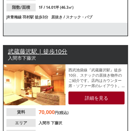
階数/面積
1F / 14.01坪 (46.3㎡)
JR青梅線
羽村駅
徒歩3分
居抜き
/
スナック・パブ
武蔵藤沢駅 | 徒歩10分
入間市下藤沢
西武池袋線『武蔵藤沢駅』徒歩
10分、スナックの居抜き物件の
ご紹介です。店内はカウンター
席・ソファー席のレイアウト。
厨房設備や製氷機等の残置物も
ございます。周辺は国道463号沿
詳細を見る
いの住宅エリアで、近隣住民の
リピーター獲得が期待できま
70,000
賃料
す！諸条件等、お気軽にお問合
円(税込)
せください。
エリア
入間市
下藤沢