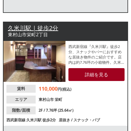
久米川駅 | 徒歩2分
東村山市栄町2丁目
西武新宿線『久米川駅』徒歩2
分、スナックやバーにおすすめ
な居抜き物件のご紹介です。店
内は約7.76坪の小箱物件。久米
川駅南口通りから1本路地に入っ
たミニ飲食スポットに位置して
詳細を見る
おります。周辺でも類似業態が
盛業中！諸条件等、お気軽にお
110,000
賃料
問合せください。
円(税込)
エリア
東村山市
栄町
階数/面積
2F / 7.76坪 (25.64㎡)
西武新宿線
久米川駅
徒歩2分
居抜き
/
スナック・パブ