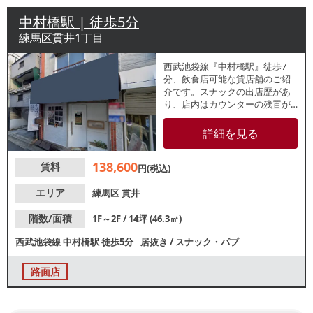
中村橋駅 | 徒歩5分
練馬区貫井1丁目
西武池袋線『中村橋駅』徒歩7
分、飲食店可能な貸店舗のご紹
介です。スナックの出店歴があ
り、店内はカウンターの残置が
ございます。地域に根差した新
旧様々な店舗が立ち並ぶ「貫井
詳細を見る
中央商店会」内の物件で、近隣
住民の生活動線上の立地の路面
138,600
賃料
店です。
円(税込)
エリア
練馬区
貫井
階数/面積
1F～2F / 14坪 (46.3㎡)
西武池袋線
中村橋駅
徒歩5分
居抜き
/
スナック・パブ
路面店