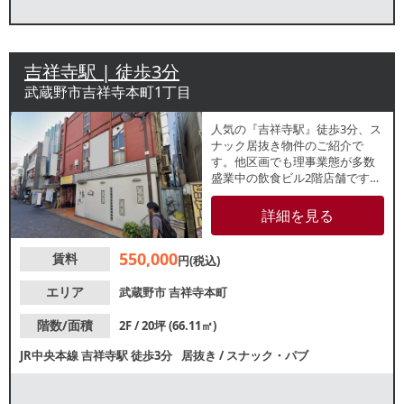
吉祥寺駅 | 徒歩3分
武蔵野市吉祥寺本町1丁目
人気の『吉祥寺駅』徒歩3分、ス
ナック居抜き物件のご紹介で
す。他区画でも理事業態が多数
盛業中の飲食ビル2階店舗です。
ソファー席などがあり、バーや
喫茶店等にもおすすめ。諸条件
詳細を見る
等、お気軽にお問合せくださ
い。
550,000
賃料
円(税込)
エリア
武蔵野市
吉祥寺本町
階数/面積
2F / 20坪 (66.11㎡)
JR中央本線
吉祥寺駅
徒歩3分
居抜き
/
スナック・パブ