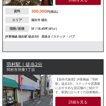
300,000
賃料
円(税込)
エリア
福生市
福生
階数/面積
5F / 18.45坪 (61㎡)
JR青梅線
福生駅
徒歩3分
居抜き
/
スナック・パブ
羽村駅 | 徒歩2分
羽村市羽東1丁目
【造作代無償】JR青梅線『羽村
駅』徒歩2分、スナックや居酒屋
におすすめな貸店舗のご紹介で
す。駅西口からすぐの旧青梅街
道沿い1階路面店！周辺でもバー
や居酒屋が営業しており、夜間
詳細を見る
帯まで集客が期待できるエリア