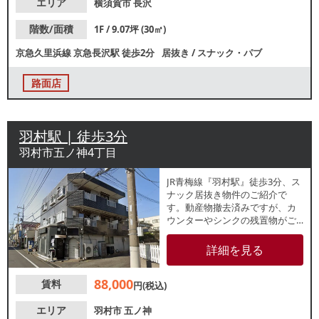
エリア
横須賀市
長沢
階数/面積
1F / 9.07坪 (30㎡)
京急久里浜線
京急長沢駅
徒歩2分
居抜き
/
スナック・パブ
路面店
羽村駅 | 徒歩3分
羽村市五ノ神4丁目
JR青梅線『羽村駅』徒歩3分、ス
ナック居抜き物件のご紹介で
す。動産物撤去済みですが、カ
ウンターやシンクの残置物がご
ざいます。市役所通り裏の住居
が集まる落ち着いたエリアで
詳細を見る
す。地域密着型の居酒屋や小料
理にもおすすめ！諸条件等、お
88,000
賃料
気軽にお問合せください。
円(税込)
エリア
羽村市
五ノ神