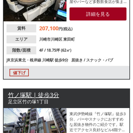
屋やバーなど多数飲食店が集ま
るエリアで、仕事帰りのビジネ
スパーソンをはじめとした夜間
詳細を見る
帯利用客の往来もあり、二軒目
需要や常連型営業とも相性の良
207,100
賃料
い環境。店内はカウンター8席・
円(税込)
テーブル23席のレイアウトで、
バー・スナック・ラウンジなど
エリア
川崎市川崎区
東田町
類似業態におすすめです。
階数/面積
4F / 18.75坪 (62㎡)
JR京浜東北・根岸線
川崎駅
徒歩9分
居抜き
/
スナック・パブ
値下げ
竹ノ塚駅 | 徒歩3分
足立区竹の塚1丁目
東武伊勢崎線『竹ノ塚駅』徒歩3
分、バーやスナックにおすすめ
な居抜き物件のご紹介です。駅
近でアクセス良好なビル6階テナ