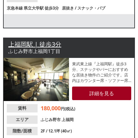
京急本線
県立大学駅
徒歩3分
居抜き
/
スナック・パブ
上福岡駅 | 徒歩3分
ふじみ野市上福岡1丁目
東武東上線『上福岡駅』徒歩3
分、スナックやバーにおすすめ
な居抜き物件のご紹介です。店
内はカウンター席・ソファー席
のレイアウト。約12坪の広さで
す。諸条件等、お気軽にお問合
詳細を見る
せください。
180,000
賃料
円(税込)
エリア
ふじみ野市
上福岡
階数/面積
2F / 12.1坪 (40㎡)