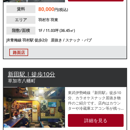
です。諸条件等、お気軽にお問
80,000
賃料
合せください。
円(税込)
エリア
羽村市
羽東
階数/面積
1F / 11.03坪 (36.45㎡)
JR青梅線
羽村駅
徒歩2分
居抜き
/
スナック・パブ
路面店
新田駅 | 徒歩10分
草加市八幡町
東武伊勢崎線『新田駅』徒歩10
分、カラオケスナック居抜き物
件のご紹介です。店内はカウン
ターや冷蔵庫エアコン等が残っ
ており、バーや喫茶店等の類似
業態ご希望の方におすすめで
詳細を見る
す。諸条件等、お気軽にお問合
せください。