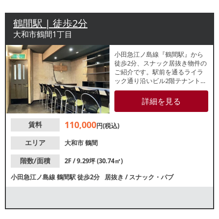
鶴間駅 | 徒歩2分
大和市鶴間1丁目
小田急江ノ島線『鶴間駅』から
徒歩2分、スナック居抜き物件の
ご紹介です。駅前を通るライラ
ック通り沿いビル2階テナント。
約9.2坪の店内は落ち着きのある
シックな内装です。周辺でも飲
詳細を見る
食店が多数盛業中で人通りの多
いエリアです。諸条件等、お気
110,000
賃料
軽にお問合せください。
円(税込)
エリア
大和市
鶴間
階数/面積
2F / 9.29坪 (30.74㎡)
小田急江ノ島線
鶴間駅
徒歩2分
居抜き
/
スナック・パブ