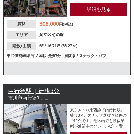
ント。赤山街道沿いで、並びで
も多数飲食店が盛業中です。諸
詳細を見る
条件等、お気軽にお問合せくだ
さい。
308,000
賃料
円(税込)
エリア
足立区
竹の塚
階数/面積
6F / 16.71坪 (55.27㎡)
東武伊勢崎線
竹ノ塚駅
徒歩3分
居抜き
/
スナック・パブ
南行徳駅 | 徒歩3分
市川市南行徳1丁目
東京メトロ東西線『南行徳駅』
徒歩3分、スナック居抜き物件の
ご紹介です。他区画でも類似業
態が盛業中のソシアルビル4階テ
ナント。カウンター席・ソファ