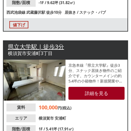
階数/面積
-1F / 9.62坪 (31.82㎡)
西武池袋線
武蔵藤沢駅
徒歩10分
居抜き
/
スナック・パブ
値下げ
県立大学駅 | 徒歩3分
横須賀市安浦町3丁目
京急本線『県立大学駅』徒歩3
分、スナック居抜き物件のご紹
介です。カウンターメインの約
5.4坪の小箱物件！新規開業や個
人出店をお考えの方にもおすす
めです。駅南側の店舗が立ち並
詳細を見る
ぶ通り沿いで、周辺でも飲食店
が盛業中！地域住民のリピータ
100,000
賃料
ー獲得が期待できます。諸条件
円(税込)
等、お気軽にお問合せくださ
い。
エリア
横須賀市
安浦町
階数/面積
1F / 5.41坪 (17.91㎡)