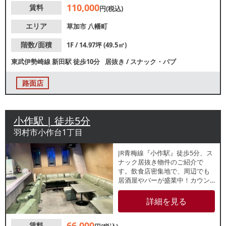
110,000
賃料
円(税込)
エリア
草加市
八幡町
階数/面積
1F / 14.97坪 (49.5㎡)
東武伊勢崎線
新田駅
徒歩10分
居抜き
/
スナック・パブ
路面店
小作駅 | 徒歩5分
羽村市小作台1丁目
JR青梅線『小作駅』徒歩5分、ス
ナック居抜き物件のご紹介で
す。飲食店密集地で、周辺でも
居酒屋やバーが盛業中！カウン
ター席・ソファー席のある店内
は約10坪の広さで、類似業態ご
詳細を見る
希望の方おすすめ！諸条件等、
お気軽にお問合せください。
66,000
賃料