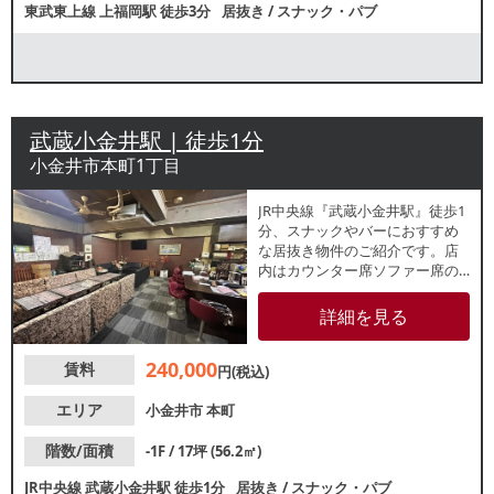
東武東上線
上福岡駅
徒歩3分
居抜き
/
スナック・パブ
武蔵小金井駅 | 徒歩1分
小金井市本町1丁目
JR中央線『武蔵小金井駅』徒歩1
分、スナックやバーにおすすめ
な居抜き物件のご紹介です。店
内はカウンター席ソファー席の
レイアウト。スケルトン引き渡
しのご相談も可能ですので、お
詳細を見る
気軽にお問合せください。
240,000
賃料
円(税込)
エリア
小金井市
本町
階数/面積
-1F / 17坪 (56.2㎡)
JR中央線
武蔵小金井駅
徒歩1分
居抜き
/
スナック・パブ