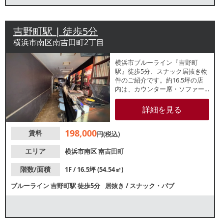
吉野町駅 | 徒歩5分
横浜市南区南吉田町2丁目
横浜市ブルーライン『吉野町
駅』徒歩5分、スナック居抜き物
件のご紹介です。約16.5坪の店
内は、カウンター席・ソファー
席のレイアウト。バーや喫茶店
などをお考えの方におすすめで
詳細を見る
す。周辺はマンションが多く、
近隣住民を中心とした集客が期
198,000
賃料
待できます。
円(税込)
エリア
横浜市南区
南吉田町
階数/面積
1F / 16.5坪 (54.54㎡)
ブルーライン
吉野町駅
徒歩5分
居抜き
/
スナック・パブ