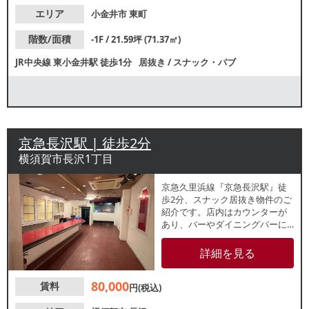
エリア
小金井市
東町
階数/面積
-1F / 21.59坪 (71.37㎡)
JR中央線
東小金井駅
徒歩1分
居抜き
/
スナック・パブ
京急長沢駅 | 徒歩2分
横須賀市長沢1丁目
京急久里浜線『京急長沢駅』徒
歩2分、スナック居抜き物件のご
紹介です。店内はカウンターが
あり、バーやダイニングバーに
もおすすめ。重飲食相談可能で
すので、各業種お気軽にお問合
詳細を見る
せください。
80,000
賃料
円(税込)