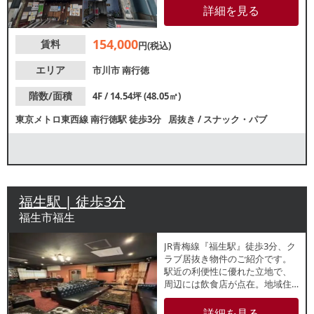
ー席があり、スピーディーな開
詳細を見る
業が可能です。諸条件等、お気
軽にお問合せください。
154,000
賃料
円(税込)
エリア
市川市
南行徳
階数/面積
4F / 14.54坪 (48.05㎡)
東京メトロ東西線
南行徳駅
徒歩3分
居抜き
/
スナック・パブ
福生駅 | 徒歩3分
福生市福生
JR青梅線『福生駅』徒歩3分、ク
ラブ居抜き物件のご紹介です。
駅近の利便性に優れた立地で、
周辺には飲食店が点在。地域住
民や駅利用者の利用が期待でき
る環境です。
詳細を見る