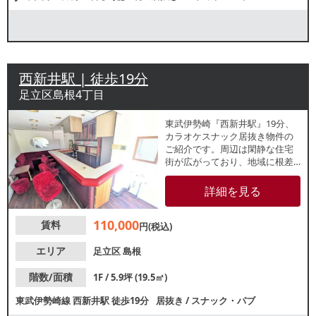
西新井駅 | 徒歩19分
足立区島根4丁目
東武伊勢崎『西新井駅』19分、
カラオケスナック居抜き物件の
ご紹介です。周辺は閑静な住宅
街が広がっており、地域に根差
したアットホームな店舗をお考
えの方におすすめです。諸条件
詳細を見る
等、お気軽にお問合せくださ
い。
110,000
賃料
円(税込)
エリア
足立区
島根
階数/面積
1F / 5.9坪 (19.5㎡)
東武伊勢崎線
西新井駅
徒歩19分
居抜き
/
スナック・パブ