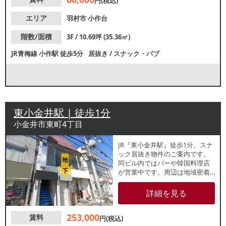
円(税込)
エリア
羽村市
小作台
階数/面積
3F / 10.69坪 (35.36㎡)
JR青梅線
小作駅
徒歩5分
居抜き
/
スナック・パブ
東小金井駅 | 徒歩1分
小金井市東町4丁目
JR『東小金井駅』徒歩1分、スナ
ック居抜き物件のご案内です。
同ビル内ではバーや韓国料理店
が営業中です。周辺は地域密着
型の営業に最適なエリアです。
諸条件等、お気軽にお問合せく
詳細を見る
ださい。
253,000
賃料
円(税込)