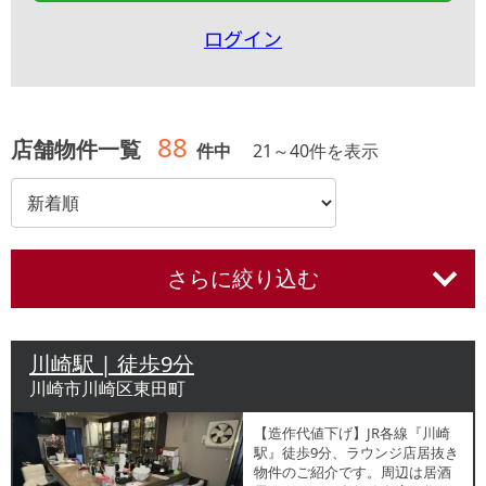
ログイン
88
店舗物件一覧
件中
21
～
40
件を表示
さらに絞り込む
川崎駅 | 徒歩9分
川崎市川崎区東田町
【造作代値下げ】JR各線『川崎
駅』徒歩9分、ラウンジ店居抜き
物件のご紹介です。周辺は居酒