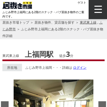
ゲスト
ふじみ野市上福岡にある2階のスナック・パブ居抜き物件のご案
内です。
居抜き市場トップ
＞
居抜き物件、貸店舗を探す
＞
東武東上線
,
ふ
じみ野市
＞
ふじみ野市上福岡にある2階のスナック・パブ居抜き物
件詳細
上福岡駅
3
東武東上線
徒歩
分
所在地
ふじみ野市上福岡・・・詳細は
ログイン