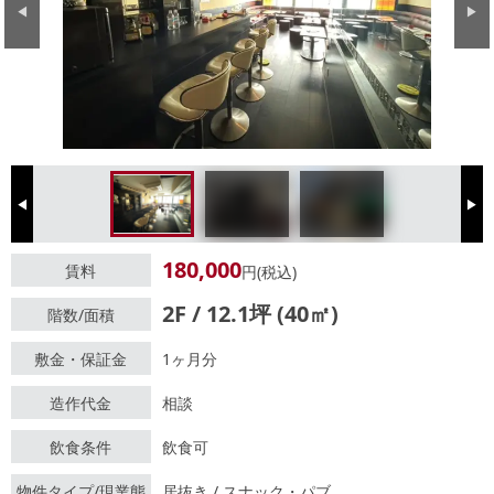
Previous
Next
Previous
Next
180,000
賃料
円(税込)
2F / 12.1坪 (40㎡)
階数/面積
敷金・保証金
1ヶ月分
造作代金
相談
飲食条件
飲食可
物件タイプ/現業態
居抜き / スナック・パブ