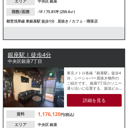
エリア
中央区
銀座
階数/面積
-1F / 75.81坪 (250.6㎡)
都営浅草線
東銀座駅
徒歩1分
居抜き
/
カフェ・喫茶店
銀座駅 | 徒歩4分
中央区銀座7丁目
東京メトロ各線『銀座駅』徒歩4
分、シーシャバー居抜き物件の
ご紹介です。 銀座7丁目のソニー
通り沿いに位置する、築浅ビル
の10階ワンフロアテナントで
す。周辺の買い物客やビジネス
詳細を見る
パーソン、夜間の集客まで幅広
い需要が見込める好立地です。
1,176,120
賃料
重飲食のご相談も可能ですの
円(税込)
で、業種等、お気軽にお問合せ
ください。
エリア
中央区
銀座