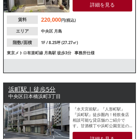
などにもおすすめです。業種等
詳細を見る
お気軽にお問合せください。
220,000
賃料
円(税込)
エリア
中央区
月島
階数/面積
1F / 8.25坪 (27.27㎡)
東京メトロ有楽町線
月島駅
徒歩3分
事務所仕様
浜町駅 | 徒歩5分
中央区日本橋浜町3丁目
『水天宮前駅』『人形町駅』
『浜町駅』徒歩圏内！軽飲食店
相談可能な貸店舗のご紹介で
す。甘酒横丁や浜町公園至近の
立地。周辺はオフィスビルが多
く、ビジネスパーソンの休憩需
詳細を見る