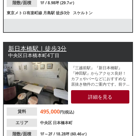
階数/面積
1F / 8.98坪 (29.7㎡)
東京メトロ有楽町線
月島駅
徒歩3分
スケルトン
新日本橋駅 | 徒歩3分
中央区日本橋本町4丁目
『三越前駅』『新日本橋駅』
『神田駅』からアクセス良好！
カフェやバーなどにおすすめな
居抜き物件のご案内です。前テ
ナントはギャラリー、その前に
はカフェの営業実績がございま
詳細を見る
す。前面一部ガラス張りのお洒
落な外観！重飲食もご相談出来
495,000
賃料
ますので、幅広い業態の方にお
円(税込)
すすめです！諸条件等、お気軽
にお問合せください。
エリア
中央区
日本橋本町
階数/面積
1F～2F / 18.28坪 (60.46㎡)