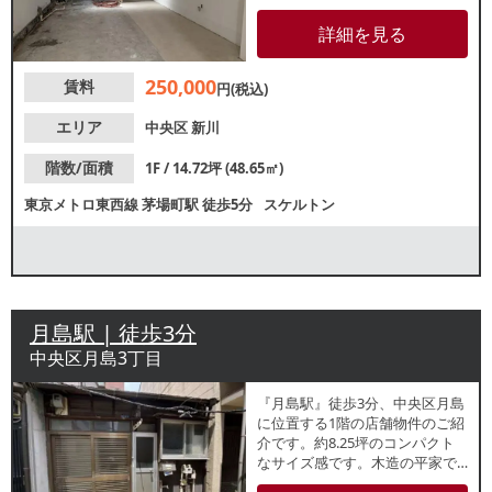
ランやカフェなどの業態におす
すめです。周辺は住居やオフィ
詳細を見る
スビル、飲食店が混在してお
り、飲食需要が期待できるエリ
250,000
賃料
アです。ぜひお気軽にお問合せ
円(税込)
ください。
エリア
中央区
新川
階数/面積
1F / 14.72坪 (48.65㎡)
東京メトロ東西線
茅場町駅
徒歩5分
スケルトン
月島駅 | 徒歩3分
中央区月島3丁目
『月島駅』徒歩3分、中央区月島
に位置する1階の店舗物件のご紹
介です。約8.25坪のコンパクト
なサイズ感です。木造の平家で
リフォーム可能！古民家カフェ