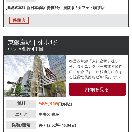
JR総武本線
新日本橋駅
徒歩3分
居抜き
/
カフェ・喫茶店
路面店
東銀座駅 | 徒歩1分
中央区銀座4丁目
都営浅草線『東銀座駅』徒歩1
分、ダイニングバー居抜き物件
のご紹介です。昭和通りに面す
る視認性良好なビル9階テナン
ト。他フロアでは和食店や寿司
店、美容サロンやクリックなど
詳細を見る
が営業中です。観光客や周辺で
働くビジネスパーソンの集客が
569,316
賃料
期待できます。諸条件等、お気
円(税込)
軽にお問合せください。
エリア
中央区
銀座
階数/面積
9F / 13.62坪 (45.04㎡)