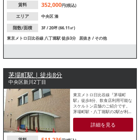
352,000
賃料
軽にお問合せください。
円(税込)
エリア
中央区
湊
階数/面積
3F / 20坪 (66.11㎡)
東京メトロ日比谷線
八丁堀駅
徒歩3分
居抜き
/
その他
茅場町駅 | 徒歩8分
中央区新川2丁目
東京メトロ日比谷線『茅場町
駅』徒歩8分、飲食店利用可能な
スケルトン店舗のご紹介です。
茅場町駅・八丁堀駅の2駅が利用
可能で、周辺にはオフィスや店
舗が集積。諸条件等、お気軽に
詳細を見る
お問合せください。
511,236
賃料