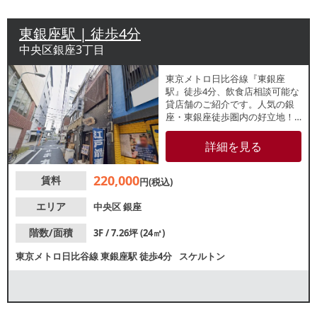
東銀座駅 | 徒歩4分
中央区銀座3丁目
東京メトロ日比谷線『東銀座
駅』徒歩4分、飲食店相談可能な
貸店舗のご紹介です。人気の銀
座・東銀座徒歩圏内の好立地！
約7坪と新規出店にもおすすめな
小箱物件です。業種等お気軽に
詳細を見る
お問合せください。
220,000
賃料
円(税込)
エリア
中央区
銀座
階数/面積
3F / 7.26坪 (24㎡)
東京メトロ日比谷線
東銀座駅
徒歩4分
スケルトン