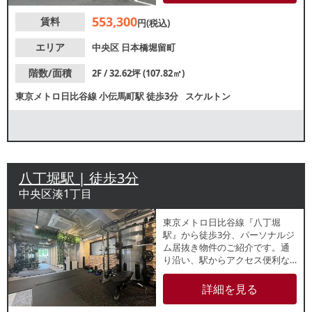
ほか、カフェなどの軽飲食も相
553,300
賃料
談可能です。
円(税込)
エリア
中央区
日本橋堀留町
階数/面積
2F / 32.62坪 (107.82㎡)
東京メトロ日比谷線
小伝馬町駅
徒歩3分
スケルトン
八丁堀駅 | 徒歩3分
中央区湊1丁目
東京メトロ日比谷線『八丁堀
駅』から徒歩3分、パーソナルジ
ム居抜き物件のご紹介です。通
り沿い、駅からアクセス便利な3
階テナントです。スタイリッシ
ュでお洒落な店内！ビジネス立
詳細を見る
地でビジネスパーソンの集客が
期待できます。諸条件等、お気