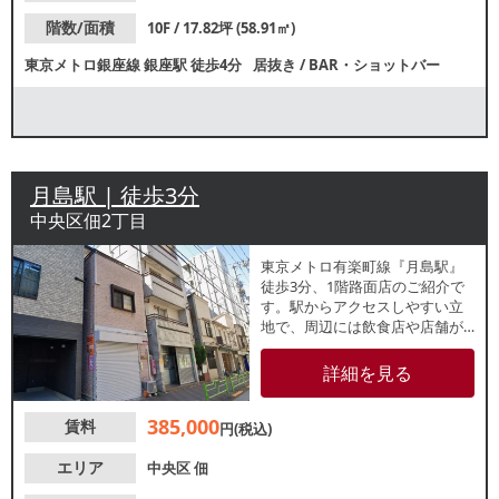
階数/面積
10F / 17.82坪 (58.91㎡)
東京メトロ銀座線
銀座駅
徒歩4分
居抜き
/
BAR・ショットバー
月島駅 | 徒歩3分
中央区佃2丁目
東京メトロ有楽町線『月島駅』
徒歩3分、1階路面店のご紹介で
す。駅からアクセスしやすい立
地で、周辺には飲食店や店舗が
点在。重飲食のご相談が可能な
物件です。
詳細を見る
385,000
賃料
円(税込)
エリア
中央区
佃