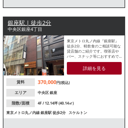
銀座駅 | 徒歩2分
中央区銀座4丁目
東京メトロ丸ノ内線『銀座駅』
徒歩2分、軽飲食のご相談可能な
貸店舗のご紹介です。喫茶店や
バー、スナック等におすすめで
す。周辺でも多数飲食店が盛業
中で、昼夜問わず集客が期待で
詳細を見る
きます。諸条件等、お気軽にお
問合せください。
370,000
賃料
円(税込)
エリア
中央区
銀座
階数/面積
4F / 12.14坪 (40.14㎡)
東京メトロ丸ノ内線
銀座駅
徒歩2分
スケルトン