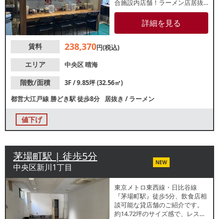
合施設内店舗！ラーメン店居抜
き物件のご案内です。10坪弱と
いうコンパクトな店内は全14席
詳細を見る
レイアウト！ダクト、グリスト
ラップ、厨房防水有！20年を超
238,370
賃料
える営業実績があり、オフィ
円(税込)
ス・近隣住民の安定した集客が
見込める、運営効率の高いエリ
エリア
中央区
晴海
アです。是非一度ご内見くださ
い。
階数/面積
3F / 9.85坪 (32.56㎡)
都営大江戸線
勝どき駅
徒歩8分
居抜き
/
ラーメン
値下げ
茅場町駅 | 徒歩5分
NEW
中央区新川1丁目
東京メトロ東西線・日比谷線
『茅場町駅』徒歩5分、飲食店相
談可能な貸店舗のご紹介です。
約14.72坪のサイズ感で、レスト