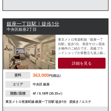
銀座一丁目駅 | 徒歩1分
中央区銀座2丁目
東京メトロ有楽町線『銀座一丁
目駅』徒歩1分、美容サロン居抜
き物件のご紹介です。高級ブラ
ンドショップが多数立ち並ぶ銀
座柳通り沿いのビル4階！造作代
無償のため、クリニックやネイ
詳細を見る
ルサロンなど類似業態ご希望の
方は初期費用を抑えての開業が
363,000
賃料
可能です。軽飲食のご相談も可
円(税込)
能！諸条件等、お気軽にお問合
せください。
エリア
中央区
銀座
階数/面積
4F / 9.18坪 (30.35㎡)
東京メトロ有楽町線
銀座一丁目駅
徒歩1分
居抜き
/
エステ