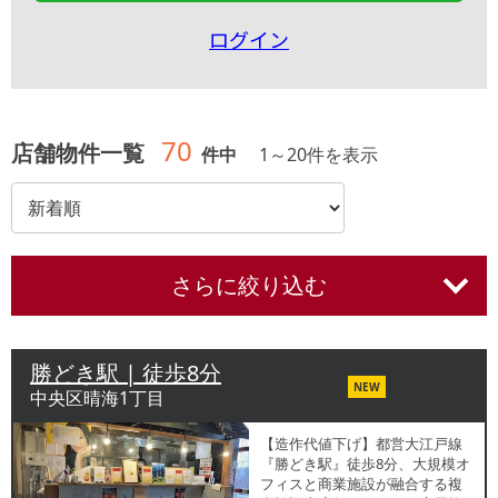
ログイン
70
店舗物件一覧
件中
1
～
20
件を表示
さらに絞り込む
勝どき駅 | 徒歩8分
NEW
中央区晴海1丁目
【造作代値下げ】都営大江戸線
『勝どき駅』徒歩8分、大規模オ
フィスと商業施設が融合する複