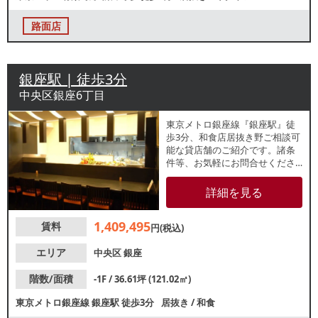
路面店
銀座駅 | 徒歩3分
中央区銀座6丁目
東京メトロ銀座線『銀座駅』徒
歩3分、和食店居抜き野ご相談可
能な貸店舗のご紹介です。諸条
件等、お気軽にお問合せくださ
い。店内はカウンター席・テー
ブル席が並ぶレイアウト。落ち
詳細を見る
着いた和モダン空間が広がりま
す。業種等、お気軽にお問合せ
1,409,495
賃料
ください。
円(税込)
エリア
中央区
銀座
階数/面積
-1F / 36.61坪 (121.02㎡)
東京メトロ銀座線
銀座駅
徒歩3分
居抜き
/
和食