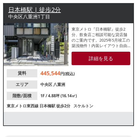
日本橋駅 | 徒歩2分
中央区八重洲1丁目
東京メトロ『日本橋駅』徒歩2
分、飲食店ご相談可能な貸店舗
のご案内です。2025年5月竣工の
築浅物件！内装レイアウト自由
自在なスケルトンでの引渡しで
す。24時間利用ご相談可能で
詳細を見る
す。新規開業にも最適なコンパ
クト物件ですので、お気軽にお
445,544
賃料
問合せください。
円(税込)
エリア
中央区
八重洲
階数/面積
1F / 4.88坪 (16.14㎡)
東京メトロ東西線
日本橋駅
徒歩2分
スケルトン