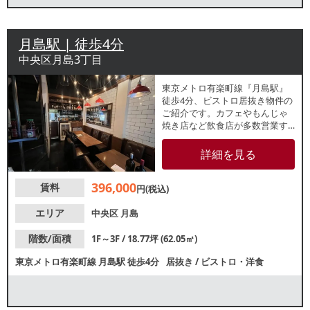
月島駅 | 徒歩4分
中央区月島3丁目
東京メトロ有楽町線『月島駅』
徒歩4分、ビストロ居抜き物件の
ご紹介です。カフェやもんじゃ
焼き店など飲食店が多数営業す
るエリアの1～3階一棟貸店舗！
前テナントは約35席レイアウト
詳細を見る
で使用しており、落ち着いた雰
囲気の内装です。諸条件等、お
396,000
賃料
気軽にお問合せください。
円(税込)
エリア
中央区
月島
階数/面積
1F～3F / 18.77坪 (62.05㎡)
東京メトロ有楽町線
月島駅
徒歩4分
居抜き
/
ビストロ・洋食