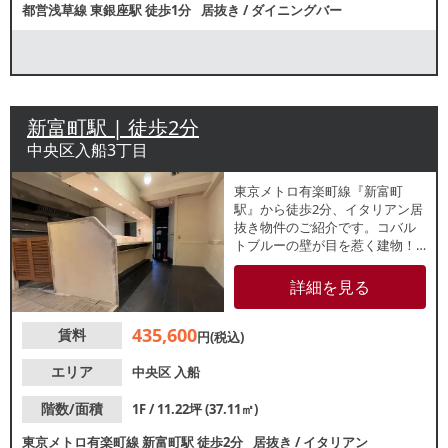
都営浅草線
東銀座駅
徒歩1分
居抜き
/
ダイニングバー
新富町駅 | 徒歩2分
中央区入船3丁目
東京メトロ有楽町線『新富町
駅』から徒歩2分、イタリアン居
抜き物件のご紹介です。コバル
トブルーの壁が目を惹く建物！
隠れ家的お店です。店内はカウ
ンターメインのレイアウトで、
詳細を見る
約11.22坪の広さです。ご検討の
方はお気軽にレスタンダードま
435,600
賃料
でお問合せください。
円(税込)
エリア
中央区
入船
階数/面積
1F / 11.22坪 (37.11㎡)
東京メトロ有楽町線
新富町駅
徒歩2分
居抜き
/
イタリアン