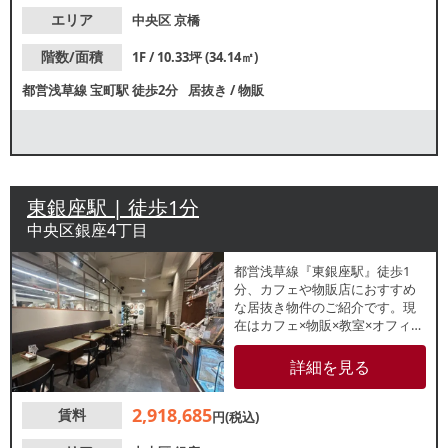
エリア
中央区
京橋
階数/面積
1F / 10.33坪 (34.14㎡)
都営浅草線
宝町駅
徒歩2分
居抜き
/
物販
東銀座駅 | 徒歩1分
中央区銀座4丁目
都営浅草線『東銀座駅』徒歩1
分、カフェや物販店におすすめ
な居抜き物件のご紹介です。現
在はカフェ×物販×教室×オフィス
として使用中。2026年8⽉末⽇ま
での成約で居抜き相談可能です
詳細を見る
ので、お問合せはお早めに！
2,918,685
賃料
円(税込)