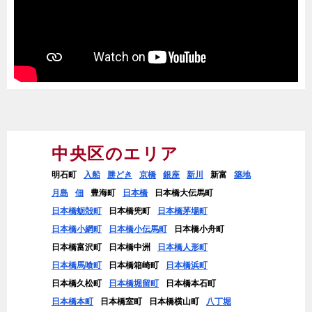
中央区のエリア
明石町
入船
勝どき
京橋
銀座
新川
新富
築地
月島
佃
豊海町
日本橋
日本橋大伝馬町
日本橋蛎殻町
日本橋兜町
日本橋茅場町
日本橋小網町
日本橋小伝馬町
日本橋小舟町
日本橋富沢町
日本橋中洲
日本橋人形町
日本橋馬喰町
日本橋箱崎町
日本橋浜町
日本橋久松町
日本橋堀留町
日本橋本石町
日本橋本町
日本橋室町
日本橋横山町
八丁堀