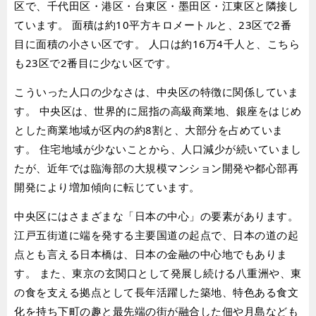
区で、千代田区・港区・台東区・墨田区・江東区と隣接し
ています。 面積は約10平方キロメートルと、23区で2番
目に面積の小さい区です。 人口は約16万4千人と、こちら
も23区で2番目に少ない区です。
こういった人口の少なさは、中央区の特徴に関係していま
す。 中央区は、世界的に屈指の高級商業地、銀座をはじめ
とした商業地域が区内の約8割と、大部分を占めていま
す。 住宅地域が少ないことから、人口減少が続いていまし
たが、近年では臨海部の大規模マンション開発や都心部再
開発により増加傾向に転じています。
中央区にはさまざまな「日本の中心」の要素があります。
江戸五街道に端を発する主要国道の起点で、日本の道の起
点とも言える日本橋は、日本の金融の中心地でもありま
す。 また、東京の玄関口として発展し続ける八重洲や、東
の食を支える拠点として長年活躍した築地、特色ある食文
化を持ち下町の趣と最先端の街が融合した佃や月島なども