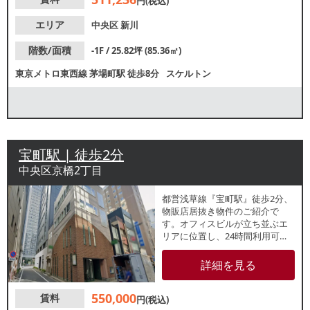
円(税込)
エリア
中央区
新川
階数/面積
-1F / 25.82坪 (85.36㎡)
東京メトロ東西線
茅場町駅
徒歩8分
スケルトン
宝町駅 | 徒歩2分
中央区京橋2丁目
都営浅草線『宝町駅』徒歩2分、
物販店居抜き物件のご紹介で
す。オフィスビルが立ち並ぶエ
リアに位置し、24時間利用可
能。物販店やサービス店舗など
幅広い用途でご検討いただけま
詳細を見る
す。
550,000
賃料
円(税込)