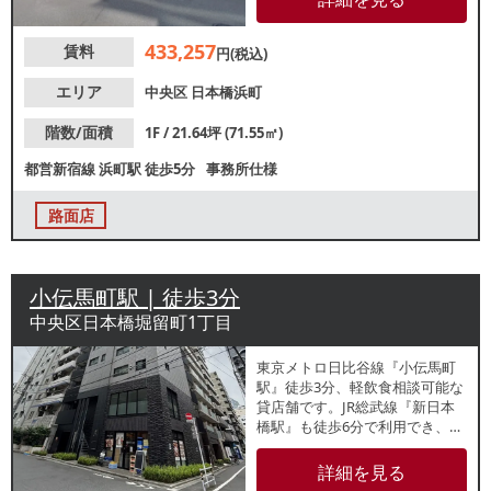
要が期待できます。視認性良好
な1階角地路面店です。諸条件
433,257
賃料
等、お気軽にお問合せくださ
円(税込)
い。
エリア
中央区
日本橋浜町
階数/面積
1F / 21.64坪 (71.55㎡)
都営新宿線
浜町駅
徒歩5分
事務所仕様
路面店
小伝馬町駅 | 徒歩3分
中央区日本橋堀留町1丁目
東京メトロ日比谷線『小伝馬町
駅』徒歩3分、軽飲食相談可能な
貸店舗です。JR総武線『新日本
橋駅』も徒歩6分で利用でき、約
32.61坪のゆとりある空間が魅
力。物販店舗や美容サロンなど
詳細を見る
幅広い用途をご検討いただける