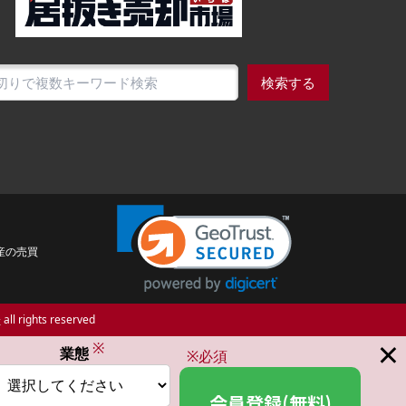
検索する
産の売買
場
all rights reserved
×
※
業態
※必須
会員登録(無料)