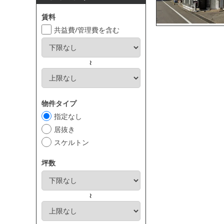
賃料
共益費/管理費を含む
～
物件タイプ
指定なし
居抜き
スケルトン
坪数
～