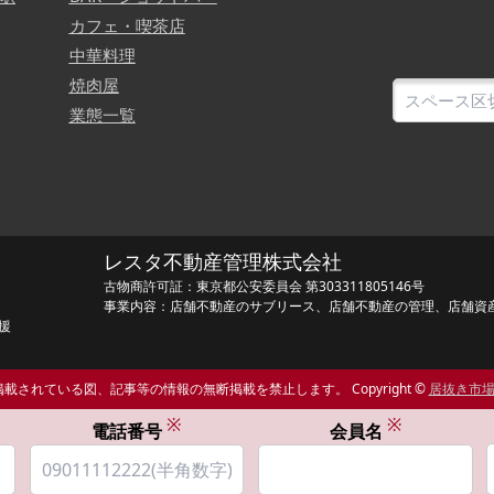
カフェ・喫茶店
中華料理
焼肉屋
業態一覧
レスタ不動産管理株式会社
古物商許可証：東京都公安委員会 第303311805146号
事業内容：店舗不動産のサブリース、店舗不動産の管理、店舗資
援
載されている図、記事等の情報の無断掲載を禁止します。 Copyright ©
居抜き市
※
※
電話番号
会員名