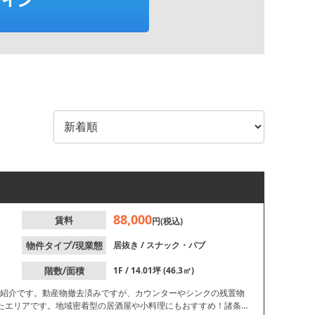
88,000
賃料
円(税込)
物件タイプ/現業態
居抜き
/
スナック・パブ
階数/面積
1F / 14.01坪 (46.3㎡)
ご紹介です。動産物撤去済みですが、カウンターやシンクの残置物
たエリアです。地域密着型の居酒屋や小料理にもおすすめ！諸条件