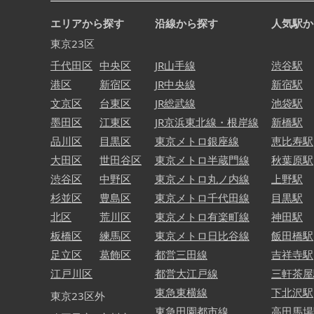
エリアから探す
沿線から探す
人気駅か
東京23区
千代田区
中央区
JR山手線
渋谷駅
港区
新宿区
JR中央線
新宿駅
文京区
台東区
JR総武線
池袋駅
墨田区
江東区
JR京浜東北線・根岸線
新橋駅
品川区
目黒区
東京メトロ銀座線
恵比寿駅
大田区
世田谷区
東京メトロ半蔵門線
秋葉原駅
渋谷区
中野区
東京メトロ丸ノ内線
上野駅
杉並区
豊島区
東京メトロ千代田線
目黒駅
北区
荒川区
東京メトロ有楽町線
神田駅
板橋区
練馬区
東京メトロ日比谷線
飯田橋駅
足立区
葛飾区
都営三田線
吉祥寺駅
江戸川区
都営大江戸線
三軒茶屋
東急東横線
下北沢駅
東京23区外
東急田園都市線
高田馬場