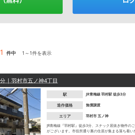
1
件中
1
～
1
件を表示
3分 | 羽村市五ノ神4丁目
駅
JR青梅線
羽村駅
徒歩3分
造作価格
無償譲渡
エリア
羽村市
五ノ神
JR青梅線『羽村駅』徒歩3分、スナック居抜き物件の
がございます。市役所通り裏の住居が集まる落ち着い