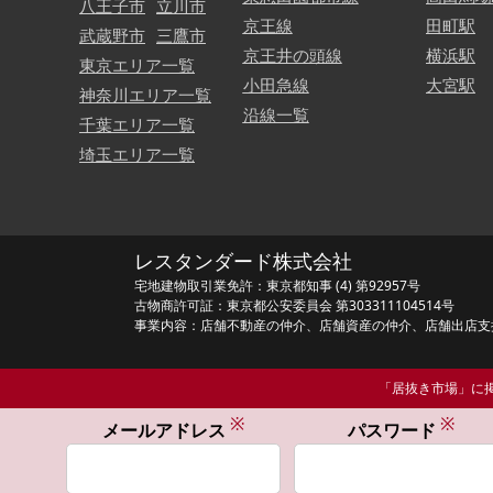
八王子市
立川市
京王線
田町駅
武蔵野市
三鷹市
京王井の頭線
横浜駅
東京エリア一覧
小田急線
大宮駅
神奈川エリア一覧
沿線一覧
千葉エリア一覧
埼玉エリア一覧
レスタンダード株式会社
宅地建物取引業免許：東京都知事 (4) 第92957号
古物商許可証：東京都公安委員会 第303311104514号
事業内容：店舗不動産の仲介、店舗資産の仲介、店舗出店支
「居抜き市場」に掲
※
※
メールアドレス
パスワード