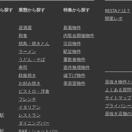
ら探す
業態から探す
特集から探す
RESTAとは？
開業レポ
居酒屋
新着物件
和食
内覧会開催物件
焼鳥・焼きとん
注目物件
ラーメン
駅近物件
うどん・そば
重飲食物件
寿司
造作無償物件
鉄板焼き
値下げ物件
居抜き物件と
お好み焼き
美容室物件
よくある質問
ビストロ・洋食
サイトマップ
フレンチ
プライバシー
イタリアン
居抜き店舗の
駅
レストラン
ダイニングバー
駅
BAR・ショットバー