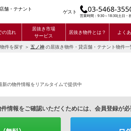
03-5468-355
店舗・テナント
ゲスト
営業時間：9:30～18:30(土日
居抜き市場
での流れ
居抜き物件とは？
よく
サービス
物件を探す
＞
五ノ神
の居抜き物件・貸店舗・テナント物件一
最新の物件情報をリアルタイムで提供中
物件情報をご確認いただくためには、会員登録が必
（無料）
ロ