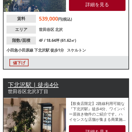
電灯：有 動力：有 ガ
詳細を見る
ス管口径：20A 水道：
30mm 【厨房排気】無 【空調】
539,000
賃料
無 【グリスト】無 【トイレ】無
円(税込)
【営業時間制限】24時まで
【不可業態】ポーカー、ダー
エリア
世田谷区
北沢
ツ、シーシャ、カラオケ、心療
内科 【引渡状態】スケルトン
階数/面積
4F / 18.64坪 (61.62㎡)
【間口】約8.8ｍ 【天高】約3.1
小田急小田原線
下北沢駅
徒歩1分
スケルトン
ｍ ※記載の店舗情報は正確性を
保証するものではございませ
ん。
値下げ
下北沢駅 | 徒歩4分
世田谷区北沢3丁目
【飲食店限定】2路線利用可能な
『下北沢駅』徒歩4分、ワインバ
ー居抜き物件のご紹介です。ハ
イセンスな店舗が集まる商業施
設内1階テナント！東北沢との間
に位置し、お洒落な大人が集う
詳細を見る