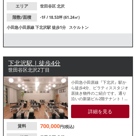
エリア
世田谷区
北沢
階数/面積
-1F / 18.53坪 (61.24㎡)
小田急小田原線
下北沢駅
徒歩1分
スケルトン
下北沢駅 | 徒歩4分
世田谷区北沢2丁目
小田急小田原線『下北沢』駅か
ら徒歩4分、ピラティススタジオ
居抜き物件のご紹介です。通り
沿いの新築ビル2階テナント！幅
広い客層が見込めるエリアで軽
飲食店や、美容系業態や物販店
詳細を見る
にもおすすめです。諸条件等、
お気軽にお問合せください。
700,000
賃料
円(税込)