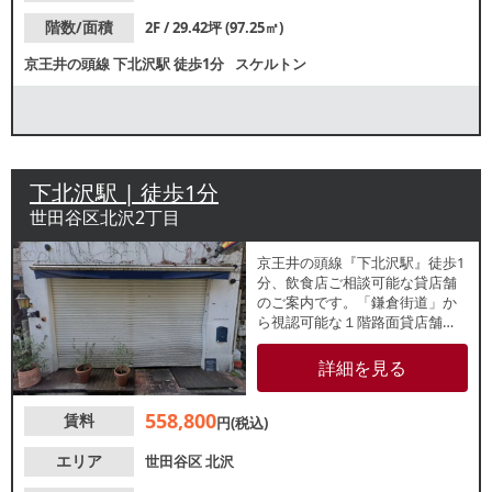
階数/面積
2F / 29.42坪 (97.25㎡)
京王井の頭線
下北沢駅
徒歩1分
スケルトン
下北沢駅 | 徒歩1分
世田谷区北沢2丁目
京王井の頭線『下北沢駅』徒歩1
分、飲食店ご相談可能な貸店舗
のご案内です。「鎌倉街道」か
ら視認可能な１階路面貸店舗
で、周辺では下北沢らしいお洒
落な各種店舗が営業中！駅チカ
詳細を見る
ですので、目的客や買い物客、
近隣住民の集客が期待できま
558,800
賃料
す。以前はスペインバルが営業
円(税込)
しておりました。出店可能業態
などの詳細は、店舗専門不動産
エリア
世田谷区
北沢
のレスタンダードまでお気軽に