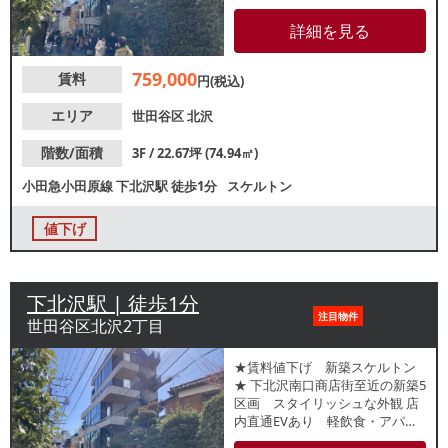
力：有 ガス管口径：40A
水道：30mm 【厨房排気】
詳細を見る
無 【空調】無 【グリスト】無
【トイレ】無 【営業時間制限】
759,000
賃料
24時まで 【不可業態】ポー
円(税込)
カー、ダーツ、シーシャ、カラ
オケ、心療内科 【引渡状態】ス
エリア
世田谷区
北沢
ケルトン 【間口】約8.8ｍ 【天
高】約3.1ｍ ※記載の店舗情報は
階数/面積
3F / 22.67坪 (74.94㎡)
正確性を保証するものではござ
小田急小田原線
下北沢駅
徒歩1分
スケルトン
いません。
値下げ
下北沢駅 | 徒歩1分
注目物件
世田谷区北沢2丁目
★賃料値下げ 新築スケルトン
★ 下北沢南口商店街至近の新築5
区画 スタイリッシュな外観 店
内直通EVあり 軽飲食・アパレ
ル・美容等に好適 【インフラ】