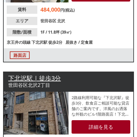
にもおすすめ！諸条件等、お気
484,000
賃料
軽にお問合せください。
円(税込)
エリア
世田谷区
北沢
階数/面積
1F / 11.8坪 (39㎡)
京王井の頭線
下北沢駅
徒歩2分
居抜き
/
定食屋
路面店
下北沢駅 | 徒歩3分
世田谷区北沢2丁目
2路線利用可能な『下北沢駅』徒
歩3分、飲食店ご相談可能な貸店
舗のご案内です。洋風のお洒落
な外観のビル1階路面店！下北沢
一番街商店街すぐの立地で、周
辺でも飲食店や古着屋を中心に
詳細を見る
多数店舗が盛業中です。内装デ
ザイン自由なスケルトン引き渡