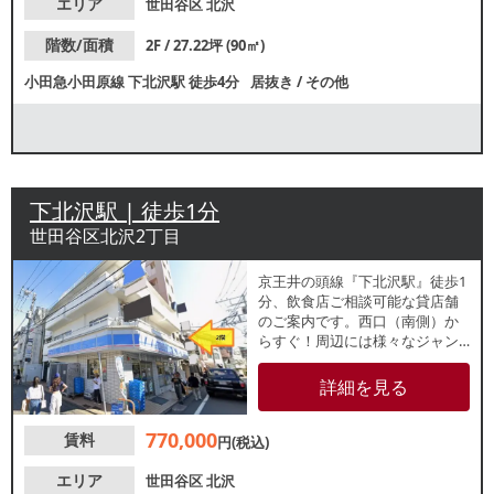
エリア
世田谷区
北沢
階数/面積
2F / 27.22坪 (90㎡)
小田急小田原線
下北沢駅
徒歩4分
居抜き
/
その他
下北沢駅 | 徒歩1分
世田谷区北沢2丁目
京王井の頭線『下北沢駅』徒歩1
分、飲食店ご相談可能な貸店舗
のご案内です。西口（南側）か
らすぐ！周辺には様々なジャン
ルの飲食店があります。休日は
特に人通りが多く賑わっている
詳細を見る
ため幅広い集客が期待できま
す。詳細はレスタンダードまで
770,000
賃料
お問い合わせください。
円(税込)
エリア
世田谷区
北沢