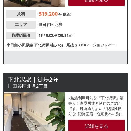
代々木上原・幡ヶ谷周辺の顧客
層が日常的に訪れる注目エリア
319,200
賃料
です。インバウンド需要も増加
円(税込)
中で様々な客層の集客が期待で
きます。お問合せはお早目に！
エリア
世田谷区
北沢
階数/面積
1F / 9.02坪 (29.81㎡)
小田急小田原線
下北沢駅
徒歩4分
居抜き
/
BAR・ショットバー
下北沢駅 | 徒歩2分
世田谷区北沢2丁目
2路線利用可能な『下北沢駅』最
寄り！食堂居抜き物件のご紹介
です。鎌倉通り沿いの視認性良
好な1階路面店！住宅街への動線
上でもあり、昼夜問わず集客が
期待できます。前テナントは弁
詳細を見る
当販売兼食堂でテイクアウト店