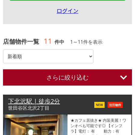
ログイン
11
店舗物件一覧
件中
1
～
11
件を表示
さらに絞り込む
下北沢駅 | 徒歩2分
NEW
注目物件
世田谷区北沢2丁目
★カフェ居抜き★ 内装美麗！ワ
ンオペも可能です◎ 【インフ
ラ】電灯： 有 動力：有