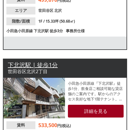
円(税込)
エリア
世田谷区
北沢
階数/面積
1F / 15.33坪 (50.68㎡)
小田急小田原線
下北沢駅
徒歩3分
事務所仕様
下北沢駅 | 徒歩1分
世田谷区北沢2丁目
小田急小田原線『下北沢駅』徒
歩1分、飲食店ご相談可能な貸店
舗のご案内です。駅からのアク
セス良好な地下1階テナント。周
辺は住宅街が広がっているた
め、地域住民を中心とした集客
詳細を見る
が期待できます。諸条件等、お
気軽にお問い合わせください。
533,500
賃料
円(税込)