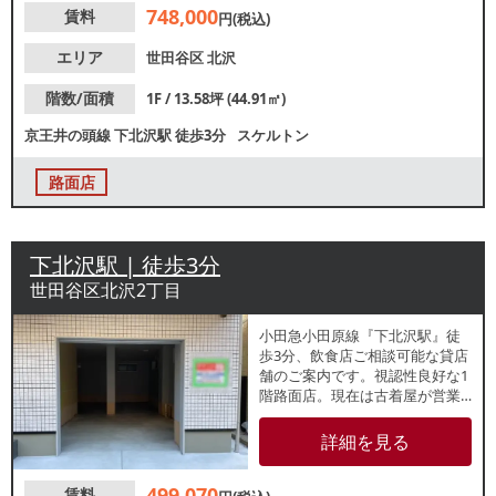
748,000
賃料
し！諸条件等、お気軽にお問合
円(税込)
せください。
エリア
世田谷区
北沢
階数/面積
1F / 13.58坪 (44.91㎡)
京王井の頭線
下北沢駅
徒歩3分
スケルトン
路面店
下北沢駅 | 徒歩3分
世田谷区北沢2丁目
小田急小田原線『下北沢駅』徒
歩3分、飲食店ご相談可能な貸店
舗のご案内です。視認性良好な1
階路面店。現在は古着屋が営業
中です。駅からのアクセスも良
好なため、駅利用者を中心とし
詳細を見る
た集客が期待できます。諸条件
等、お気軽にお問い合わせくだ
499,070
賃料
さい。