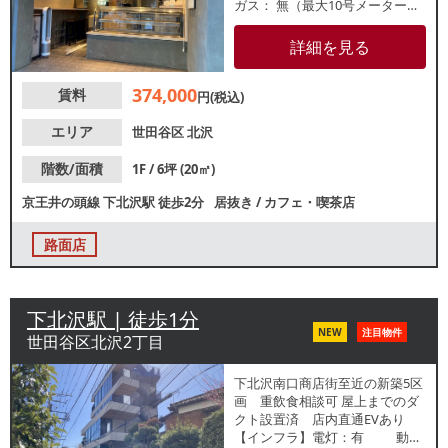
ガス： 無（最大10号メーター設
置可） 水道：13mm 【厨房
排気】無 【空調】有 【グリス
詳細を見る
ト】無 【席数】カウンター4席
【トイレ】有 【閉店理由】売上
374,000
賃料
不振 【営業年数】3年 【営
円(税込)
業時間制限】原則23時まで
【不可業態】カラオケ 【引渡状
エリア
世田谷区
北沢
態】居抜き ※記載の店舗情報は
正確性を保証するものではござ
階数/面積
1F / 6坪 (20㎡)
いません。
京王井の頭線
下北沢駅
徒歩2分
居抜き
/
カフェ・喫茶店
路面店
下北沢駅 | 徒歩1分
NEW
注目物件
世田谷区北沢2丁目
下北沢南口商店街至近の新築5区
画 重飲食相談可 屋上までのダ
クト設置済 店内直通EVあり
【インフラ】電灯：有 動