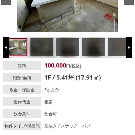
Previous
Next
100,000
賃料
円(税込)
1F / 5.41坪 (17.91㎡)
階数/面積
敷金・保証金
5ヶ月分
造作代金
相談
飲食条件
飲食可
物件タイプ/現業態
居抜き / スナック・パブ