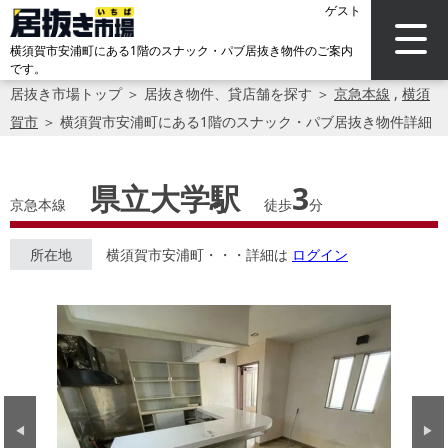
ゲスト
横須賀市安浦町にある1階のスナック・パブ居抜き物件のご案内
です。
居抜き市場トップ
＞
居抜き物件、貸店舗を探す
＞
京急本線
,
横須
賀市
＞
横須賀市安浦町にある1階のスナック・パブ居抜き物件詳細
県立大学駅
3
京急本線
徒歩
分
所在地
横須賀市安浦町・・・詳細は
ログイン
Previous
Next