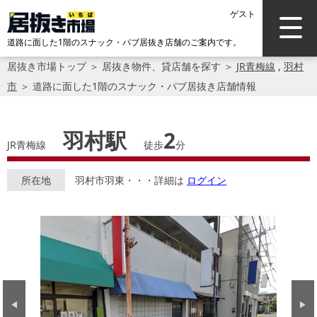
ゲスト
道路に面した1階のスナック・パブ居抜き店舗のご案内です。
居抜き市場トップ
＞
居抜き物件、貸店舗を探す
＞
JR青梅線
,
羽村
市
＞
道路に面した1階のスナック・パブ居抜き店舗情報
羽村駅
2
JR青梅線
徒歩
分
所在地
羽村市羽東・・・詳細は
ログイン
Previous
Next