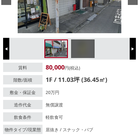
Previous
Next
80,000
賃料
円(税込)
1F / 11.03坪 (36.45㎡)
階数/面積
敷金・保証金
20万円
造作代金
無償譲渡
飲食条件
軽飲食可
物件タイプ/現業態
居抜き / スナック・パブ