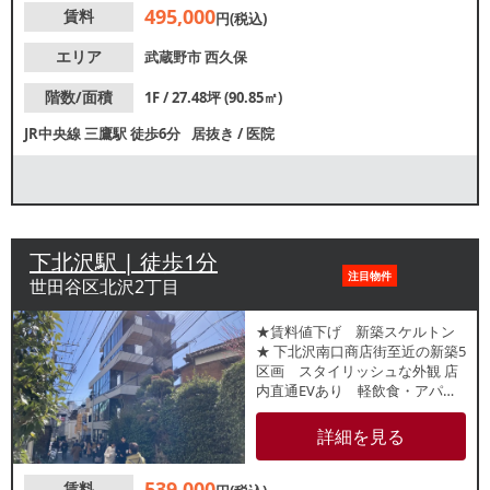
495,000
賃料
円(税込)
エリア
武蔵野市
西久保
階数/面積
1F / 27.48坪 (90.85㎡)
JR中央線
三鷹駅
徒歩6分
居抜き
/
医院
下北沢駅 | 徒歩1分
注目物件
世田谷区北沢2丁目
★賃料値下げ 新築スケルトン
★ 下北沢南口商店街至近の新築5
区画 スタイリッシュな外観 店
内直通EVあり 軽飲食・アパレ
ル・美容等に好適 【インフラ】
電灯：有 動力：有 ガ
詳細を見る
ス管口径：20A 水道：
30mm 【厨房排気】無 【空調】
539,000
賃料
無 【グリスト】無 【トイレ】無