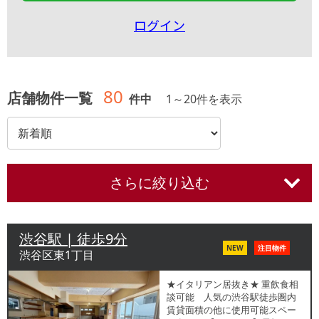
ログイン
80
店舗物件一覧
件中
1
～
20
件を表示
さらに絞り込む
渋谷駅 | 徒歩9分
NEW
注目物件
渋谷区東1丁目
★イタリアン居抜き★ 重飲食相
談可能 人気の渋谷駅徒歩圏内
賃貸面積の他に使用可能スペー