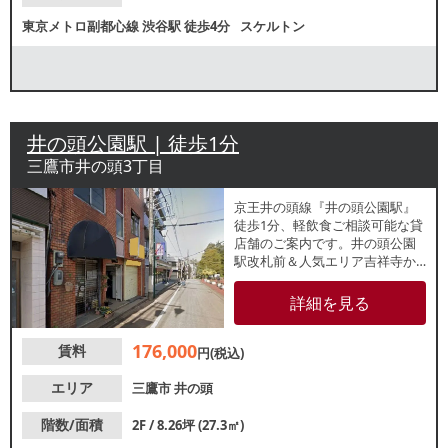
東京メトロ副都心線
渋谷駅
徒歩4分
スケルトン
井の頭公園駅 | 徒歩1分
三鷹市井の頭3丁目
京王井の頭線『井の頭公園駅』
徒歩1分、軽飲食ご相談可能な貸
店舗のご案内です。井の頭公園
駅改札前＆人気エリア吉祥寺か
らも徒歩10分程度の好立地！白
を基調とした美内装で明るい室
詳細を見る
内になっております。詳細はレ
スタンダードまでお問い合わせ
176,000
賃料
ください。
円(税込)
エリア
三鷹市
井の頭
階数/面積
2F / 8.26坪 (27.3㎡)