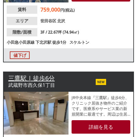
【トイレ】無 【営業時間制限】
759,000
賃料
24時まで 【不可業態】ポー
円(税込)
カー、ダーツ、シーシャ、カラ
オケ、心療内科 【引渡状態】ス
エリア
世田谷区
北沢
ケルトン 【間口】約8.8ｍ 【天
高】約3.1ｍ ※記載の店舗情報は
階数/面積
3F / 22.67坪 (74.94㎡)
正確性を保証するものではござ
小田急小田原線
下北沢駅
徒歩1分
スケルトン
いません。
値下げ
三鷹駅 | 徒歩6分
NEW
武蔵野市西久保1丁目
JR中央本線『三鷹駅』徒歩6分、
クリニック居抜き物件のご紹介
です。医療系やサービス業の新
規開業に最適です。周辺は住居
も多く、子供からお年寄りまで
幅広い利用が期待できます。諸
詳細を見る
条件等、お気軽にお問合せくだ
さい。