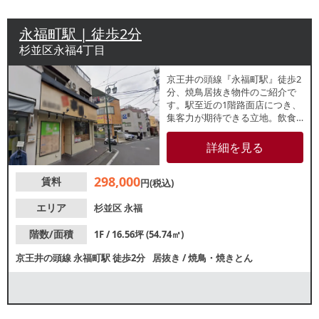
永福町駅 | 徒歩2分
杉並区永福4丁目
京王井の頭線『永福町駅』徒歩2
分、焼鳥居抜き物件のご紹介で
す。駅至近の1階路面店につき、
集客力が期待できる立地。飲食
店が点在するエリアに位置し、
幅広い業態でご検討いただけま
詳細を見る
す。
298,000
賃料
円(税込)
エリア
杉並区
永福
階数/面積
1F / 16.56坪 (54.74㎡)
京王井の頭線
永福町駅
徒歩2分
居抜き
/
焼鳥・焼きとん