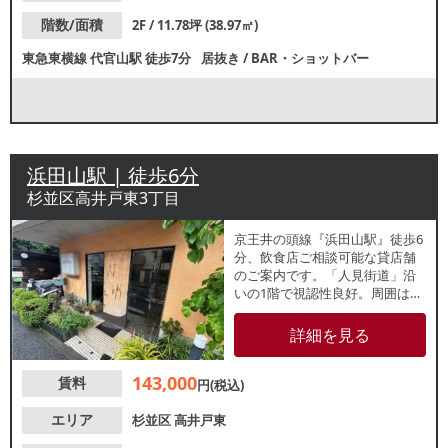
階数/面積
2F / 11.78坪 (38.97㎡)
東急東横線
代官山駅
徒歩7分
居抜き
/
BAR・ショットバー
浜田山駅 | 徒歩6分
杉並区高井戸東3丁目
京王井の頭線『浜田山駅』徒歩6
分、飲食店ご相談可能な貸店舗
のご案内です。「人見街道」沿
いの1階で視認性良好。周囲は閑
静な住宅街で、同じビルにはタ
クシー会社の事務所が入ってい
詳細を見る
ます。前テナントは美容院。飲
食条件は軽飲食のみとなります
143,000
賃料
が、物販、クリニックなどにも
円(税込)
おすすめ。お気軽にお問合せく
ださい。
エリア
杉並区
高井戸東