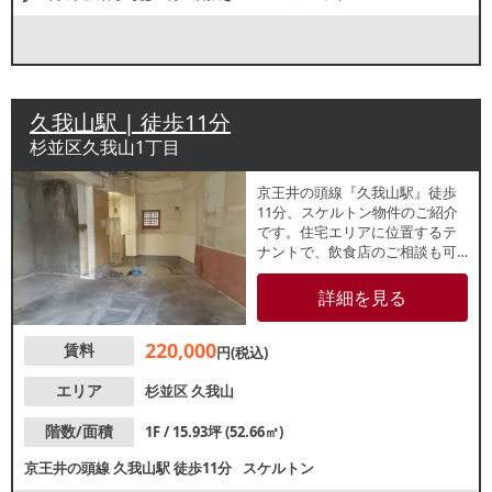
久我山駅 | 徒歩11分
杉並区久我山1丁目
京王井の頭線『久我山駅』徒歩
11分、スケルトン物件のご紹介
です。住宅エリアに位置するテ
ナントで、飲食店のご相談も可
能。地域に根差した店舗運営を
ご検討の方にもおすすめです。
詳細を見る
220,000
賃料
円(税込)
エリア
杉並区
久我山
階数/面積
1F / 15.93坪 (52.66㎡)
京王井の頭線
久我山駅
徒歩11分
スケルトン