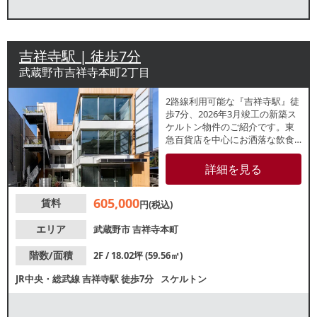
吉祥寺駅 | 徒歩7分
武蔵野市吉祥寺本町2丁目
2路線利用可能な『吉祥寺駅』徒
歩7分、2026年3月竣工の新築ス
ケルトン物件のご紹介です。東
急百貨店を中心にお洒落な飲食
店やサロン、アパレル店が集ま
るエリアで平日・休日問わず集
詳細を見る
客が期待できます。他区画では
ベーカリーカフェや美容室等が
605,000
賃料
入居予定！隣区画や他階のテナ
円(税込)
ントも同時募集中ですので、お
気軽にお問合せください。
エリア
武蔵野市
吉祥寺本町
階数/面積
2F / 18.02坪 (59.56㎡)
JR中央・総武線
吉祥寺駅
徒歩7分
スケルトン