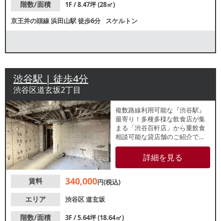
階数/面積
1F / 8.47坪 (28㎡)
京王井の頭線
浜田山駅
徒歩6分
スケルトン
渋谷駅 | 徒歩4分
渋谷区道玄坂2丁目
複数路線利用可能な『渋谷駅』
最寄り！多種多様な飲食店が集
まる「渋谷百軒店」から重飲食
相談可能な貸店舗のご紹介で
す。内装デザイン自由なスケル
トン引き渡し。約5.63坪のコン
詳細を見る
パクトな店舗です。諸条件等、
お気軽にお問合せください。
340,000
賃料
円(税込)
エリア
渋谷区
道玄坂
階数/面積
3F / 5.64坪 (18.64㎡)