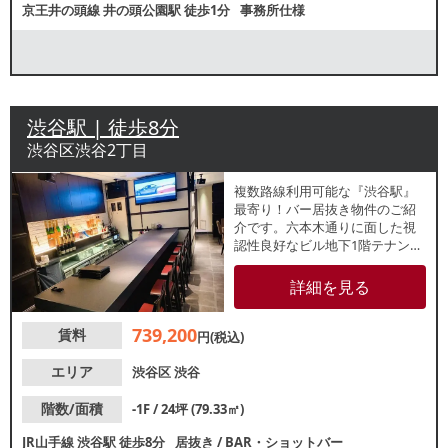
京王井の頭線
井の頭公園駅
徒歩1分
事務所仕様
渋谷駅 | 徒歩8分
渋谷区渋谷2丁目
複数路線利用可能な『渋谷駅』
最寄り！バー居抜き物件のご紹
介です。六本木通りに面した視
認性良好なビル地下1階テナン
ト。専用階段ございます。周辺
はオフィスビルが多く、ビジネ
詳細を見る
スパーソンのリピーター獲得が
期待できます。諸条件等、お気
739,200
賃料
軽にお問合せください。
円(税込)
エリア
渋谷区
渋谷
階数/面積
-1F / 24坪 (79.33㎡)
JR山手線
渋谷駅
徒歩8分
居抜き
/
BAR・ショットバー