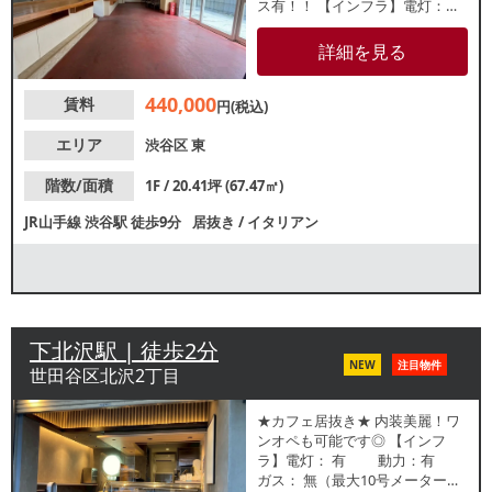
ス有！！ 【インフラ】電灯：有
動力：有 ガス：10号メ
ーター 水道：20mm 【厨房
詳細を見る
排気】有 /有圧扇【空調】無【グ
リスト】有 /床置き型 【席数】
440,000
賃料
無【トイレ】有 /洋式 【閉店理
円(税込)
由】引退 【営業時間制限】
22時以降は申込書ベースで相談
エリア
渋谷区
東
（上階住居の為） 【不可業
態】民泊、カラオケ【営業年
階数/面積
1F / 20.41坪 (67.47㎡)
数】約10年【引渡状態】居抜き
JR山手線
渋谷駅
徒歩9分
居抜き
/
イタリアン
【間口】約4.4ｍ 【天高】約2.5
ｍ ※本紙記載の店舗情報は正確
性を保証するものではございま
せん。
下北沢駅 | 徒歩2分
NEW
注目物件
世田谷区北沢2丁目
★カフェ居抜き★ 内装美麗！ワ
ンオペも可能です◎ 【インフ
ラ】電灯： 有 動力：有
ガス： 無（最大10号メーター設