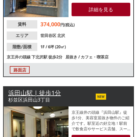
置可） 水道：13mm 【厨房
排気】無 【空調】有 【グリス
詳細を見る
ト】無 【席数】カウンター4席
【トイレ】有 【閉店理由】売上
374,000
賃料
不振 【営業年数】3年 【営
円(税込)
業時間制限】原則23時まで
【不可業態】カラオケ 【引渡状
エリア
世田谷区
北沢
態】居抜き ※記載の店舗情報は
正確性を保証するものではござ
階数/面積
1F / 6坪 (20㎡)
いません。
京王井の頭線
下北沢駅
徒歩2分
居抜き
/
カフェ・喫茶店
路面店
浜田山駅 | 徒歩1分
NEW
杉並区浜田山3丁目
京王線井の頭線『浜田山駅』徒
歩1分、美容室居抜き物件のご紹
介です。駅至近の好立地！駅前
で飲食店やサービス店舗、スー
パーマーケットなどが密集して