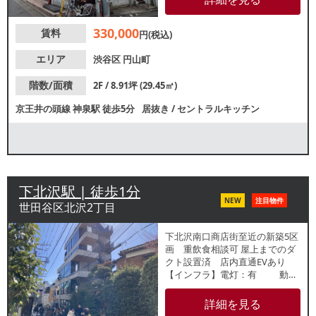
各業種ご検討いただけます。渋
谷エリアで独立や新規出店を目
330,000
賃料
指す方におすすめの物件です。
円(税込)
エリア
渋谷区
円山町
階数/面積
2F / 8.91坪 (29.45㎡)
京王井の頭線
神泉駅
徒歩5分
居抜き
/
セントラルキッチン
下北沢駅 | 徒歩1分
NEW
注目物件
世田谷区北沢2丁目
下北沢南口商店街至近の新築5区
画 重飲食相談可 屋上までのダ
クト設置済 店内直通EVあり
【インフラ】電灯：有 動
力：有 ガス管口径：40A
水道：30mm 【厨房排気】
詳細を見る
無 【空調】無 【グリスト】無