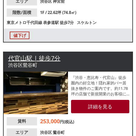
エリア
渋谷区
神宮前
階数/面積
1F / 22.62坪 (74.8㎡)
東京メトロ千代田線
表参道駅
徒歩7分
スケルトン
値下げ
代官山駅 | 徒歩7分
渋谷区鶯谷町
『渋谷・恵比寿・代官山』徒歩
圏内の好立地！隠れ家的バー居
抜き物件のご案内です。約11.78
坪の店舗で新規開業のお客様に
も適したコンパクトな広さで
す。造作代無償のためカフェや
詳細を見る
スナックをお考えの方にもおす
すめの店舗。2027年6月末までの
253,000
賃料
定期借家契約になります。お問
円(税込)
合せはお早めに！
エリア
渋谷区
鶯谷町