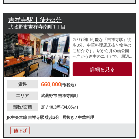
吉祥寺駅 | 徒歩3分
武蔵野市吉祥寺南町1丁目
2路線利用可能な『吉祥寺駅』徒
歩3分、中華料理店居抜き物件の
ご紹介です。駅から井の頭公園
へ向かう途中のエリアで、周辺
でも多数飲食店が営業中！平日
休日問わず賑わいのある吉祥寺
詳細を見る
エリアで出店のチャンスです！
お気軽にお問合せください。
660,000
賃料
円(税込)
エリア
武蔵野市
吉祥寺南町
階数/面積
2F / 10.3坪 (34.06㎡)
JR中央本線
吉祥寺駅
徒歩3分
居抜き
/
中華料理
値下げ