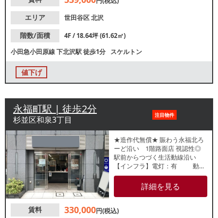
円(税込)
【営業時間制限】24時まで
【不可業態】ポーカー、ダー
エリア
世田谷区
北沢
ツ、シーシャ、カラオケ、心療
内科 【引渡状態】スケルトン
階数/面積
4F / 18.64坪 (61.62㎡)
【間口】約8.8ｍ 【天高】約3.1
小田急小田原線
下北沢駅
徒歩1分
スケルトン
ｍ ※記載の店舗情報は正確性を
保証するものではございませ
ん。
値下げ
永福町駅 | 徒歩2分
注目物件
杉並区和泉3丁目
★造作代無償★ 賑わう永福北ろ
ーど沿い 1階路面店 視認性◎
駅前からつづく生活動線沿い
【インフラ】電灯：有 動
力：有 ガス：6号メーター
水道：30mm 【厨房排気】
詳細を見る
有 / 送風機【空調】有 / 業務用
【グリスト】有 / 床置き型 【席
330,000
賃料
数】無し【トイレ】有 / 洋式
円(税込)