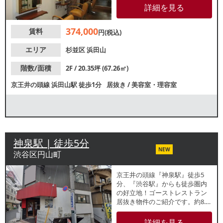
おり、地域住民の人通りが多い
詳細を見る
エリア。諸条件等、お気軽にお
問合せください。
374,000
賃料
円(税込)
エリア
杉並区
浜田山
階数/面積
2F / 20.35坪 (67.26㎡)
京王井の頭線
浜田山駅
徒歩1分
居抜き
/
美容室・理容室
神泉駅 | 徒歩5分
NEW
渋谷区円山町
京王井の頭線『神泉駅』徒歩5
分、『渋谷駅』からも徒歩圏内
の好立地！ゴーストレストラン
居抜き物件のご紹介です。約8.9
坪の使いやすい広さで、24時間
利用もご相談可能。重飲食含め
詳細を見る