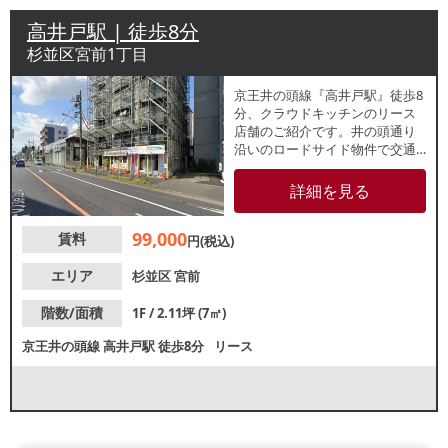
高井戸駅 | 徒歩8分
杉並区宮前1丁目
京王井の頭線『高井戸駅』徒歩8
分、クラウドキッチンのリース
店舗のご紹介です。井の頭通り
沿いのロードサイド物件で交通
アクセス良好！杉並の住宅街に
位置しており、ファミリー層は
詳細を見る
じめ、近隣住民の日常的な利用
が期待できます。諸条件等、お
99,000
賃料
気軽にお問合せください。
円(税込)
エリア
杉並区
宮前
階数/面積
1F / 2.11坪 (7㎡)
京王井の頭線
高井戸駅
徒歩8分
リース