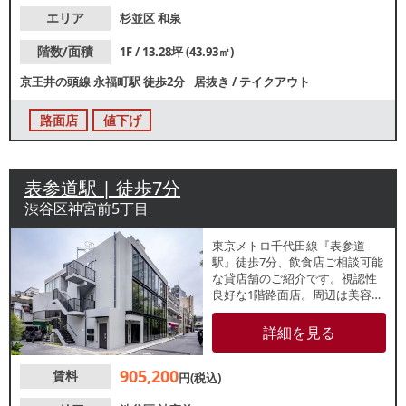
【閉店理由】店舗集約 【営
業年数】1年【営業時間制限】無
エリア
杉並区
和泉
し 【不可業態】同ビルバッ
ティング不可（住宅リフォー
階数/面積
1F / 13.28坪 (43.93㎡)
ム、買取屋、歯科） 【引渡状
京王井の頭線
永福町駅
徒歩2分
居抜き
/
テイクアウト
態】居抜き 【間口】約3.2ｍ 【天
高】約2.4ｍ ※店舗情報は正確性
を保証するものではございませ
路面店
値下げ
ん。
表参道駅 | 徒歩7分
渋谷区神宮前5丁目
東京メトロ千代田線『表参道
駅』徒歩7分、飲食店ご相談可能
な貸店舗のご紹介です。視認性
良好な1階路面店。周辺は美容院
や眉毛サロンが立ち並んでお
り、美容系サロンにも適した立
詳細を見る
地です。諸条件等、お気軽にお
問合せください。
905,200
賃料
円(税込)