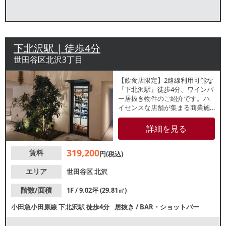
下北沢駅 | 徒歩4分
世田谷区北沢3丁目
【飲食店限定】2路線利用可能な
『下北沢駅』徒歩4分、ワインバ
ー居抜き物件のご紹介です。ハ
イセンスな店舗が集まる商業施
設内1階テナント！東北沢との間
に位置し、お洒落な大人が集う
詳細を見る
代々木上原・幡ヶ谷周辺の顧客
層が日常的に訪れる注目エリア
319,200
賃料
です。インバウンド需要も増加
円(税込)
中で様々な客層の集客が期待で
きます。お問合せはお早目に！
エリア
世田谷区
北沢
階数/面積
1F / 9.02坪 (29.81㎡)
小田急小田原線
下北沢駅
徒歩4分
居抜き
/
BAR・ショットバー