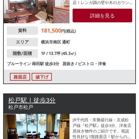
店！レンガ調の壁や木のカウン
ターで温かみのある雰囲気の内
装です。地域密着型の営業にお
詳細を見る
すすめの物件！お気軽にお問い
合わせください。
181,500
賃料
円(税込)
エリア
横浜市南区
通町
階数/面積
1F / 13.7坪 (45.3㎡)
ブルーライン
蒔田駅
徒歩3分
居抜き
/
ビストロ・洋食
路面店
値下げ
松戸駅 | 徒歩3分
松戸市松戸
JR千代田・常磐緩行線・京成松
戸線『松戸駅』徒歩3分、洋食店
居抜き物件のご紹介です。視認
性良好な1階路面店！駅からのア