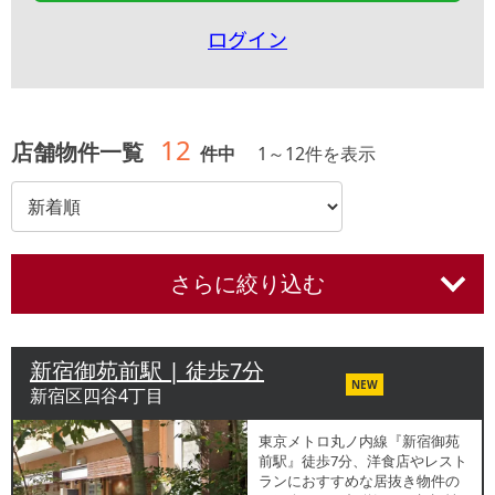
ログイン
12
店舗物件一覧
件中
1
～
12
件を表示
さらに絞り込む
新宿御苑前駅 | 徒歩7分
NEW
新宿区四谷4丁目
東京メトロ丸ノ内線『新宿御苑
前駅』徒歩7分、洋食店やレスト
ランにおすすめな居抜き物件の