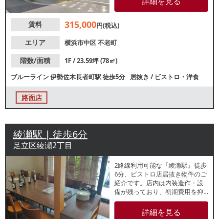
詳細を見る
BUNTAI」があり、スポーツイベ
ントなどの来場客の集客も期待
315,000
賃料
できます。諸条件等、お気軽に
円(税込)
お問合せください。
エリア
横浜市中区
不老町
階数/面積
1F / 23.59坪 (78㎡)
ブルーライン
伊勢佐木長者町駅
徒歩5分
居抜き
/
ビストロ・洋食
路面店
綾瀬駅 | 徒歩6分
足立区綾瀬2丁目
2路線利用可能な『綾瀬駅』徒歩
6分、ビストロ店居抜き物件のご
紹介です。店内は内装造作・設
備が残っており、初期費用を抑
えた出店が検討できます。排気
ダクトやグリストラップもあ
詳細を見る
り、重飲食店も相談可能。洋食