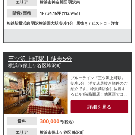
エリア
横浜市神奈川区
羽沢南
階数/面積
1F / 34.16坪 (112.94㎡)
相鉄新横浜線
羽沢横浜国大駅
徒歩1分
居抜き
/
ビストロ・洋食
三ツ沢上町駅 | 徒歩5分
横浜市保土ケ谷区峰沢町
ブルーライン『三ツ沢上町駅』
徒歩5分、洋食店居抜き物件のご
紹介です。峰沢商店会に位置す
るビル1階路面店！他区画ではイ
ンドカレー店や小型スーパーが
営業中です。スケルトン引渡し
詳細を見る
のご相談も可能ですので、各業
種、お気軽にお問合せくださ
300,000
賃料
い。
円(税込)
エリア
横浜市保土ケ谷区
峰沢町