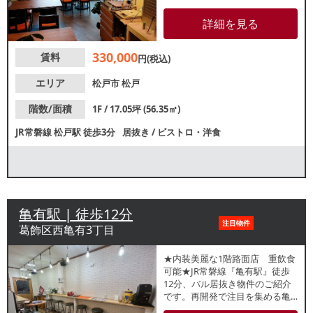
クセスも良好で、ランチ・ディ
ナー共に集客が期待できます。
詳細を見る
居抜きのため、初期投資を抑え
てスムーズに開業できます。
330,000
賃料
円(税込)
エリア
松戸市
松戸
階数/面積
1F / 17.05坪 (56.35㎡)
JR常磐線
松戸駅
徒歩3分
居抜き
/
ビストロ・洋食
亀有駅 | 徒歩12分
注目物件
葛飾区西亀有3丁目
★内装美麗な1階路面店 重飲食
可能★JR常磐線『亀有駅』徒歩
12分、バル居抜き物件のご紹介
です。再開発で注目を集める亀
有・綾瀬エリア！周辺は住宅街