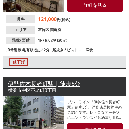
が広がり、地域住民をはじめと
詳細を見る
した集客が見込めます。長方形
で奥行きのある店内はカウンタ
121,000
賃料
ー席・テーブル席のレイアウ
円(税込)
ト！おひとり様から家族連れま
で幅広いお客様に対応可能で
エリア
葛飾区
西亀有
す。業種等、お気軽にお問合せ
ください。
階数/面積
1F / 9.07坪 (30㎡)
JR常磐線
亀有駅
徒歩12分
居抜き
/
ビストロ・洋食
値下げ
伊勢佐木長者町駅 | 徒歩5分
横浜市中区不老町3丁目
ブルーライン『伊勢佐木長者町
駅』徒歩5分、洋食店居抜物件の
ご紹介です。レトロなアーチ状
のエントランスがお洒落な1階路
面店！目の前には2024年4月に開
業した多目的アリーナ「横浜