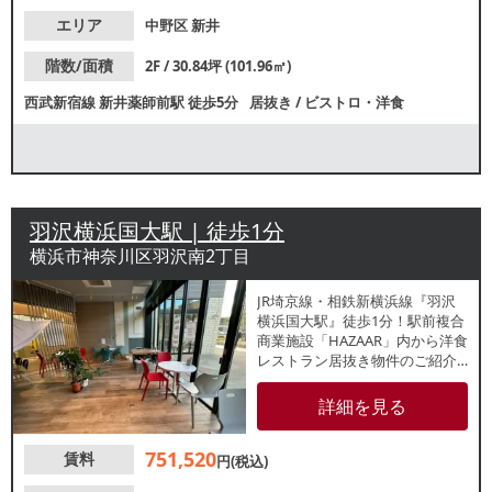
エリア
中野区
新井
階数/面積
2F / 30.84坪 (101.96㎡)
西武新宿線
新井薬師前駅
徒歩5分
居抜き
/
ビストロ・洋食
羽沢横浜国大駅 | 徒歩1分
横浜市神奈川区羽沢南2丁目
JR埼京線・相鉄新横浜線『羽沢
横浜国大駅』徒歩1分！駅前複合
商業施設「HAZAAR」内から洋食
レストラン居抜き物件のご紹介
です。ゆとりのある広々とした
店内！家族連れをはじめ幅広い
詳細を見る
集客が期待できます。諸条件
等、お気軽にお問合せくださ
751,520
賃料
い。
円(税込)