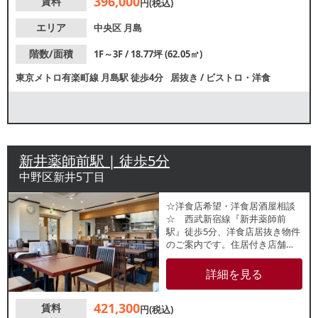
396,000
賃料
気軽にお問合せください。
円(税込)
エリア
中央区
月島
階数/面積
1F～3F / 18.77坪 (62.05㎡)
東京メトロ有楽町線
月島駅
徒歩4分
居抜き
/
ビストロ・洋食
新井薬師前駅 | 徒歩5分
中野区新井5丁目
☆洋⾷店希望・洋⾷居酒屋相談
☆ 西武新宿線『新井薬師前
駅』徒歩5分、洋食店居抜き物件
のご案内です。住居付き店舗
で、地域密着型の営業に最適な
エリアです。諸条件等、お気軽
詳細を見る
にお問合せください。
421,300
賃料
円(税込)