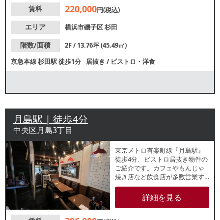
い集客が期待できます。
220,000
賃料
円(税込)
エリア
横浜市磯子区
杉田
階数/面積
2F / 13.76坪 (45.49㎡)
京急本線
杉田駅
徒歩1分
居抜き
/
ビストロ・洋食
月島駅 | 徒歩4分
中央区月島3丁目
東京メトロ有楽町線『月島駅』
徒歩4分、ビストロ居抜き物件の
ご紹介です。カフェやもんじゃ
焼き店など飲食店が多数営業す
るエリアの1～3階一棟貸店舗！
前テナントは約35席レイアウト
詳細を見る
で使用しており、落ち着いた雰
囲気の内装です。諸条件等、お