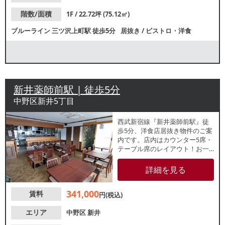
階数/面積
1F / 22.72坪 (75.12㎡)
ブルーライン
三ツ沢上町駅
徒歩5分
居抜き
/
ビストロ・洋食
新井薬師前駅 | 徒歩5分
中野区新井5丁目
西武新宿線『新井薬師前駅』徒
歩5分、洋食店居抜き物件のご案
内です。店内はカウンター5席・
テーブル席のレイアウト！お一
人様からグループ客まで幅広い
お客様に対応可能です。嬉しい
詳細を見る
住居付き貸店舗！地域密着型の
営業に最適なエリアです。諸条
341,000
賃料
件等、お気軽にお問合せくださ
円(税込)
い。
エリア
中野区
新井