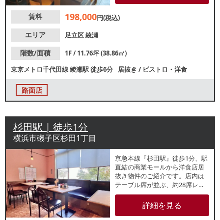
店をはじめ、居酒屋やダイニン
198,000
賃料
グバーなど幅広い飲食店をご検
円(税込)
討の方にもおすすめの物件で
す。1階路面店で視認性良好！業
エリア
足立区
綾瀬
種等お気軽にお問合せくださ
い。
階数/面積
1F / 11.76坪 (38.86㎡)
東京メトロ千代田線
綾瀬駅
徒歩6分
居抜き
/
ビストロ・洋食
路面店
杉田駅 | 徒歩1分
横浜市磯子区杉田1丁目
京急本線『杉田駅』徒歩1分、駅
直結の商業モールから洋食店居
抜き物件のご紹介です。店内は
テーブル席が並ぶ、約28席レイ
アウト。定食屋や和食店等にも
おすすめです。駅からアクセス
詳細を見る
良好で、地域住民を中心に幅広