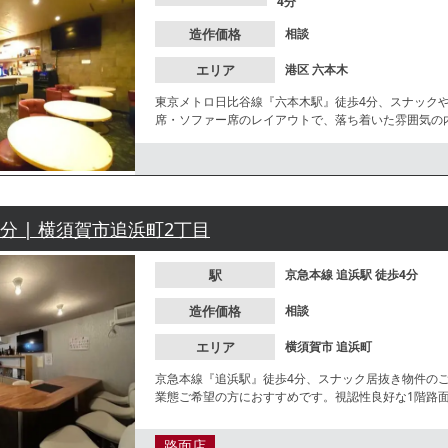
4分
造作価格
相談
エリア
港区
六本木
東京メトロ日比谷線『六本木駅』徒歩4分、スナック
席・ソファー席のレイアウトで、落ち着いた雰囲気の
できます。諸条件等、お気軽にお問合せください。
4分 | 横須賀市追浜町2丁目
駅
京急本線
追浜駅
徒歩4分
造作価格
相談
エリア
横須賀市
追浜町
京急本線『追浜駅』徒歩4分、スナック居抜き物件の
業態ご希望の方におすすめです。視認性良好な1階路
路面店