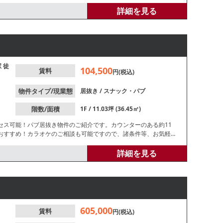
詳細を見る
駅
徒
104,500
賃料
円(税込)
物件タイプ/現業態
居抜き
/
スナック・パブ
階数/面積
1F / 11.03坪 (36.45㎡)
セス可能！パブ居抜き物件のご紹介です。カウンターのある約11
おすすめ！カラオケのご相談も可能ですので、諸条件等、お気軽に
詳細を見る
605,000
賃料
円(税込)