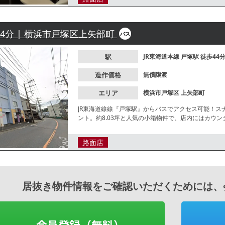
44分 | 横浜市戸塚区上矢部町
バス
駅
JR東海道本線
戸塚駅
徒歩44
造作価格
無償譲渡
エリア
横浜市戸塚区
上矢部町
JR東海道線線『戸塚駅』からバスでアクセス可能！ス
ント。約8.03坪と人気の小箱物件で、店内にはカウ
た開業が可能です。諸条件等、お気軽にお問合せくだ
路面店
居抜き物件情報をご確認いただくためには、
会員登録（無料）