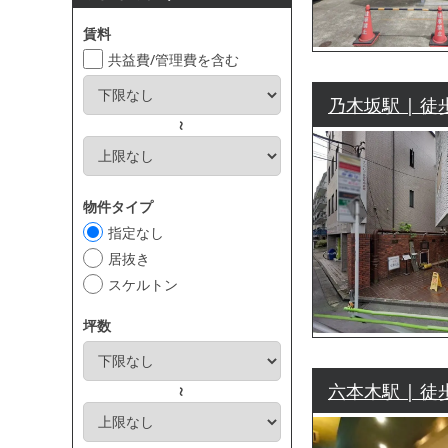
賃料
共益費/管理費を含む
乃木坂駅 | 徒
～
物件タイプ
指定なし
居抜き
スケルトン
坪数
六本木駅 | 徒
～