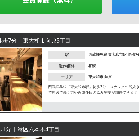
徒歩7分 | 東大和市向原5丁目
駅
西武拝島線
東大和市駅
徒歩7
造作価格
相談
エリア
東大和市
向原
西武拝島線『東大和市駅』徒歩7分、スナックの居抜
で周辺で働く方や近隣住民の飲み需要が期待できます
歩1分 | 港区六本木4丁目