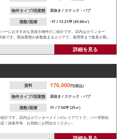
物件タイプ/現業態
居抜き
/
スナック・パブ
階数/面積
-1F / 13.21坪 (43.66㎡)
やバーにおすすめな居抜き物件のご紹介です。店内はカウンター
内装です。類似業態が多数集まるエリアで、夜間帯まで集客が期待
詳細を見る
176,000
賃料
円(税込)
物件タイプ/現業態
居抜き
/
スナック・パブ
階数/面積
1F / 7.56坪 (25㎡)
ご紹介です。店内はカウンターメインのレイアウトで、バー等類似
面店！諸条件等、お気軽にお問合せください。
詳細を見る