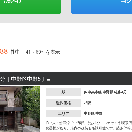
88
件中
41
～
60
件を表示
4分 | 中野区中野5丁目
駅
JR中央本線
中野駅
徒歩4分
造作価格
相談
エリア
中野区
中野
JR中央・総武線『中野駅』徒歩4分、スナックや喫茶
食器棚があり、店内の改装も相談可能です。諸条件等