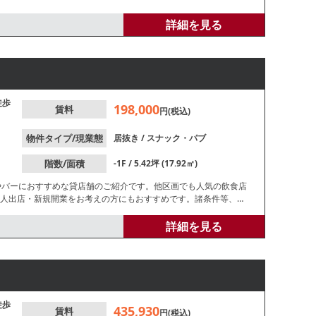
詳細を見る
徒歩
198,000
賃料
円(税込)
物件タイプ/現業態
居抜き
/
スナック・パブ
階数/面積
-1F / 5.42坪 (17.92㎡)
やバーにおすすめな貸店舗のご紹介です。他区画でも人気の飲食店
個人出店・新規開業をお考えの方にもおすすめです。諸条件等、お
詳細を見る
徒歩
435,930
賃料
円(税込)