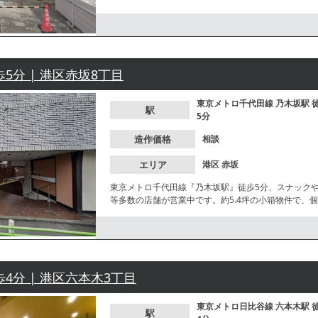
歩5分 | 港区赤坂8丁目
東京メトロ千代田線
乃木坂駅
駅
5分
造作価格
相談
エリア
港区
赤坂
東京メトロ千代田線『乃木坂駅』徒歩5分、スナック
等多数の店舗が営業中です。約5.4坪の小箱物件で、
気軽にお問合せください。
歩4分 | 港区六本木3丁目
東京メトロ日比谷線
六本木駅
駅