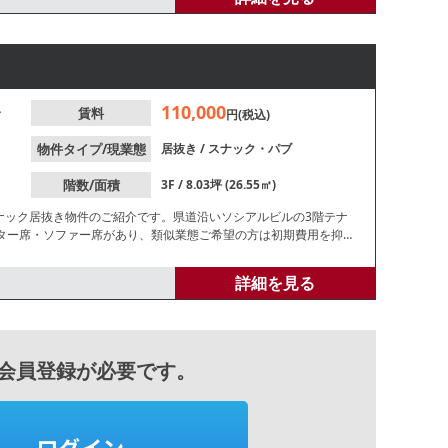
110,000
分
賃料
円(税込)
物件タイプ/現業態
居抜き
/
スナック・パブ
階数/面積
3F / 8.03坪 (26.55㎡)
ナック居抜き物件のご紹介です。県道沿いソシアルビルの3階テナ
ンター席・ソファー席があり、類似業態ご希望の方は初期費用を抑え
さい。
詳細を見る
会員登録が必要です。
ログイン