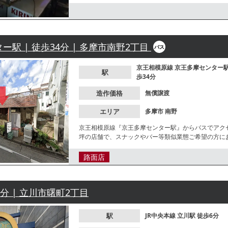
駅 | 徒歩34分 | 多摩市南野2丁目
バス
京王相模原線
京王多摩センター
駅
歩34分
造作価格
無償譲渡
エリア
多摩市
南野
京王相模原線『京王多摩センター駅』からバスでアク
坪の店舗で、スナックやバー等類似業態ご希望の方に
お問合せください。
路面店
6分 | 立川市曙町2丁目
駅
JR中央本線
立川駅
徒歩6分