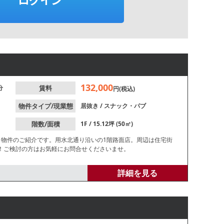
132,000
分
賃料
円(税込)
物件タイプ/現業態
居抜き
/
スナック・パブ
階数/面積
1F / 15.12坪 (50㎡)
き物件のご紹介です。用水北通り沿いの1階路面店。周辺は住宅街
！ご検討の方はお気軽にお問合せくださいませ。
詳細を見る