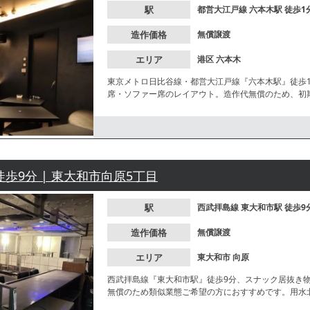
駅
都営大江戸線
六本木駅
徒歩1
造作価格
無償譲渡
エリア
港区
六本木
東京メトロ日比谷線・都営大江戸線『六本木駅』徒歩
席・ソファー席のレイアウト。造作代無償のため、初
でもにぎわうエリアのため集客に期待ができます！
徒歩9分 | 東大和市向原5丁目
駅
西武拝島線
東大和市駅
徒歩9
造作価格
無償譲渡
エリア
東大和市
向原
西武拝島線『東大和市駅』徒歩9分、スナック居抜き
無償のため類似業態ご希望の方におすすめです。用水
せください。