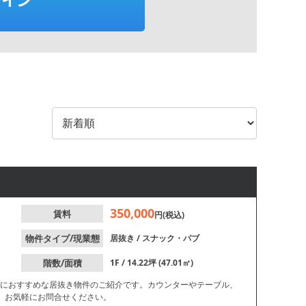
350,000
賃料
円(税込)
物件タイプ/現業態
居抜き
/
スナック・パブ
階数/面積
1F / 14.22坪 (47.01㎡)
店におすすめな居抜き物件のご紹介です。カウンターやテーブル、
、お気軽にお問合せください。