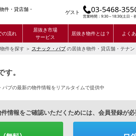
03-5468-355
物件・貸店舗・
ゲスト
営業時間：9:30～18:30(土日
居抜き市場
での流れ
居抜き物件とは？
よく
サービス
物件を探す
＞
スナック・パブ
の居抜き物件・貸店舗・テナン
です。
・パブの最新の物件情報をリアルタイムで提供中
物件情報をご確認いただくためには、会員登録が必
（無料）
ロ