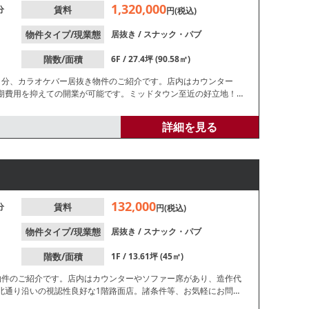
1,320,000
分
賃料
円(税込)
物件タイプ/現業態
居抜き
/
スナック・パブ
階数/面積
6F / 27.4坪 (90.58㎡)
1分、カラオケバー居抜き物件のご紹介です。店内はカウンター
期費用を抑えての開業が可能です。ミッドタウン至近の好立地！夜
詳細を見る
132,000
分
賃料
円(税込)
物件タイプ/現業態
居抜き
/
スナック・パブ
階数/面積
1F / 13.61坪 (45㎡)
物件のご紹介です。店内はカウンターやソファー席があり、造作代
北通り沿いの視認性良好な1階路面店。諸条件等、お気軽にお問合