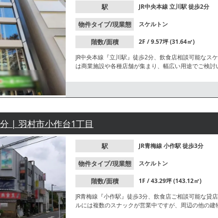
駅
JR中央本線
立川駅
徒歩2分
物件タイプ/現業態
スケルトン
階数/面積
2F / 9.57坪 (31.64㎡)
JR中央本線『立川駅』徒歩2分、飲食店相談可能なス
は商業施設や各種店舗が集まり、幅広い用途でご検討
3分 | 羽村市小作台1丁目
駅
JR青梅線
小作駅
徒歩3分
物件タイプ/現業態
スケルトン
階数/面積
1F / 43.29坪 (143.12㎡)
JR青梅線『小作駅』徒歩3分、飲食店ご相談可能な貸
ルには複数のスナックが営業中ですが、周辺の他の建
ださい。