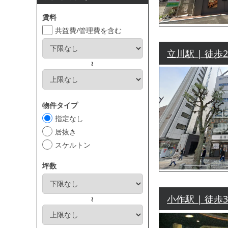
賃料
共益費/管理費を含む
立川駅 | 徒歩
～
物件タイプ
指定なし
居抜き
スケルトン
坪数
小作駅 | 徒歩
～