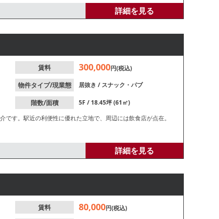
詳細を見る
300,000
賃料
円(税込)
物件タイプ/現業態
居抜き
/
スナック・パブ
階数/面積
5F / 18.45坪 (61㎡)
紹介です。駅近の利便性に優れた立地で、周辺には飲食店が点在。
詳細を見る
80,000
賃料
円(税込)