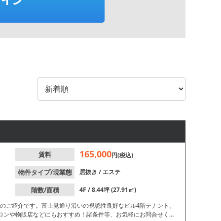
165,000
賃料
円(税込)
物件タイプ/現業態
居抜き
/
エステ
階数/面積
4F / 8.44坪 (27.91㎡)
件のご紹介です。富士見通り沿いの視認性良好なビル4階テナント。
ロンや物販店などにもおすすめ！諸条件等、お気軽にお問合せくだ