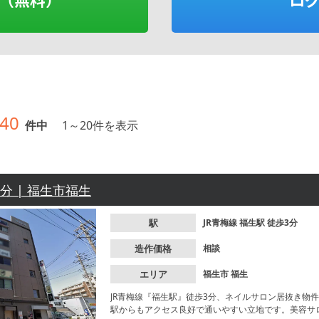
40
件中
1
～
20
件を表示
3分 | 福生市福生
駅
JR青梅線
福生駅
徒歩3分
造作価格
相談
エリア
福生市
福生
JR青梅線『福生駅』徒歩3分、ネイルサロン居抜き物
駅からもアクセス良好で通いやすい立地です。美容サ