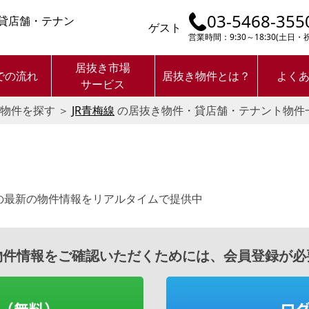
03-5468-355
・貸店舗・テナン
ゲスト
営業時間：9:30～18:30(土日
居抜き市場
での流れ
居抜き物件とは？
よく
サービス
物件を探す
＞
JR青梅線
の居抜き物件・貸店舗・テナント物件
の最新の物件情報をリアルタイムで提供中
物件情報をご確認いただくためには、会員登録が必
（無料）
ロ