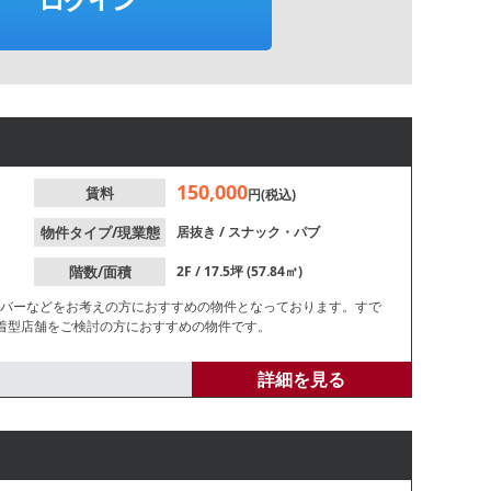
150,000
賃料
円(税込)
物件タイプ/現業態
居抜き
/
スナック・パブ
階数/面積
2F / 17.5坪 (57.84㎡)
やバーなどをお考えの方におすすめの物件となっております。すで
着型店舗をご検討の方におすすめの物件です。
詳細を見る