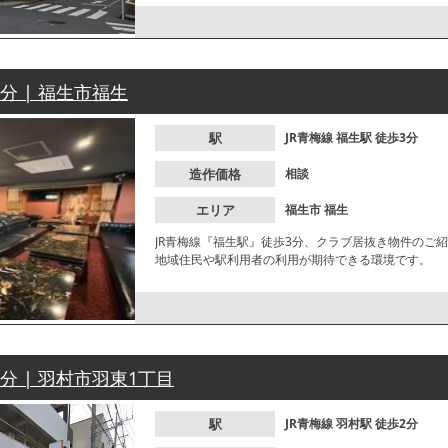
3分 | 福生市福生
駅
JR青梅線
福生駅
徒歩3分
造作価格
相談
エリア
福生市
福生
JR青梅線『福生駅』徒歩3分、クラブ居抜き物件のご
地域住民や駅利用者の利用が期待できる環境です。
2分 | 羽村市羽東1丁目
駅
JR青梅線
羽村駅
徒歩2分