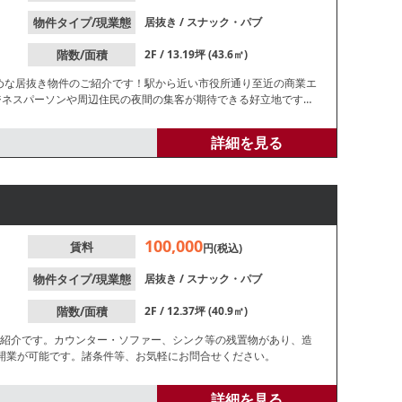
物件タイプ/現業態
居抜き
/
スナック・パブ
階数/面積
2F / 13.19坪 (43.6㎡)
すめな居抜き物件のご紹介です！駅から近い市役所通り至近の商業エ
ジネスパーソンや周辺住民の夜間の集客が期待できる好立地です。
されており、類似業態ご希望の方におすすめです。
詳細を見る
100,000
賃料
円(税込)
物件タイプ/現業態
居抜き
/
スナック・パブ
階数/面積
2F / 12.37坪 (40.9㎡)
ご紹介です。カウンター・ソファー、シンク等の残置物があり、造
開業が可能です。諸条件等、お気軽にお問合せください。
詳細を見る