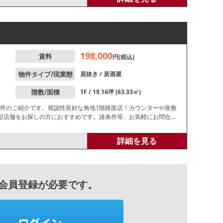
198,000
賃料
円(税込)
物件タイプ/現業態
居抜き
/
居酒屋
階数/面積
1F / 19.16坪 (63.33㎡)
物件のご紹介です。視認性良好な角地1階路面店！カウンターや座敷
型店舗をお探しの方におすすめです。諸条件等、お気軽にお問合せ
詳細を見る
会員登録が必要です。
ログイン