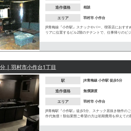
造作価格
相談
エリア
羽村市
小作台
JR青梅線『小作駅』スナックやバー、喫茶店におす
リアに位置するビル2階のテナントで、仕事帰りのビ
店内にはカウンター席やボックス席のレイアウトが残
5分 | 羽村市小作台1丁目
駅
JR青梅線
小作駅
徒歩5分
造作価格
無償譲渡
エリア
羽村市
小作台
JR青梅駅『小作駅』徒歩5分、スナック居抜き物件の
作代無償！類似業態ご希望の方は初期費用を抑えての