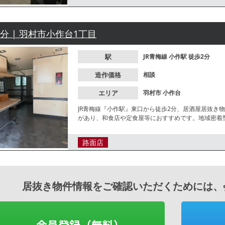
2分 | 羽村市小作台1丁目
駅
JR青梅線
小作駅
徒歩2分
造作価格
相談
エリア
羽村市
小作台
JR青梅線『小作駅』東口から徒歩2分、居酒屋居抜き
があり、和食店や定食屋等におすすめです。地域密着
ください
路面店
居抜き物件情報をご確認いただくためには、
会員登録（無料）