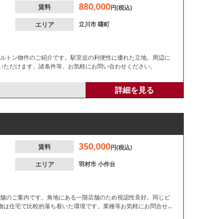
880,000
賃料
円(税込)
エリア
立川市
曙町
ケルトン物件のご紹介です。駅至近の利便性に優れた立地。周辺に
いただけます。諸条件等、お気軽にお問い合わせください。
詳細を見る
350,000
賃料
円(税込)
エリア
羽村市
小作台
店舗のご案内です。角地にある一階店舗のため視認性良好。同じビ
物は住宅で比較的落ち着いた環境です。業種等お気軽にお問合せく