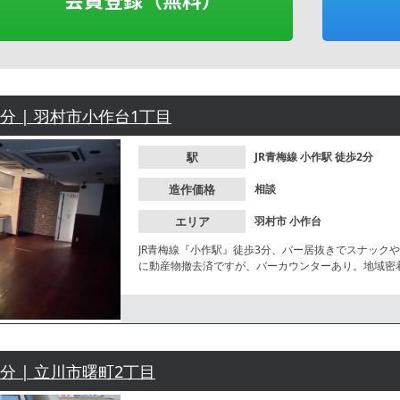
2分 | 羽村市小作台1丁目
駅
JR青梅線
小作駅
徒歩2分
造作価格
相談
エリア
羽村市
小作台
JR青梅線『小作駅』徒歩3分、バー居抜きでスナック
に動産物撤去済ですが、バーカウンターあり。地域密
2分 | 立川市曙町2丁目