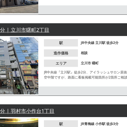
さい
2分 | 立川市曙町2丁目
駅
JR中央線
立川駅
徒歩2分
造作価格
相談
エリア
立川市
曙町
JR中央線『立川駅』徒歩2分、アイラッシュサロン居
空中階ですが、路面に看板掲載可能箇所が2箇所ご相
3分 | 羽村市小作台1丁目
駅
JR青梅線
小作駅
徒歩3分