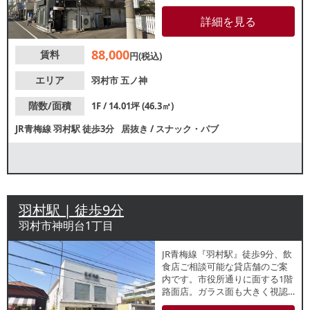
ざいます。市役所通り裏の住居
が集まる落ち着いたエリアで
詳細を見る
す。地域密着型の居酒屋や小料
理にもおすすめ！諸条件等、お
88,000
賃料
気軽にお問合せください。
円(税込)
エリア
羽村市
五ノ神
階数/面積
1F / 14.01坪 (46.3㎡)
JR青梅線
羽村駅
徒歩3分
居抜き
/
スナック・パブ
羽村駅 | 徒歩9分
羽村市神明台1丁目
JR青梅線『羽村駅』徒歩9分、飲
食店ご相談可能な貸店舗のご案
内です。市役所通りに面する1階
路面店。ガラス面も大きく視認
性良好です。周辺は住宅街が広