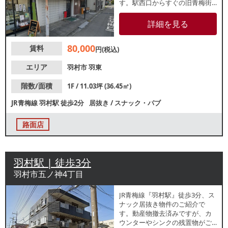
す。駅西口からすぐの旧青梅街
道沿い1階路面店！周辺でもバー
や居酒屋が営業しており、夜間
詳細を見る
帯まで集客が期待できるエリア
です。諸条件等、お気軽にお問
80,000
賃料
合せください。
円(税込)
エリア
羽村市
羽東
階数/面積
1F / 11.03坪 (36.45㎡)
JR青梅線
羽村駅
徒歩2分
居抜き
/
スナック・パブ
路面店
羽村駅 | 徒歩3分
羽村市五ノ神4丁目
JR青梅線『羽村駅』徒歩3分、ス
ナック居抜き物件のご紹介で
す。動産物撤去済みですが、カ
ウンターやシンクの残置物がご