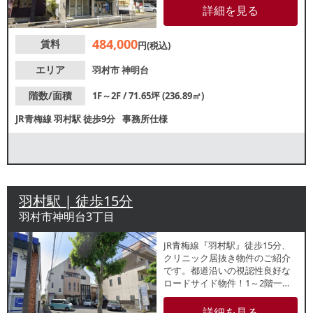
がっているため、地域住民を中
詳細を見る
心とした集客が期待できます。
諸条件等、お気軽にお問合せく
484,000
賃料
ださい。
円(税込)
エリア
羽村市
神明台
階数/面積
1F～2F / 71.65坪 (236.89㎡)
JR青梅線
羽村駅
徒歩9分
事務所仕様
羽村駅 | 徒歩15分
羽村市神明台3丁目
JR青梅線『羽村駅』徒歩15分、
クリニック居抜き物件のご紹介
です。都道沿いの視認性良好な
ロードサイド物件！1～2階一括
でのご案内になります。戸建て
を中心とした住宅街が広がって
詳細を見る