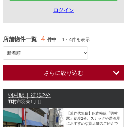
ログイン
4
店舗物件一覧
件中
1
～
4
件を表示
さらに絞り込む
羽村駅 | 徒歩2分
羽村市羽東1丁目
【造作代無償】JR青梅線『羽村
駅』徒歩2分、スナックや居酒屋
におすすめな貸店舗のご紹介で