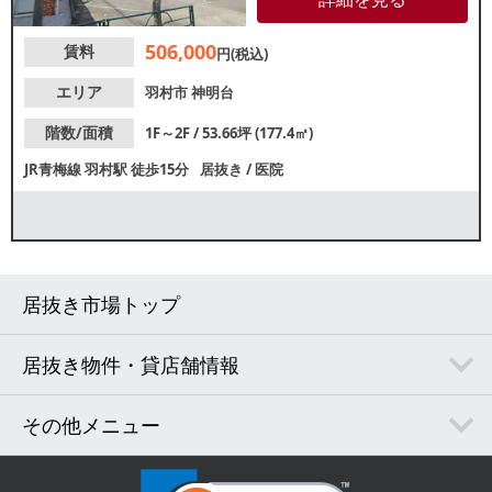
おり、地域に根差した営業をお
考えの方におすすめです。諸条
506,000
賃料
件等、お気軽にお問合せくださ
円(税込)
い。
エリア
羽村市
神明台
階数/面積
1F～2F / 53.66坪 (177.4㎡)
JR青梅線
羽村駅
徒歩15分
居抜き
/
医院
居抜き市場トップ
居抜き物件・貸店舗情報
その他メニュー