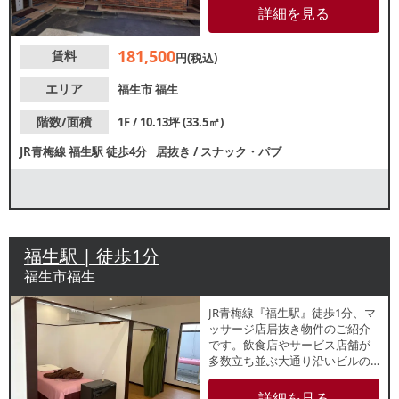
方はスピーディーな開業が可
詳細を見る
能！約10坪の小箱物件で新規開
業をお考えの方にもおすすめで
181,500
賃料
す。諸条件等、お気軽にお問合
円(税込)
せください。
エリア
福生市
福生
階数/面積
1F / 10.13坪 (33.5㎡)
JR青梅線
福生駅
徒歩4分
居抜き
/
スナック・パブ
福生駅 | 徒歩1分
福生市福生
JR青梅線『福生駅』徒歩1分、マ
ッサージ店居抜き物件のご紹介
です。飲食店やサービス店舗が
多数立ち並ぶ大通り沿いビルの3
階テナント。個室に区切られて
おり、整体院や美容サロン等類
詳細を見る