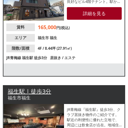
良好なビル4階テナント。駅から
もアクセス良好で通いやすい立
地です。美容サロンや物販店な
詳細を見る
どにもおすすめ！諸条件等、お
気軽にお問合せください
165,000
賃料
円(税込)
エリア
福生市
福生
階数/面積
4F / 8.44坪 (27.91㎡)
JR青梅線
福生駅
徒歩3分
居抜き
/
エステ
福生駅 | 徒歩3分
福生市福生
JR青梅線『福生駅』徒歩3分、ク
ラブ居抜き物件のご紹介です。
駅近の利便性に優れた立地で、
周辺には飲食店が点在。地域住