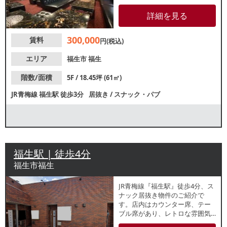
民や駅利用者の利用が期待でき
る環境です。
詳細を見る
300,000
賃料
円(税込)
エリア
福生市
福生
階数/面積
5F / 18.45坪 (61㎡)
JR青梅線
福生駅
徒歩3分
居抜き
/
スナック・パブ
福生駅 | 徒歩4分
福生市福生
JR青梅線『福生駅』徒歩4分、ス
ナック居抜き物件のご紹介で
す。店内はカウンター席、テー
ブル席があり、レトロな雰囲気
の内装です。類似業態ご希望の