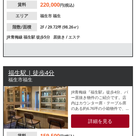
220,000
賃料
ださい。
円(税込)
エリア
福生市
福生
階数/面積
2F / 29.72坪 (98.26㎡)
JR青梅線
福生駅
徒歩5分
居抜き
/
エステ
福生駅 | 徒歩4分
福生市福生
JR青梅線『福生駅』徒歩4分、バ
ー居抜き物件のご紹介です。店
内はカウンター席・テーブル席
のある約6.76坪の小箱物件で、
スナックや喫茶店など類似業態
ご希望の方におすすめです。富
詳細を見る
士見通りから1本路地に入ったミ
ニ飲食スポットに位置してお
159,500
賃料
り、地域住民を中心とした集客