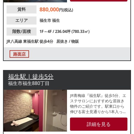
諸条件等、お気軽にお問合せく
880,000
賃料
ださい。
円(税込)
エリア
福生市
福生
階数/面積
1F～4F / 236.04坪 (780.33㎡)
JR八高線
東福生駅
徒歩4分
居抜き
/
物販
路面店
福生駅 | 徒歩5分
福生市福生880丁目
JR青梅線『福生駅』徒歩5分、エ
ステサロンにおすすめな居抜き
物件のご紹介です。駅東口から
伸びる富士見通りから1本入った
エリアで、周辺ではバーやパブ
などが多数盛業中！仕事帰りの
詳細を見る
方々等の集客が期待できます。
諸条件等、お気軽にお問合せく