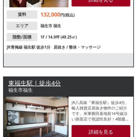
似業態ご希望の方におすすめで
す。諸条件等、お気軽にお問合
132,000
賃料
せください。
円(税込)
エリア
福生市
福生
階数/面積
1F / 14.9坪 (49.25㎡)
JR青梅線
福生駅
徒歩1分
居抜き
/
整体・マッサージ
東福生駅 | 徒歩4分
福生市福生
JR八高線『東福生駅』徒歩4分、
輸入雑貨店居抜き物件のご紹介
です。⽶軍横⽥基地前16号線沿
い路面店で視認性良好！4階建て
の1棟貸し店舗です。駐車場6台
付でお車でのアクセスも良好！
詳細を見る
飲食店のご相談も可能なため、