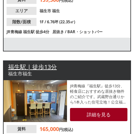
円(税込)
が期待できます。
エリア
福生市
福生
階数/面積
1F / 6.76坪 (22.35㎡)
JR青梅線
福生駅
徒歩4分
居抜き
/
BAR・ショットバー
福生駅 | 徒歩13分
福生市福生
JR青梅線『福生駅』徒歩13分、
軽食店におすすめな居抜き物件
のご紹介です。武蔵野台通りか
ら1本入った住宅立地！公立福生
病院近くで、来訪者の休憩需要
や、周辺住民の集客が期待でき
詳細を見る
ます。諸条件等、お気軽にお問
合せください。
165,000
賃料
円(税込)