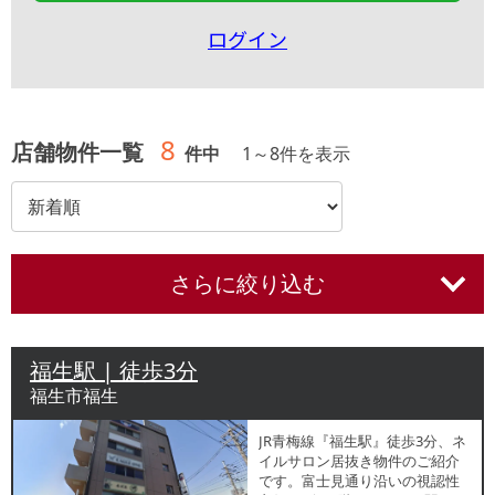
ログイン
8
店舗物件一覧
件中
1
～
8
件を表示
さらに絞り込む
福生駅 | 徒歩3分
福生市福生
JR青梅線『福生駅』徒歩3分、ネ
イルサロン居抜き物件のご紹介
です。富士見通り沿いの視認性