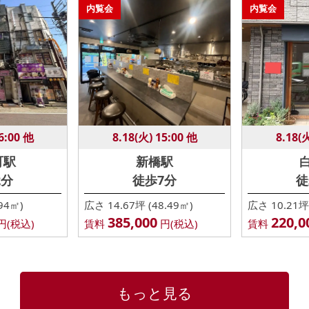
内覧会
内覧会
6:00 他
8.18(火) 15:00 他
8.18(
町駅
新橋駅
2分
徒歩7分
徒
94㎡)
広さ 14.67坪 (48.49㎡)
広さ 10.21坪 
385,000
220,0
円(税込)
賃料
円(税込)
賃料
もっと見る