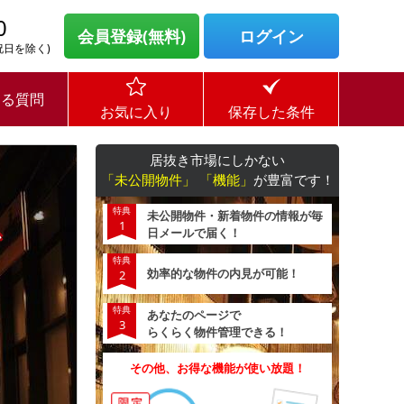
0
会員登録(無料)
ログイン
・祝日を除く)
ある質問
お気に入り
保存した条件
居抜き市場にしかない
「未公開物件」 「機能」
が豊富です！
特典
未公開物件・新着物件の情報が毎
1
日メールで届く！
特典
効率的な物件の内見が可能！
2
特典
あなたのページで
3
らくらく物件管理できる！
その他、お得な機能が使い放題！