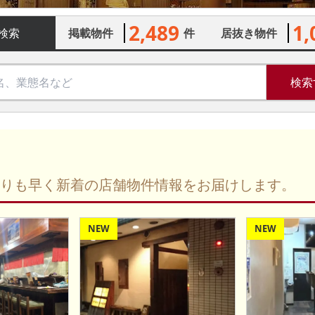
2,489
1,
検索
掲載物件
件
居抜き物件
検索
りも早く新着の店舗物件情報をお届けします。
NEW
NEW