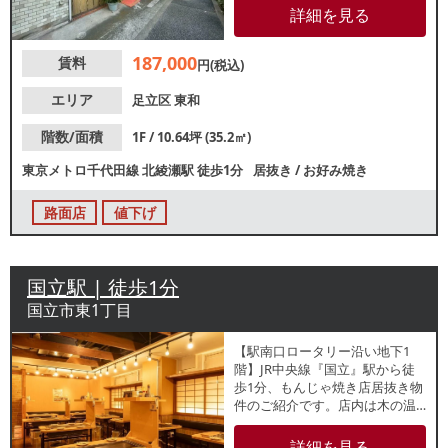
層など幅広く集客が期待できま
詳細を見る
す。約10.6坪の小箱物件で新規
出店をお考えの方にもおすす
187,000
賃料
め！諸条件等、お気軽にお問合
円(税込)
せください。
エリア
足立区
東和
階数/面積
1F / 10.64坪 (35.2㎡)
東京メトロ千代田線
北綾瀬駅
徒歩1分
居抜き
/
お好み焼き
路面店
値下げ
国立駅 | 徒歩1分
国立市東1丁目
【駅南口ロータリー沿い地下1
階】JR中央線『国立』駅から徒
歩1分、もんじゃ焼き店居抜き物
件のご紹介です。店内は木の温
もりがある和風な内装です。店
舗に直接通じる階段あり！ご検
詳細を見る