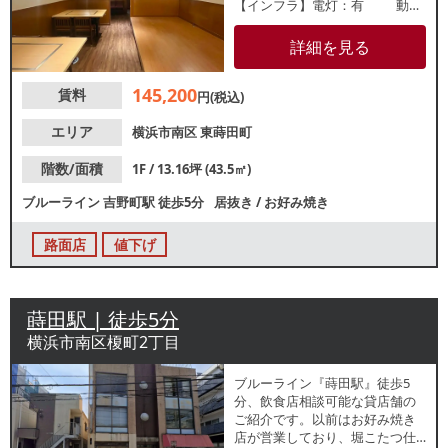
【インフラ】電灯：有 動
力：有 ガス：6号メーター
水道：13mm 【厨房排気】
詳細を見る
有 /台所換気扇 【空調】無 【グ
リスト】無 【席数】テーブル12
145,200
賃料
席 【トイレ】有 /洋式 【閉店
円(税込)
理由】引退 【営業年数】約8
年 【営業時間制限】24時ま
エリア
横浜市南区
東蒔田町
で 【不可業態】カラオケ、
演奏 【引渡状態】居抜き 【間
階数/面積
1F / 13.16坪 (43.5㎡)
口】約3.6ｍ 【天高】約2.5ｍ ※
ブルーライン
吉野町駅
徒歩5分
居抜き
/
お好み焼き
記載の店舗情報は正確性を保証
するものではございません。
路面店
値下げ
蒔田駅 | 徒歩5分
横浜市南区榎町2丁目
ブルーライン『蒔田駅』徒歩5
分、飲食店相談可能な貸店舗の
ご紹介です。以前はお好み焼き
店が営業しており、堀こたつ仕