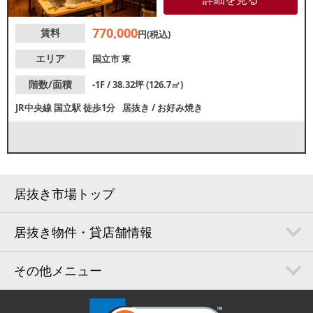
討の方はお気軽にお問合せくだ
さい。
770,000
賃料
円(税込)
エリア
国立市
東
階数/面積
-1F / 38.32坪 (126.7㎡)
JR中央線
国立駅
徒歩1分
居抜き
/
お好み焼き
居抜き市場トップ
居抜き物件・貸店舗情報
その他メニュー