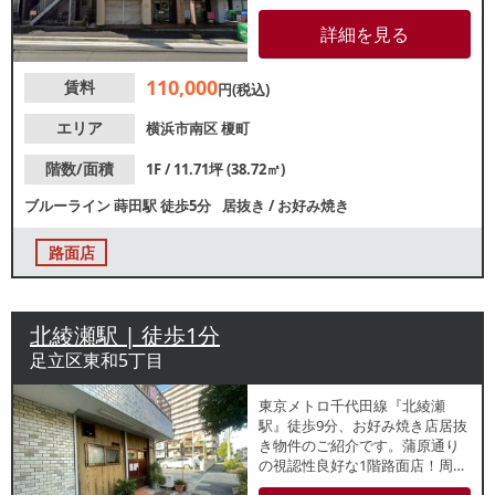
様の現状でのお引き渡しとなり
ます。諸条件等、お気軽にお問
詳細を見る
合せください。
110,000
賃料
円(税込)
エリア
横浜市南区
榎町
階数/面積
1F / 11.71坪 (38.72㎡)
ブルーライン
蒔田駅
徒歩5分
居抜き
/
お好み焼き
路面店
北綾瀬駅 | 徒歩1分
足立区東和5丁目
東京メトロ千代田線『北綾瀬
駅』徒歩9分、お好み焼き店居抜
き物件のご紹介です。蒲原通り
の視認性良好な1階路面店！周辺
は住宅密集地で家族連れや単身