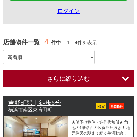
ログイン
4
店舗物件一覧
件中
1
～
4
件を表示
さらに絞り込む
吉野町駅 | 徒歩5分
NEW
注目物件
横浜市南区東蒔田町
★値下げ物件・造作代無償★ 角
地の1階路面の飲食店居抜き！ 地
元住民の駅まで続く生活動線！