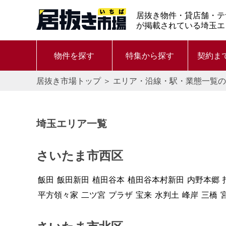
居抜き物件・貸店舗・テ
が掲載されている埼玉エ
物件を探す
特集から探す
契約ま
居抜き市場トップ
＞
エリア・沿線・駅・業態一覧の
埼玉エリア一覧
さいたま市西区
飯田
飯田新田
植田谷本
植田谷本村新田
内野本郷
平方領々家
二ツ宮
プラザ
宝来
水判土
峰岸
三橋