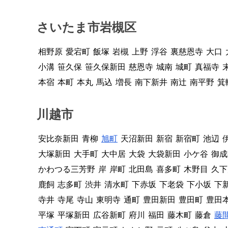
さいたま市岩槻区
相野原
愛宕町
飯塚
岩槻
上野
浮谷
裏慈恩寺
大口
小溝
笹久保
笹久保新田
慈恩寺
城南
城町
真福寺
本宿
本町
本丸
馬込
増長
南下新井
南辻
南平野
箕
川越市
安比奈新田
青柳
旭町
天沼新田
新宿
新宿町
池辺
大塚新田
大手町
大中居
大袋
大袋新田
小ケ谷
御成
かわつる三芳野
岸
岸町
北田島
喜多町
木野目
久下
鹿飼
志多町
渋井
清水町
下赤坂
下老袋
下小坂
下
寺井
寺尾
寺山
東明寺
通町
豊田新田
豊田町
豊田
平塚
平塚新田
広谷新町
府川
福田
藤木町
藤倉
藤