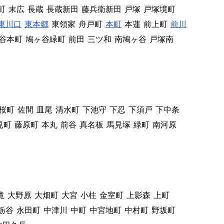
町
末広
長蔵
長蔵新田
藤兵衛新田
戸塚
戸塚境町
東川口
東本郷
東領家
舟戸町
本町
本蓮
前上町
前川
谷本町
鳩ヶ谷緑町
前田
三ツ和
南鳩ヶ谷
戸塚南
桜町
佐間
皿尾
清水町
下池守
下忍
下須戸
下中条
見町
藤原町
本丸
前谷
真名板
馬見塚
緑町
南河原
滝
大野原
大畑町
大宮
小柱
金室町
上影森
上町
栃谷
永田町
中津川
中町
中宮地町
中村町
野坂町