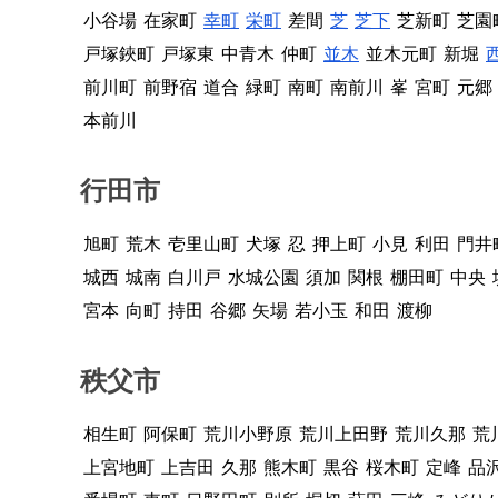
小谷場
在家町
幸町
栄町
差間
芝
芝下
芝新町
芝園
戸塚鋏町
戸塚東
中青木
仲町
並木
並木元町
新堀
前川町
前野宿
道合
緑町
南町
南前川
峯
宮町
元郷
本前川
行田市
旭町
荒木
壱里山町
犬塚
忍
押上町
小見
利田
門井
城西
城南
白川戸
水城公園
須加
関根
棚田町
中央
宮本
向町
持田
谷郷
矢場
若小玉
和田
渡柳
秩父市
相生町
阿保町
荒川小野原
荒川上田野
荒川久那
荒
上宮地町
上吉田
久那
熊木町
黒谷
桜木町
定峰
品