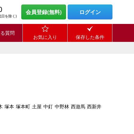
0
会員登録(無料)
ログイン
・祝日を除く)
ある質問
お気に入り
保存した条件
木
塚本
塚本町
土屋
中釘
中野林
西遊馬
西新井