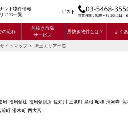
03-5468-355
ナント物件情報
ゲスト
リアの一覧
営業時間：9:30～18:30(土日
居抜き市場
での流れ
居抜き物件とは？
よく
サービス
サイトマップ
＞
埼玉エリア一覧
指扇
指扇領辻
指扇領別所
佐知川
三条町
島根
昭和
清河寺
高
宮前町
湯木町
西大宮