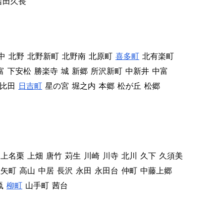
吉田久長
中
北野
北野新町
北野南
北原町
喜多町
北有楽町
富
下安松
勝楽寺
城
新郷
所沢新町
中新井
中富
比田
日吉町
星の宮
堀之内
本郷
松が丘
松郷
上名栗
上畑
唐竹
苅生
川崎
川寺
北川
久下
久須美
征矢町
高山
中居
長沢
永田
永田台
仲町
中藤上郷
颪
柳町
山手町
茜台