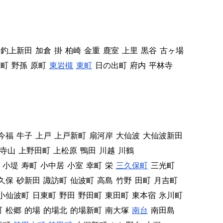
釣上新田
加倉
掛
柏崎
金重
鹿室
上里
黒谷
古ヶ場
西町
野孫
原町
東岩槻
東町
日の出町
府内
平林寺
今福
牛子
上戸
上戸新町
扇河岸
大仙波
大仙波新田
寺山
上野田町
上松原
鴨田
川越
川鶴
小堤
寿町
小中居
小室
幸町
栄
三久保町
三光町
久保
砂新田
諏訪町
仙波町
高島
竹野
田町
月吉町
小仙波町
日東町
野田
野田町
東田町
東本宿
氷川町
町
松郷
的場
的場北
的場新町
南大塚
南台
南田島