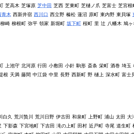
町
芝高木
芝塚原
芝中田
芝西
芝東町
芝樋ノ爪
芝富士
芝宮根
西青木
西新井宿
西川口
西立野
榛松
蓮沼
原町
東内野
東貝塚
柳崎
柳根町
弥平
領家
新堀町
坂下町
桜町
里
辻
八幡木
鳩ヶ
町
上池守
北河原
行田
小敷田
小針
駒形
斎条
栄町
酒巻
埼玉
堤根
天満
藤間
中江袋
中里
長野
西新町
野
樋上
深水町
富士
川白久
荒川贄川
荒川日野
伊古田
和泉町
上野町
浦山
太田
大
沢
下影森
下宮地町
下吉田
滝の上町
田村
近戸町
寺尾
道生町