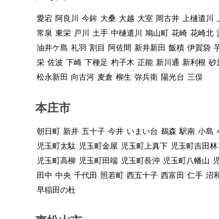
愛宕
阿良川
今鉾
大桑
大越
大室
岡古井
上樋遣川
常泉
東栄
戸川
土手
中樋遣川
鳩山町
花崎
花崎北
油井ケ島
礼羽
割目
阿佐間
新井新田
飯積
伊賀袋
栄
佐波
下崎
下種足
杓子木
正能
新川通
新利根
砂
松永新田
向古河
麦倉
柳生
弥兵衛
陽光台
三俣
本庄市
朝日町
新井
五十子
今井
いまい台
鵜森
駅南
小島
児玉町太駄
児玉町金屋
児玉町上真下
児玉町吉田林
児玉町高柳
児玉町田端
児玉町長沖
児玉町八幡山
田中
中央
千代田
照若町
西五十子
西富田
仁手
沼
早稲田の杜