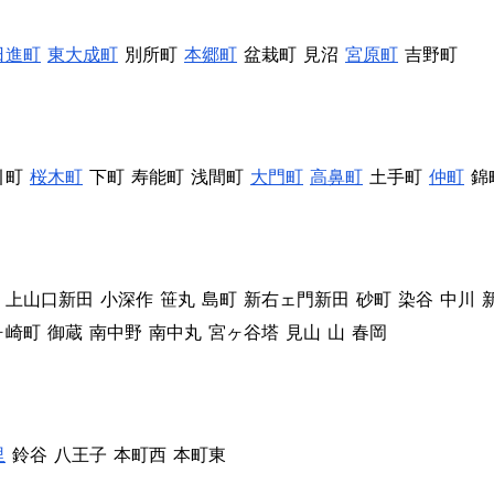
日進町
東大成町
別所町
本郷町
盆栽町
見沼
宮原町
吉野町
引町
桜木町
下町
寿能町
浅間町
大門町
高鼻町
土手町
仲町
錦
上山口新田
小深作
笹丸
島町
新右ェ門新田
砂町
染谷
中川
ヶ崎町
御蔵
南中野
南中丸
宮ヶ谷塔
見山
山
春岡
里
鈴谷
八王子
本町西
本町東