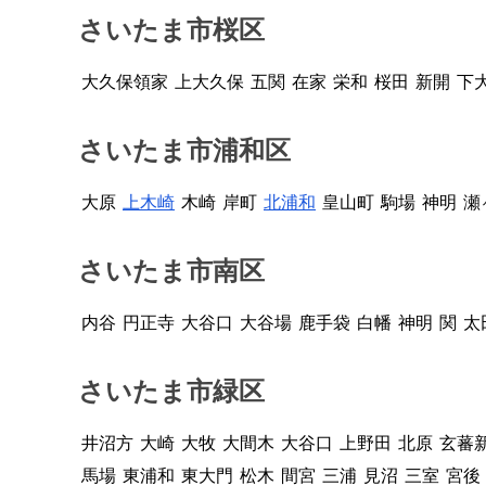
さいたま市桜区
大久保領家
上大久保
五関
在家
栄和
桜田
新開
下
さいたま市浦和区
大原
上木崎
木崎
岸町
北浦和
皇山町
駒場
神明
瀬
さいたま市南区
内谷
円正寺
大谷口
大谷場
鹿手袋
白幡
神明
関
太
さいたま市緑区
井沼方
大崎
大牧
大間木
大谷口
上野田
北原
玄蕃
馬場
東浦和
東大門
松木
間宮
三浦
見沼
三室
宮後