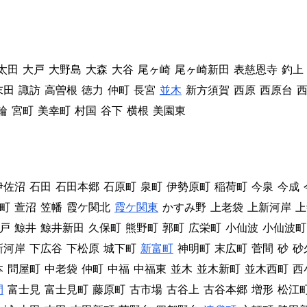
太田
大戸
大野島
大森
大谷
尾ヶ崎
尾ヶ崎新田
表慈恩寺
釣上
末田
諏訪
高曽根
徳力
仲町
長宮
並木
新方須賀
西原
西原台
輪
宮町
美幸町
村国
谷下
横根
美園東
伊佐沼
石田
石田本郷
石原町
泉町
伊勢原町
稲荷町
今泉
今成
町
萱沼
笠幡
霞ケ関北
霞ケ関東
かすみ野
上老袋
上新河岸
上
戸
鯨井
鯨井新田
久保町
熊野町
郭町
広栄町
小仙波
小仙波町
新河岸
下広谷
下松原
城下町
新富町
神明町
末広町
菅間
砂
砂
本
問屋町
中老袋
仲町
中福
中福東
並木
並木新町
並木西町
西
間
富士見
富士見町
藤原町
古市場
古谷上
古谷本郷
増形
松江