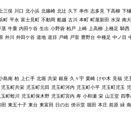
上三俣
川口
北小浜
北篠崎
北辻
久下
串作
志多見
下高柳
下
浜町
平永
富士見町
不動岡
船越
古川
本町
町屋新田
水深
南
芋茎
牛重
内田ケ谷
生出
小野袋
柏戸
上崎
上高柳
上種足
騎西
原
外川
外田ケ谷
道地
道目
戸崎
戸室
豊野台
中種足
中ノ目
小島南
柏
上仁手
北堀
共栄
銀座
久々宇
栗崎
けや木
見福
児
児玉町共栄
児玉町元田
児玉町河内
児玉町小平
児玉町児玉
児玉町蛭川
児玉町保木野
児玉町宮内
寿
小和瀬
栄
山王堂
四季
和田
東五十子
東台
東富田
日の出
傍示堂
堀田
本庄
前原
緑