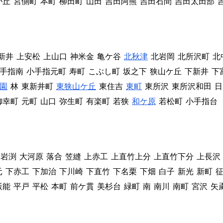
が丘
宮側町
本町
柳田町
山田
吉田阿熊
吉田石間
吉田太田部
新井
上安松
上山口
神米金
亀ケ谷
北秋津
北岩岡
北所沢町
北
手指南
小手指元町
寿町
こぶし町
坂之下
狭山ケ丘
下新井
下
園
林
東新井町
東狭山ケ丘
東住吉
東町
東所沢
東所沢和田
日
御幸町
元町
山口
弥生町
有楽町
若狭
和ケ原
若松町
小手指台
岩渕
大河原
落合
笠縫
上赤工
上直竹上分
上直竹下分
上長沢
元
下赤工
下加治
下川崎
下直竹
下名栗
下畑
白子
新光
新町
飯能
平戸
平松
本町
前ケ貫
美杉台
緑町
南
南川
南町
宮沢
矢