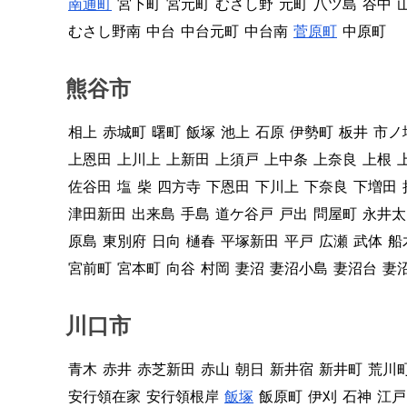
南通町
宮下町
宮元町
むさし野
元町
八ツ島
谷中
むさし野南
中台
中台元町
中台南
菅原町
中原町
熊谷市
相上
赤城町
曙町
飯塚
池上
石原
伊勢町
板井
市ノ
上恩田
上川上
上新田
上須戸
上中条
上奈良
上根
佐谷田
塩
柴
四方寺
下恩田
下川上
下奈良
下増田
津田新田
出来島
手島
道ケ谷戸
戸出
問屋町
永井太
原島
東別府
日向
樋春
平塚新田
平戸
広瀬
武体
船
宮前町
宮本町
向谷
村岡
妻沼
妻沼小島
妻沼台
妻
川口市
青木
赤井
赤芝新田
赤山
朝日
新井宿
新井町
荒川
安行領在家
安行領根岸
飯塚
飯原町
伊刈
石神
江戸