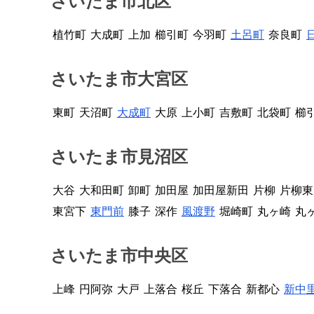
さいたま市北区
植竹町
大成町
上加
櫛引町
今羽町
土呂町
奈良町
さいたま市大宮区
東町
天沼町
大成町
大原
上小町
吉敷町
北袋町
櫛
さいたま市見沼区
大谷
大和田町
卸町
加田屋
加田屋新田
片柳
片柳東
東宮下
東門前
膝子
深作
風渡野
堀崎町
丸ヶ崎
丸
さいたま市中央区
上峰
円阿弥
大戸
上落合
桜丘
下落合
新都心
新中