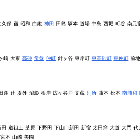
大久保
宿
昭和
白鍬
神田
田島
塚本
道場
中島
西堀
町谷
南元
ヶ崎
大東
高砂
常盤
仲町
針ヶ谷
東岸町
東高砂町
東仲町
前
田窪
辻
堤外
沼影
根岸
広ヶ谷戸
文蔵
別所
曲本
松本
南浦和
新田
道祖土
芝原
下野田
下山口新田
新宿
太田窪
大道
大門
代
宮本
山崎
美園