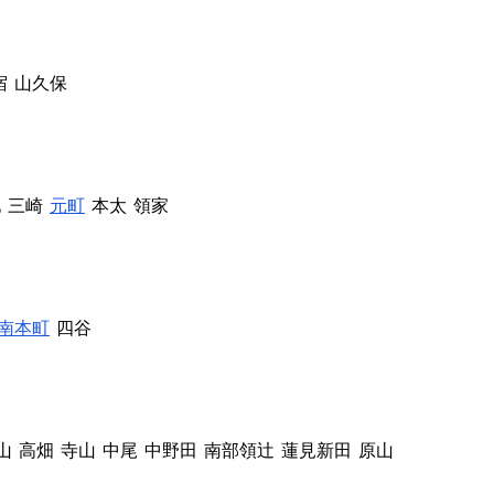
宿
山久保
地
三崎
元町
本太
領家
南本町
四谷
山
高畑
寺山
中尾
中野田
南部領辻
蓮見新田
原山