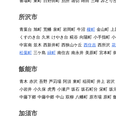
番場町
東町
日野田町
別所
堀切
蒔田
三峰
みどり
所沢市
青葉台
旭町
荒幡
泉町
岩岡町
牛沼
榎町
金山町
上
くすのき台
久米
けやき台
糀谷
向陽町
小手指町
小
中富南
並木
西新井町
西狭山ケ丘
西住吉
西所沢
花
松葉町
三ケ島
緑町
南住吉
南永井
美原町
宮本町
飯能市
青木
赤沢
吾野
芦苅場
阿須
東町
稲荷町
井上
岩沢
小岩井
小久保
虎秀
小瀬戸
坂石
坂石町分
栄町
坂
中藤下郷
中藤中郷
中山
双柳
八幡町
原市場
原町
加須市