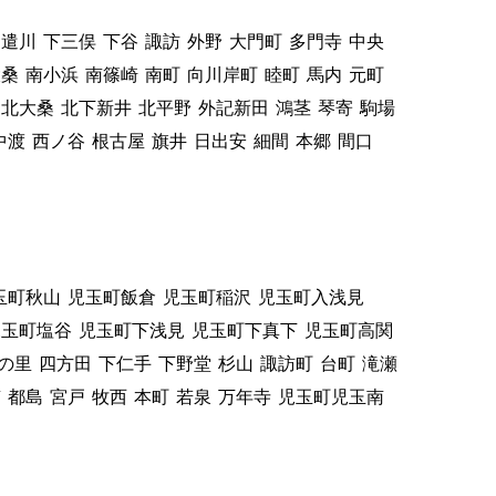
樋遣川
下三俣
下谷
諏訪
外野
大門町
多門寺
中央
大桑
南小浜
南篠崎
南町
向川岸町
睦町
馬内
元町
北大桑
北下新井
北平野
外記新田
鴻茎
琴寄
駒場
中渡
西ノ谷
根古屋
旗井
日出安
細間
本郷
間口
玉町秋山
児玉町飯倉
児玉町稲沢
児玉町入浅見
児玉町塩谷
児玉町下浅見
児玉町下真下
児玉町高関
の里
四方田
下仁手
下野堂
杉山
諏訪町
台町
滝瀬
南
都島
宮戸
牧西
本町
若泉
万年寺
児玉町児玉南