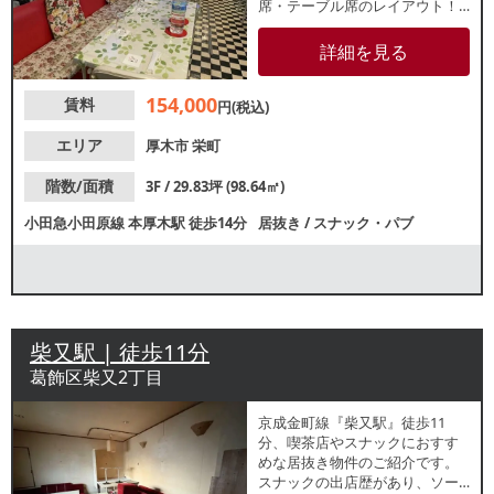
席・テーブル席のレイアウト！
バス通りに面したビル3階店舗で
す。諸条件等、お気軽にお問合
詳細を見る
せください。
154,000
賃料
円(税込)
エリア
厚木市
栄町
階数/面積
3F / 29.83坪 (98.64㎡)
小田急小田原線
本厚木駅
徒歩14分
居抜き
/
スナック・パブ
柴又駅 | 徒歩11分
葛飾区柴又2丁目
京成金町線『柴又駅』徒歩11
分、喫茶店やスナックにおすす
めな居抜き物件のご紹介です。
スナックの出店歴があり、ソー