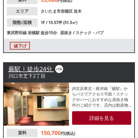
円(税込)
エリア
さいたま市岩槻区
並木
階数/面積
1F / 15.57坪 (51.5㎡)
東武野田線
岩槻駅
徒歩15分
居抜き
/
スナック・パブ
値下げ
蕨駅 | 徒歩24分
バス
川口市芝下2丁目
JR京浜東北・根岸線『蕨駅』か
らバスでアクセス可能！スナッ
クやバーにおすすめな居抜き物
件のご紹介です。店内は動産物
撤去済みのですが、カウンター
が残っております。周辺で飲食
詳細を見る
チェーン店も営業している南浦
和前川通り沿いの路面店で、地
150,700
賃料
域住民を中心とした集客が期待
円(税込)