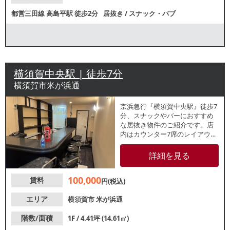
都営三田線
高島平駅
徒歩2分
居抜き
/
スナック・パブ
横須賀中央駅 | 徒歩7分
横須賀市米が浜通
京浜急行『横須賀中央駅』徒歩7
分、スナックやバーにおすすめ
な居抜き物件のご紹介です。店
内はカウンター7席のレイアウ
ト。約4.41坪の小箱物件で、新
規出店・個人開業をお考えの方
詳細を見る
にもおすすめです。周辺でも居
酒屋やバーなどの飲食店が営業
100,000
賃料
しており、夜間帯まで集客が期
円(税込)
待できる立地です。諸条件等、
お気軽にお問合せください。
エリア
横須賀市
米が浜通
階数/面積
1F / 4.41坪 (14.61㎡)