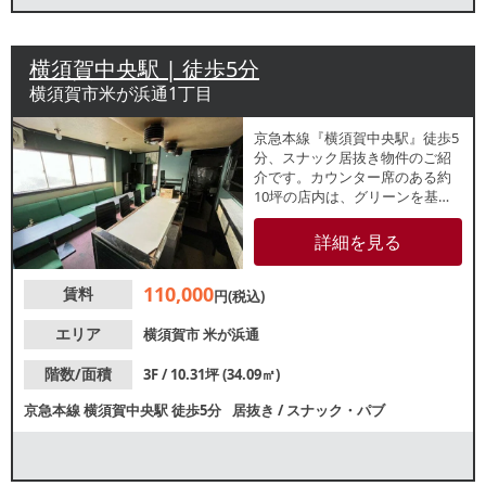
横須賀中央駅 | 徒歩5分
横須賀市米が浜通1丁目
京急本線『横須賀中央駅』徒歩5
分、スナック居抜き物件のご紹
介です。カウンター席のある約
10坪の店内は、グリーンを基調
とした落ち着いた内装です。バ
ーなど類似業態ご希望の方にお
詳細を見る
すすめ！諸条件等、お気軽にお
問合せください。
110,000
賃料
円(税込)
エリア
横須賀市
米が浜通
階数/面積
3F / 10.31坪 (34.09㎡)
京急本線
横須賀中央駅
徒歩5分
居抜き
/
スナック・パブ