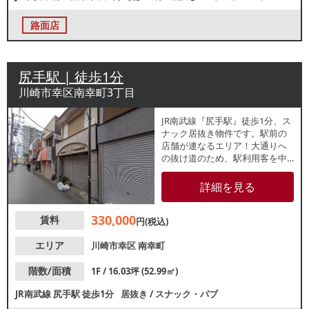
路面店
尻手駅 | 徒歩1分
川崎市幸区南幸町3丁目
JR南武線『尻手駅』徒歩1分、ス
ナック居抜き物件です。駅前の
店舗が連なるエリア！大通りへ
の抜け道のため、駅利用客を中
心に人通りの多いエリアです。
諸条件等、お気軽にお問い合わ
詳細を見る
せください
330,000
賃料
円(税込)
エリア
川崎市幸区
南幸町
階数/面積
1F / 16.03坪 (52.99㎡)
JR南武線
尻手駅
徒歩1分
居抜き
/
スナック・パブ