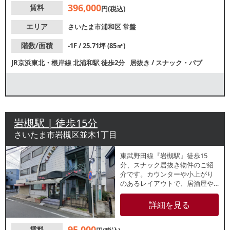
396,000
賃料
円(税込)
エリア
さいたま市浦和区
常盤
階数/面積
-1F / 25.71坪 (85㎡)
JR京浜東北・根岸線
北浦和駅
徒歩2分
居抜き
/
スナック・パブ
岩槻駅 | 徒歩15分
さいたま市岩槻区並木1丁目
東武野田線『岩槻駅』徒歩15
分、スナック居抜き物件のご紹
介です。カウンターや小上がり
のあるレイアウトで、居酒屋や
小料理屋にもおすすめ！造作代
無償のため、類似業態ご希望の
詳細を見る
方はスピーディーな開業が可能
です。諸条件等、お気軽にお問
95,000
賃料
い合わせください。