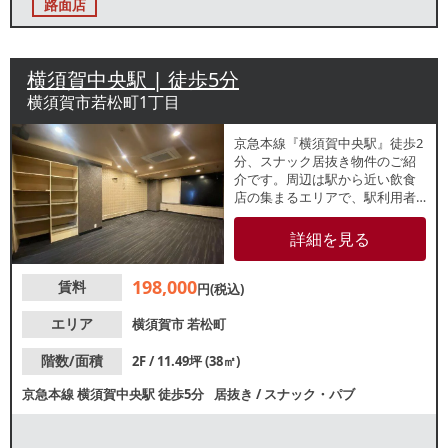
路面店
横須賀中央駅 | 徒歩5分
横須賀市若松町1丁目
京急本線『横須賀中央駅』徒歩2
分、スナック居抜き物件のご紹
介です。周辺は駅から近い飲食
店の集まるエリアで、駅利用者
と近隣住民の飲み需要が期待で
きます。同ビル内他フロアでも
詳細を見る
バーやスナックが盛業中です。
コンパクトな物件ですので、新
198,000
賃料
規・個人開業にもおすすめ！諸
円(税込)
条件等、お気軽にお問合せくだ
さい。
エリア
横須賀市
若松町
階数/面積
2F / 11.49坪 (38㎡)
京急本線
横須賀中央駅
徒歩5分
居抜き
/
スナック・パブ