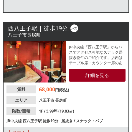
西八王子駅 | 徒歩19分
バス
八王子市長房町
JR中央線『西八王子駅』からバ
スでアクセス可能なスナック居
抜き物件のご紹介です。店内は
テーブル席・カウンター席のあ
るレトロな雰囲気の内装です。
造作代無償のため初期費用を抑
詳細を見る
えた開業が可能！新規出店をお
考えの方にもおすすめな小箱物
68,000
賃料
件です。諸条件等、お気軽にお
円(税込)
問合せください。
エリア
八王子市
長房町
階数/面積
1F / 5.99坪 (19.83㎡)
JR中央線
西八王子駅
徒歩19分
居抜き
/
スナック・パブ