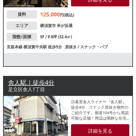
のお客様はスピーディーな開業
が可能！ご検討の方はお気軽に
125,000
賃料
レスタンダードまでお問合せく
円(税込)
ださい。
エリア
横須賀市
米が浜通
階数/面積
5F / 9.8坪 (32.4㎡)
京急本線
横須賀中央駅
徒歩5分
居抜き
/
スナック・パブ
舎人駅 | 徒歩4分
足立区舎人1丁目
日暮里舎人ライナー『舎人駅』
徒歩4分、スナック居抜き物件の
ご紹介です。都道104号から視認
可能な店舗！周辺は閑静な住宅
街が広がっており、地域密着型
店舗をお探しの方におすすめで
詳細を見る
す。諸条件等、お気軽にお問合