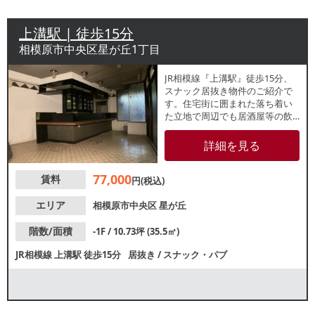
上溝駅 | 徒歩15分
相模原市中央区星が丘1丁目
JR相模線『上溝駅』徒歩15分、
スナック居抜き物件のご紹介で
す。住宅街に囲まれた落ち着い
た立地で周辺でも居酒屋等の飲
食店が営業しています。店内はL
字カウンターのある約10.73坪の
詳細を見る
小箱物件で、バーや喫茶店にも
おすすめです。業種等、お気軽
77,000
賃料
にお問い合わせ
円(税込)
エリア
相模原市中央区
星が丘
階数/面積
-1F / 10.73坪 (35.5㎡)
JR相模線
上溝駅
徒歩15分
居抜き
/
スナック・パブ