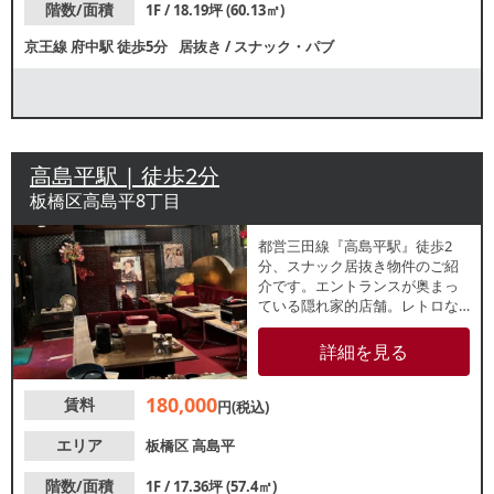
階数/面積
1F / 18.19坪 (60.13㎡)
京王線
府中駅
徒歩5分
居抜き
/
スナック・パブ
高島平駅 | 徒歩2分
板橋区高島平8丁目
都営三田線『高島平駅』徒歩2
分、スナック居抜き物件のご紹
介です。エントランスが奥まっ
ている隠れ家的店舗。レトロな
ソファ席があり、喫茶店等にも
おすすめです。高島平商店会に
詳細を見る
位置しており、地元住民を中心
とした集客が見込めます。諸条
180,000
賃料
件等、お気軽にお問合せくださ
円(税込)
い。
エリア
板橋区
高島平
階数/面積
1F / 17.36坪 (57.4㎡)