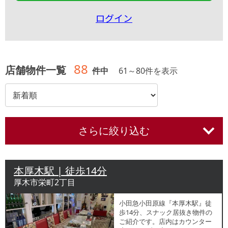
ログイン
88
店舗物件一覧
件中
61
～
80
件を表示
さらに絞り込む
本厚木駅 | 徒歩14分
厚木市栄町2丁目
小田急小田原線『本厚木駅』徒
歩14分、スナック居抜き物件の
ご紹介です。店内はカウンター