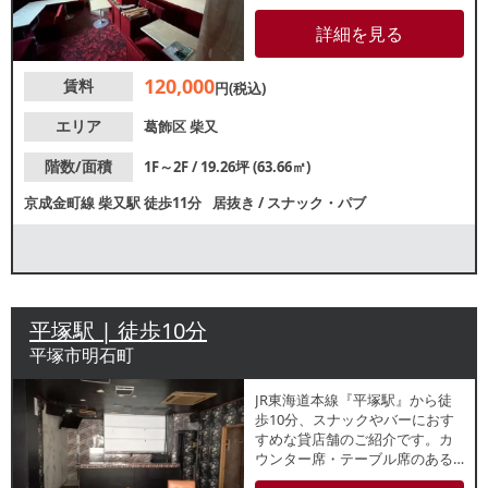
ファーやカウンター等の残置物
あり！直近ではデリバリー拠点
詳細を見る
として使用されており、テイク
アウト業態にもおすすめです。1
120,000
賃料
階店舗仕様、2階住居仕様となっ
円(税込)
ております。周辺は住宅街のた
め、地域密着型店舗をお探しの
エリア
葛飾区
柴又
方におすすめです。
階数/面積
1F～2F / 19.26坪 (63.66㎡)
京成金町線
柴又駅
徒歩11分
居抜き
/
スナック・パブ
平塚駅 | 徒歩10分
平塚市明石町
JR東海道本線『平塚駅』から徒
歩10分、スナックやバーにおす
すめな貸店舗のご紹介です。カ
ウンター席・テーブル席のある
約12坪のコンパクトな物件で、