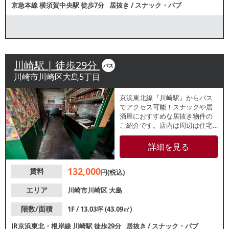
京急本線
横須賀中央駅
徒歩7分
居抜き
/
スナック・パブ
川崎駅 | 徒歩29分
バス
川崎市川崎区大島5丁目
京浜東北線『川崎駅』からバス
でアクセス可能！スナックや居
酒屋におすすめな居抜き物件の
ご紹介です。店内は周辺は住宅
街の中にも飲食店が点在するエ
リアで、地域に根差した店舗を
詳細を見る
お考えの方におすすめ！重飲食
のご相談も可能ですので、各業
132,000
賃料
種お気軽にお問い合わせくださ
円(税込)
い。
エリア
川崎市川崎区
大島
階数/面積
1F / 13.03坪 (43.09㎡)
JR京浜東北・根岸線
川崎駅
徒歩29分
居抜き
/
スナック・パブ