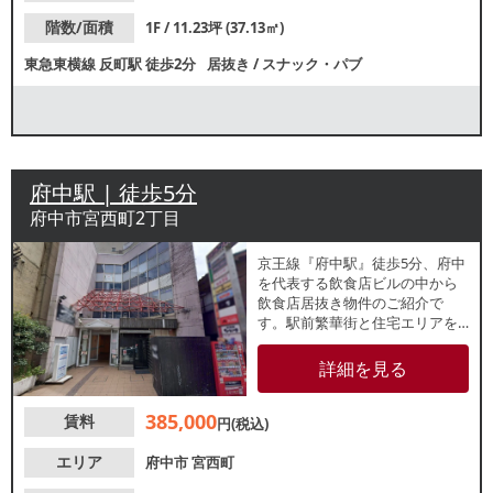
階数/面積
1F / 11.23坪 (37.13㎡)
東急東横線
反町駅
徒歩2分
居抜き
/
スナック・パブ
府中駅 | 徒歩5分
府中市宮西町2丁目
京王線『府中駅』徒歩5分、府中
を代表する飲食店ビルの中から
飲食店居抜き物件のご紹介で
す。駅前繁華街と住宅エリアを
繋ぐ番場北裏通りに位置してい
ます。他区画でもパブや焼肉
詳細を見る
店、居酒屋が営業中！諸条件
等、お気軽にお問合せくださ
385,000
賃料
い。
円(税込)
エリア
府中市
宮西町