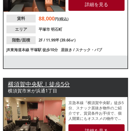
個人・新規開業をお考えの方に
詳細を見る
おすすめの物件です。諸条件
等、お気軽にお問合せくださ
88,000
賃料
い。
円(税込)
エリア
平塚市
明石町
階数/面積
2F / 11.99坪 (39.66㎡)
JR東海道本線
平塚駅
徒歩10分
居抜き
/
スナック・パブ
横須賀中央駅 | 徒歩5分
横須賀市米が浜通1丁目
京急本線『横須賀中央駅』徒歩5
分、スナック居抜き物件のご紹
介です。賃貸条件お手頃で、個
人開業にもオススメの物件で
す。引渡可能時期は2026年4月下
旬を予定しています。類似業態
詳細を見る