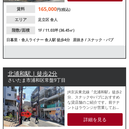
せください。
165,000
賃料
円(税込)
エリア
足立区
舎人
階数/面積
1F / 11.03坪 (36.45㎡)
日暮里・舎人ライナー
舎人駅
徒歩4分
居抜き
/
スナック・パブ
北浦和駅 | 徒歩2分
さいたま市浦和区常盤9丁目
JR京浜東北線『北浦和駅』徒歩2
分、スナックやパブにおすすめ
な貸店舗のご紹介です。前テナ
ントはラウンジが営業してお
り、そのまま内装をご利用いた
だけます。
詳細を見る