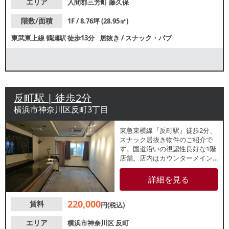
エリア
入間郡三芳町
藤久保
階数/面積
1F / 8.76坪 (28.95㎡)
東武東上線
鶴瀬駅
徒歩13分
居抜き
/
スナック・パブ
反町駅 | 徒歩2分
横浜市神奈川区反町3丁目
東急東横線『反町駅』徒歩2分、
スナック居抜き物件のご紹介で
す。国道沿いの視認性良好な1階
店舗。店内はカウンターメイン
で落ち着いた雰囲気の空間。約
11坪の小規模店舗のため、新規
詳細を見る
出店や個人開業をお考えの方に
もおすすめです。地域住民を中
220,000
賃料
心とした集客が期待できます。
円(税込)
エリア
横浜市神奈川区
反町