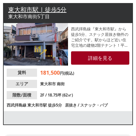
東大和市駅 | 徒歩5分
東大和市南街5丁目
西武拝島線『東大和市駅』から
徒歩5分、スナック居抜き物件の
ご紹介です。駅からほど近い住
宅立地の建物2階テナント！平
日・休日問わず近隣住民の集客
が期待できます。地域密着型店
詳細を見る
舗をご検討の方におすすめの物
件です！
181,500
賃料
円(税込)
エリア
東大和市
南街
階数/面積
2F / 18.75坪 (62㎡)
西武拝島線
東大和市駅
徒歩5分
居抜き
/
スナック・パブ