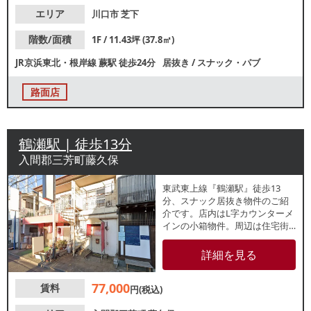
できます。
エリア
川口市
芝下
階数/面積
1F / 11.43坪 (37.8㎡)
JR京浜東北・根岸線
蕨駅
徒歩24分
居抜き
/
スナック・パブ
路面店
鶴瀬駅 | 徒歩13分
入間郡三芳町藤久保
東武東上線『鶴瀬駅』徒歩13
分、スナック居抜き物件のご紹
介です。店内はL字カウンターメ
インの小箱物件。周辺は住宅街
が広がっており、地域住民のリ
ピーター獲得が期待できます。
詳細を見る
諸条件等、お気軽にお問合せく
ださい。
77,000
賃料
円(税込)