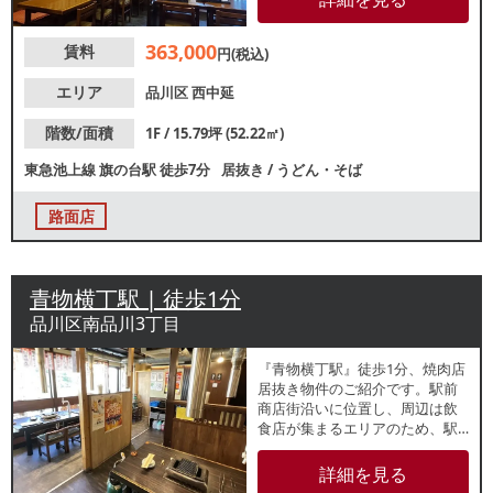
込めます。諸条件等、お気軽に
お問合せください。
363,000
賃料
円(税込)
エリア
品川区
西中延
階数/面積
1F / 15.79坪 (52.22㎡)
東急池上線
旗の台駅
徒歩7分
居抜き
/
うどん・そば
路面店
青物横丁駅 | 徒歩1分
品川区南品川3丁目
『青物横丁駅』徒歩1分、焼肉店
居抜き物件のご紹介です。駅前
商店街沿いに位置し、周辺は飲
食店が集まるエリアのため、駅
利用者や近隣住民によるラン
チ・ディナー利用に加え、仕事
詳細を見る
帰りの会食やグループ利用など