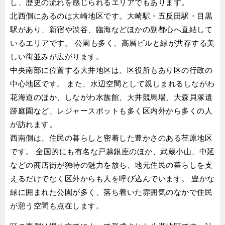
し、歴史の流れを感じられるエリアでもあります。
北西側にあるのは大崎地区です。大崎駅・五反田駅・目黒
駅があり、新宿や渋谷、臨海などほかの副都心へ直結して
いるエリアです。 公園も多く、高層ビルと緑が共存する美
しい街並みが広がります。
中央南部に位置する大井地区は、区役所もあり区の行政の
中心地区です。 また、水辺空間として親しまれるしながわ
花海道のほか、しながわ水族館、大井競馬場、大森貝塚遺
跡庭園など、レジャースポットも多く区内外から多くの人
が訪れます。
西南側は、住民の暮らしと密着した豊かさのある荏原地区
です。 全国的にも有名な戸越銀座のほか、武蔵小山、中延
などの商店街が独特の魅力を放ち、地元住民の暮らしを支
えるだけでなく区外からも人を呼び込んでいます。 豊かな
緑に囲まれた公園が多く、落ち着いた雰囲気のなかで住民
が憩う空間も点在します。