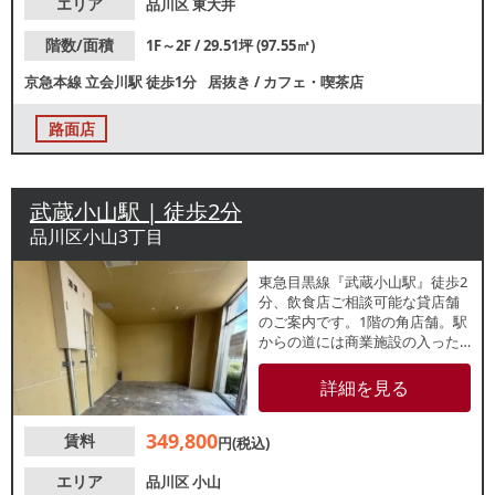
エリア
品川区
東大井
階数/面積
1F～2F / 29.51坪 (97.55㎡)
京急本線
立会川駅
徒歩1分
居抜き
/
カフェ・喫茶店
路面店
武蔵小山駅 | 徒歩2分
品川区小山3丁目
東急目黒線『武蔵小山駅』徒歩2
分、飲食店ご相談可能な貸店舗
のご案内です。1階の角店舗。駅
からの道には商業施設の入った
ビルとタワマンが2棟並んで立
ち、すっきりとした街並みで
詳細を見る
す。物販・美容関係・軽飲食な
どおすすめです。業種等お気軽
349,800
賃料
にご相談ください。
円(税込)
エリア
品川区
小山