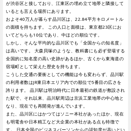
が渋谷区と接しており、江東区の埋め立て地帯と隣接して
いるとも言える場所にあります。
およそ40万人が暮らす品川区は、22.84平方キロメートル
の面積を持ちます。 この人口と面積は、東京都23区にお
いてどちらも10位であり、中ほどの順位です。
しかし、そんな平均的な品川区でも「全国からの知名度」
は高いです。 大森貝塚のような、教科書にも必ず登場する
全国的に知名度の高い史跡があるほか、古くから東海道の
宿場町として栄えた歴史を持ちます。
こうした交通の要衝としての機能は今も変わらず、品川駅
の利用者数はJR東日本エリア内での順位で5番目の広さを
誇ります。 品川駅は明治時代に日本最初の鉄道が敷設され
た駅で、それ以来、品川駅周辺は京浜工業地帯の中心地と
なり、現在でも再開発が進んでいます。
また、品川区にはかつてはソニー本社があったほか、現在
も明電舎や日本精工など大企業の本社がある点も特徴で
す。 日本全国のビジネスパーソンからの認知度が高いとい