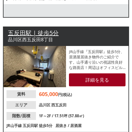
五反田駅 | 徒歩5分
品川区西五反田8丁目
JR山手線『五反田駅』徒歩5分、
居酒屋居抜き物件のご紹介で
す。山手通り沿いの視認性良好
な路面店！周辺はオフィスビル
が多く、ビジネスパーソンのラ
ンチ・ディナー需要が期待でき
詳細を見る
るエリアです。諸条件等、お気
軽にお問合せください。
605,000
賃料
円(税込)
エリア
品川区
西五反田
階数/面積
1F～2F / 17.51坪 (57.88㎡)
JR山手線
五反田駅
徒歩5分
居抜き
/
居酒屋