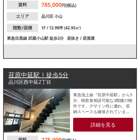
785,000
賃料
円(税込)
エリア
品川区
小山
階数/面積
1F / 12.99坪 (42.93㎡)
東急目黒線
武蔵小山駅
徒歩2分
居抜き
/
居酒屋
荏原中延駅 | 徒歩5分
品川区西中延2丁目
東急池上線『荏原中延駅』から5
分、軽飲食相談可能な3階建の物
件です。デザイン性に優れ、収
納スペースも確保されていま
す。住居としての利用も可能と
なっています。業種等お気軽に
詳細を見る
お問合せください。
275,000
賃料