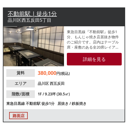
不動前駅 | 徒歩1分
品川区西五反田5丁目
東急目黒線『不動前駅』徒歩1
分、もんじゃ焼き店居抜き物件
のご紹介です。店内はテーブル
席・座敷のある全20席レイアウ
ト！駅前の飲食店が集まるエリ
アに位置する路面店で、昼夜問
詳細を見る
わず集客が期待できます。諸条
件等、お気軽にお問合せくださ
380,000
賃料
い。
円(税込)
エリア
品川区
西五反田
階数/面積
1F / 9.23坪 (30.5㎡)
東急目黒線
不動前駅
徒歩1分
居抜き
/
鉄板焼き
路面店