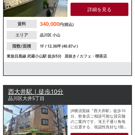
ュラルで落ち着きのあるおしゃ
れな内装です。視認性に優れた1
詳細を見る
階路面店で地域住民の生活動線
上に位置しており、飲食店も点
340,000
賃料
在するエリアです。業種等、お
円(税込)
気軽にお問合せください。
エリア
品川区
小山
階数/面積
1F / 12.36坪 (40.87㎡)
東急目黒線
武蔵小山駅
徒歩5分
居抜き
/
カフェ・喫茶店
西大井駅 | 徒歩10分
品川区大井5丁目
JR横須賀線『西大井駅』徒歩10
分、飲食店ご相談可能な貸店舗
のご案内です。滝王子通り角地
に位置する、視認性良好な1階路
面店。周辺は住宅街が広がって