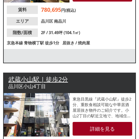
幅広い飲食需要が期待できま
780,695
賃料
す。店内にはテーブル57席を備
円(税込)
えており、複数名での利用や宴
会にも対応しやすいレイアウ
エリア
品川区
南品川
ト。類似業態はもちろん、テー
ブル席を活かした居酒屋や中華
階数/面積
2F / 31.49坪 (104.1㎡)
料理店などをご検討の方にもお
京急本線
青物横丁駅
徒歩1分
居抜き
/
焼肉屋
すすめの物件です。
武蔵小山駅 | 徒歩2分
品川区小山4丁目
東急目黒線『武蔵小山駅』徒歩2
分、重飲食相談可能な中華居酒
屋居抜き物件のご紹介です。小
山2丁目の駅近立地で、地域住民
や駅利用者の利用が期待できる
環境。諸条件等、お気軽にお問
詳細を見る
合せください。