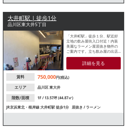
大井町駅 | 徒歩1分
品川区東大井5丁目
「大井町駅」徒歩１分、駅近好
立地の飲み屋街入口付近！内装
美麗なラーメン屋居抜き物件の
ご案内です。立ち飲み屋の出店
歴あり、各種重飲食ご相談可能
です。ビル屋上看板使用もご相
詳細を見る
談可能です。諸条件等、お気軽
にお問合せください。
750,000
賃料
円(税込)
エリア
品川区
東大井
階数/面積
1F / 13.57坪 (44.87㎡)
JR京浜東北・根岸線
大井町駅
徒歩1分
居抜き
/
ラーメン