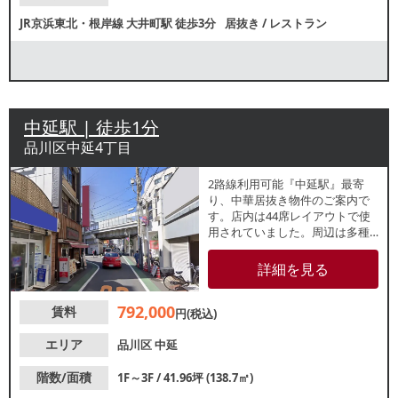
JR京浜東北・根岸線
大井町駅
徒歩3分
居抜き
/
レストラン
中延駅 | 徒歩1分
品川区中延4丁目
2路線利用可能『中延駅』最寄
り、中華居抜き物件のご案内で
す。店内は44席レイアウトで使
用されていました。周辺は多種
多様な飲食店が軒を連ねる駅近
好立地！諸条件等、お気軽にお
詳細を見る
問合せください。
792,000
賃料
円(税込)
エリア
品川区
中延
階数/面積
1F～3F / 41.96坪 (138.7㎡)