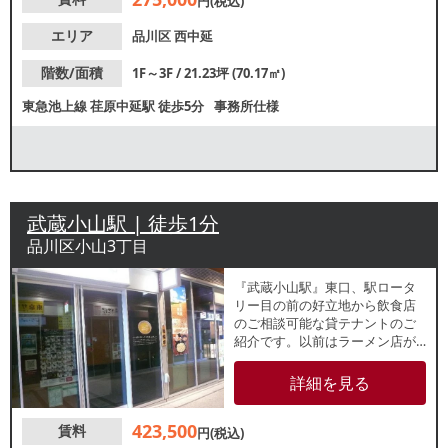
円(税込)
エリア
品川区
西中延
階数/面積
1F～3F / 21.23坪 (70.17㎡)
東急池上線
荏原中延駅
徒歩5分
事務所仕様
武蔵小山駅 | 徒歩1分
品川区小山3丁目
『武蔵小山駅』東口、駅ロータ
リー目の前の好立地から飲食店
のご相談可能な貸テナントのご
紹介です。以前はラーメン店が
出店歴しており、居酒屋等重飲
食のご相談も可能です。大型シ
詳細を見る
ョッピングモールの一角で、他
区画でも様々な飲食店が多数盛
423,500
賃料
業中！駅利用者はじめとした集
円(税込)