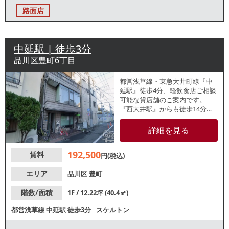
路面店
中延駅 | 徒歩3分
品川区豊町6丁目
都営浅草線・東急大井町線『中
延駅』徒歩4分、軽飲食店ご相談
可能な貸店舗のご案内です。
『西大井駅』からも徒歩14分。
「大原通り」沿いの1階路面店。
前テナントは整骨院。飲食条件
詳細を見る
は軽飲食ご相談となりますが、
その他条件等お気軽にお問合せ
192,500
賃料
ください。
円(税込)
エリア
品川区
豊町
階数/面積
1F / 12.22坪 (40.4㎡)
都営浅草線
中延駅
徒歩3分
スケルトン