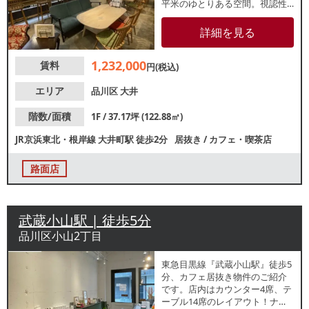
平米のゆとりある空間。視認性
良好な1階路面店で、周辺でも大
手チェーン店をはじめとした飲
詳細を見る
食店が盛業中です。業種等お気
軽にお問合せください
1,232,000
賃料
円(税込)
エリア
品川区
大井
階数/面積
1F / 37.17坪 (122.88㎡)
JR京浜東北・根岸線
大井町駅
徒歩2分
居抜き
/
カフェ・喫茶店
路面店
武蔵小山駅 | 徒歩5分
品川区小山2丁目
東急目黒線『武蔵小山駅』徒歩5
分、カフェ居抜き物件のご紹介
です。店内はカウンター4席、テ
ーブル14席のレイアウト！ナチ