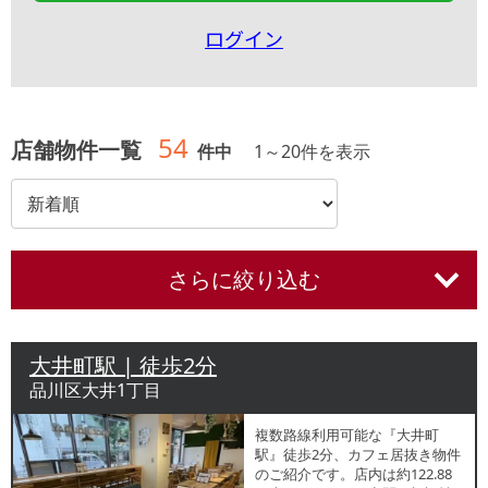
ログイン
54
店舗物件一覧
件中
1
～
20
件を表示
さらに絞り込む
大井町駅 | 徒歩2分
品川区大井1丁目
複数路線利用可能な『大井町
駅』徒歩2分、カフェ居抜き物件
のご紹介です。店内は約122.88