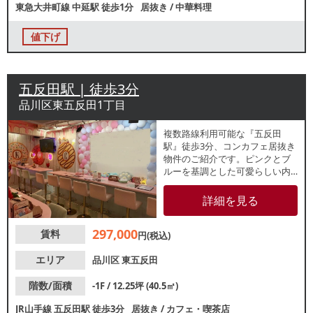
東急大井町線
中延駅
徒歩1分
居抜き
/
中華料理
値下げ
五反田駅 | 徒歩3分
品川区東五反田1丁目
複数路線利用可能な『五反田
駅』徒歩3分、コンカフェ居抜き
物件のご紹介です。ピンクとブ
ルーを基調とした可愛らしい内
装の店内は、約12坪とコンパク
トな広さ！カウンター席のみの
詳細を見る
レイアウトで類似業態ご希望の
方におすすめです。地下1階です
297,000
賃料
が、直通階段があり導入しやす
円(税込)
くなっております。周辺はバー
や居酒屋等の飲食店が営業して
エリア
品川区
東五反田
おり、ビジネスホテルも多く、
夜間帯まで集客が見込める立地
階数/面積
-1F / 12.25坪 (40.5㎡)
です。
JR山手線
五反田駅
徒歩3分
居抜き
/
カフェ・喫茶店