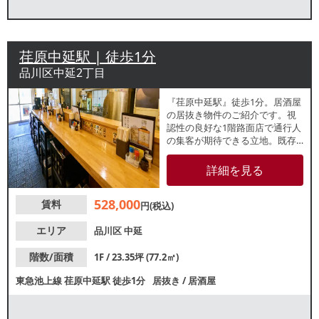
荏原中延駅 | 徒歩1分
品川区中延2丁目
『荏原中延駅』徒歩1分。居酒屋
の居抜き物件のご紹介です。視
認性の良好な1階路面店で通行人
の集客が期待できる立地。既存
内装や設備を活かし初期費用を
抑えた出店が可能です。諸条件
詳細を見る
等、お気軽にお問合せくださ
い。
528,000
賃料
円(税込)
エリア
品川区
中延
階数/面積
1F / 23.35坪 (77.2㎡)
東急池上線
荏原中延駅
徒歩1分
居抜き
/
居酒屋