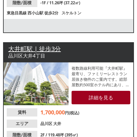
階数/面積
-1F / 11.26坪 (37.22㎡)
東急目黒線
西小山駅
徒歩2分
スケルトン
大井町駅 | 徒歩3分
品川区大井4丁目
複数路線利用可能『大井町駅』
最寄り、ファミリーレストラン
居抜き物件のご案内です。総部
屋数約500室ホテル内にあり、朝
食提供が必須。宿泊客の日常的
な集客が期待できます。諸条件
詳細を見る
等、お気軽にお問合せくださ
い。
1,700,000
賃料
円(税込)
エリア
品川区
大井
階数/面積
2F / 119.48坪 (395㎡)