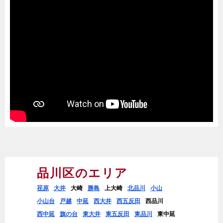
品川区のエリア
荏原
大井
大崎
勝島
上大崎
北品川
小山
小山台
戸越
中延
西大井
西五反田
西品川
西中延
旗の台
東大井
東五反田
東品川
東中延