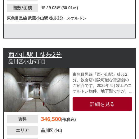
階数/面積
1F / 9.08坪 (30.01㎡)
東急目黒線
武蔵小山駅
徒歩2分
スケルトン
西小山駅 | 徒歩2分
品川区小山5丁目
東急目黒線『西小山駅』徒歩2
分、飲食店相談可能な貸店舗の
ご紹介です。2025年4月竣工のス
ケルトン物件。地下階ですが、
通り沿いに専用階段がございま
す。新規出店にもおすすめな小
詳細を見る
箱物件！諸条件等、お気軽にお
問合せください。
346,500
賃料
円(税込)
エリア
品川区
小山