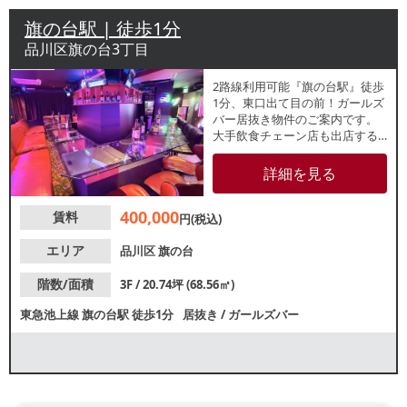
旗の台駅 | 徒歩1分
品川区旗の台3丁目
2路線利用可能『旗の台駅』徒歩
1分、東口出て目の前！ガールズ
バー居抜き物件のご案内です。
大手飲食チェーン店も出店する
開業狙い目、駅近好立地です。
類似業態のご相談可能ですの
詳細を見る
で、お気軽にお問合せくださ
い。
400,000
賃料
円(税込)
エリア
品川区
旗の台
階数/面積
3F / 20.74坪 (68.56㎡)
東急池上線
旗の台駅
徒歩1分
居抜き
/
ガールズバー