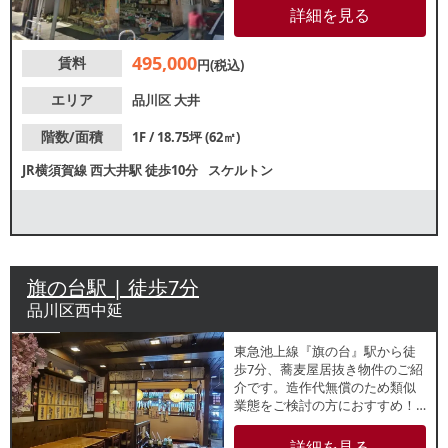
いるため、リピーター獲得が期
詳細を見る
待できます。諸条件等、お気軽
にお問い合わせください。
495,000
賃料
円(税込)
エリア
品川区
大井
階数/面積
1F / 18.75坪 (62㎡)
JR横須賀線
西大井駅
徒歩10分
スケルトン
旗の台駅 | 徒歩7分
品川区西中延
東急池上線『旗の台』駅から徒
歩7分、蕎麦屋居抜き物件のご紹
介です。造作代無償のため類似
業態をご検討の方におすすめ！
マンション1階テナントで近隣住
民のランチ・ディナー需要が見
詳細を見る