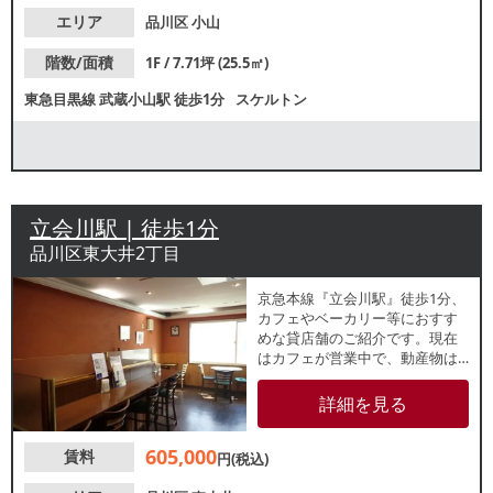
客が、昼夜問わず見込めます。
諸条件等、お気軽にお問合せく
エリア
品川区
小山
ださい。
階数/面積
1F / 7.71坪 (25.5㎡)
東急目黒線
武蔵小山駅
徒歩1分
スケルトン
立会川駅 | 徒歩1分
品川区東大井2丁目
京急本線『立会川駅』徒歩1分、
カフェやベーカリー等におすす
めな貸店舗のご紹介です。現在
はカフェが営業中で、動産物は
撤去予定です。駅前商店街沿い
の路面店で、イートインでの休
詳細を見る
憩需要や駅利用客のテイクアウ
ト需要が期待できます。諸条件
605,000
賃料
等、お気軽にお問合せくださ
円(税込)
い。