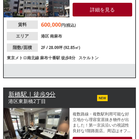
で、引渡しはスケルトンになり
ます。1階ではコンビニエンスス
詳細を見る
トアが営業中。業種等お気軽に
お問合せください。
600,000
賃料
円(税込)
エリア
港区
南麻布
階数/面積
2F / 28.09坪 (92.85㎡)
東京メトロ南北線
麻布十番駅
徒歩8分
スケルトン
新橋駅 | 徒歩9分
NEW
港区東新橋2丁目
複数路線・複数駅利用可能な好
立地から理容室居抜き物件が出
ました！第一京浜沿いの視認性
良好な1階路面店。周辺はオフィ
スビルが密集しており、近隣で