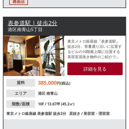
路面店
表参道駅 | 徒歩2分
港区南青山5丁目
東京メトロ銀座線『表参道駅』
徒歩2分、骨董通り沿いに位置す
るビルの10階最上階に位置する
美容室居抜き物件のご紹介で
す。周辺は感度の高い顧客や就
業者の往来があるエリアで、客
詳細を見る
単価高めのプライベートサロン
や予約制の営業スタイルに適し
385,000
賃料
た環境です。最上階の落ち着い
円(税込)
たロケーションを活かしてマン
ツーマン施術などの丁寧なサー
エリア
港区
南青山
ビスを提供したい方にも適した
条件が揃っています。
階数/面積
10F / 13.67坪 (45.2㎡)
東京メトロ銀座線
表参道駅
徒歩2分
居抜き
/
美容室・理容室