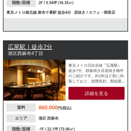
階数/面積
2F / 5.54坪 (18.33㎡)
東京メトロ南北線
麻布十番駅
徒歩4分
居抜き
/
カフェ・喫茶店
広尾駅 | 徒歩7分
港区西麻布4丁目
東京メトロ日比谷線『広尾駅』
徒歩7分、鉄板焼き店居抜き物件
のご紹介です。約2年ほど前に内
装しており、状態良好。類似業
態ご希望の方はスピーディーな
開業が可能です。芸能人も訪れ
詳細を見る
る西麻布エリアで出店のチャン
ス！お気軽にお問合せくださ
860,000
賃料
い。
円(税込)
エリア
港区
西麻布
階数/面積
-1F / 22.1坪 (73.06㎡)