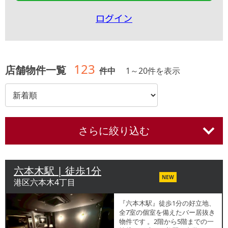
ログイン
123
店舗物件一覧
件中
1
～
20
件を表示
さらに絞り込む
六本木駅 | 徒歩1分
NEW
港区六本木4丁目
『六本木駅』徒歩1分の好立地、
全7室の個室を備えたバー居抜き
物件です 。2階から5階までの一