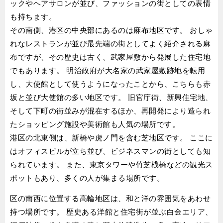
ックやヘアサロンが並び、ファッションの街としての表情
も持ちます。
その南側、港区の中央部にあるのは麻布地区です。 おしゃ
れなレストランが並び最先端の街としてよく紹介される麻
布ですが、その歴史は古く、武家屋敷から発展した住宅地
でもあります。 明治政府が大名家の武家屋敷跡地を転用
し、大使館として使うようになったことから、こちらも赤
坂と並び大使館の多い地区です。 旧官庁街、新興住宅地、
そして下町の街並みが混在するほか、再開発により造られ
たショッピング施設や美術館も人気の場所です。
港区の北東側は、新橋や虎ノ門を含む芝地区です。 ここに
はオフィスビルが立ち並び、ビジネスマンの街としても知
られています。 また、東京タワーや竹芝桟橋などの観光ス
ポットもあり、多くの人が集まる場所です。
区の南西に位置する高輪地区は、和と洋の雰囲気をあわせ
持つ場所です。 歴史ある洋館と住宅街が並ぶ白金エリア、