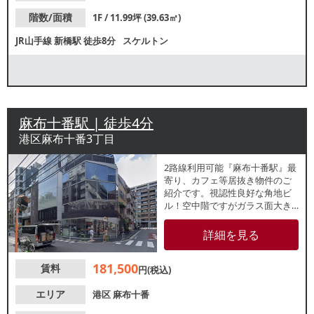
階数/面積
1F / 11.99坪 (39.63㎡)
JR山手線
新橋駅
徒歩8分
スケルトン
麻布十番駅 | 徒歩4分
港区麻布十番3丁目
2路線利用可能『麻布十番駅』最
寄り、カフェ等居抜き物件のご
紹介です。視認性良好な角地ビ
ル！空中階ですがガラス面大き
く宣伝効果ございます。新規出
店・個人開業をお考えの方にお
詳細を見る
すすめな小箱物件！諸条件等、
お気軽にお問合せください。
181,500
賃料
円(税込)
エリア
港区
麻布十番