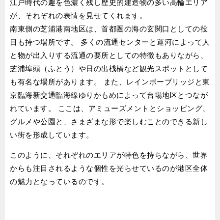
江戸時代の趣を色濃く残し歴史的建造物の多い高輪エリア
が、それぞれの表情を見せてくれます。
南東側の芝浦港南地区は、首都圏の海の玄関口としての役
目も持つ場所です。 多くの流通センターと運河によって人
と物が出入りする流通の要所としての特徴もありながら、
芝浦埠頭（ふとう）や日の出桟橋など観光スポットとして
も有名な場所があります。 また、レインボーブリッジと東
京臨海新交通臨海線ゆりかもめによって台場地区とつなが
れています。 ここは、アミューズメントとショッピング、
グルメや公園と、さまざまな形で楽しむことのできる新し
い街を形成しています。
このように、それぞれのエリアが特色を持ちながら、世界
からも注目されるような個性を光らせているのが港区全体
の魅力となっているのです。