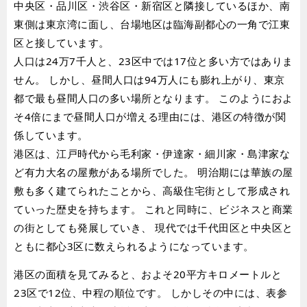
中央区・品川区・渋谷区・新宿区と隣接しているほか、南
東側は東京湾に面し、台場地区は臨海副都心の一角で江東
区と接しています。
人口は24万7千人と、23区中では17位と多い方ではありま
せん。 しかし、昼間人口は94万人にも膨れ上がり、東京
都で最も昼間人口の多い場所となります。 このようにおよ
そ4倍にまで昼間人口が増える理由には、港区の特徴が関
係しています。
港区は、江戸時代から毛利家・伊達家・細川家・島津家な
ど有力大名の屋敷がある場所でした。 明治期には華族の屋
敷も多く建てられたことから、高級住宅街として形成され
ていった歴史を持ちます。 これと同時に、ビジネスと商業
の街としても発展していき、 現代では千代田区と中央区と
ともに都心3区に数えられるようになっています。
港区の面積を見てみると、およそ20平方キロメートルと
23区で12位、中程の順位です。 しかしその中には、表参