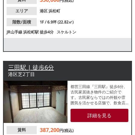
円(税込)
エリア
港区
浜松町
階数/面積
1F / 6.9坪 (22.82㎡)
JR山手線
浜松町駅
徒歩4分
スケルトン
三田駅 | 徒歩6分
港区芝2丁目
都営三田線『三田駅』徒歩6分、
古民家居抜き物件のご紹介で
す。古民家ならではの外観や雰
囲気を活かせる店舗で、飲食店
や物販店など幅広い業態でご検
討いただけます。
詳細を見る
387,200
賃料
円(税込)