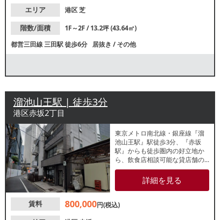
エリア
港区
芝
階数/面積
1F～2F / 13.2坪 (43.64㎡)
都営三田線
三田駅
徒歩6分
居抜き
/
その他
溜池山王駅 | 徒歩3分
港区赤坂2丁目
東京メトロ南北線・銀座線『溜
池山王駅』駅徒歩3分、『赤坂
駅』からも徒歩圏内の好立地か
ら、飲食店相談可能な貸店舗の
ご紹介です。近くには大使館や
高級ホテルが点在しており、国
詳細を見る
際色豊かで洗練されたエリアで
す。業種等お気軽にお問合せく
800,000
賃料
ださい。
円(税込)