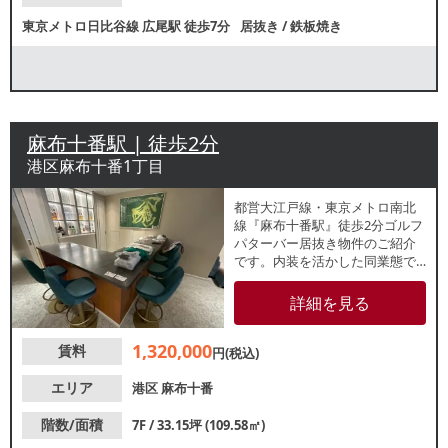
東京メトロ日比谷線
広尾駅
徒歩7分
居抜き
/
鉄板焼き
麻布十番駅 | 徒歩2分
港区麻布十番1丁目
都営大江戸線・東京メトロ南北
線『麻布十番駅』徒歩2分ゴルフ
パターバー居抜き物件のご紹介
です。内装を活かした同業態で
の開業はもちろん、バーや飲食
店等幅広い業種のご相談も可能
詳細を見る
です。麻布十番は飲食・ナイト
レジャー需要が高く、ビジネス
1,320,000
賃料
パーソンをはじめとした集客が
円(税込)
期待できます。
エリア
港区
麻布十番
階数/面積
7F / 33.15坪 (109.58㎡)