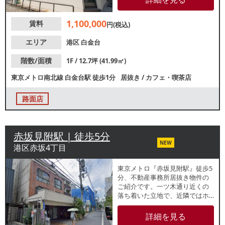
能です。2026年5月に外観等の改
修工事済み！他フロアも同時募
1,100,000
賃料
集中です。諸条件等、お気軽に
円(税込)
お問合せください。
エリア
港区
白金台
階数/面積
1F / 12.7坪 (41.99㎡)
東京メトロ南北線
白金台駅
徒歩1分
居抜き
/
カフェ・喫茶店
路面店
赤坂見附駅 | 徒歩5分
NEW
港区赤坂4丁目
東京メトロ『赤坂見附駅』徒歩5
分、不動産事務所居抜き物件の
ご紹介です。一ツ木通り近くの
落ち着いた立地で、近隣ではホ
テルや飲食店、事務所等が点在
するエリアです。アパレルショ
詳細を見る
ップや雑貨店、アクセサリーシ