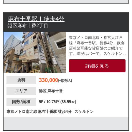
麻布十番駅 | 徒歩4分
港区麻布十番2丁目
東京メトロ南北線・都営大江戸
線『麻布十番駅』徒歩4分、飲食
店相談可能な貸店舗のご紹介で
す。現況はバーで、スケルトン
でのお引き渡しです。麻布十番2
丁目エリアに位置するビル5階の
詳細を見る
店舗で、周辺勤務のビジネスパ
ーソンや近隣住民の日常利用、
330,000
賃料
夜間の集客が期待できます。店
円(税込)
内は約10.77坪のコンパクトなサ
イズ感で、ワンオペ営業や新規
エリア
港区
麻布十番
開業にもおすすめです。諸条件
等、お気軽にお問合せくださ
階数/面積
5F / 10.75坪 (35.55㎡)
い。
東京メトロ南北線
麻布十番駅
徒歩4分
スケルトン