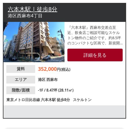
六本木駅 | 徒歩8分
港区西麻布4丁目
『六本木駅』西麻布交差点至
近、飲食店ご相談可能なスケル
トン物件のご紹介です。約8.5坪
のコンパクトな区画で、新規開
業や少人数での営業をご検討の
方にも適しています。乃木坂
詳細を見る
駅・広尾駅も利用可能な立地
で、周辺には飲食店が点在。多
352,000
賃料
様な来街者が行き交う西麻布エ
円(税込)
リアでの出店をご検討の方はぜ
ひお問い合わせください。
エリア
港区
西麻布
階数/面積
-1F / 8.47坪 (28.11㎡)
東京メトロ日比谷線
六本木駅
徒歩8分
スケルトン