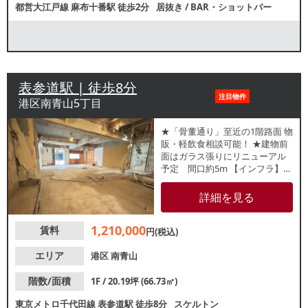
都営大江戸線
麻布十番駅
徒歩2分
居抜き
/
BAR・ショットバー
表参道駅 | 徒歩8分
注目物件
港区南青山5丁目
★「骨董通り」至近の1階路面 物
販・軽飲食相談可能！ ★建物前
面はガラス張りにリニューアル
予定 間口約5m 【インフラ】電
灯：有 動力：無 ガ
ス：4号メーター 水道：
詳細を見る
20mm 【厨房排気】有 /台所換気
扇【空調】有 / 業務用【グリス
1,210,000
賃料
ト】無 【前テナント】物販【ト
円(税込)
イレ】有 /洋式 【閉店理由】不
明 【営業年数】不明【営業
エリア
港区
南青山
時間制限】深夜営業不可 【不可
業態】特に無し【引渡状態】ス
階数/面積
1F / 20.19坪 (66.73㎡)
ケルトン 【間口】約4.9ｍ 【天
東京メトロ千代田線
表参道駅
徒歩8分
スケルトン
高】約2.4ｍ ※本紙記載の店舗情