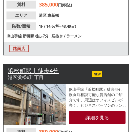
385,000
賃料
【グリスト】有 /地中埋設型
円(税込)
【席数】カウンター15席【トイ
レ】有 /洋式 【閉店理由】別事
エリア
港区
東新橋
業専念 【営業年数】約3年
【営業時間制限】24時まで
階数/面積
1F / 14.67坪 (48.49㎡)
【不可業態】カラオケ・演奏
JR山手線
新橋駅
徒歩7分
居抜き
/
ラーメン
【引渡状態】居抜き 【間口】約
5.4ｍ 【天高】約2.5ｍ ※店舗情
報は正確性を保証するものでは
路面店
ございません。
浜松町駅 | 徒歩4分
NEW
港区浜松町1丁目
JR山手線『浜松町駅』徒歩4分、
飲食店相談可能な貸店舗のご紹
介です。周辺はオフィスビルが
多く、ビジネスパーソンのラン
チやテイクアウト需要も期待で
きます。業種等お気軽にお問合
詳細を見る
せください。
350,000
賃料