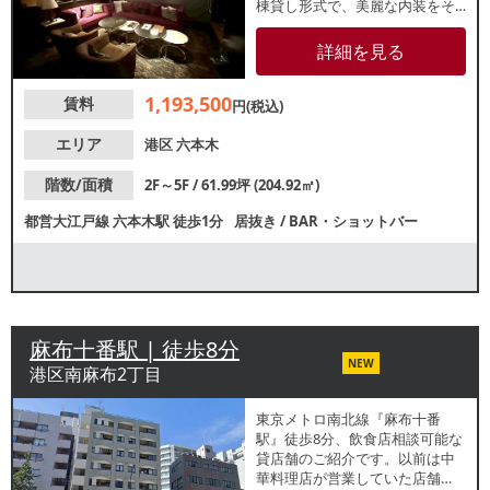
棟貸し形式で、美麗な内装をそ
のまま活用可能 。深夜営業やカ
ラオケも相談できるため、多様
詳細を見る
なコンセプトのバー運営に適し
ています 。複数路線利用可能な
1,193,500
賃料
利便性と、プライベート空間を
円(税込)
両立。六本木エリアでの新規出
店や拠点拡大に最適な、ポテン
エリア
港区
六本木
シャルの高い募集案件です 。
階数/面積
2F～5F / 61.99坪 (204.92㎡)
都営大江戸線
六本木駅
徒歩1分
居抜き
/
BAR・ショットバー
麻布十番駅 | 徒歩8分
NEW
港区南麻布2丁目
東京メトロ南北線『麻布十番
駅』徒歩8分、飲食店相談可能な
貸店舗のご紹介です。以前は中
華料理店が営業していた店舗