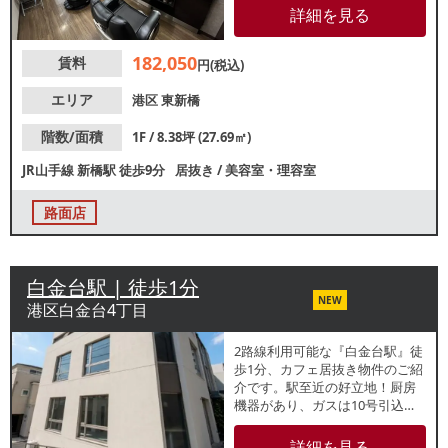
働くビジネスパーソンを中心
詳細を見る
に、リピーター獲得が期待でき
ます。諸条件等、お気軽にお問
182,050
賃料
合せください。
円(税込)
エリア
港区
東新橋
階数/面積
1F / 8.38坪 (27.69㎡)
JR山手線
新橋駅
徒歩9分
居抜き
/
美容室・理容室
路面店
白金台駅 | 徒歩1分
NEW
港区白金台4丁目
2路線利用可能な『白金台駅』徒
歩1分、カフェ居抜き物件のご紹
介です。駅至近の好立地！厨房
機器があり、ガスは10号引込予
定のため、類似業態ご希望の方
は初期費用を抑えての開業が可
詳細を見る