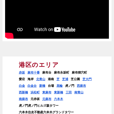
港区のエリア
赤坂
麻布十番
麻布台
麻布永坂町
麻布狸穴町
愛宕
海岸
北青山
港南
芝
芝浦
芝公園
芝大門
白金
白金台
新橋
台場
高輪
虎ノ門
西麻布
西新橋
浜松町
東麻布
東新橋
三田
南青山
南麻布
元赤坂
元麻布
六本木
虎ノ門虎ノ門ヒルズ森タワー
六本木住友不動産六本木グランドタワー