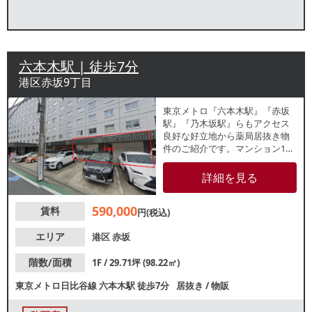
六本木駅 | 徒歩7分
港区赤坂9丁目
東京メトロ『六本木駅』『赤坂
駅』『乃木坂駅』らもアクセス
良好な好立地から薬局居抜き物
件のご紹介です。マンション1階
のひと区画で、並びでは寿司店
やコンビニなどの店舗が入居
詳細を見る
中。軽飲食のご相談も可能です
ので、業種等お気軽にお問合せ
590,000
賃料
ください。
円(税込)
エリア
港区
赤坂
階数/面積
1F / 29.71坪 (98.22㎡)
東京メトロ日比谷線
六本木駅
徒歩7分
居抜き
/
物販