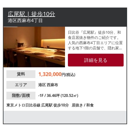
広尾駅 | 徒歩10分
港区西麻布4丁目
日比谷『広尾駅』徒歩10分、和
食店居抜き物件のご紹介です。
人気の西麻布4丁目エリアに位置
する地下1階の店舗で、隠れ家的
な雰囲気を演出できます。専有
面積約36.45坪の店内ではふぐ料
詳細を見る
理店が営業中で、座敷個室や高
級感溢れる洗練されたカウンタ
1,320,000
賃料
ー席が備わった空間です。日本
円(税込)
料理店や焼肉、会員制ラウンジ
などにも適しており、既存の内
エリア
港区
西麻布
装を活かした開業が可能です。
階数/面積
-1F / 36.46坪 (120.52㎡)
東京メトロ日比谷線
広尾駅
徒歩10分
居抜き
/
和食