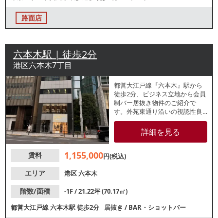
報は正確性を保証するものでは
ございません。
路面店
六本木駅 | 徒歩2分
港区六本木7丁目
都営大江戸線『六本木』駅から
徒歩2分、ビジネス立地から会員
制バー居抜き物件のご紹介で
す。外苑東通り沿いの視認性良
好なビル地下1階テナント。専用
階段ございます。バーの前は寿
詳細を見る
司店が営業していました。昼夜
問わずビジネスパーソンの飲食
1,155,000
賃料
需要が期待できます。業種等お
円(税込)
気軽にお問合せください。
エリア
港区
六本木
階数/面積
-1F / 21.22坪 (70.17㎡)
都営大江戸線
六本木駅
徒歩2分
居抜き
/
BAR・ショットバー