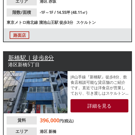
エリア
港区
赤坂
階数/面積
-1F～1F / 14.55坪 (48.11㎡)
東京メトロ南北線
溜池山王駅
徒歩3分
スケルトン
路面店
新橋駅 | 徒歩8分
港区新橋5丁目
JR山手線『新橋駅』徒歩8分、飲
食店相談可能な貸店舗のご紹介
です。直近では洋食店が営業し
ており、引き渡しはスケルトン
渡しになります。周辺でも多数
飲食店が盛業中で、ビジネスパ
詳細を見る
ーソンを中心としたランチ・デ
ィナー需要が見込めます。諸条
396,000
賃料
件等、お気軽にお問合せくださ
円(税込)
い。
エリア
港区
新橋