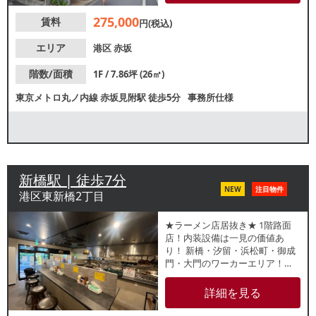
ョップ等の業態いおすすめ。諸
275,000
賃料
条件等、お気軽にお問合せくだ
円(税込)
さい。
エリア
港区
赤坂
階数/面積
1F / 7.86坪 (26㎡)
東京メトロ丸ノ内線
赤坂見附駅
徒歩5分
事務所仕様
新橋駅 | 徒歩7分
NEW
注目物件
港区東新橋2丁目
★ラーメン店居抜き★ 1階路面
店！内装設備は一見の価値あ
り！ 新橋・汐留・浜松町・御成
門・大門のワーカーエリア！
【インフラ】電灯：有 動
力：有 ガス：6号メーター
詳細を見る
水道：20mm 【厨房排気】
有 /送風機【空調】有 / 業務用