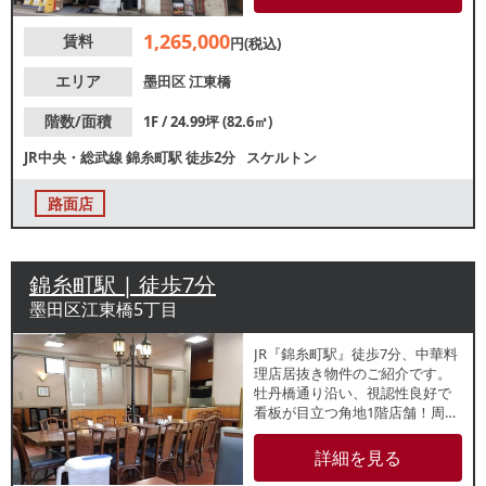
無【グリスト】無 【前テナン
ト】居酒屋【トイレ】無【引渡
1,265,000
賃料
状態】スケルトン 【閉店理由】
円(税込)
その他 【営業年数】約10年
【不可業態】無【営業時間制
エリア
墨田区
江東橋
限】無 【間口】約3.6ｍ 【天
高】約2.6ｍ ※店舗情報は正確性
階数/面積
1F / 24.99坪 (82.6㎡)
を保証するものではございませ
JR中央・総武線
錦糸町駅
徒歩2分
スケルトン
ん。
路面店
錦糸町駅 | 徒歩7分
墨田区江東橋5丁目
JR『錦糸町駅』徒歩7分、中華料
理店居抜き物件のご紹介です。
牡丹橋通り沿い、視認性良好で
看板が目立つ角地1階店舗！周辺
は集合住宅が多く、近隣住民の
ランチ・夕食需要が期待できま
詳細を見る
す。飲食店以外のご相談も可能