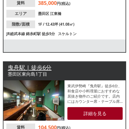
385,000
賃料
円(税込)
エリア
墨田区
江東橋
階数/面積
1F / 12.43坪 (41.08㎡)
JR総武本線
錦糸町駅
徒歩5分
スケルトン
曳舟駅 | 徒歩6分
墨田区東向島1丁目
東武伊勢崎『曳舟駅』徒歩6分、
和食店や小料理屋におすすめな
居抜き物件のご紹介です。店内
にはカウンター席・テーブル席
があり、お一人様からグループ
客まで幅広いお客様に対応可能
詳細を見る
なレイアウト。諸条件等、お気
軽にお問合せください。
104,500
賃料
円(税込)