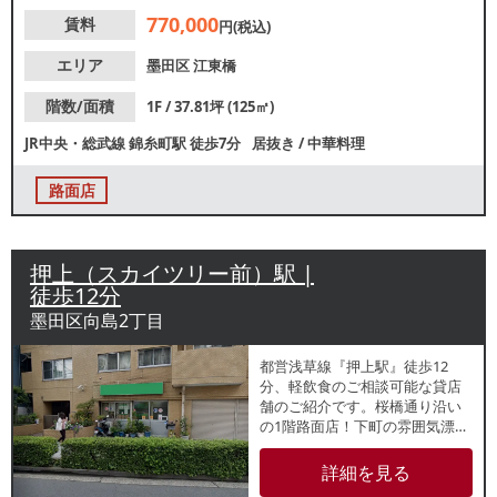
ですので、お気軽にお問合せく
770,000
賃料
ださい。
円(税込)
エリア
墨田区
江東橋
階数/面積
1F / 37.81坪 (125㎡)
JR中央・総武線
錦糸町駅
徒歩7分
居抜き
/
中華料理
路面店
押上（スカイツリー前）駅 |
徒歩12分
墨田区向島2丁目
都営浅草線『押上駅』徒歩12
分、軽飲食のご相談可能な貸店
舗のご紹介です。桜橋通り沿い
の1階路面店！下町の雰囲気漂う
エリアで、周辺ではレトロなス
イーツ店や居酒屋も営業してい
詳細を見る
ます。諸条件等、お気軽にお問