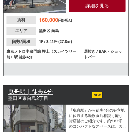
や個人開業をお考えの方にもお
詳細を見る
すすめです。諸条件等、お気軽
にお問合せください。
160,000
賃料
円(税込)
エリア
墨田区
向島
階数/面積
1F / 8.41坪 (27.8㎡)
東京メトロ半蔵門線
押上〈スカイツリー
居抜き
/
BAR・ショッ
前〉駅
徒歩4分
トバー
曳舟駅 | 徒歩4分
NEW
墨田区東向島2丁目
『曳舟駅』から徒歩4分の好立地
に位置する軽飲食店相談可能な
貸店舗のご紹介です。約5.83坪
のコンパクトなスペースは、カ
フェや食物販店、コーヒーショ