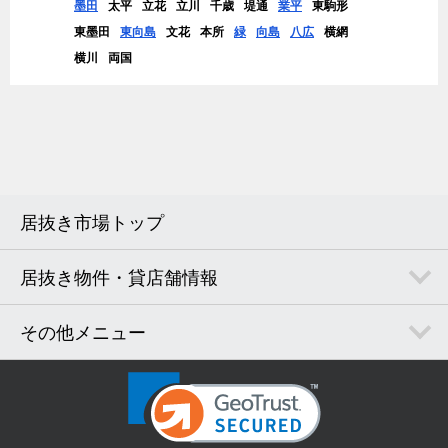
墨田
太平
立花
立川
千歳
堤通
業平
東駒形
東墨田
東向島
文花
本所
緑
向島
八広
横網
横川
両国
居抜き市場トップ
居抜き物件・貸店舗情報
その他メニュー