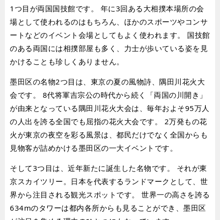
1つ目が両国国技館です。 年に3回ある大相撲本場所の会
場として使われるのはもちろん、ほかのスポーツやコンサ
ートなどのイベント会場としてもよく使われます。 国技館
のある両国には相撲部屋も多く、力士が歩いている姿を見
かけることも珍しくありません。
墨田区の名物2つ目は、東京の夏の風物詩、隅田川花火大
会です。 8代将軍吉宗公の時代から続く「両国の川開き」
が由来となっている隅田川花火大会は、毎年およそ95万人
の人出を誇る全国でも屈指の花火大会です。 2万発もの花
火が東京の夜空を彩る風景は、都民だけでなく全国からも
見物客が詰めかける墨田区の一大イベントです。
そして3つ目は、近年新たに誕生した名物です。 それが東
京スカイツリー。日本を代表するランドマークとして、世
界から注目される観光スポットです。 世界一の高さを誇る
634mのタワーは都内各所からも見ることができ、墨田区