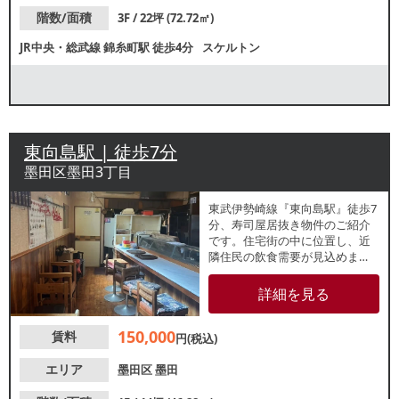
階数/面積
3F / 22坪 (72.72㎡)
JR中央・総武線
錦糸町駅
徒歩4分
スケルトン
東向島駅 | 徒歩7分
墨田区墨田3丁目
東武伊勢崎線『東向島駅』徒歩7
分、寿司屋居抜き物件のご紹介
です。住宅街の中に位置し、近
隣住民の飲食需要が見込めま
す。地域密着型店舗をお探しの
方に最適！諸条件等、お気軽に
詳細を見る
お問合せください。
150,000
賃料
円(税込)
エリア
墨田区
墨田