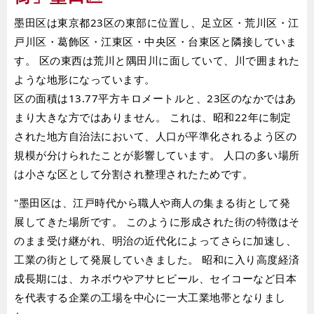
墨田区は東京都23区の東部に位置し、足立区・荒川区・江
戸川区・葛飾区・江東区・中央区・台東区と隣接していま
す。 区の東西は荒川と隅田川に面していて、川で囲まれた
ような地形になっています。
区の面積は13.77平方キロメートルと、23区のなかではあ
まり大きな方ではありません。 これは、昭和22年に制定
された地方自治法において、人口が平準化されるよう区の
規模が分けられたことが影響しています。 人口の多い場所
は小さな区として分割され整理されたためです。
"墨田区は、江戸時代から職人や商人の集まる街として発
展してきた場所です。 このように形成された街の特徴はそ
のまま受け継がれ、明治の近代化によってさらに加速し、
工業の街として発展していきました。 昭和に入り高度経済
成長期には、カネボウやアサヒビール、セイコーなど日本
を代表する企業の工場を中心に一大工業地帯となりまし