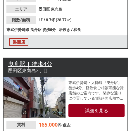
エリア
墨田区
東向島
階数/面積
1F / 8.7坪 (28.77㎡)
東武伊勢崎線
曳舟駅
徒歩6分
居抜き
/
和食
路面店
曳舟駅 | 徒歩4分
墨田区東向島2丁目
東武伊勢崎・大師線『曳舟駅』
徒歩4分、軽飲食ご相談可能な貸
店舗のご案内です。閑静な通り
に位置している1階路面店舗で、
東京スカイツリーまで徒歩圏内
です。周辺は、飲食店や宿泊施
詳細を見る
設があるため、観光客を中心と
した集客が期待できます。詳細
165,000
賃料
はレスタンダードまでお問い合
円(税込)
わせください。