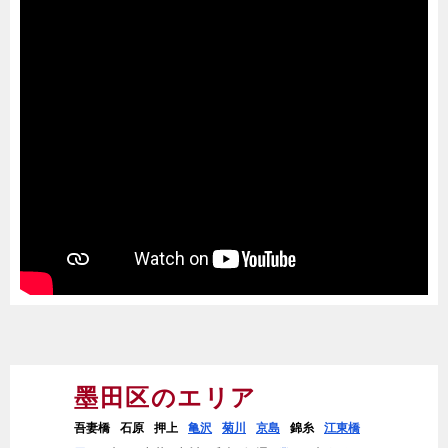
墨田区のエリア
吾妻橋
石原
押上
亀沢
菊川
京島
錦糸
江東橋