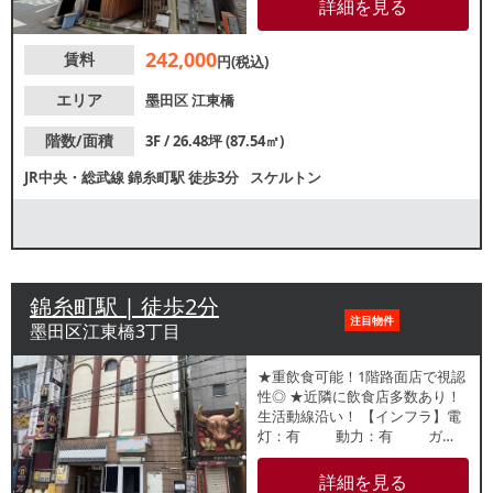
食店のほか、事務所やネイルサ
詳細を見る
ロン、マッサージなど幅広い業
種もご相談可能です。現在は原
242,000
賃料
状回復中のため、内見は7月末よ
円(税込)
りご予約いただけます。
エリア
墨田区
江東橋
階数/面積
3F / 26.48坪 (87.54㎡)
JR中央・総武線
錦糸町駅
徒歩3分
スケルトン
錦糸町駅 | 徒歩2分
注目物件
墨田区江東橋3丁目
★重飲食可能！1階路面店で視認
性◎ ★近隣に飲食店多数あり！
生活動線沿い！ 【インフラ】電
灯：有 動力：有 ガ
ス：10号メーター 水道：
13mm 【厨房排気】無【空調】
詳細を見る