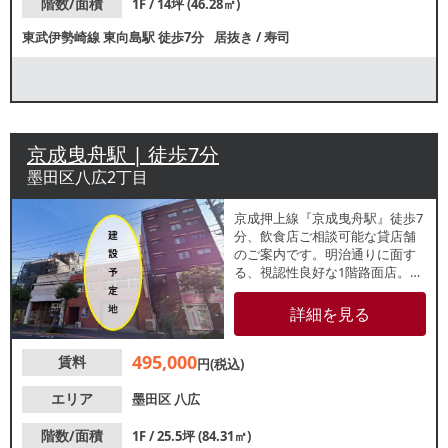
階数/面積
1F / 14坪 (46.28㎡)
東武伊勢崎線
東向島駅
徒歩7分
居抜き
/
寿司
京成曳舟駅 | 徒歩7分
墨田区八広2丁目
京成押上線『京成曳舟駅』徒歩7
分、飲食店ご相談可能な貸店舗
のご案内です。明治通りに面す
る、視認性良好な1階路面店。人
通りの多い通り沿いに位置して
いるため、通行人からの認知が
詳細を見る
期待できます。諸条件等、お気
軽にお問い合わせください。
495,000
賃料
円(税込)
エリア
墨田区
八広
階数/面積
1F / 25.5坪 (84.31㎡)