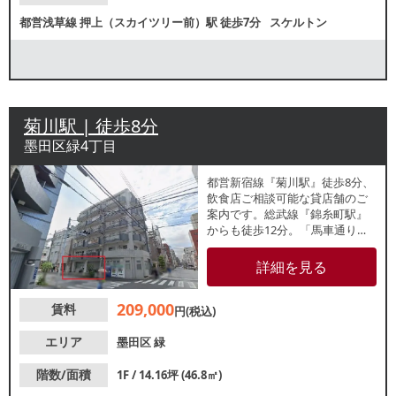
都営浅草線
押上（スカイツリー前）駅
徒歩7分
スケルトン
菊川駅 | 徒歩8分
墨田区緑4丁目
都営新宿線『菊川駅』徒歩8分、
飲食店ご相談可能な貸店舗のご
案内です。総武線『錦糸町駅』
からも徒歩12分。「馬車通り」
沿いの１階。周辺は住宅と会社
が多い環境。前テナントは事務
詳細を見る
所。業種等お気軽にお問い合わ
せください。
209,000
賃料
円(税込)
エリア
墨田区
緑
階数/面積
1F / 14.16坪 (46.8㎡)