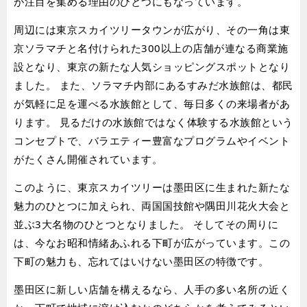
が注目を集める理由のひとつにもなっています。
周辺には東京スカイツリータウンが広がり、その一角は東
京ソラマチと名付けられた300以上の店舗が連なる商業施
設となり、東京の新たな人気ショッピングスポットとなり
ました。 また、ソラマチ内部にあるすみだ水族館は、都民
が気軽に足を運べる水族館として、毎日多くの来場者があ
ります。 見るだけの水族館ではなく体験する水族館という
コンセプトで、バラエティー豊富なプログラムやイベント
がたくさん開催されています。
このように、東京スカイツリーは墨田区に生まれた新たな
魅力のひとつに加えられ、両国国技館や隅田川花火大会と
並ぶ3大名物のひとつとなりました。 そしてその周りに
は、今なお昭和情緒あふれる下町が広がっています。この
下町の魅力も、忘れてはいけない墨田区の特徴です。
墨田区に新しい店舗を構えるなら、人手の多い名所の近く