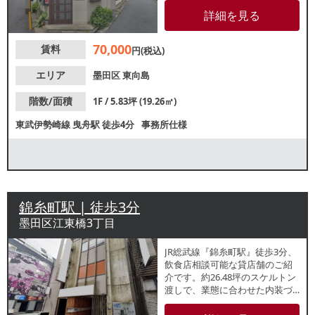
ップなどの業態におすすめ。周
詳細を見る
辺は住居や事務所が集まる落ち
着いたエリアです。諸条件等、
70,000
賃料
お気軽にお問合せください。
円(税込)
エリア
墨田区
東向島
階数/面積
1F / 5.83坪 (19.26㎡)
東武伊勢崎線
曳舟駅
徒歩4分
事務所仕様
錦糸町駅 | 徒歩3分
墨田区江東橋3丁目
JR総武線『錦糸町駅』徒歩3分、
飲食店相談可能な貸店舗のご紹
介です。約26.48坪のスケルトン
渡しで、業態に合わせた内装づ
くりをご検討いただけます。飲