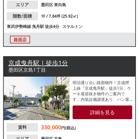
エリア
墨田区
東向島
階数/面積
1F / 7.84坪 (25.92㎡)
東武伊勢崎線
曳舟駅
徒歩4分
スケルトン
路面店
京成曳舟駅 | 徒歩1分
墨田区京島1丁目
明治通り沿い路面物件！京成押
上線『京成曳舟駅』徒歩1分、ケ
ーキ屋居抜き物件のご案内で
す。内装設備譲渡あり、パン屋
等の類似業態のお客様にもおす
すめです。周辺住宅街で地域密
詳細を見る
着型の営業に最適！諸条件等、
お気軽にお問合せください。
330,000
賃料
円(税込)
エリア
墨田区
京島