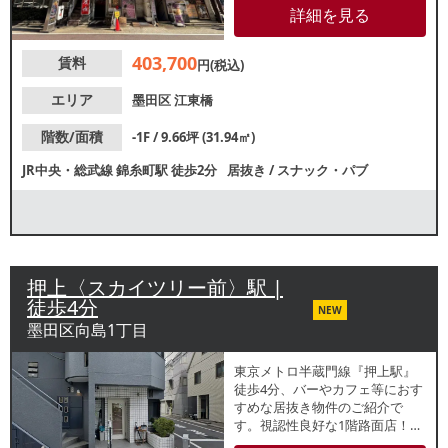
ー 水道 : 25mm 【厨房排気】
詳細を見る
有/換気扇 【空調】 有 / 業務用
【席数】 カウンター10席 【閉店
403,700
賃料
理由】売上不振 【営業年数】 約
円(税込)
5年 【不可業態】無し 【営業時
間制限】無し 【間口】約1.9m
エリア
墨田区
江東橋
【天高】 約2.4m 【グリスト】
無 【トイレ】 有/洋式 【引渡状
階数/面積
-1F / 9.66坪 (31.94㎡)
態】 居抜き ※店舗情報は正確性
JR中央・総武線
錦糸町駅
徒歩2分
居抜き
/
スナック・パブ
を保証するものではございませ
ん。
押上〈スカイツリー前〉駅 |
徒歩4分
NEW
墨田区向島1丁目
東京メトロ半蔵門線『押上駅』
徒歩4分、バーやカフェ等におす
すめな居抜き物件のご紹介で
す。視認性良好な1階路面店！約
8.42坪の小箱物件で、新規出店