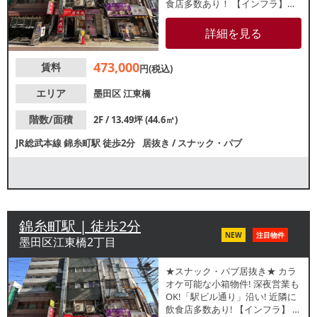
食店多数あり！ 【インフラ】電
灯：有 動力：確認中
ガス：6号メーター 水道：
詳細を見る
確認中 【厨房排気】有 /換気扇
【空調】有 / 業務用【グリス
473,000
賃料
ト】無 【席数】テーブル21席
円(税込)
【トイレ】有 /洋式 【閉店理
由】売上不振 【営業年数】
エリア
墨田区
江東橋
約2年【営業時間制限】無し
【不可業態】無し【引渡状態】
階数/面積
2F / 13.49坪 (44.6㎡)
居抜き 【間口】約0.8ｍ 【天高】
JR総武本線
錦糸町駅
徒歩2分
居抜き
/
スナック・パブ
約2.4ｍ ※店舗情報は正確性を保
証するものではございません。
錦糸町駅 | 徒歩2分
NEW
注目物件
墨田区江東橋2丁目
★スナック・パブ居抜き★ カラ
オケ可能な小箱物件! 深夜営業も
OK!「駅ビル通り」沿い! 近隣に
飲食店多数あり! 【インフラ】 電