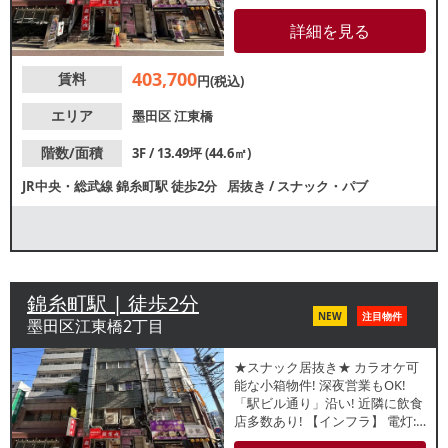
灯: 有 動力:有 ガス:6号メータ
ー 水道:確認中 【厨房排気】無
詳細を見る
【空調】 有 / 業務用 【グリス
ト】 無 【席数】 テーブル24席
403,700
賃料
【トイレ】 有/洋式 【閉店理
円(税込)
由】売上不振 【営業年数】 約2
ヶ月 【営業時間制限】無し 【不
エリア
墨田区
江東橋
可業態】 無し 【引渡状態】 居抜
き 【間口】約 0.8m 【天高】 約
階数/面積
3F / 13.49坪 (44.6㎡)
2.9m ※店舗情報は正確性を保証
JR中央・総武線
錦糸町駅
徒歩2分
居抜き
/
スナック・パブ
するものではございません。
錦糸町駅 | 徒歩2分
NEW
注目物件
墨田区江東橋2丁目
★スナック居抜き★ カラオケ可
能な小箱物件! 深夜営業もOK!
「駅ビル通り」沿い! 近隣に飲食
店多数あり! 【インフラ】 電灯:
有 動力:有 ガス:3号メータ