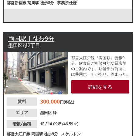
都営新宿線
菊川駅
徒歩8分
事務所仕様
両国駅 | 徒歩9分
墨田区緑2丁目
都営大江戸線『両国駅』徒歩9
分、飲食店ご相談可能な貸店舗
のご案内です。店舗部分前面に
は共用ポーチがあり、奥まった
見た目です。近隣に住宅が多
く、小学校や公園等もあること
詳細を見る
から、ファミリー層をはじめと
した地域住民の集客が期待でき
300,000
賃料
るエリアになります。詳細はレ
円(税込)
スタンダードまでお問い合わせ
ください。
エリア
墨田区
緑
階数/面積
1F / 14.09坪 (46.59㎡)
都営大江戸線
両国駅
徒歩9分
スケルトン