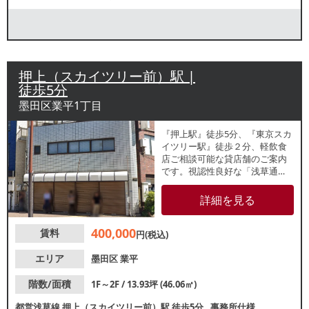
押上（スカイツリー前）駅 |
徒歩5分
墨田区業平1丁目
『押上駅』徒歩5分、『東京スカ
イツリー駅』徒歩２分、軽飲食
店ご相談可能な貸店舗のご案内
です。視認性良好な「浅草通
り」と「言問通り」の交差点角
地の路面店！１・２階一括貸し
詳細を見る
ですので、１階を店舗、２階を
事務所等と用途を分けての利用
400,000
賃料
が可能です。以前は物販店が営
円(税込)
業していました。詳細条件につ
きましては、お気軽にお問い合
エリア
墨田区
業平
わせください。
階数/面積
1F～2F / 13.93坪 (46.06㎡)
都営浅草線
押上（スカイツリー前）駅
徒歩5分
事務所仕様