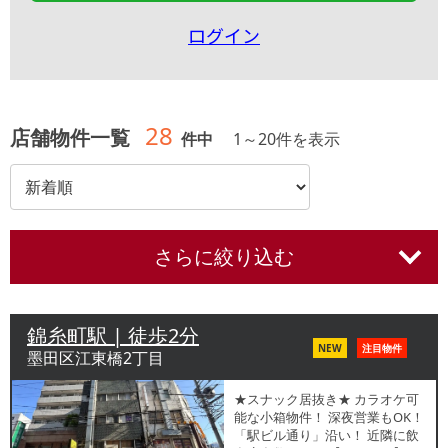
ログイン
28
店舗物件一覧
件中
1
～
20
件を表示
さらに絞り込む
錦糸町駅 | 徒歩2分
NEW
注目物件
墨田区江東橋2丁目
★スナック居抜き★ カラオケ可
能な小箱物件！ 深夜営業もOK！
「駅ビル通り」沿い！ 近隣に飲