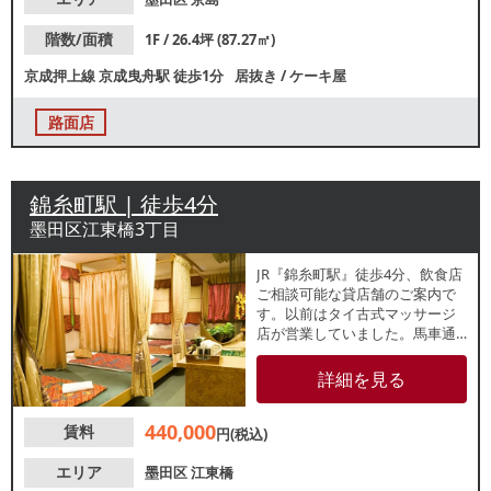
階数/面積
1F / 26.4坪 (87.27㎡)
京成押上線
京成曳舟駅
徒歩1分
居抜き
/
ケーキ屋
路面店
錦糸町駅 | 徒歩4分
墨田区江東橋3丁目
JR『錦糸町駅』徒歩4分、飲食店
ご相談可能な貸店舗のご案内で
す。以前はタイ古式マッサージ
店が営業していました。馬車通
りに位置し、周辺は多種多様な
店舗が点在しています。諸条件
詳細を見る
等、お気軽にお問合せくださ
い。
440,000
賃料
円(税込)
エリア
墨田区
江東橋