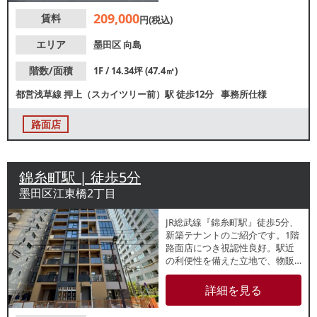
い合わせください。
209,000
賃料
円(税込)
エリア
墨田区
向島
階数/面積
1F / 14.34坪 (47.4㎡)
都営浅草線
押上（スカイツリー前）駅
徒歩12分
事務所仕様
路面店
錦糸町駅 | 徒歩5分
墨田区江東橋2丁目
JR総武線『錦糸町駅』徒歩5分、
新築テナントのご紹介です。1階
路面店につき視認性良好。駅近
の利便性を備えた立地で、物販
店やサービス店舗など幅広い用
途でご検討いただけます。
詳細を見る