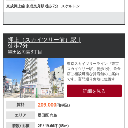
京成押上線
京成曳舟駅
徒歩7分
スケルトン
押上（スカイツリー前）駅 |
徒歩7分
墨田区向島3丁目
東京スカイツリーライン『東京
スカイツリー駅』徒歩1分、飲食
店ご相談可能な貸店舗のご案内
です。言問通り角地に位置す
る、駅からのアクセス良好な2階
テナント。観光地に近接してい
詳細を見る
るため、観光客を中心とした集
客が期待できます。諸条件等、
209,000
賃料
お気軽にお問い合わせくださ
円(税込)
い。
エリア
墨田区
向島
階数/面積
2F / 19.66坪 (65㎡)