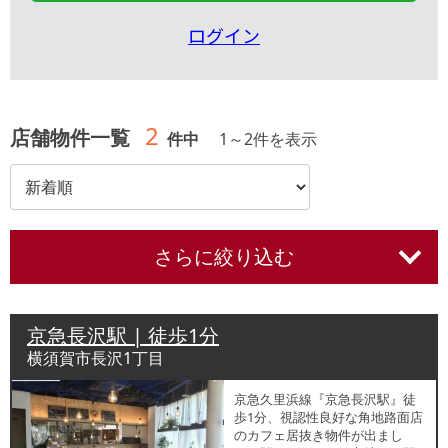
ログイン
2
店舗物件一覧
件中
1
～
2
件を表示
さらに絞り込む
京急長沢駅 | 徒歩1分
横須賀市長沢1丁目
京急久里浜線『京急長沢駅』徒
歩1分、視認性良好な角地路面店
のカフェ居抜き物件が出まし