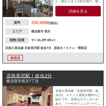
た！駅からすぐの好立地で、駅
利用客や地域住民の休憩需要が
期待できます。カフェや洋食レ
詳細を見る
ストラン、ベーカリー、テイク
アウト店などの飲食業態に最
250,000
賃料
適。業種等お気軽にお問合せく
円(税込)
ださい。
エリア
横須賀市
長沢
階数/面積
1F / 24.2坪 (80㎡)
京急久里浜線
京急長沢駅
徒歩1分
居抜き
/
カフェ・喫茶店
路面店
京急長沢駅 | 徒歩2分
横須賀市長沢1丁目
京急久里浜線『京急長沢駅』徒
歩2分、スナック居抜き物件のご
紹介です。店内はカウンターが
あり、バーやダイニングバーに