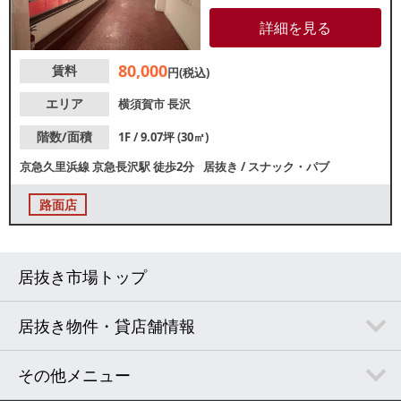
もおすすめ。重飲食相談可能で
すので、各業種お気軽にお問合
詳細を見る
せください。
80,000
賃料
円(税込)
エリア
横須賀市
長沢
階数/面積
1F / 9.07坪 (30㎡)
京急久里浜線
京急長沢駅
徒歩2分
居抜き
/
スナック・パブ
路面店
居抜き市場トップ
居抜き物件・貸店舗情報
その他メニュー