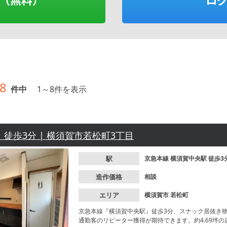
8
件中
1
～
8
件を表示
 徒歩3分 | 横須賀市若松町3丁目
駅
京急本線
横須賀中央駅
徒歩3
造作価格
相談
エリア
横須賀市
若松町
京急本線『横須賀中央駅』徒歩3分、スナック居抜き
通勤客のリピーター獲得が期待できます。約4.69坪