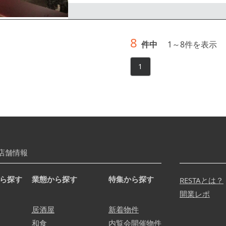
8
件中
1
～
8
件を表示
1
店舗情報
ら探す
業態から探す
特集から探す
RESTAとは？
開業レポ
居酒屋
新着物件
和食
内覧会開催物件