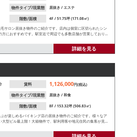
物件タイプ/現業態
居抜き
/
エステ
階数/面積
4F / 51.75坪 (171.08㎡)
脱毛サロン居抜き物件のご紹介です。店内は個室に区切られたシン
の方におすすめです。駅至近で周辺でも多数店舗が営業しており、
い。
詳細を見る
1,126,000
分
賃料
円(税込)
物件タイプ/現業態
居抜き
/
和食
階数/面積
8F / 153.32坪 (506.83㎡)
ゃぶが楽しめるバイキング店の居抜き物件のご紹介です。様々なア
い大型ビル最上階！大箱物件で、駅利用客や地元住民の集客が見込
です。
詳細を見る