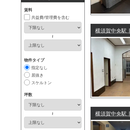
賃料
共益費/管理費を含む
横須賀中央駅 |
～
物件タイプ
指定なし
居抜き
スケルトン
坪数
横須賀中央駅 |
～