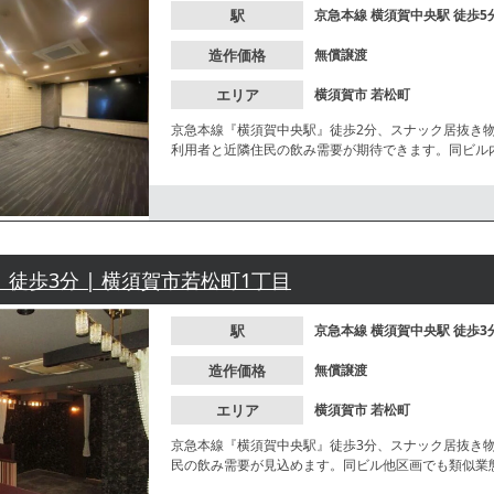
駅
京急本線
横須賀中央駅
徒歩5
造作価格
無償譲渡
エリア
横須賀市
若松町
京急本線『横須賀中央駅』徒歩2分、スナック居抜き
利用者と近隣住民の飲み需要が期待できます。同ビル
すので、新規・個人開業にもおすすめ！諸条件等、お
 徒歩3分 | 横須賀市若松町1丁目
駅
京急本線
横須賀中央駅
徒歩3
造作価格
無償譲渡
エリア
横須賀市
若松町
京急本線『横須賀中央駅』徒歩3分、スナック居抜き
民の飲み需要が見込めます。同ビル他区画でも類似業