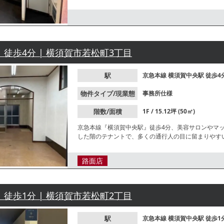
す。既存の内装を活かすことで、初期費用を抑えてス
 徒歩4分 | 横須賀市若松町3丁目
駅
京急本線
横須賀中央駅
徒歩4
物件タイプ/現業態
事務所仕様
階数/面積
1F / 15.12坪 (50㎡)
京急本線『横須賀中央駅』徒歩4分、美容サロンやマ
した階のテナントで、多くの通行人の目に留まりやす
路面店
 徒歩1分 | 横須賀市若松町2丁目
駅
京急本線
横須賀中央駅
徒歩1