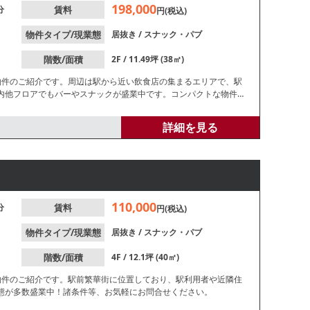
198,000
分
賃料
円(税込)
物件タイプ/現業態
居抜き
/
スナック・パブ
階数/面積
2F / 11.49坪 (38㎡)
物件のご紹介です。周辺は駅から近い飲食店の集まるエリアで、駅
内他フロアでもバーやスナックが盛業中です。コンパクトな物件で
気軽にお問合せください。
詳細を見る
110,000
分
賃料
円(税込)
物件タイプ/現業態
居抜き
/
スナック・パブ
階数/面積
4F / 12.1坪 (40㎡)
物件のご紹介です。駅前繁華街に位置しており、駅利用者や近隣住
態が多数盛業中！諸条件等、お気軽にお問合せください。