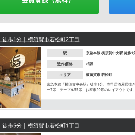
 徒歩1分 | 横須賀市若松町2丁目
駅
京急本線
横須賀中央駅
徒歩1
造作価格
相談
エリア
横須賀市
若松町
京急本線『横須賀中央駅』徒歩1分、寿司居酒屋居抜
ー7席、テーブル55席、お座敷20席のレイアウトで
 徒歩5分 | 横須賀市若松町1丁目