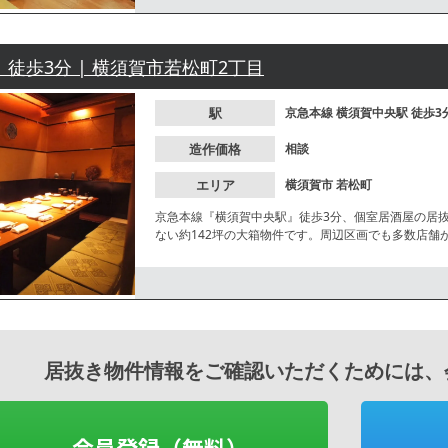
 徒歩3分 | 横須賀市若松町2丁目
駅
京急本線
横須賀中央駅
徒歩3
造作価格
相談
エリア
横須賀市
若松町
京急本線『横須賀中央駅』徒歩3分、個室居酒屋の居
ない約142坪の大箱物件です。周辺区画でも多数店舗
居抜き物件情報をご確認いただくためには、
会員登録（無料）