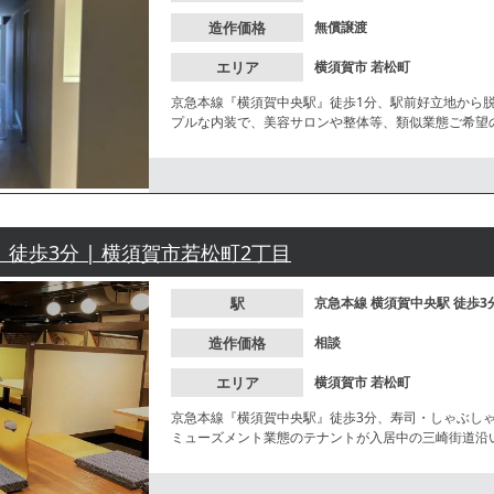
造作価格
無償譲渡
エリア
横須賀市
若松町
京急本線『横須賀中央駅』徒歩1分、駅前好立地から
プルな内装で、美容サロンや整体等、類似業態ご希望
通いやすい立地！諸条件等、お気軽にお問合せくださ
 徒歩3分 | 横須賀市若松町2丁目
駅
京急本線
横須賀中央駅
徒歩3
造作価格
相談
エリア
横須賀市
若松町
京急本線『横須賀中央駅』徒歩3分、寿司・しゃぶし
ミューズメント業態のテナントが入居中の三崎街道沿
めます。大手チェーン店様の出店にもおすすめの物件