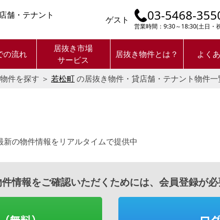
03-5468-355
店舗・テナント
ゲスト
営業時間：9:30～18:30(土日
居抜き市場
での流れ
居抜き物件とは？
よく
サービス
物件を探す
＞
若松町
の居抜き物件・貸店舗・テナント物件一
最新の物件情報をリアルタイムで提供中
物件情報をご確認いただくためには、会員登録が必
（無料）
ロ