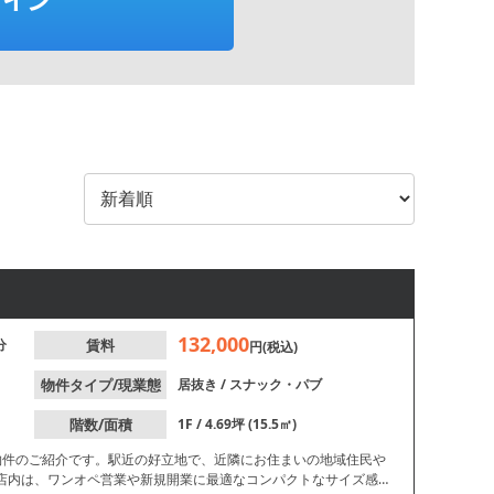
132,000
分
賃料
円(税込)
物件タイプ/現業態
居抜き
/
スナック・パブ
階数/面積
1F / 4.69坪 (15.5㎡)
物件のご紹介です。駅近の好立地で、近隣にお住まいの地域住民や
の店内は、ワンオペ営業や新規開業に最適なコンパクトなサイズ感で