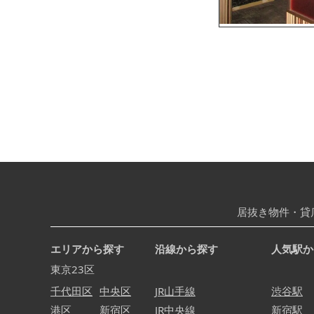
居抜き物件・貸
エリアから探す
沿線から探す
人気駅か
東京23区
千代田区
中央区
JR山手線
渋谷駅
港区
新宿区
JR中央線
新宿駅