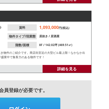
1,093,000
分
賃料
円(税込)
物件タイプ/現業態
居抜き
/
居酒屋
階数/面積
8F / 142.02坪 (469.51㎡)
抜き物件のご紹介です。商店街至近の大型ビル最上階！なかなか出
が盛業中で集客力のある物件です！
詳細を見る
会員登録が必要です。
ログイン