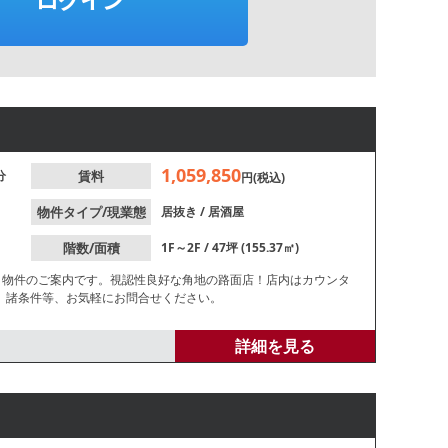
1,059,850
分
賃料
円(税込)
物件タイプ/現業態
居抜き
/
居酒屋
階数/面積
1F～2F / 47坪 (155.37㎡)
き物件のご案内です。視認性良好な角地の路面店！店内はカウンタ
す。諸条件等、お気軽にお問合せください。
詳細を見る