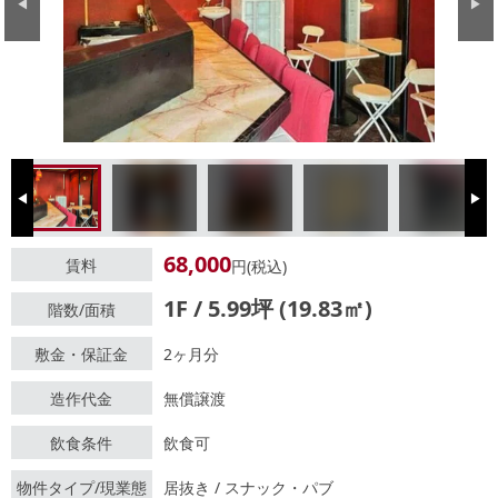
Previous
Next
Previous
Next
68,000
賃料
円(税込)
1F / 5.99坪 (19.83㎡)
階数/面積
敷金・保証金
2ヶ月分
造作代金
無償譲渡
飲食条件
飲食可
物件タイプ/現業態
居抜き / スナック・パブ