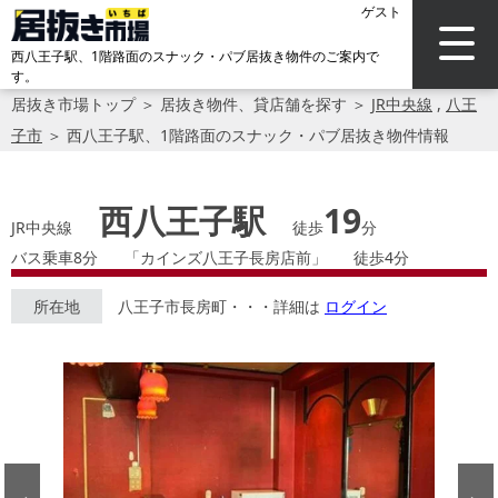
ゲスト
西八王子駅、1階路面のスナック・パブ居抜き物件のご案内で
す。
居抜き市場トップ
＞
居抜き物件、貸店舗を探す
＞
JR中央線
,
八王
子市
＞
西八王子駅、1階路面のスナック・パブ居抜き物件情報
西八王子駅
19
JR中央線
徒歩
分
バス乗車8分
「カインズ八王子長房店前」
徒歩4分
所在地
八王子市長房町・・・詳細は
ログイン