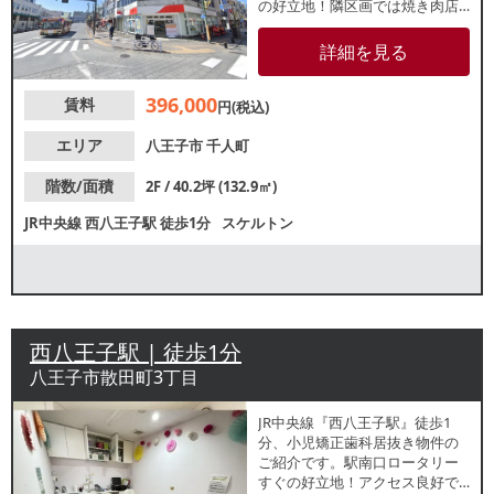
の好立地！隣区画では焼き肉店
が営業中です。カフェや食物販
等におすすめです。お気軽にお
詳細を見る
問合せください。
396,000
賃料
円(税込)
エリア
八王子市
千人町
階数/面積
2F / 40.2坪 (132.9㎡)
JR中央線
西八王子駅
徒歩1分
スケルトン
西八王子駅 | 徒歩1分
八王子市散田町3丁目
JR中央線『西八王子駅』徒歩1
分、小児矯正歯科居抜き物件の
ご紹介です。駅南口ロータリー
すぐの好立地！アクセス良好で