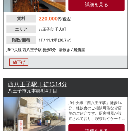
ウトで、お一人様からグループ
詳細を見る
客まで幅広く対応可能です。諸
条件等、お気軽にお問合せくだ
220,000
賃料
さい。
円(税込)
エリア
八王子市
千人町
階数/面積
1F / 11.1坪 (36.7㎡)
JR中央線
西八王子駅
徒歩3分
居抜き
/
居酒屋
値下げ
西八王子駅 | 徒歩14分
八王子市元本郷町4丁目
JR中央線『西八王子駅』徒歩14
分、軽飲食のご相談可能な貸店
舗のご紹介です。厨房機器が設
置されており、喫茶店やケーキ
屋、パン屋などにおすすめ！周
辺は住宅街が広がる落ち着いた
詳細を見る