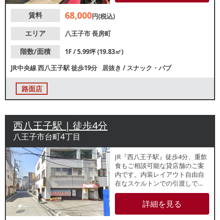
考えの方にもおすすめな小箱物
68,000
賃料
件です。諸条件等、お気軽にお
円(税込)
問合せください。
エリア
八王子市
長房町
階数/面積
1F / 5.99坪 (19.83㎡)
JR中央線
西八王子駅
徒歩19分
居抜き
/
スナック・パブ
路面店
西八王子駅 | 徒歩4分
八王子市台町4丁目
JR『西八王子駅』徒歩4分、重飲
食もご相談可能な貸店舗のご案
内です。内装レイアウト自由自
在なスケルトンでの引渡しで
す。近くにコインパーキングも
あり、地域密着型の営業に最適
詳細を見る
なエリアです。諸条件等、お気
軽にお問合せください。