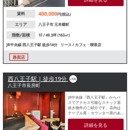
エリアで、地域密着型店舗をお
探しの方におすすめです。諸条
400,000
賃料
件等、お気軽にお問合せくださ
円(税込)
い。
エリア
八王子市
元本郷町
階数/面積
1F / 49.3坪 (163㎡)
JR中央線
西八王子駅
徒歩14分
リース
/
カフェ・喫茶店
路面店
西八王子駅 | 徒歩19分
バス
八王子市長房町
JR中央線『西八王子駅』からバ
スでアクセス可能なスナック居
抜き物件のご紹介です。店内は
テーブル席・カウンター席のあ
るレトロな雰囲気の内装です。
造作代無償のため初期費用を抑
詳細を見る
えた開業が可能！新規出店をお