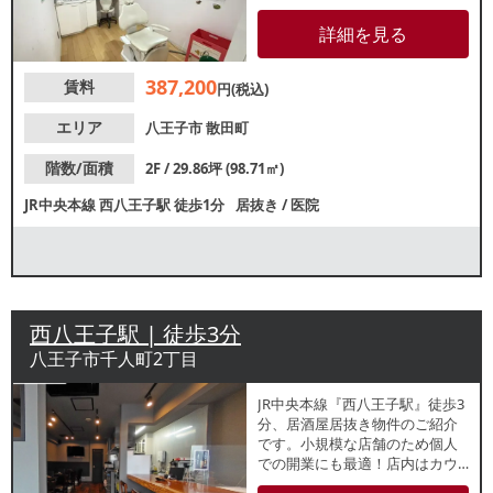
通いやすい立地です。クリニッ
ク、美容サロンなど類似業態ご
詳細を見る
希望の方におすすめの物件で
す。業種等、お気軽にお問合せ
387,200
賃料
ください。
円(税込)
エリア
八王子市
散田町
階数/面積
2F / 29.86坪 (98.71㎡)
JR中央本線
西八王子駅
徒歩1分
居抜き
/
医院
西八王子駅 | 徒歩3分
八王子市千人町2丁目
JR中央本線『西八王子駅』徒歩3
分、居酒屋居抜き物件のご紹介
です。小規模な店舗のため個人
での開業にも最適！店内はカウ
ンター席・テーブル席のレイア