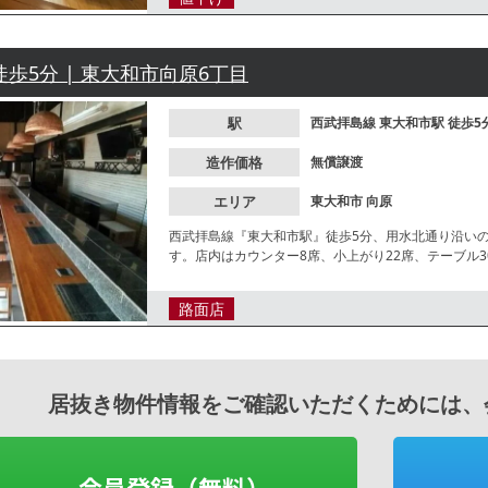
徒歩5分 | 東大和市向原6丁目
駅
西武拝島線
東大和市駅
徒歩5
造作価格
無償譲渡
エリア
東大和市
向原
西武拝島線『東大和市駅』徒歩5分、用水北通り沿い
す。店内はカウンター8席、小上がり22席、テーブル
密着型の営業に最適なエリアです。諸条件等、お気軽
路面店
居抜き物件情報をご確認いただくためには、
会員登録（無料）