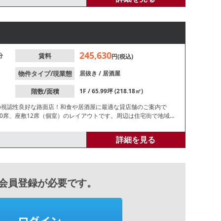
245,630
分
賃料
円(税込)
物件タイプ/現業態
居抜き
/
居酒屋
階数/面積
1F / 65.99坪 (218.18㎡)
の視認性良好な路面店！和食や居酒屋に最適な貸店舗のご案内で
30席、座敷12席（個室）のレイアウトです。周辺は住宅街で地域
にお問合せください。
詳細を見る
会員登録が必要です。
ログイン