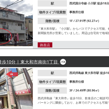
駅
西武国分寺線
小川駅
徒歩18
物件タイプ/現業態
事務所仕様
階数/面積
1F / 27.91坪 (92.27㎡)
『東大和市駅』『小川駅』からバスでアクセス可能、
新聞販売所が営業していました。周辺は住宅街で地域
ださい。
路面店
徒歩10分 | 東大和市南街1丁目
バス
駅
西武拝島線
東大和市駅
徒歩1
物件タイプ/現業態
事務所仕様
階数/面積
3F / 24.49坪 (80.96㎡)
西武拝島線『東大和市』徒歩10分、飲食店のご相談
パーキングに隣接しており、お車でのアクセスも可能
域密着型店舗に最適です。諸条件等、お気軽にお問合