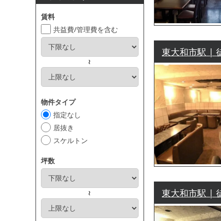
賃料
共益費/管理費を含む
東大和市駅 | 
～
物件タイプ
指定なし
居抜き
スケルトン
坪数
東大和市駅 | 
～