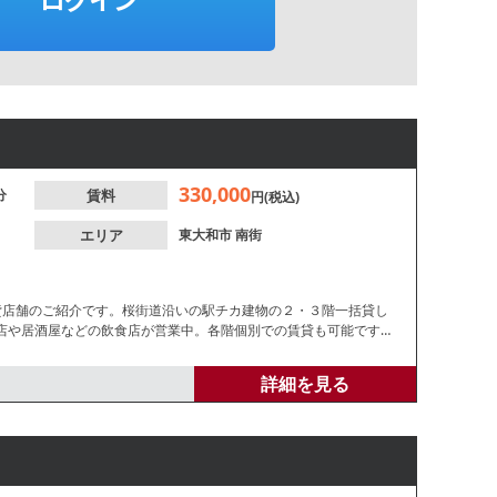
330,000
分
賃料
円(税込)
エリア
東大和市
南街
貸店舗のご紹介です。桜街道沿いの駅チカ建物の２・３階一括貸し
店や居酒屋などの飲食店が営業中。各階個別での賃貸も可能です。
詳細を見る