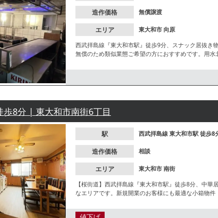
造作価格
無償譲渡
エリア
東大和市
向原
西武拝島線『東大和市駅』徒歩9分、スナック居抜き
無償のため類似業態ご希望の方におすすめです。用水
せください。
徒歩8分 | 東大和市南街6丁目
駅
西武拝島線
東大和市駅
徒歩8
造作価格
相談
エリア
東大和市
南街
【桜街道】西武拝島線『東大和市駅』徒歩8分、中華
なエリアです。新規開業のお客様にも最適な小箱物件
値下げ