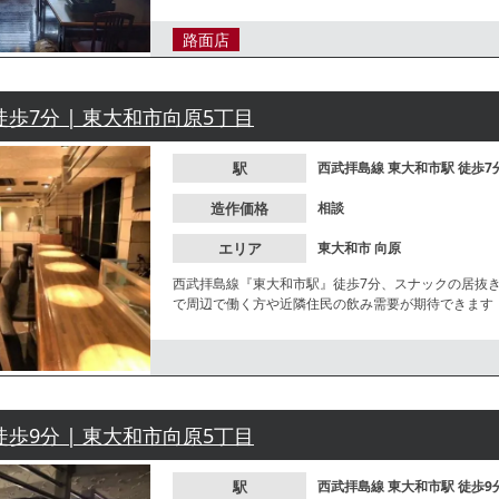
路面店
徒歩7分 | 東大和市向原5丁目
駅
西武拝島線
東大和市駅
徒歩7
造作価格
相談
エリア
東大和市
向原
西武拝島線『東大和市駅』徒歩7分、スナックの居抜
で周辺で働く方や近隣住民の飲み需要が期待できます
徒歩9分 | 東大和市向原5丁目
駅
西武拝島線
東大和市駅
徒歩9