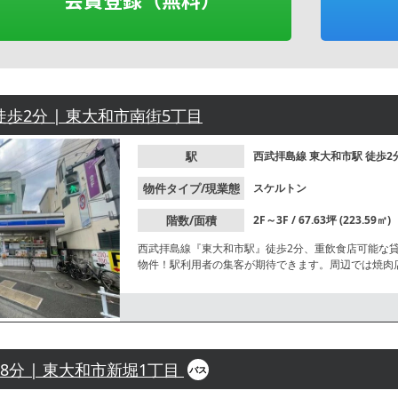
徒歩2分 | 東大和市南街5丁目
駅
西武拝島線
東大和市駅
徒歩2
物件タイプ/現業態
スケルトン
階数/面積
2F～3F / 67.63坪 (223.59㎡)
⻄武拝島線『東⼤和市駅』徒歩2分、重飲食店可能な
物件！駅利用者の集客が期待できます。周辺では焼肉
詳細はレスタンダードまでお問合せください。
18分 | 東大和市新堀1丁目
バス