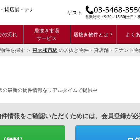
03-5468-355
・貸店舗・テナ
ゲスト
営業時間：9:30～18:30(土日
居抜き市場
での流れ
居抜き物件とは？
よく
サービス
物件を探す
＞
東大和市駅
の居抜き物件・貸店舗・テナント物
。
駅の最新の物件情報をリアルタイムで提供中
物件情報をご確認いただくためには、会員登録が必
（無料）
ロ