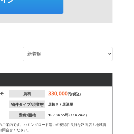
330,000
8分
賃料
円(税込)
物件タイプ/現業態
居抜き
/
居酒屋
階数/面積
1F / 34.55坪 (114.24㎡)
のご案内です。ハミングロード沿いの視認性良好な路面店！地域密
お問合せください。