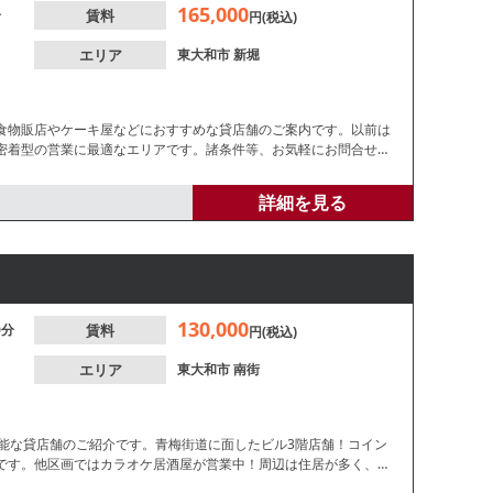
165,000
分
賃料
円(税込)
エリア
東大和市
新堀
食物販店やケーキ屋などにおすすめな貸店舗のご案内です。以前は
密着型の営業に最適なエリアです。諸条件等、お気軽にお問合せく
詳細を見る
130,000
0分
賃料
円(税込)
エリア
東大和市
南街
可能な貸店舗のご紹介です。青梅街道に面したビル3階店舗！コイン
です。他区画ではカラオケ居酒屋が営業中！周辺は住居が多く、地
せください。