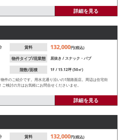
詳細を見る
132,000
分
賃料
円(税込)
物件タイプ/現業態
居抜き
/
スナック・パブ
階数/面積
1F / 15.12坪 (50㎡)
き物件のご紹介です。用水北通り沿いの1階路面店。周辺は住宅街
！ご検討の方はお気軽にお問合せくださいませ。
詳細を見る
132,000
分
賃料
円(税込)