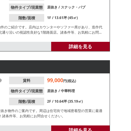
物件タイプ/現業態
居抜き
/
スナック・パブ
階数/面積
1F / 13.61坪 (45㎡)
物件のご紹介です。店内はカウンターやソファー席があり、造作代
北通り沿いの視認性良好な1階路面店。諸条件等、お気軽にお問合
詳細を見る
99,000
分
賃料
円(税込)
物件タイプ/現業態
居抜き
/
中華料理
階数/面積
2F / 10.64坪 (35.19㎡)
居抜き物件のご案内です。周辺は住宅街で地域密着型の営業に最適
！諸条件等、お気軽にお問合せください。
詳細を見る