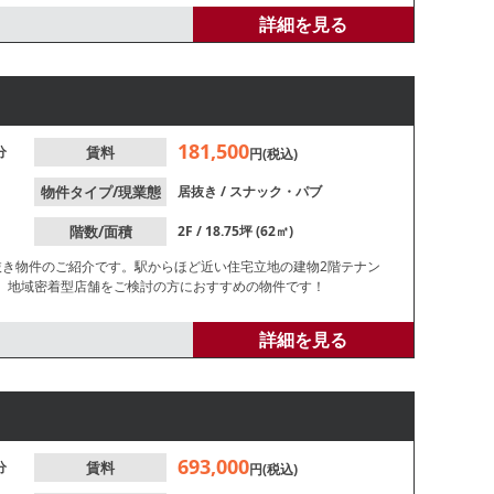
詳細を見る
181,500
分
賃料
円(税込)
物件タイプ/現業態
居抜き
/
スナック・パブ
階数/面積
2F / 18.75坪 (62㎡)
抜き物件のご紹介です。駅からほど近い住宅立地の建物2階テナン
。地域密着型店舗をご検討の方におすすめの物件です！
詳細を見る
693,000
分
賃料
円(税込)