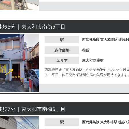
徒歩5分 | 東大和市南街5丁目
駅
西武拝島線
東大和市駅
徒歩5
造作価格
相談
エリア
東大和市
南街
西武拝島線『東大和市駅』から徒歩5分、スナック居
ト！平日・休日問わず近隣住民の集客が期待できます
徒歩7分 | 東大和市南街5丁目
駅
西武拝島線
東大和市駅
徒歩7