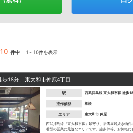
10
件中
1
～
10
件を表示
徒歩18分 | 東大和市仲原4丁目
駅
西武拝島線
東大和市駅
徒歩1
造作価格
相談
エリア
東大和市
仲原
西武拝島線『東大和市駅』最寄り、居酒屋居抜き物件
着型の営業に最適なエリアです。諸条件等、お気軽に