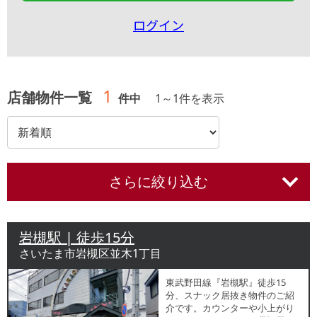
ログイン
1
店舗物件一覧
件中
1
～
1
件を表示
さらに絞り込む
岩槻駅 | 徒歩15分
さいたま市岩槻区並木1丁目
東武野田線『岩槻駅』徒歩15
分、スナック居抜き物件のご紹
介です。カウンターや小上がり