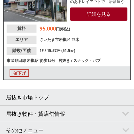
のあるレイアウトで、居酒屋や
小料理屋にもおすすめ！造作代
無償のため、類似業態ご希望の
詳細を見る
方はスピーディーな開業が可能
です。諸条件等、お気軽にお問
95,000
賃料
い合わせください。
円(税込)
エリア
さいたま市岩槻区
並木
階数/面積
1F / 15.57坪 (51.5㎡)
東武野田線
岩槻駅
徒歩15分
居抜き
/
スナック・パブ
値下げ
居抜き市場トップ
居抜き物件・貸店舗情報
その他メニュー