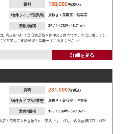
198,000
賃料
円(税込)
物件タイプ/現業態
居抜き
/
美容室・理容室
階数/面積
3F / 14.73坪 (48.71㎡)
北口商店街沿い！美容室居抜き物件のご案内です。今回は現テナン
4時間営業もご相談可能！是非一度ご内見ください！
詳細を見る
231,000
賃料
円(税込)
物件タイプ/現業態
居抜き
/
美容室・理容室
階数/面積
1F / 17.89坪 (59.13㎡)
面店！美容室居抜き物件のご案内です。嬉しい内装無償譲渡！軽飲