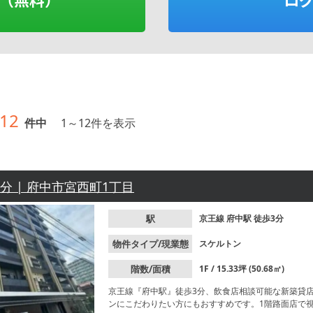
12
件中
1
～
12
件を表示
3分 | 府中市宮西町1丁目
駅
京王線
府中駅
徒歩3分
物件タイプ/現業態
スケルトン
階数/面積
1F / 15.33坪 (50.68㎡)
京王線『府中駅』徒歩3分、飲食店相談可能な新築貸店
ンにこだわりたい方にもおすすめです。1階路面店で