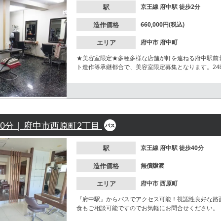
駅
京王線
府中駅
徒歩2分
造作価格
660,000円(税込)
エリア
府中市
府中町
★美容室限定★多種多様な店舗が軒を連ねる府中駅前
ト造作等承継都合で、美容室限定募集となります。2
40分 | 府中市西原町2丁目
バス
駅
京王線
府中駅
徒歩40分
造作価格
無償譲渡
エリア
府中市
西原町
『府中駅』からバスでアクセス可能！視認性良好な路
食もご相談可能ですのでお気軽にお問合せください。