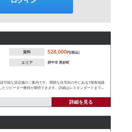
528,000
賃料
円(税込)
エリア
府中市
美好町
相談可能な貸店舗のご案内です。閑静な住宅街の中にある1階角地路
したリピーター獲得が期待できます。詳細はレスタンダードまでお
詳細を見る