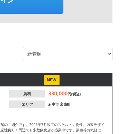
NEW
330,000
賃料
円(税込)
エリア
府中市
宮西町
舗のご紹介です。2026年7月竣工のスケルトン物件。内装デザイ
視認性良好！周辺でも多数飲食店が盛業中です。業種等お気軽にお