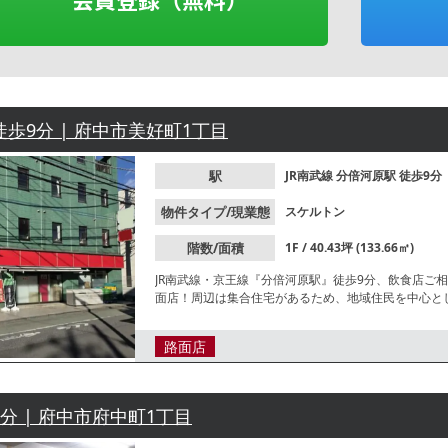
徒歩9分 | 府中市美好町1丁目
駅
JR南武線
分倍河原駅
徒歩9分
物件タイプ/現業態
スケルトン
階数/面積
1F / 40.43坪 (133.66㎡)
JR南武線・京王線『分倍河原駅』徒歩9分、飲食店ご
面店！周辺は集合住宅があるため、地域住民を中心と
問い合わせください。
路面店
2分 | 府中市府中町1丁目