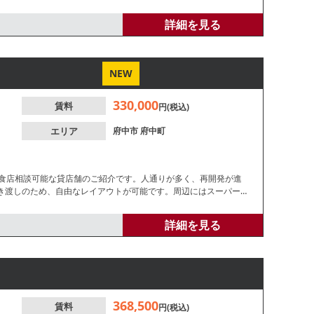
詳細を見る
NEW
330,000
賃料
円(税込)
エリア
府中市
府中町
飲食店相談可能な貸店舗のご紹介です。人通りが多く、再開発が進
き渡しのため、自由なレイアウトが可能です。周辺にはスーパーや
等お気軽にご相談ください。
詳細を見る
368,500
賃料
円(税込)