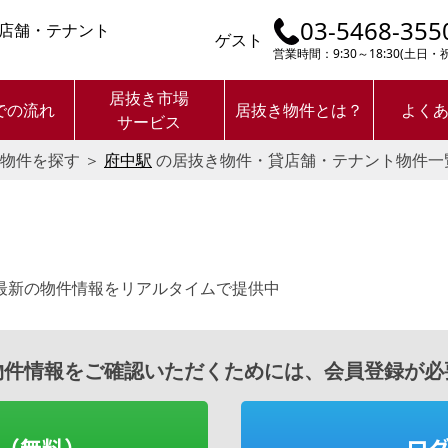
03-5468-355
店舗・テナント
ゲスト
営業時間：9:30～18:30(土日
居抜き市場
での流れ
居抜き物件とは？
よく
サービス
物件を探す
＞
府中駅
の居抜き物件・貸店舗・テナント物件一
最新の物件情報をリアルタイムで提供中
物件情報をご確認いただくためには、会員登録が必
（無料）
ロ