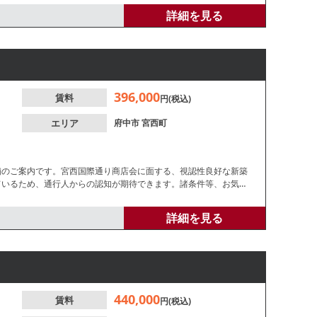
詳細を見る
396,000
賃料
円(税込)
エリア
府中市
宮西町
舗のご案内です。宮西国際通り商店会に面する、視認性良好な新築
ているため、通行人からの認知が期待できます。諸条件等、お気軽
詳細を見る
440,000
賃料
円(税込)