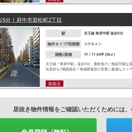
歩5分 | 府中市若松町2丁目
駅
京王線
東府中駅
徒歩5分
物件タイプ/現業態
スケルトン
階数/面積
1F / 17.54坪 (58㎡)
京王線『東府中駅』徒歩5分、重飲食のご相談可能な
性良好な1階路面店！地域密着型の営業に最適なエリ
路面店
居抜き物件情報をご確認いただくためには、
会員登録（無料）