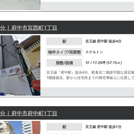
4分 | 府中市宮西町1丁目
駅
京王線
府中駅
徒歩4分
物件タイプ/現業態
スケルトン
階数/面積
1F / 17.29坪 (57.15㎡)
京王線『府中駅』徒歩4分、飲食店ご相談可能な貸店
1階路面店。駅から住宅街までの帰宅導線上に位置し
にお問合せください。
1分 | 府中市府中町1丁目
駅
京王線
府中駅
徒歩1分