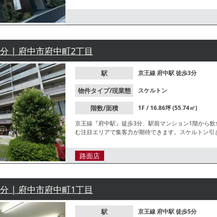
問合せください。
3分 | 府中市府中町2丁目
駅
京王線
府中駅
徒歩3分
物件タイプ/現業態
スケルトン
階数/面積
1F / 16.86坪 (55.74㎡)
京王線『府中駅』徒歩3分、駅前マンション1階から
む注目エリアで集客力が期待できます。スケルトン引
コンビニ、飲食店、公共施設も充実しています。業種
路面店
5分 | 府中市府中町1丁目
駅
京王線
府中駅
徒歩5分