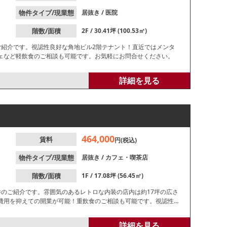
物件タイプ/現業態
居抜き
/
医院
階数/面積
2F / 30.41坪 (100.53㎡)
ご紹介です。視認性良好な角地ビル2階テナント！直近ではメンタ
ェなど軽飲食のご相談も可能です。お気軽にお問合せください。
詳細を見る
464,000
賃料
円(税込)
物件タイプ/現業態
居抜き
/
カフェ・喫茶店
階数/面積
1F / 17.08坪 (56.45㎡)
件のご紹介です。雰囲気のあるレトロな内装の店内は約17坪の広さ
費用を抑えての開業が可能！重飲食のご相談も可能です。視認性良
い。
詳細を見る