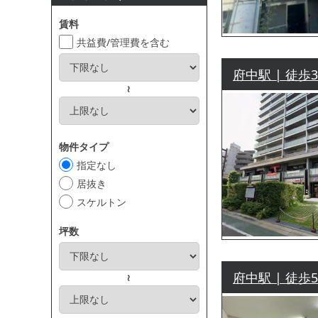
賃料
共益費/管理費を含む
府中駅 | 徒歩
～
物件タイプ
指定なし
居抜き
スケルトン
坪数
府中駅 | 徒歩
～