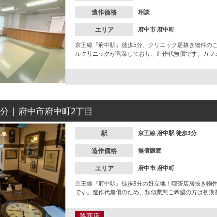
造作価格
相談
エリア
府中市
府中町
京王線『府中駅』徒歩5分、クリニック居抜き物件の
ルクリニックが営業しており、造作代無償です。カフ
3分 | 府中市府中町2丁目
駅
京王線
府中駅
徒歩3分
造作価格
無償譲渡
エリア
府中市
府中町
京王線『府中駅』徒歩3分の好立地！喫茶店居抜き物
です。造作代無償のため、類似業態ご希望の方は初期
好な1階路面店！諸条件等、お気軽にお問合せくださ
路面店