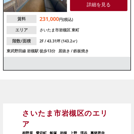
方におすすめです。1階ではピザ
詳細を見る
デリバリー店が盛業中！諸条件
等、お気軽にお問合せくださ
231,000
賃料
い。
円(税込)
エリア
さいたま市岩槻区
東町
階数/面積
2F / 43.31坪 (143.2㎡)
東武野田線
岩槻駅
徒歩13分
居抜き
/
鉄板焼き
さいたま市岩槻区のエリ
ア
相野原
愛宕町
飯塚
岩槻
上野
浮谷
裏慈恩寺