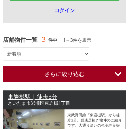
ログイン
3
店舗物件一覧
件中
1
～
3
件を表示
さらに絞り込む
東岩槻駅 | 徒歩3分
さいたま市岩槻区東岩槻1丁目
東武野田線『東岩槻駅』から徒
歩3分、鰻店居抜き物件のご紹介
です。大通り沿いの視認性良好