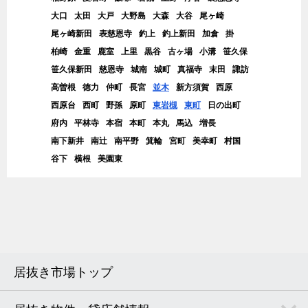
大口
太田
大戸
大野島
大森
大谷
尾ヶ崎
尾ヶ崎新田
表慈恩寺
釣上
釣上新田
加倉
掛
柏崎
金重
鹿室
上里
黒谷
古ヶ場
小溝
笹久保
笹久保新田
慈恩寺
城南
城町
真福寺
末田
諏訪
高曽根
徳力
仲町
長宮
並木
新方須賀
西原
西原台
西町
野孫
原町
東岩槻
東町
日の出町
府内
平林寺
本宿
本町
本丸
馬込
増長
南下新井
南辻
南平野
箕輪
宮町
美幸町
村国
谷下
横根
美園東
居抜き市場トップ