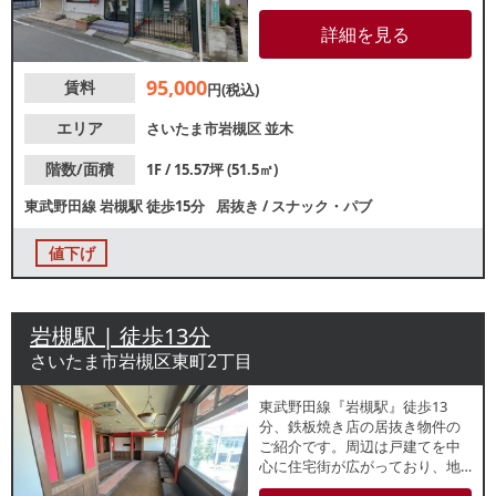
小料理屋にもおすすめ！造作代
無償のため、類似業態ご希望の
詳細を見る
方はスピーディーな開業が可能
です。諸条件等、お気軽にお問
95,000
賃料
い合わせください。
円(税込)
エリア
さいたま市岩槻区
並木
階数/面積
1F / 15.57坪 (51.5㎡)
東武野田線
岩槻駅
徒歩15分
居抜き
/
スナック・パブ
値下げ
岩槻駅 | 徒歩13分
さいたま市岩槻区東町2丁目
東武野田線『岩槻駅』徒歩13
分、鉄板焼き店の居抜き物件の
ご紹介です。周辺は戸建てを中
心に住宅街が広がっており、地
域身に根差した営業をお考えの