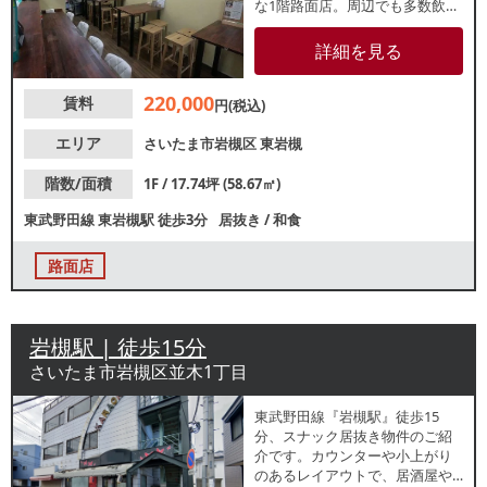
な1階路面店。周辺でも多数飲食
店が盛業中で、あたりには住宅
街が広がっており、地域住民の
詳細を見る
集客が期待できます。諸条件
等、お気軽にお問合せくださ
220,000
賃料
い。
円(税込)
エリア
さいたま市岩槻区
東岩槻
階数/面積
1F / 17.74坪 (58.67㎡)
東武野田線
東岩槻駅
徒歩3分
居抜き
/
和食
路面店
岩槻駅 | 徒歩15分
さいたま市岩槻区並木1丁目
東武野田線『岩槻駅』徒歩15
分、スナック居抜き物件のご紹
介です。カウンターや小上がり
のあるレイアウトで、居酒屋や