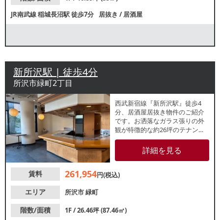
JR南武線
稲城長沼駅
徒歩7分
居抜き
/
居酒屋
新所沢駅 | 徒歩4分
所沢市緑町2丁目
西武新宿線『新所沢駅』徒歩4
分、居酒屋居抜き物件のご紹介
です。お洒落なガラス張りの外
観が特徴的な約26坪のテナン
ト。視認性も良好で、来店動機
の創出に期待できます。駅近立
詳細を見る
地のため、地域住民や駅利用者
の集客が見込める物件です。
261,954
賃料
円(税込)
エリア
所沢市
緑町
階数/面積
1F / 26.46坪 (87.46㎡)