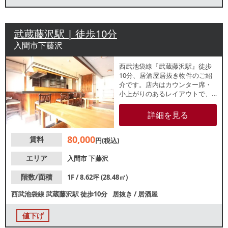
武蔵藤沢駅 | 徒歩10分
入間市下藤沢
西武池袋線『武蔵藤沢駅』徒歩
10分、居酒屋居抜き物件のご紹
介です。店内はカウンター席・
小上がりのあるレイアウトで、
お一人様から複数客まで幅広く
対応可能。地域密着型店舗をお
詳細を見る
探しの方におすすめです。諸条
件等、お気軽にお問合せくださ
80,000
賃料
い。
円(税込)
エリア
入間市
下藤沢
階数/面積
1F / 8.62坪 (28.48㎡)
西武池袋線
武蔵藤沢駅
徒歩10分
居抜き
/
居酒屋
値下げ