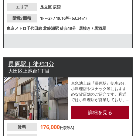
エリア
足立区
辰沼
階数/面積
1F～2F / 19.16坪 (63.34㎡)
東京メトロ千代田線
北綾瀬駅
徒歩18分
居抜き
/
居酒屋
長原駅 | 徒歩3分
大田区上池台1丁目
東急池上線『長原駅』徒歩3分、
小料理店やスナック等におすす
めな貸店舗のご紹介です。直近
では小料理店が営業しており、
現況引き渡しとなります。視認
性良好な路面店です。諸条件
詳細を見る
等、お気軽にお問合せくださ
い。
176,000
賃料
円(税込)