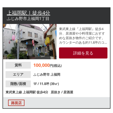
上福岡駅 | 徒歩4分
ふじみ野市上福岡1丁目
東武東上線『上福岡駅』徒歩4
分、居酒屋や小料理屋におすす
めな居抜き物件のご紹介です。
カウンターのある約11.8坪のコ
ンパクトな店舗。周辺は中華料
理店や多国籍料理店など多数飲
詳細を見る
食店が営業中のエリア！諸条件
等、お気軽にお問合せくださ
100,000
賃料
い。
円(税込)
エリア
ふじみ野市
上福岡
階数/面積
1F / 11.8坪 (39㎡)
東武東上線
上福岡駅
徒歩4分
居抜き
/
居酒屋
路面店