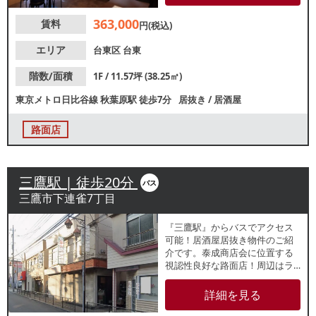
パーソンのランチ・テイクアウ
363,000
賃料
ト需要が期待できます。業種等
円(税込)
お気軽にお問合せください。
エリア
台東区
台東
階数/面積
1F / 11.57坪 (38.25㎡)
東京メトロ日比谷線
秋葉原駅
徒歩7分
居抜き
/
居酒屋
路面店
三鷹駅 | 徒歩20分
バス
三鷹市下連雀7丁目
『三鷹駅』からバスでアクセス
可能！居酒屋居抜き物件のご紹
介です。泰成商店会に位置する
視認性良好な路面店！周辺はラ
ーメン店やイタリアン、焼鳥店
などの飲食店が集まっており、
詳細を見る
地域住民を中心とした集客が期