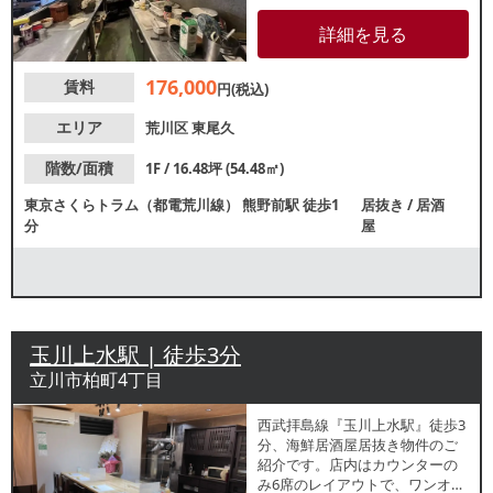
ってすぐの立地で、周辺ではフ
ァストフード店やラーメン店が
詳細を見る
営業中です。業種等お気軽にお
問合せください。
176,000
賃料
円(税込)
エリア
荒川区
東尾久
階数/面積
1F / 16.48坪 (54.48㎡)
東京さくらトラム（都電荒川線）
熊野前駅
徒歩1
居抜き
/
居酒
分
屋
玉川上水駅 | 徒歩3分
立川市柏町4丁目
西武拝島線『玉川上水駅』徒歩3
分、海鮮居酒屋居抜き物件のご
紹介です。店内はカウンターの
み6席のレイアウトで、ワンオペ