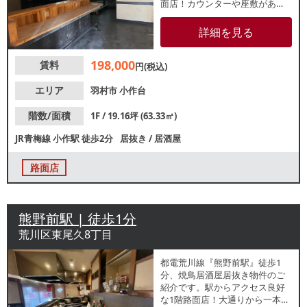
面店！カウンターや座敷があ
り、和食店や定食屋等におすす
めです。地域密着型店舗をお探
詳細を見る
しの方におすすめです。諸条件
等、お気軽にお問合せください
198,000
賃料
円(税込)
エリア
羽村市
小作台
階数/面積
1F / 19.16坪 (63.33㎡)
JR青梅線
小作駅
徒歩2分
居抜き
/
居酒屋
路面店
熊野前駅 | 徒歩1分
荒川区東尾久8丁目
都電荒川線『熊野前駅』徒歩1
分、焼鳥居酒屋居抜き物件のご
紹介です。駅からアクセス良好
な1階路面店！大通りから一本入