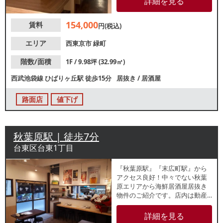
詳細を見る
着型の営業に最適なエリアで
す。新規開業のお客様にも最適
154,000
賃料
な小箱物件！諸条件等、お気軽
円(税込)
にお問合せください。
エリア
西東京市
緑町
階数/面積
1F / 9.98坪 (32.99㎡)
西武池袋線
ひばりヶ丘駅
徒歩15分
居抜き
/
居酒屋
路面店
値下げ
秋葉原駅 | 徒歩7分
台東区台東1丁目
『秋葉原駅』『末広町駅』から
アクセス良好！中々でない秋葉
原エリアから海鮮居酒屋居抜き
物件のご紹介です。店内は動産
物撤去済みですが、カウンター
がございます。近隣はオフィス
詳細を見る
ビルや事務所が多く、ビジネス