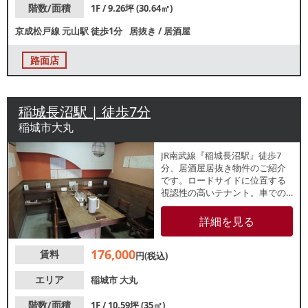
階数/面積
1F / 9.26坪 (30.64㎡)
京成松戸線
元山駅
徒歩1分
居抜き
/
居酒屋
路面店
稲城長沼駅 | 徒歩7分
稲城市大丸
JR南武線『稲城長沼駅』徒歩7
分、居酒屋居抜き物件のご紹介
です。ロードサイドに位置する
視認性の高いテナント。車での
アクセスもしやすく、地域のお
客様を中心に幅広い集客が期待
詳細を見る
できます。
176,000
賃料
円(税込)
エリア
稲城市
大丸
階数/面積
1F / 10.59坪 (35㎡)