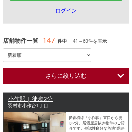
ログイン
147
店舗物件一覧
件中
41
～
60
件を表示
さらに絞り込む
小作駅 | 徒歩2分
羽村市小作台1丁目
JR青梅線『小作駅』東口から徒
歩2分、居酒屋居抜き物件のご紹
介です。視認性良好な角地1階路