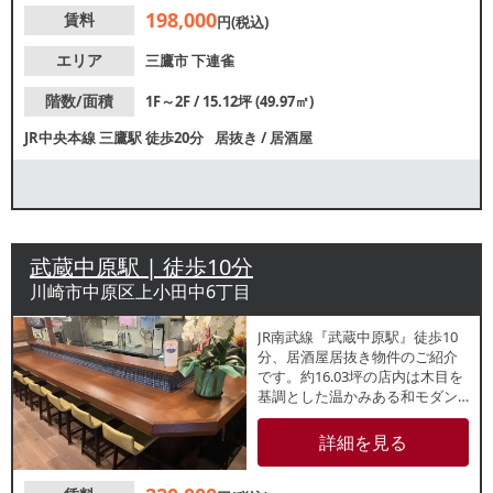
待できるエリアです。業種等お
198,000
賃料
気軽にお問合せください。
円(税込)
エリア
三鷹市
下連雀
階数/面積
1F～2F / 15.12坪 (49.97㎡)
JR中央本線
三鷹駅
徒歩20分
居抜き
/
居酒屋
武蔵中原駅 | 徒歩10分
川崎市中原区上小田中6丁目
JR南武線『武蔵中原駅』徒歩10
分、居酒屋居抜き物件のご紹介
です。約16.03坪の店内は木目を
基調とした温かみある和モダン
テイストで、落ち着いた雰囲気
の内装。前テナントはカウンタ
詳細を見る
ー6席・座敷20席のレイアウトで
使用していました。お一人様か