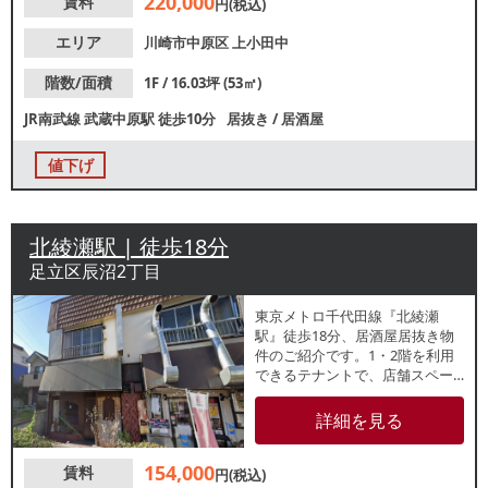
220,000
賃料
らグループ利用まで幅広い客層
円(税込)
に対応可能です。駅からの帰宅
動線上に位置しており、地域住
エリア
川崎市中原区
上小田中
民を中心とした集客が期待でき
ます。
階数/面積
1F / 16.03坪 (53㎡)
JR南武線
武蔵中原駅
徒歩10分
居抜き
/
居酒屋
値下げ
北綾瀬駅 | 徒歩18分
足立区辰沼2丁目
東京メトロ千代田線『北綾瀬
駅』徒歩18分、居酒屋居抜き物
件のご紹介です。1・2階を利用
できるテナントで、店舗スペー
スを確保しやすい区画。住宅エ
リアに位置し、地域に根差した
詳細を見る
店舗運営をご検討の方にもおす
すめです。
154,000
賃料
円(税込)