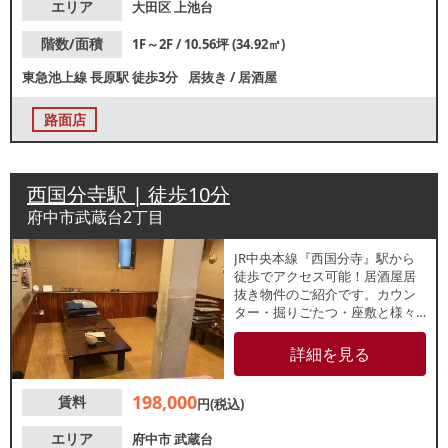
エリア
大田区
上池台
階数/面積
1F～2F / 10.56坪 (34.92㎡)
東急池上線
長原駅
徒歩3分
居抜き
/
居酒屋
路面店
西国分寺駅 | 徒歩10分
府中市武蔵台2丁目
JR中央本線『⻄国分寺』駅から
徒歩でアクセス可能！居酒屋居
抜き物件のご紹介です。カウン
ター・掘りごたつ・座敷と様々
な形式の座席があり、親しみの
ある雰囲気の内装です。諸条件
詳細を見る
等、お気軽にお問合せくださ
い！
198,000
賃料
円(税込)
エリア
府中市
武蔵台