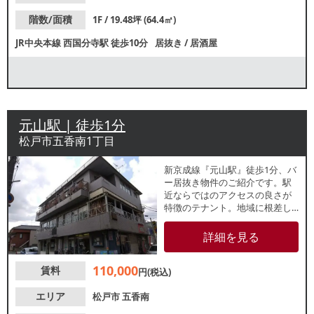
階数/面積
1F / 19.48坪 (64.4㎡)
JR中央本線
西国分寺駅
徒歩10分
居抜き
/
居酒屋
元山駅 | 徒歩1分
松戸市五香南1丁目
新京成線『元山駅』徒歩1分、バ
ー居抜き物件のご紹介です。駅
近ならではのアクセスの良さが
特徴のテナント。地域に根差し
た店舗運営をご検討の方にもお
すすめです。
詳細を見る
110,000
賃料
円(税込)
エリア
松戸市
五香南