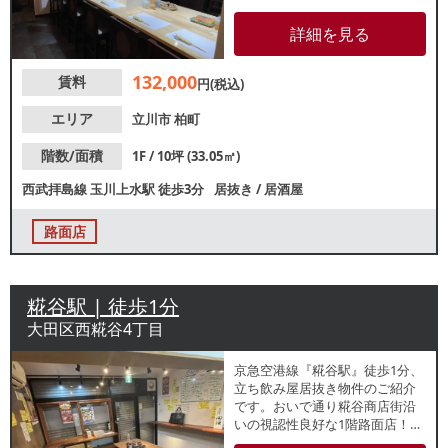
でお考えの方にもおすすめ。オ
ープンカウンターのため、ライ
詳細を見る
ブ感を演出することもできま
す。周辺は団地が広がってお
132,000
賃料
り、近隣住民のリピーター獲得
円(税込)
が期待できます。
エリア
立川市
柏町
階数/面積
1F / 10坪 (33.05㎡)
西武拝島線
玉川上水駅
徒歩3分
居抜き
/
居酒屋
路面店
糀谷駅 | 徒歩1分
大田区西糀谷4丁目
京急空港線『糀谷駅』徒歩1分、
立ち飲み屋居抜き物件のご紹介
です。おいで通り糀谷商店街沿
いの視認性良好な1階路面店！居
酒屋やバーなどにもおすすめ。