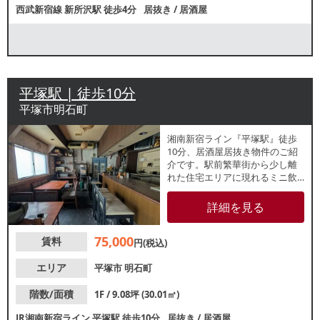
西武新宿線
新所沢駅
徒歩4分
居抜き
/
居酒屋
平塚駅 | 徒歩10分
平塚市明石町
湘南新宿ライン『平塚駅』徒歩
10分、居酒屋居抜き物件のご紹
介です。駅前繁華街から少し離
れた住宅エリアに現れるミニ飲
食スポットに位置しておりま
す。視認性良好な1階角地路面
詳細を見る
店。店内はカウンター席・テー
ブル席のある約9.08坪の小箱物
75,000
賃料
件で造作代無償！新規出店をお
円(税込)
考えの方にもおすすめです。諸
条件等、お気軽にお問合せくだ
エリア
平塚市
明石町
さい。
階数/面積
1F / 9.08坪 (30.01㎡)
JR湘南新宿ライン
平塚駅
徒歩10分
居抜き
/
居酒屋