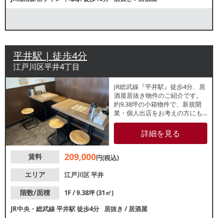
平井駅 | 徒歩4分
江戸川区平井4丁目
JR総武線『平井駅』徒歩4分、居
酒屋居抜き物件のご紹介です。
約9.38坪の小箱物件で、新規開
業・個人出店をお考えの方にも
おすすめ！交差点角地の視認性
良好な1階路面店です。諸条件
詳細を見る
等、お気軽にお問合せくださ
い。
209,000
賃料
円(税込)
エリア
江戸川区
平井
階数/面積
1F / 9.38坪 (31㎡)
JR中央・総武線
平井駅
徒歩4分
居抜き
/
居酒屋