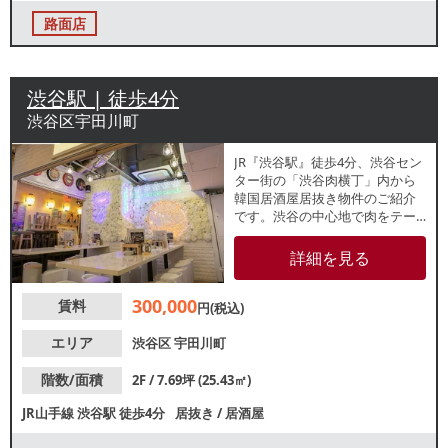
路面店
渋谷駅 | 徒歩4分
渋谷区宇田川町
JR『渋谷駅』徒歩4分、渋谷セン
ター街の「渋谷肉横丁」内から
韓国居酒屋居抜き物件のご紹介
です。渋谷の中心地で肉をテー
マにした小店舗が集まる飲食施
設内で、若者を中心に多くの集
詳細を見る
客が期待できます。諸条件等、
お気軽にお問合せください。
300,000
賃料
円(税込)
エリア
渋谷区
宇田川町
階数/面積
2F / 7.69坪 (25.43㎡)
JR山手線
渋谷駅
徒歩4分
居抜き
/
居酒屋