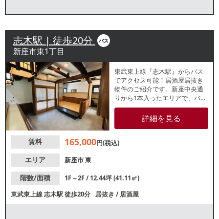
志木駅 | 徒歩20分
バス
新座市東1丁目
東武東上線『志木駅』からバス
でアクセス可能！居酒屋居抜き
物件のご紹介です。新座中央通
りから1本入ったエリアで、バス
停からも近くの立地です。重飲
食相談可能ですので、業種等お
詳細を見る
気軽にお問合せください。
165,000
賃料
円(税込)
エリア
新座市
東
階数/面積
1F～2F / 12.44坪 (41.11㎡)
東武東上線
志木駅
徒歩20分
居抜き
/
居酒屋