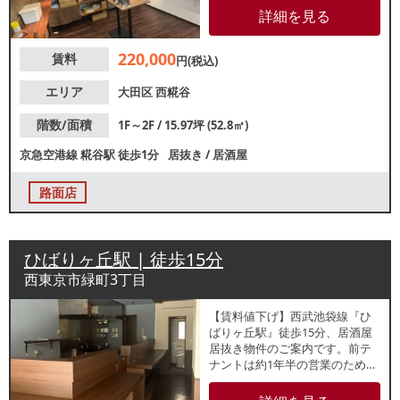
重飲食のご相談も可能ですの
詳細を見る
で、業種等お気軽にお問合せく
ださい。
220,000
賃料
円(税込)
エリア
大田区
西糀谷
階数/面積
1F～2F / 15.97坪 (52.8㎡)
京急空港線
糀谷駅
徒歩1分
居抜き
/
居酒屋
路面店
ひばりヶ丘駅 | 徒歩15分
西東京市緑町3丁目
【賃料値下げ】西武池袋線『ひ
ばりヶ丘駅』徒歩15分、居酒屋
居抜き物件のご案内です。前テ
ナントは約1年半の営業のため、
内装美麗！視認性良好な角地の
路面店。周辺は住宅街で地域密