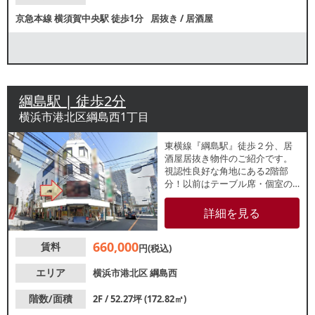
京急本線
横須賀中央駅
徒歩1分
居抜き
/
居酒屋
綱島駅 | 徒歩2分
横浜市港北区綱島西1丁目
東横線『綱島駅』徒歩２分、居
酒屋居抜き物件のご紹介です。
視認性良好な角地にある2階部
分！以前はテーブル席・個室の
ある全80席のレイアウトで使用
されていました。詳細、ご不明
詳細を見る
点等はお気軽にレスタンダード
までお問い合わせください。
660,000
賃料
円(税込)
エリア
横浜市港北区
綱島西
階数/面積
2F / 52.27坪 (172.82㎡)