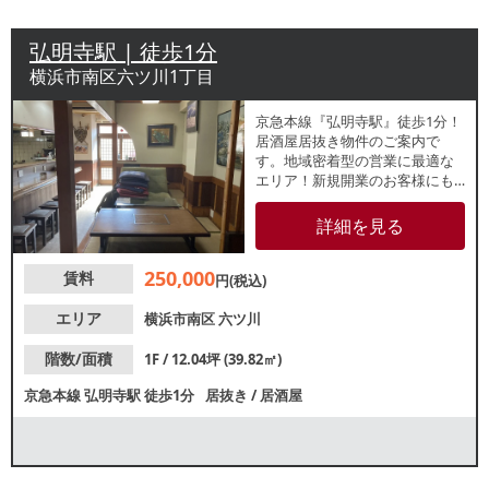
弘明寺駅 | 徒歩1分
横浜市南区六ツ川1丁目
京急本線『弘明寺駅』徒歩1分！
居酒屋居抜き物件のご案内で
す。地域密着型の営業に最適な
エリア！新規開業のお客様にも
最適な小箱物件！諸条件等、お
気軽にお問合せください。
詳細を見る
250,000
賃料
円(税込)
エリア
横浜市南区
六ツ川
階数/面積
1F / 12.04坪 (39.82㎡)
京急本線
弘明寺駅
徒歩1分
居抜き
/
居酒屋