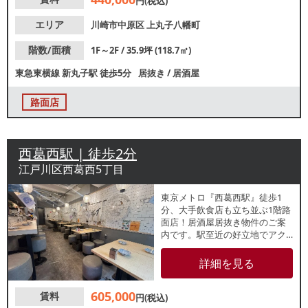
円(税込)
エリア
川崎市中原区
上丸子八幡町
階数/面積
1F～2F / 35.9坪 (118.7㎡)
東急東横線
新丸子駅
徒歩5分
居抜き
/
居酒屋
路面店
西葛西駅 | 徒歩2分
江戸川区西葛西5丁目
東京メトロ『西葛西駅』徒歩1
分、大手飲食店も立ち並ぶ1階路
面店！居酒屋居抜き物件のご案
内です。駅至近の好立地でアク
セス良好！駅利用客や地元住民
の集客が見込めます。重飲食の
詳細を見る
ご相談可能ですので、業種等お
気軽にお問合せください。
605,000
賃料
円(税込)