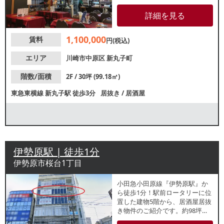
反対側は高架下の飲食店街があ
り、駅利用客や周辺住民の集客
詳細を見る
が期待できます。諸条件等、お
気軽にお問合せください。
1,100,000
賃料
円(税込)
エリア
川崎市中原区
新丸子町
階数/面積
2F / 30坪 (99.18㎡)
東急東横線
新丸子駅
徒歩3分
居抜き
/
居酒屋
伊勢原駅 | 徒歩1分
伊勢原市桜台1丁目
小田急小田原線『伊勢原駅』か
ら徒歩1分！駅前ロータリーに位
置した建物5階から、居酒屋居抜
き物件のご紹介です。約98坪の
大箱物件！他フロアでは調剤薬