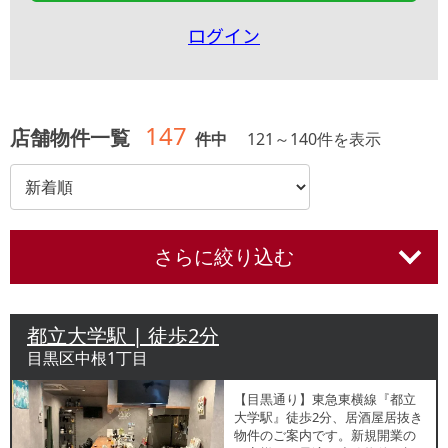
ログイン
147
店舗物件一覧
件中
121
～
140
件を表示
さらに絞り込む
都立大学駅 | 徒歩2分
目黒区中根1丁目
【目黒通り】東急東横線『都立
大学駅』徒歩2分、居酒屋居抜き
物件のご案内です。新規開業の