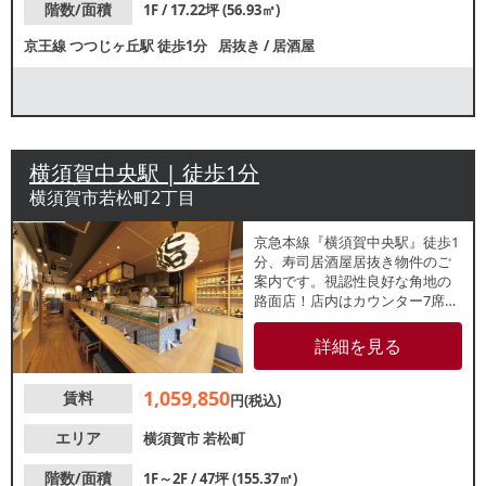
業種等、お客様に対応可能で
階数/面積
1F / 17.22坪 (56.93㎡)
す。
京王線
つつじヶ丘駅
徒歩1分
居抜き
/
居酒屋
横須賀中央駅 | 徒歩1分
横須賀市若松町2丁目
京急本線『横須賀中央駅』徒歩1
分、寿司居酒屋居抜き物件のご
案内です。視認性良好な角地の
路面店！店内はカウンター7席、
テーブル55席、お座敷20席のレ
イアウトです。諸条件等、お気
詳細を見る
軽にお問合せください。
1,059,850
賃料
円(税込)
エリア
横須賀市
若松町
階数/面積
1F～2F / 47坪 (155.37㎡)