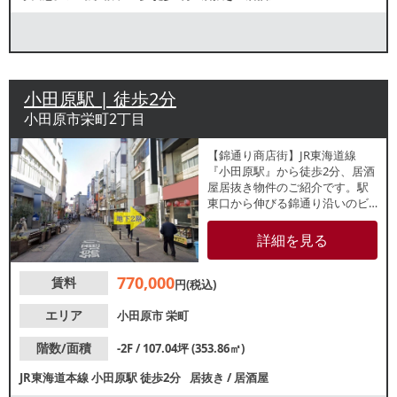
小田原駅 | 徒歩2分
小田原市栄町2丁目
【錦通り商店街】JR東海道線
『小田原駅』から徒歩2分、居酒
屋居抜き物件のご紹介です。駅
東口から伸びる錦通り沿いのビ
ル地下2階店舗！飲食店をはじめ
多数店舗が軒を連ねており、昼
詳細を見る
夜問わず集客が期待できるエリ
アです。諸条件等、お気軽にお
770,000
賃料
問合せください。
円(税込)
エリア
小田原市
栄町
階数/面積
-2F / 107.04坪 (353.86㎡)
JR東海道本線
小田原駅
徒歩2分
居抜き
/
居酒屋