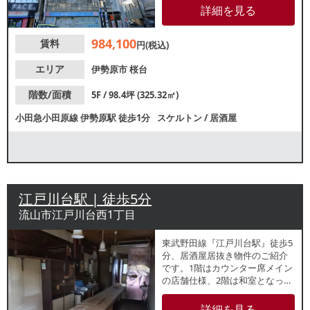
局、銀行、モデルルーム、カラ
詳細を見る
オケ店が入居中！ご検討の方は
お気軽にレスタンダードまでお
984,100
賃料
問合せください。
円(税込)
エリア
伊勢原市
桜台
階数/面積
5F / 98.4坪 (325.32㎡)
小田急小田原線
伊勢原駅
徒歩1分
スケルトン
/
居酒屋
江戸川台駅 | 徒歩5分
流山市江戸川台西1丁目
東武野田線『江戸川台駅』徒歩5
分、居酒屋居抜き物件のご紹介
です。1階はカウンター席メイン
の店舗仕様、2階は和室となって
おります。駅西口からの帰宅動
線上に飲食店やクリニックが点
詳細を見る