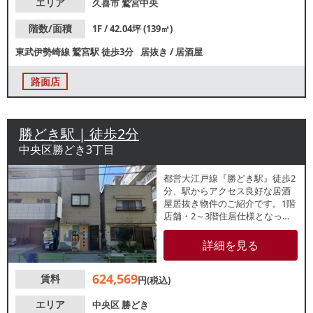
エリア
久喜市
鷲宮中央
階数/面積
1F / 42.04坪 (139㎡)
東武伊勢崎線
鷲宮駅
徒歩3分
居抜き
/
居酒屋
路面店
勝どき駅 | 徒歩2分
中央区勝どき3丁目
都営大江戸線『勝どき駅』徒歩2
分、駅からアクセス良好な居酒
屋居抜き物件のご紹介です。1階
店舗・2～3階住居仕様となって
おります。タワーマンション目
の前の立地で、周辺でも居酒屋
詳細を見る
やラーメン屋等の多数飲食店が
盛業中！近隣住民、駅利用客の
624,569
賃料
集客が期待できます。重飲食相
円(税込)
談可能なため、業種等お気軽に
お問い合わせください
エリア
中央区
勝どき