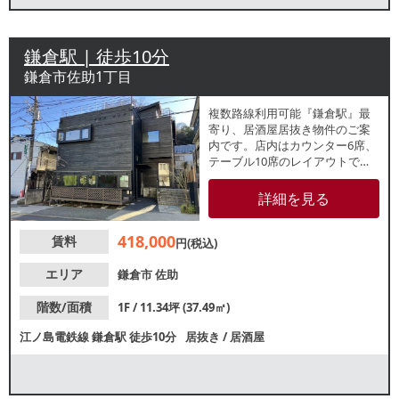
鎌倉駅 | 徒歩10分
鎌倉市佐助1丁目
複数路線利用可能『鎌倉駅』最
寄り、居酒屋居抜き物件のご案
内です。店内はカウンター6席、
テーブル10席のレイアウトでし
た。各種重飲食ご相談可能です
ので、お気軽にお問合せくださ
詳細を見る
い。
418,000
賃料
円(税込)
エリア
鎌倉市
佐助
階数/面積
1F / 11.34坪 (37.49㎡)
江ノ島電鉄線
鎌倉駅
徒歩10分
居抜き
/
居酒屋