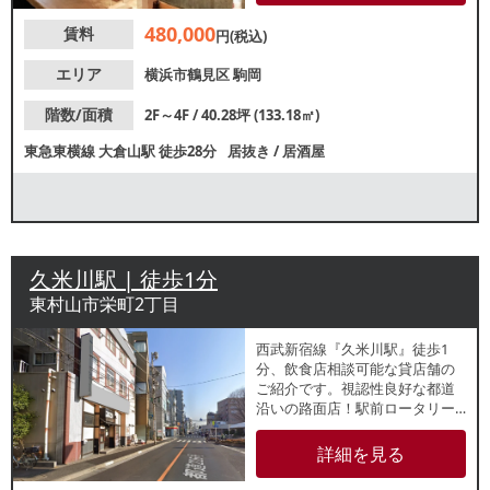
待できます。ご検討の方はお気
480,000
賃料
軽にお問合せください。
円(税込)
エリア
横浜市鶴見区
駒岡
階数/面積
2F～4F / 40.28坪 (133.18㎡)
東急東横線
大倉山駅
徒歩28分
居抜き
/
居酒屋
久米川駅 | 徒歩1分
東村山市栄町2丁目
西武新宿線『久米川駅』徒歩1
分、飲食店相談可能な貸店舗の
ご紹介です。視認性良好な都道
沿いの路面店！駅前ロータリー
目の前で、駅利用客や周辺オフ
ィスで働くビジネスパーソンを
詳細を見る
中心に集客が期待できます。引
き渡し状態はご相談になります