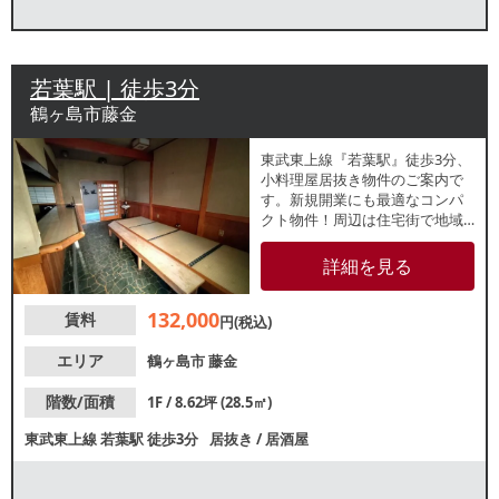
若葉駅 | 徒歩3分
鶴ヶ島市藤金
東武東上線『若葉駅』徒歩3分、
小料理屋居抜き物件のご案内で
す。新規開業にも最適なコンパ
クト物件！周辺は住宅街で地域
密着型の営業に最適なエリアで
す。諸条件等、お気軽にお問合
詳細を見る
せください。
132,000
賃料
円(税込)
エリア
鶴ヶ島市
藤金
階数/面積
1F / 8.62坪 (28.5㎡)
東武東上線
若葉駅
徒歩3分
居抜き
/
居酒屋