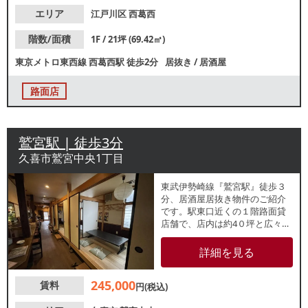
エリア
江戸川区
西葛西
階数/面積
1F / 21坪 (69.42㎡)
東京メトロ東西線
西葛西駅
徒歩2分
居抜き
/
居酒屋
路面店
鷲宮駅 | 徒歩3分
久喜市鷲宮中央1丁目
東武伊勢崎線『鷲宮駅』徒歩３
分、居酒屋居抜き物件のご紹介
です。駅東口近くの１階路面貸
店舗で、店内は約4０坪と広々と
したレイアウト。無料駐車場６
台が利用可能！駅から近いです
詳細を見る
が、周辺は閑静な住宅街エリ
ア。前店舗の造作を活かした、
245,000
賃料
地域に根差した店舗をお考えの
円(税込)
方に適した物件です。