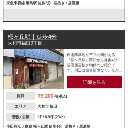
東急東横線
綱島駅
徒歩2分
居抜き
/
居酒屋
桜ヶ丘駅 | 徒歩4分
大和市福田3丁目
自衛隊基地や市立公園がある
『桜ヶ丘駅』西口から徒歩4分、
居酒屋居抜き物件のご紹介で
す。周辺は競合店少なく、今が
出店チャンスです。諸条件等、
お気軽にお問合せください。
詳細を見る
79,200
賃料
円(税込)
エリア
大和市
福田
階数/面積
1F / 6.9坪 (23㎡)
小田急江ノ島線
桜ヶ丘駅
徒歩4分
居抜き
/
居酒屋