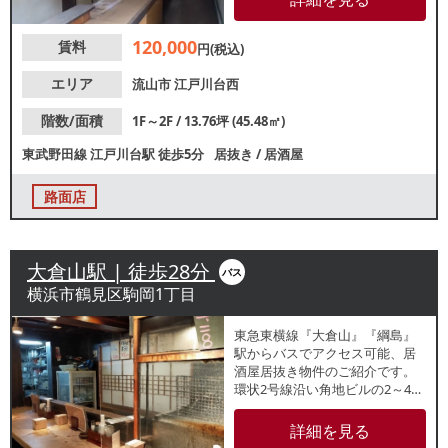
在するエリアで、地域に根差し
た営業をお考えの方におすすめ
120,000
賃料
です。諸条件等、お気軽にお問
円(税込)
合せください。
エリア
流山市
江戸川台西
階数/面積
1F～2F / 13.76坪 (45.48㎡)
東武野田線
江戸川台駅
徒歩5分
居抜き
/
居酒屋
路面店
大倉山駅 | 徒歩28分
バス
横浜市鶴見区駒岡1丁目
東急東横線『大倉山』『綱島』
駅からバスでアクセス可能、居
酒屋居抜き物件のご紹介です。
環状2号線沿い角地ビルの2～4階
店舗！大型ショッピングモー
ル・トレッサ横浜近くで近隣住
詳細を見る
民のランチ・ディナー需要が期