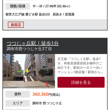
階数/面積
1F～3F / 27.96坪 (92.46㎡)
都営大江戸線
勝どき駅
徒歩2分
居抜き
/
居酒屋
路面店
つつじヶ丘駅 | 徒歩1分
調布市西つつじケ丘3丁目
京王線『つつじヶ丘駅』徒歩1
分、和食居酒屋居抜き物件のご
紹介です。駅前ロータリー沿い
マンション1階店舗！駅前から甲
州街道に抜ける通りのため、人
の流れがあります。多様な店舗
詳細を見る
が立ち並んでおり、駅からのア
クセスも良好なため、近隣住民
360,360
賃料
や駅利用客の集客が見込めま
円(税込)
す。店内はカウンタ席・テーブ
ル席・小上がりのあるレイアウ
エリア
調布市
西つつじケ丘
トで幅広いお客様に対応可能！