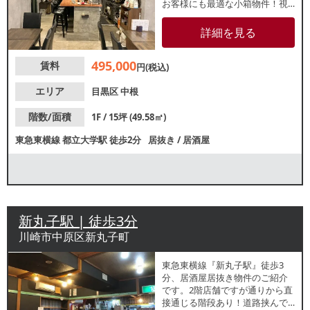
お客様にも最適な小箱物件！視
認性良好な路面店！各種重飲食
ご相談可能ですので、お気軽に
詳細を見る
お問合せください。
495,000
賃料
円(税込)
エリア
目黒区
中根
階数/面積
1F / 15坪 (49.58㎡)
東急東横線
都立大学駅
徒歩2分
居抜き
/
居酒屋
新丸子駅 | 徒歩3分
川崎市中原区新丸子町
東急東横線『新丸子駅』徒歩3
分、居酒屋居抜き物件のご紹介
です。2階店舗ですが通りから直
接通じる階段あり！道路挟んで