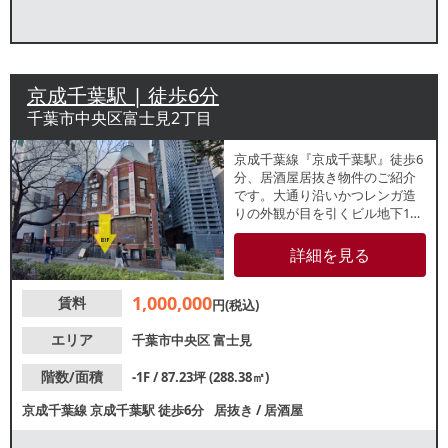
京成千葉駅 | 徒歩6分
千葉市中央区富士見2丁目
京成千葉線『京成千葉駅』徒歩6
分、居酒屋居抜き物件のご紹介
です。大通り沿いかつレンガ造
りの外観が目を引くビル地下1階
テナント！専用外階段もござい
ます。重飲食ご相談可能なた
詳細を見る
め、業種等お気軽にお問合せく
ださい。
1,000,000
賃料
円(税込)
エリア
千葉市中央区
富士見
階数/面積
-1F / 87.23坪 (288.38㎡)
京成千葉線
京成千葉駅
徒歩6分
居抜き
/
居酒屋