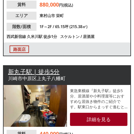
880,000
賃料
ので、お気軽にお問合せくださ
円(税込)
い。
エリア
東村山市
栄町
階数/面積
1F～2F / 65.15坪 (215.38㎡)
西武新宿線
久米川駅
徒歩1分
スケルトン
/
居酒屋
路面店
新丸子駅 | 徒歩5分
川崎市中原区上丸子八幡町
東急東横線『新丸子駅』徒歩5
分、居酒屋や小料理屋等におす
すめな居抜き物件のご紹介で
す。駅東口からまっすぐ進むと
現れる八幡町共進会沿いで、視
認性良好です。机やいすなど残
詳細を見る
置物ございます。各種重飲食ご
相談可能！是非一度ご内見くだ
440,000
賃料
さい。