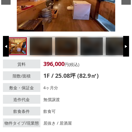
Previous
Next
396,000
賃料
円(税込)
1F / 25.08坪 (82.9㎡)
階数/面積
敷金・保証金
4ヶ月分
造作代金
無償譲渡
飲食条件
飲食可
物件タイプ/現業態
居抜き / 居酒屋