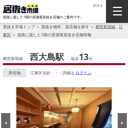
ゲスト
道路に面した1階の居酒屋居抜き店舗のご案内です。
居抜き市場トップ
＞
居抜き物件、貸店舗を探す
＞
都営新宿線
,
江
東区
＞
道路に面した1階の居酒屋居抜き店舗情報
西大島駅
13
都営新宿線
徒歩
分
所在地
江東区北砂・・・詳細は
ログイン
Previous
Next