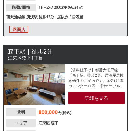
階数/面積
1F～2F / 20.03坪 (66.24㎡)
西武池袋線
所沢駅
徒歩15分
居抜き
/
居酒屋
路面店
森下駅 | 徒歩2分
江東区森下1丁目
【賃料値下げ】都営大江戸線
『森下駅』徒歩2分、居酒屋居抜
き物件のご案内です。席数は1階
カウンター11席、2階テーブル30
席、3階座敷29席でした。近くに
数台程度のコインパーキングが
詳細を見る
点在しており、幅広い客層の集
客が期待できます。諸条件等、
800,000
賃料
お気軽にお問合せください。
円(税込)
エリア
江東区
森下