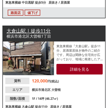
東急東横線
中目黒駅
徒歩5分
居抜き
/
居酒屋
路面店
値下げ
大倉山駅 | 徒歩11分
横浜市港北区大曽根1丁目
東急東横線『大倉山駅』徒歩11
分、居酒屋居抜き物件のご紹介
です。周辺は閑静な住宅街が広
がっており、地域に根差したア
ットホームな店舗をお考えの方
におすすめです。諸条件等、お
詳細を見る
気軽にお問合せください。
120,000
賃料
円(税込)
エリア
横浜市港北区
大曽根
階数/面積
1F / 14坪 (46.27㎡)
東急東横線
大倉山駅
徒歩11分
居抜き
/
居酒屋