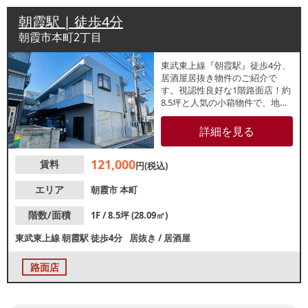
朝霞駅 | 徒歩4分
朝霞市本町2丁目
東武東上線『朝霞駅』徒歩4分、
居酒屋居抜き物件のご紹介で
す。視認性良好な1階路面店！約
8.5坪と人気の小箱物件で、地域
に根差した店舗をお考えの方に
おすすめです、諸条件等、お気
詳細を見る
軽にお問合せください。
121,000
賃料
円(税込)
エリア
朝霞市
本町
階数/面積
1F / 8.5坪 (28.09㎡)
東武東上線
朝霞駅
徒歩4分
居抜き
/
居酒屋
路面店