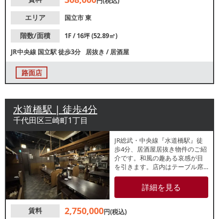
円(税込)
エリア
国立市
東
階数/面積
1F / 16坪 (52.89㎡)
JR中央線
国立駅
徒歩3分
居抜き
/
居酒屋
路面店
水道橋駅 | 徒歩4分
千代田区三崎町1丁目
JR総武・中央線『水道橋駅』徒
歩4分、居酒屋居抜き物件のご紹
介です。和風の趣ある哀感が目
を引きます。店内はテーブル席
が並び、宴会需要にも対応可
能。1～3階の一括貸しとなりま
詳細を見る
す。諸条件等、お気軽にお問合
せください。
2,750,000
賃料
円(税込)