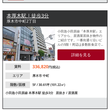
本厚木駅 | 徒歩3分
厚木市中町2丁目
小田急小田原線『本厚木駅』エ
リアから、居酒屋居抜き物件の
ご紹介です。一番街通り沿いビ
ルの5階！周辺は多数飲食店で賑
わい、活気のあるエリアです。
同ビル内では多数店舗が盛業
詳細を見る
中！駅前なので駅利用者やビジ
ネスマンの飲み需要やランチ・
336,820
賃料
夕食需要がございまス。業種
円(税込)
等、お気軽にお問合せくださ
い。
エリア
厚木市
中町
階数/面積
5F / 30.61坪 (101.22㎡)
小田急小田原線
本厚木駅
徒歩3分
居抜き
/
居酒屋