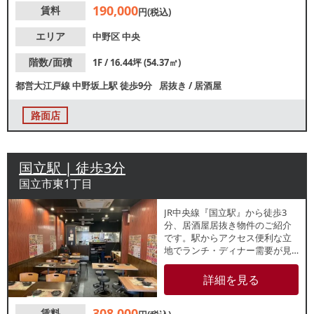
190,000
賃料
等、お気軽にお問合せくださ
円(税込)
い。
エリア
中野区
中央
階数/面積
1F / 16.44坪 (54.37㎡)
都営大江戸線
中野坂上駅
徒歩9分
居抜き
/
居酒屋
路面店
国立駅 | 徒歩3分
国立市東1丁目
JR中央線『国立駅』から徒歩3
分、居酒屋居抜き物件のご紹介
です。駅からアクセス便利な立
地でランチ・ディナー需要が見
込めます。1階路面店で通行人か
らの視認性良好！袖看板もござ
詳細を見る
います。ご検討の方はお早目
に！
308,000
賃料