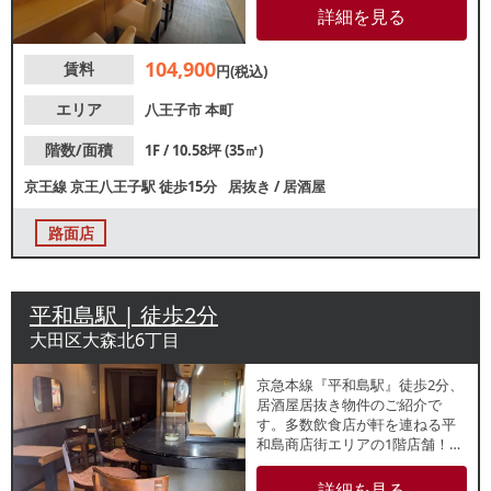
コンパクトな店内はカウンター
詳細を見る
メインのレイアウトです。和食
店や寿司店など、各業種お気軽
104,900
賃料
にお問合せください。
円(税込)
エリア
八王子市
本町
階数/面積
1F / 10.58坪 (35㎡)
京王線
京王八王子駅
徒歩15分
居抜き
/
居酒屋
路面店
平和島駅 | 徒歩2分
大田区大森北6丁目
京急本線『平和島駅』徒歩2分、
居酒屋居抜き物件のご紹介で
す。多数飲食店が軒を連ねる平
和島商店街エリアの1階店舗！店
内はカウンター席・テーブル席
のある約9坪の小箱物件です。ス
詳細を見る