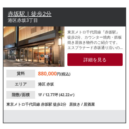
赤坂駅 | 徒歩2分
港区赤坂3丁目
東京メトロ千代田線『赤坂駅』
徒歩2分、カウンター焼肉・鉄板
焼き居抜き物件のご紹介です。
エスプラナード赤坂通り沿いの
ホテル内飲食店区画。宿泊客を
中心とした安定した集客が期待
詳細を見る
できます。諸条件等、お気軽に
お問合せください。
880,000
賃料
円(税込)
エリア
港区
赤坂
階数/面積
1F / 12.77坪 (42.22㎡)
東京メトロ千代田線
赤坂駅
徒歩2分
居抜き
/
居酒屋