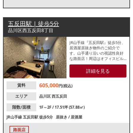
五反田駅 | 徒歩5分
品川区西五反田8丁目
JR山手線『五反田駅』徒歩5分、
居酒屋居抜き物件のご紹介で
す。山手通り沿いの視認性良好
な路面店！周辺はオフィスビル
が多く、ビジネスパーソンのラ
ンチ・ディナー需要が期待でき
詳細を見る
るエリアです。諸条件等、お気
軽にお問合せください。
605,000
賃料
円(税込)
エリア
品川区
西五反田
階数/面積
1F～2F / 17.51坪 (57.88㎡)
JR山手線
五反田駅
徒歩5分
居抜き
/
居酒屋
路面店