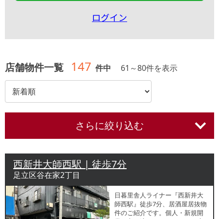
ログイン
147
店舗物件一覧
件中
61
～
80
件を表示
さらに絞り込む
西新井大師西駅 | 徒歩7分
足立区谷在家2丁目
日暮里舎人ライナー『西新井大
師西駅』徒歩7分、居酒屋居抜物
件のご紹介です。個人・新規開