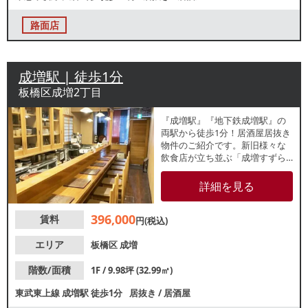
路面店
成増駅 | 徒歩1分
板橋区成増2丁目
『成増駅』『地下鉄成増駅』の
両駅から徒歩1分！居酒屋居抜き
物件のご紹介です。新旧様々な
飲食店が立ち並ぶ「成増すずら
ん通り商店街」沿い1階路面店！
大手チェーン店も多数出店する
詳細を見る
人気エリアです。店内はカウン
ター席メインのレイアウト。約
396,000
賃料
10坪の小箱物件で新規出店をお
円(税込)
考えの方にもおすすめです。諸
条件等、お気軽にお問合せくだ
エリア
板橋区
成増
さい。
階数/面積
1F / 9.98坪 (32.99㎡)
東武東上線
成増駅
徒歩1分
居抜き
/
居酒屋