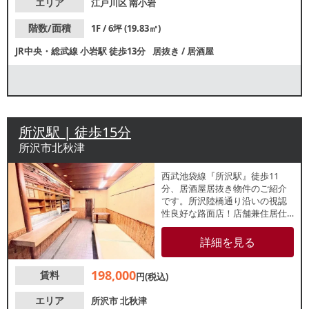
エリア
江戸川区
南小岩
階数/面積
1F / 6坪 (19.83㎡)
JR中央・総武線
小岩駅
徒歩13分
居抜き
/
居酒屋
所沢駅 | 徒歩15分
所沢市北秋津
西武池袋線『所沢駅』徒歩11
分、居酒屋居抜き物件のご紹介
です。所沢陸橋通り沿いの視認
性良好な路面店！店舗兼住居仕
様となっております。地域住民
の生活動線上に位置しており、
詳細を見る
地域に根差した営業をお考えの
方におすすめです。
198,000
賃料
円(税込)
エリア
所沢市
北秋津