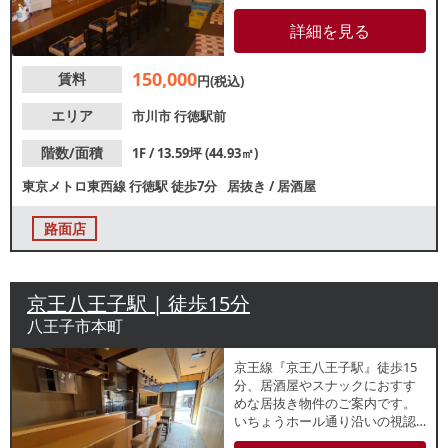
料理屋等類似業態ご希望の方に
おすすめ！地域密着型の営業を
詳細を見る
お考えの方にもおすすめです。
諸条件等、お気軽にお問い合わ
150,000
賃料
せください！
円(税込)
エリア
市川市
行徳駅前
階数/面積
1F / 13.59坪 (44.93㎡)
東京メトロ東西線
行徳駅
徒歩7分
居抜き
/
居酒屋
路面店
京王八王子駅 | 徒歩15分
八王子市本町
京王線『京王八王子駅』徒歩15
分、居酒屋やスナックにおすす
めな居抜き物件のご案内です。
いちょうホール通り沿いの視認
性良好な1階路面店！約10.5坪の