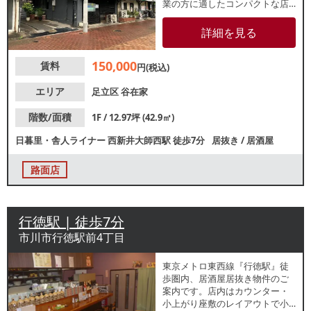
業の方に適したコンパクトな店
舗で、定食屋や小料理屋などに
もおすすめ！公園やスーパーマ
詳細を見る
ーケットがあるバス通りの生活
道路で、地域密着型店舗をお考
150,000
賃料
えの方のかたにも適した物件で
円(税込)
す。
エリア
足立区
谷在家
階数/面積
1F / 12.97坪 (42.9㎡)
日暮里・舎人ライナー
西新井大師西駅
徒歩7分
居抜き
/
居酒屋
路面店
行徳駅 | 徒歩7分
市川市行徳駅前4丁目
東京メトロ東西線『行徳駅』徒
歩圏内、居酒屋居抜き物件のご
案内です。店内はカウンター・
小上がり座敷のレイアウトで小