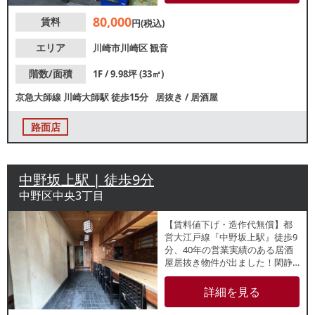
80,000
賃料
円(税込)
エリア
川崎市川崎区
観音
階数/面積
1F / 9.98坪 (33㎡)
京急大師線
川崎大師駅
徒歩15分
居抜き
/
居酒屋
路面店
中野坂上駅 | 徒歩9分
中野区中央3丁目
【賃料値下げ・造作代無償】都
営大江戸線『中野坂上駅』徒歩9
分、40年の営業実績のある居酒
屋居抜き物件が出ました！閑静
な住宅街に位置する、視認性良
好な1階路面店。地域に根差した
詳細を見る
アットホームな営業をお考えの
方にもおすすめです。諸条件