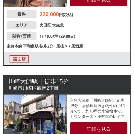
ケルトン引渡しのご相談も可能
ですので、諸条件等、お気軽に
220,000
賃料
お問合せください。
円(税込)
エリア
大田区
大森北
階数/面積
1F / 9.04坪 (29.88㎡)
京急本線
平和島駅
徒歩2分
居抜き
/
居酒屋
路面店
川崎大師駅 | 徒歩15分
川崎市川崎区観音2丁目
京急大師線『川崎大師駅』徒歩
15分、居酒屋居抜き物件のご紹
介です。約10坪の小箱物件で、
カウンター席・座敷席のレイア
ウト。重飲食のご相談も可能で
すので、お気軽にお問合わせく
詳細を見る
ださい。