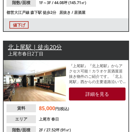
階数/面積
1F～3F / 44.08坪 (145.71㎡)
都営大江戸線
森下駅
徒歩2分
居抜き
/
居酒屋
値下げ
北上尾駅 | 徒歩20分
上尾市春日2丁目
『上尾駅』『北上尾駅』からア
クセス可能！カラオケ居酒屋居
抜き物件のご紹介です。「北上
尾駅」西からの主要道路沿いで
交通量の多いエリアです。地域
密着型店舗をお探しの方におす
詳細を見る
すめ！諸条件等、お気軽にお問
合せください。
85,000
賃料
円(税込)
エリア
上尾市
春日
階数/面積
2F / 27.52坪 (91㎡)