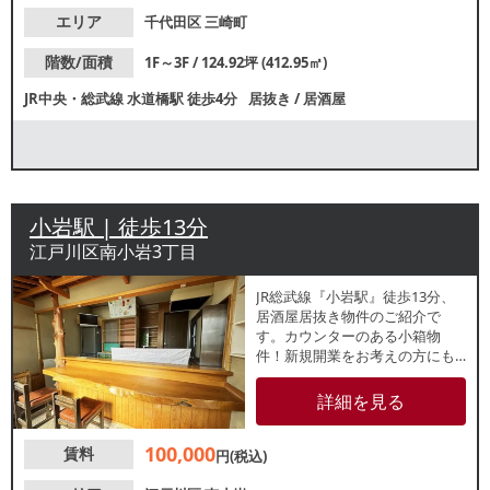
エリア
千代田区
三崎町
階数/面積
1F～3F / 124.92坪 (412.95㎡)
JR中央・総武線
水道橋駅
徒歩4分
居抜き
/
居酒屋
小岩駅 | 徒歩13分
江戸川区南小岩3丁目
JR総武線『小岩駅』徒歩13分、
居酒屋居抜き物件のご紹介で
す。カウンターのある小箱物
件！新規開業をお考えの方にも
おすすめです。造作代無償のた
め、初期費用を抑えた開業が可
詳細を見る
能！諸条件等、お気軽にお問合
せください。
100,000
賃料
円(税込)