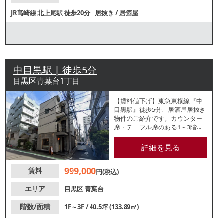
JR高崎線
北上尾駅
徒歩20分
居抜き
/
居酒屋
中目黒駅 | 徒歩5分
目黒区青葉台1丁目
【賃料値下げ】東急東横線『中
目黒駅』徒歩5分、居酒屋居抜き
物件のご紹介です。カウンター
席・テーブル席のある1～3階一
棟貸し店舗！おしゃれな飲食店
やアパレル店が集まる目黒川至
詳細を見る
近の人気エリアです。諸条件
等、お気軽にお問合せくださ
999,000
賃料
い。
円(税込)
エリア
目黒区
青葉台
階数/面積
1F～3F / 40.5坪 (133.89㎡)