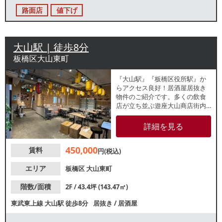
路面店
値下げ
大山駅 | 徒歩8分
板橋区大山東町
『大山駅』『板橋区役所駅』か
らアクセス良好！居酒屋居抜き
物件のご紹介です。多くの飲食
店が立ち並ぶ遊座大山商店街内
のビル2階店舗。カウンター席・
テーブル席のレイアウトで、お
詳細を見る
一人様からグループ客まで幅広
いお客様に対等可能です。諸条
450,000
賃料
件等、お気軽にお問合せくださ
円(税込)
い。
エリア
板橋区
大山東町
階数/面積
2F / 43.4坪 (143.47㎡)
東武東上線
大山駅
徒歩8分
居抜き
/
居酒屋