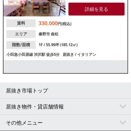
家レストランのような雰囲気あ
る空間です。造作代無償のため
詳細を見る
類似業態ご希望の方は初期費用
を抑えての開業が可能！飲食店
330,000
賃料
やサービス店舗が立ち並ぶ渋沢
円(税込)
商店街沿いの店舗で、地元住民
を中心に集客が期待できます。
エリア
秦野市
曲松
階数/面積
1F / 55.99坪 (185.12㎡)
小田急小田原線
渋沢駅
徒歩5分
居抜き
/
イタリアン
居抜き市場トップ
居抜き物件・貸店舗情報
その他メニュー