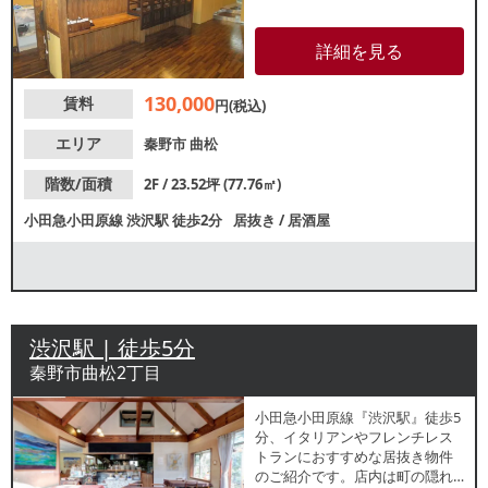
詳細を見る
130,000
賃料
円(税込)
エリア
秦野市
曲松
階数/面積
2F / 23.52坪 (77.76㎡)
小田急小田原線
渋沢駅
徒歩2分
居抜き
/
居酒屋
渋沢駅 | 徒歩5分
秦野市曲松2丁目
小田急小田原線『渋沢駅』徒歩5
分、イタリアンやフレンチレス
トランにおすすめな居抜き物件
のご紹介です。店内は町の隠れ