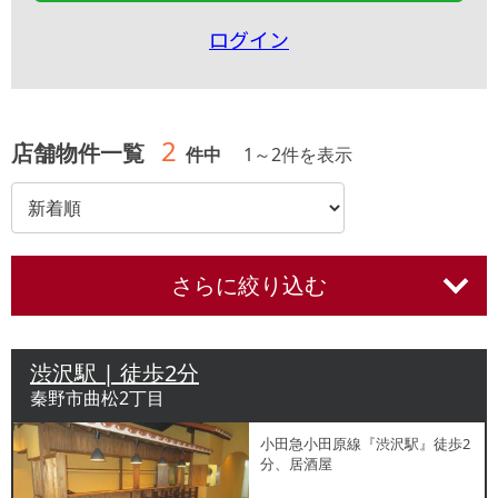
ログイン
2
店舗物件一覧
件中
1
～
2
件を表示
さらに絞り込む
渋沢駅 | 徒歩2分
秦野市曲松2丁目
小田急小田原線『渋沢駅』徒歩2
分、居酒屋