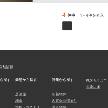
4
件中
1
～
4
件を表示
1
店舗情報
ら探す
業態から探す
特集から探す
RESTAとは？
開業レポ
居酒屋
新着物件
和食
内覧会開催物件
焼鳥・焼きとん
注目物件