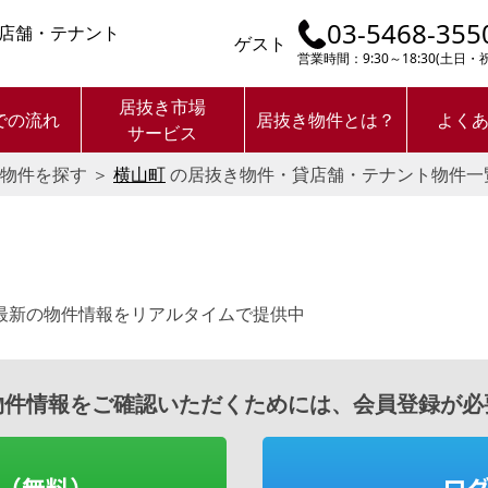
03-5468-355
店舗・テナント
ゲスト
営業時間：9:30～18:30(土日
居抜き市場
での流れ
居抜き物件とは？
よく
サービス
物件を探す
＞
横山町
の居抜き物件・貸店舗・テナント物件一
最新の物件情報をリアルタイムで提供中
物件情報をご確認いただくためには、会員登録が必
（無料）
ロ