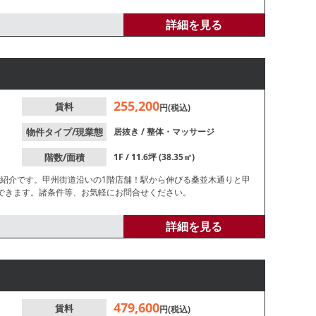
詳細を見る
255,200
賃料
円(税込)
物件タイプ/現業態
居抜き
/
整体・マッサージ
階数/面積
1F / 11.6坪 (38.35㎡)
ご紹介です。甲州街道沿いの1階店舗！駅から伸びる桑並木通りと甲
できます。諸条件等、お気軽にお問合せください。
詳細を見る
479,600
賃料
円(税込)