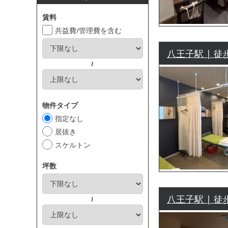
賃料
共益費/管理費を含む
八王子駅 | 徒
～
物件タイプ
指定なし
居抜き
スケルトン
坪数
八王子駅 | 徒
～