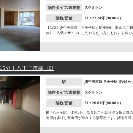
物件タイプ/現業態
スケルトン
階数/面積
1F / 27.24坪 (90.06㎡)
【新築】JR中央本線『八王子駅』徒歩5分、飲食店ご相
物件！内装デザインにこだわりたい方にもおすすめで
ださい。
歩5分 | 八王子市横山町
駅
JR中央本線
八王子駅
徒歩5分
物件タイプ/現業態
スケルトン
階数/面積
5F / 26.63坪 (88.06㎡)
JR『八王子駅』徒歩5分、飲食店ご相談可能な貸店舗
周辺は多様な飲食店が点在する繫華街です。諸条件等