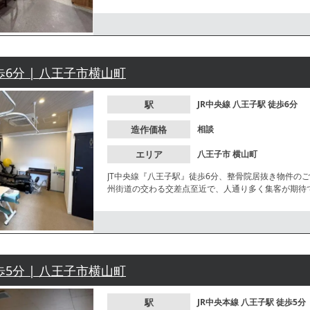
せください。
歩6分 | 八王子市横山町
駅
JR中央線
八王子駅
徒歩6分
造作価格
相談
エリア
八王子市
横山町
JT中央線『八王子駅』徒歩6分、整骨院居抜き物件の
州街道の交わる交差点至近で、人通り多く集客が期待
歩5分 | 八王子市横山町
駅
JR中央本線
八王子駅
徒歩5分