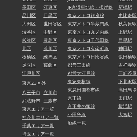
墨田区
江東区
JR京浜東北線・根岸線
新橋駅
品川区
目黒区
東京メトロ銀座線
恵比寿駅
大田区
世田谷区
東京メトロ半蔵門線
秋葉原駅
渋谷区
中野区
東京メトロ丸ノ内線
上野駅
杉並区
豊島区
東京メトロ千代田線
目黒駅
北区
荒川区
東京メトロ有楽町線
神田駅
板橋区
練馬区
東京メトロ日比谷線
飯田橋駅
足立区
葛飾区
都営三田線
吉祥寺駅
江戸川区
都営大江戸線
三軒茶屋
東急東横線
下北沢駅
東京23区外
東急田園都市線
高田馬場
八王子市
立川市
京王線
田町駅
武蔵野市
三鷹市
京王井の頭線
横浜駅
東京エリア一覧
小田急線
大宮駅
神奈川エリア一覧
沿線一覧
千葉エリア一覧
埼玉エリア一覧