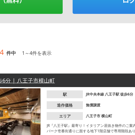
4
件中
1
～
4
件を表示
歩6分 | 八王子市横山町
駅
JR中央本線
八王子駅
徒歩6分
造作価格
無償譲渡
エリア
八王子市
横山町
JR『八王子駅』最寄り！イタリアン居抜き物件のご
パーク壱番街通りに面する地下1階店舗で専用階段あ