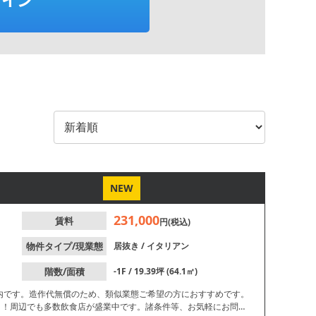
NEW
231,000
賃料
円(税込)
物件タイプ/現業態
居抜き
/
イタリアン
階数/面積
-1F / 19.39坪 (64.1㎡)
案内です。造作代無償のため、類似業態ご希望の方におすすめです。
り！周辺でも多数飲食店が盛業中です。諸条件等、お気軽にお問合