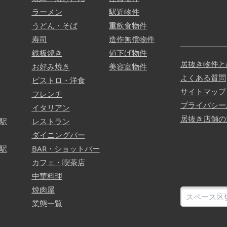
ラーメン
駅近物件
うどん・そば
重飲食物件
寿司
造作無償物件
鉄板焼き
値下げ物件
居抜き物件と
お好み焼き
美容室物件
よくある質問
ビストロ・洋食
サイトマップ
フレンチ
プライバシー
イタリアン
居抜き店舗の
駅
レストラン
ダイニングバー
駅
BAR・ショットバー
カフェ・喫茶店
中華料理
焼肉屋
業態一覧