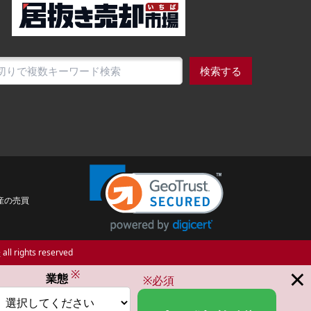
検索する
産の売買
場
all rights reserved
×
※
業態
※必須