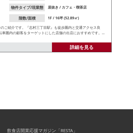
物件タイプ/現業態
居抜き
/
カフェ・喫茶店
階数/面積
1F / 16坪 (52.89㎡)
件のご紹介です。『志村三丁目駅』も徒歩圏内と交通アクセス良
転車圏内の顧客をターゲットにした店舗の出店におすすめです。詳
詳細を見る
飲食店開業応援マガジン「RESTA」