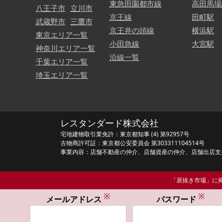
東急田園都市線
高田馬場
八王子市
立川市
京王線
田町駅
武蔵野市
三鷹市
京王井の頭線
横浜駅
東京エリア一覧
小田急線
大宮駅
神奈川エリア一覧
沿線一覧
千葉エリア一覧
埼玉エリア一覧
レスタンダード株式会社
宅地建物取引業免許：東京都知事 (4) 第92957号
古物商許可証：東京都公安委員会 第303311104514号
事業内容：店舗不動産の仲介、店舗資産の仲介、店舗出店支
「居抜き市場」に掲
※
※
メールアドレス
パスワード