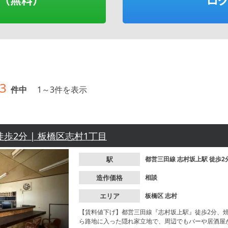
3
件中
1
～
3
件を表示
徒歩2分 | 板橋区志村1丁目
駅
都営三田線
志村坂上駅
徒歩2
造作価格
相談
エリア
板橋区
志村
【賃料値下げ】都営三田線『志村坂上駅』徒歩2分、
ら路地に入った隠れ家立地で、周辺でもバーや居酒屋