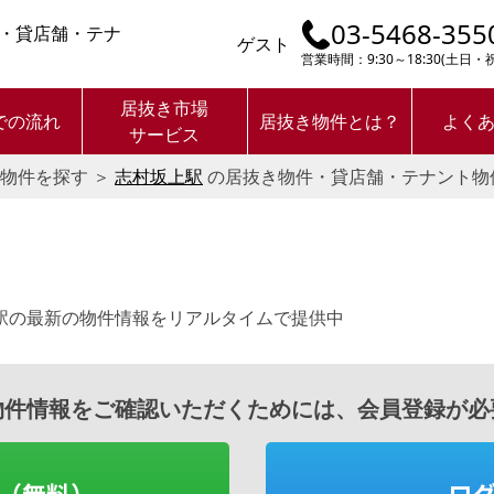
03-5468-355
・貸店舗・テナ
ゲスト
営業時間：9:30～18:30(土日
居抜き市場
での流れ
居抜き物件とは？
よく
サービス
物件を探す
＞
志村坂上駅
の居抜き物件・貸店舗・テナント物
。
駅の最新の物件情報をリアルタイムで提供中
物件情報をご確認いただくためには、会員登録が必
（無料）
ロ