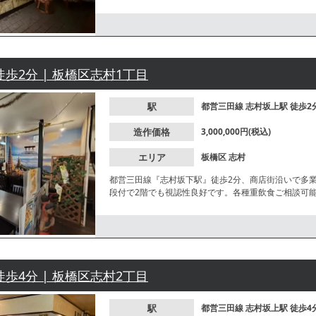
徒歩2分 | 板橋区志村1丁目
駅
都営三田線
志村坂上駅
徒歩2
造作価格
3,000,000円(税込)
エリア
板橋区
志村
都営三田線『志村坂下駅』徒歩2分、商店街沿いで多
段付で2階でも視認性良好です。各種重飲食ご相談可
徒歩4分 | 板橋区志村2丁目
駅
都営三田線
志村坂上駅
徒歩4