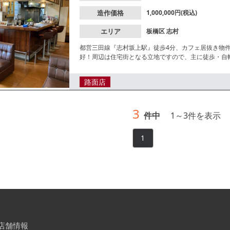
造作価格
1,000,000円(税込)
エリア
板橋区
志村
都営三田線『志村坂上駅』徒歩4分、カフェ居抜き物
好！周辺は住宅街となる立地ですので、主に徒歩・自
細はレスタンダードまでお問い合わせください。
路面店
3
件中
1
～
3
件を表示
1
店舗情報