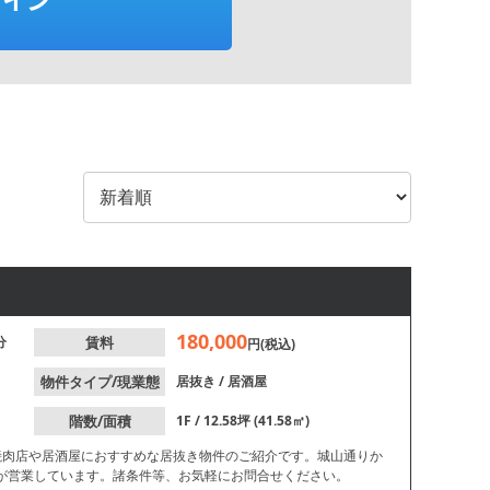
180,000
分
賃料
円(税込)
物件タイプ/現業態
居抜き
/
居酒屋
階数/面積
1F / 12.58坪 (41.58㎡)
焼肉店や居酒屋におすすめな居抜き物件のご紹介です。城山通りか
が営業しています。諸条件等、お気軽にお問合せください。