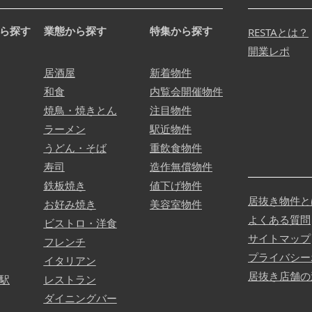
ら探す
業態から探す
特集から探す
RESTAとは？
開業レポ
居酒屋
新着物件
和食
内覧会開催物件
焼鳥・焼きとん
注目物件
ラーメン
駅近物件
うどん・そば
重飲食物件
寿司
造作無償物件
鉄板焼き
値下げ物件
居抜き物件と
お好み焼き
美容室物件
よくある質問
ビストロ・洋食
サイトマップ
フレンチ
プライバシー
イタリアン
居抜き店舗の
駅
レストラン
ダイニングバー