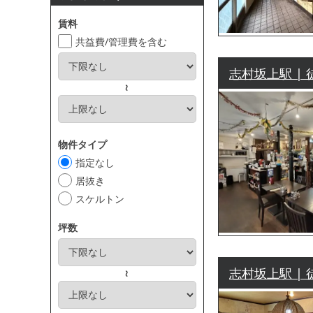
賃料
共益費/管理費を含む
志村坂上駅 | 
～
物件タイプ
指定なし
居抜き
スケルトン
坪数
志村坂上駅 | 
～