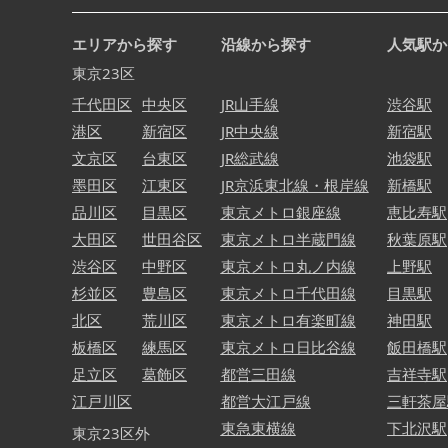
エリアから探す
沿線から探す
人気駅か
東京23区
千代田区
中央区
JR山手線
渋谷駅
港区
新宿区
JR中央線
新宿駅
文京区
台東区
JR総武線
池袋駅
墨田区
江東区
JR京浜東北線・根岸線
新橋駅
品川区
目黒区
東京メトロ銀座線
恵比寿駅
大田区
世田谷区
東京メトロ半蔵門線
秋葉原駅
渋谷区
中野区
東京メトロ丸ノ内線
上野駅
杉並区
豊島区
東京メトロ千代田線
目黒駅
北区
荒川区
東京メトロ有楽町線
神田駅
板橋区
練馬区
東京メトロ日比谷線
飯田橋駅
足立区
葛飾区
都営三田線
吉祥寺駅
江戸川区
都営大江戸線
三軒茶屋
東急東横線
下北沢駅
東京23区外