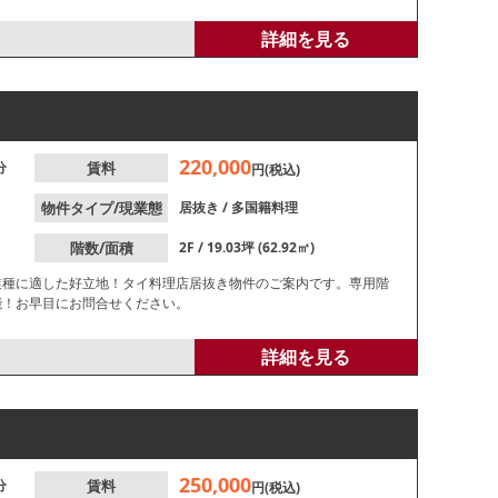
詳細を見る
220,000
分
賃料
円(税込)
物件タイプ/現業態
居抜き
/
多国籍料理
階数/面積
2F / 19.03坪 (62.92㎡)
業種に適した好立地！タイ料理店居抜き物件のご案内です。専用階
能！お早目にお問合せください。
詳細を見る
250,000
分
賃料
円(税込)