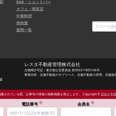
駅
BAR・ショットバー
カフェ・喫茶店
中華料理
焼肉屋
業態一覧
レスタ不動産管理株式会社
古物商許可証：東京都公安委員会 第303311805146号
事業内容：店舗不動産のサブリース、店舗不動産の管理、店舗資
援
載されている図、記事等の情報の無断掲載を禁止します。 Copyright ©
居抜き市
※
※
電話番号
会員名