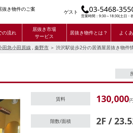
03-5468-355
居抜き物件のご案
ゲスト
営業時間：9:30～18:30(土日
居抜き市場
での流れ
居抜き物件とは？
よく
サービス
小田急小田原線
,
秦野市
＞
渋沢駅徒歩2分の居酒屋居抜き物件
130,000
賃料
円
2F / 23.
ログイン後に
階数/面積
物件情報の全てがご覧いただけま