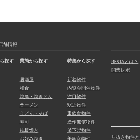
店舗情報
ら探す
業態から探す
特集から探す
RESTAとは？
開業レポ
居酒屋
新着物件
和食
内覧会開催物件
焼鳥・焼きとん
注目物件
ラーメン
駅近物件
うどん・そば
重飲食物件
寿司
造作無償物件
鉄板焼き
値下げ物件
居抜き物件と
お好み焼き
美容室物件