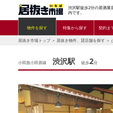
渋沢駅徒歩2分の居酒屋
内です。
物件を探す
特集から探す
契約ま
居抜き市場トップ
＞
居抜き物件、貸店舗を探す
＞
渋沢駅
2
小田急小田原線
徒歩
分
す。