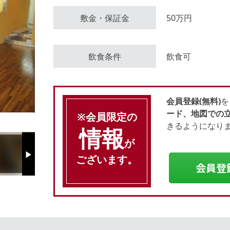
敷金・保証金
50万円
会員登録（無料）
飲食条件
飲食可
ログイン
会員登録(無料)
を
ード、地図での
※会員限定の
きるようになり
情報
が
ございます。
Next
会員登