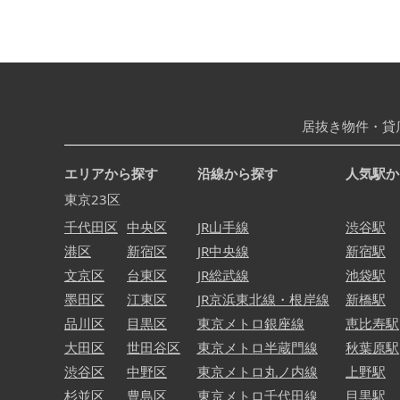
居抜き物件・貸
エリアから探す
沿線から探す
人気駅か
東京23区
千代田区
中央区
JR山手線
渋谷駅
港区
新宿区
JR中央線
新宿駅
文京区
台東区
JR総武線
池袋駅
墨田区
江東区
JR京浜東北線・根岸線
新橋駅
品川区
目黒区
東京メトロ銀座線
恵比寿駅
大田区
世田谷区
東京メトロ半蔵門線
秋葉原駅
渋谷区
中野区
東京メトロ丸ノ内線
上野駅
杉並区
豊島区
東京メトロ千代田線
目黒駅