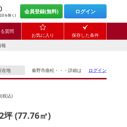
0
会員登録(無料)
ログイン
・祝日を除く)
ある質問
お気に入り
保存した条件
情報
所在地
秦野市曲松・・・詳細は
ログイン
(税込)
52坪 (77.76㎡)
ログイン後に
す。
物件情報の全てがご覧いただけま