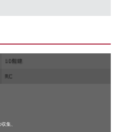
。
の収集、
、