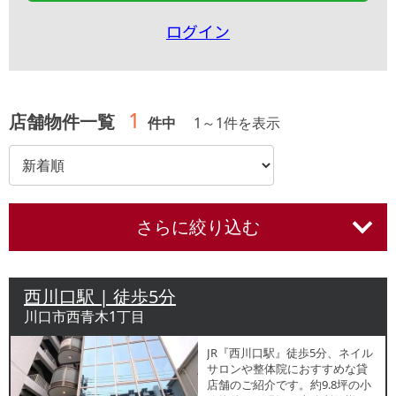
ログイン
1
店舗物件一覧
件中
1
～
1
件を表示
さらに絞り込む
西川口駅 | 徒歩5分
川口市西青木1丁目
JR『西川口駅』徒歩5分、ネイル
サロンや整体院におすすめな貸
店舗のご紹介です。約9.8坪の小