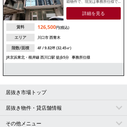
箱物件で、現況は事務所仕様で
す。以前はエステサロンが営業
していました。4階ですので眺望
詳細を見る
良好。エレベーターもございま
す。諸条件等、お気軽にお問合
126,500
賃料
せください。
円(税込)
エリア
川口市
西青木
階数/面積
4F / 9.82坪 (32.45㎡)
JR京浜東北・根岸線
西川口駅
徒歩5分
事務所仕様
居抜き市場トップ
居抜き物件・貸店舗情報
その他メニュー