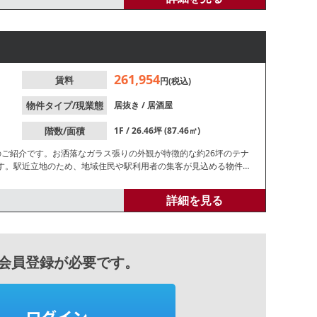
261,954
賃料
円(税込)
物件タイプ/現業態
居抜き
/
居酒屋
階数/面積
1F / 26.46坪 (87.46㎡)
のご紹介です。お洒落なガラス張りの外観が特徴的な約26坪のテナ
す。駅近立地のため、地域住民や駅利用者の集客が見込める物件で
詳細を見る
会員登録が必要です。
ログイン