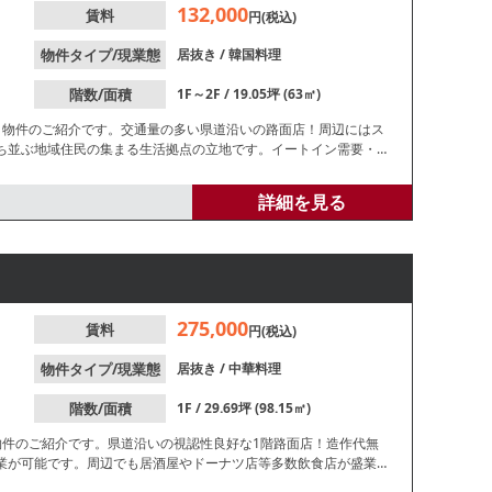
132,000
賃料
円(税込)
物件タイプ/現業態
居抜き
/
韓国料理
階数/面積
1F～2F / 19.05坪 (63㎡)
き物件のご紹介です。交通量の多い県道沿いの路面店！周辺にはス
ち並ぶ地域住民の集まる生活拠点の立地です。イートイン需要・テ
問い合わせください。
詳細を見る
275,000
賃料
円(税込)
物件タイプ/現業態
居抜き
/
中華料理
階数/面積
1F / 29.69坪 (98.15㎡)
物件のご紹介です。県道沿いの視認性良好な1階路面店！造作代無
業が可能です。周辺でも居酒屋やドーナツ店等多数飲食店が盛業