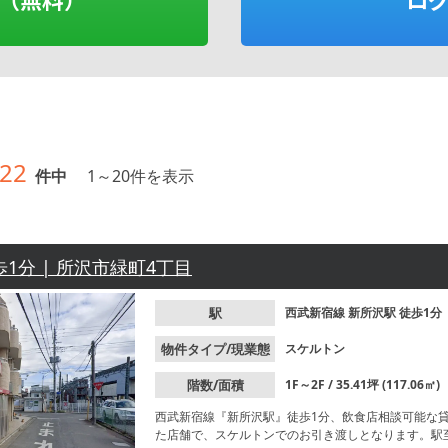
22
件中
1
～
20
件を表示
歩1分 | 所沢市緑町4丁目
駅
西武新宿線
新所沢駅
徒歩1分
物件タイプ/現業態
スケルトン
階数/面積
1F～2F / 35.41坪 (117.06㎡)
西武新宿線『新所沢駅』徒歩1分、飲食店相談可能な
た店舗で、スケルトンでのお引き渡しとなります。駅