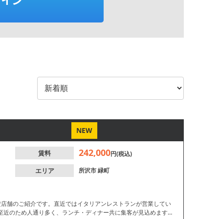
NEW
242,000
賃料
円(税込)
エリア
所沢市
緑町
貸店舗のご紹介です。直近ではイタリアンレストランが営業してい
至近のため人通り多く、ランチ・ディナー共に集客が見込めます。