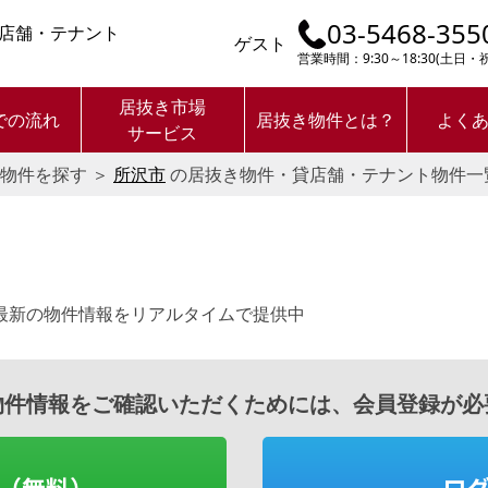
03-5468-355
店舗・テナント
ゲスト
営業時間：9:30～18:30(土日
居抜き市場
での流れ
居抜き物件とは？
よく
サービス
物件を探す
＞
所沢市
の居抜き物件・貸店舗・テナント物件一
最新の物件情報をリアルタイムで提供中
物件情報をご確認いただくためには、会員登録が必
（無料）
ロ