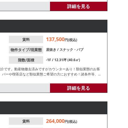
詳細を見る
137,500
賃料
円(税込)
物件タイプ/現業態
居抜き
/
スナック・パブ
階数/面積
-1F / 12.31坪 (40.6㎡)
紹介です。動産物撤去済みですがカウンターあり！類似業態のお客
。バーや喫茶店など類似業態ご希望の方におすすめ！諸条件等、お
詳細を見る
264,000
賃料
円(税込)