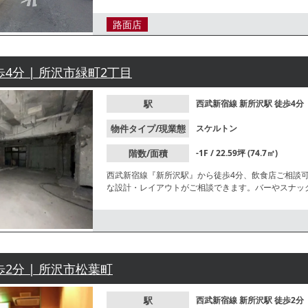
業種等、お気軽にお問合せください。
路面店
歩4分 | 所沢市緑町2丁目
駅
西武新宿線
新所沢駅
徒歩4分
物件タイプ/現業態
スケルトン
階数/面積
-1F / 22.59坪 (74.7㎡)
西武新宿線『新所沢駅』から徒歩4分、飲食店ご相談
な設計・レイアウトがご相談できます。バーやスナッ
ださい。
歩2分 | 所沢市松葉町
駅
西武新宿線
新所沢駅
徒歩2分