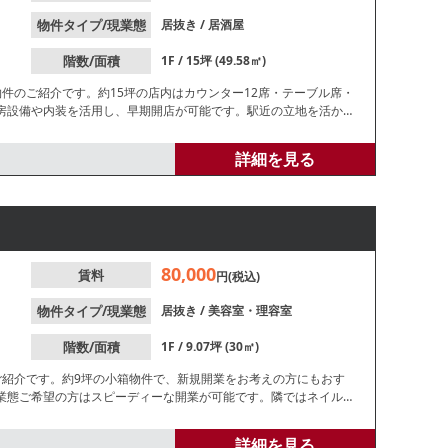
物件タイプ/現業態
居抜き
/
居酒屋
階数/面積
1F / 15坪 (49.58㎡)
件のご紹介です。約15坪の店内はカウンター12席・テーブル席・
房設備や内装を活用し、早期開店が可能です。駅近の立地を活かし
等、お気軽にお問合せください。
詳細を見る
80,000
賃料
円(税込)
物件タイプ/現業態
居抜き
/
美容室・理容室
階数/面積
1F / 9.07坪 (30㎡)
ご紹介です。約9坪の小箱物件で、新規開業をお考えの方にもおす
業態ご希望の方はスピーディーな開業が可能です。隣ではネイル
お問合せください。
詳細を見る