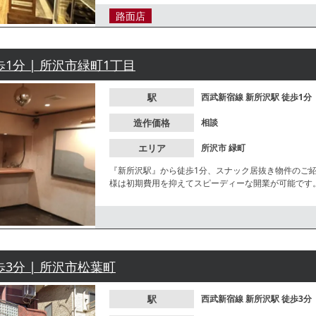
路面店
歩1分 | 所沢市緑町1丁目
駅
西武新宿線
新所沢駅
徒歩1分
造作価格
相談
エリア
所沢市
緑町
『新所沢駅』から徒歩1分、スナック居抜き物件のご
様は初期費用を抑えてスピーディーな開業が可能です
気軽にお問合せください。
歩3分 | 所沢市松葉町
駅
西武新宿線
新所沢駅
徒歩3分