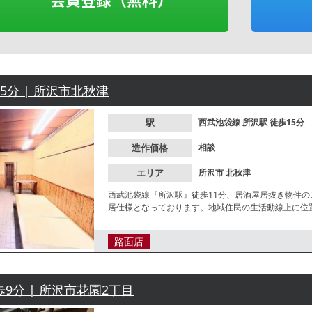
15分 | 所沢市北秋津
駅
西武池袋線
所沢駅
徒歩15分
造作価格
相談
エリア
所沢市
北秋津
西武池袋線『所沢駅』徒歩11分、居酒屋居抜き物件
居仕様となっております。地域住民の生活動線上に位
路面店
歩9分 | 所沢市花園2丁目