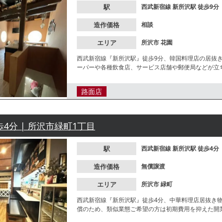
駅
西武新宿線
新所沢駅
徒歩9分
造作価格
相談
エリア
所沢市
花園
西武新宿線『新所沢駅』徒歩9分、韓国料理店の居抜
ーパーや各種飲食店、サービス店舗や郵便局などが立
イクアウト需要ともに期待できます。業態等詳細はお
路面店
歩4分 | 所沢市緑町1丁目
駅
西武新宿線
新所沢駅
徒歩4分
造作価格
無償譲渡
エリア
所沢市
緑町
西武新宿線『新所沢駅』徒歩4分、中華料理店居抜き
償のため、類似業態ご希望の方は初期費用を抑えた開
中！諸条件等、お気軽にお問合せください。