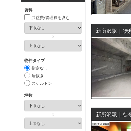
賃料
共益費/管理費を含む
新所沢駅 | 徒
～
物件タイプ
指定なし
居抜き
スケルトン
坪数
新所沢駅 | 徒
～