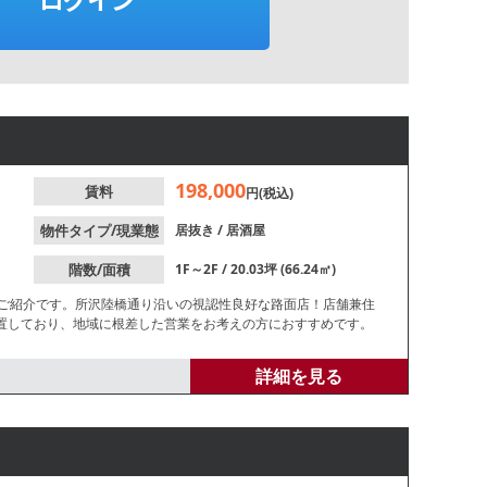
198,000
賃料
円(税込)
物件タイプ/現業態
居抜き
/
居酒屋
階数/面積
1F～2F / 20.03坪 (66.24㎡)
のご紹介です。所沢陸橋通り沿いの視認性良好な路面店！店舗兼住
置しており、地域に根差した営業をお考えの方におすすめです。
詳細を見る