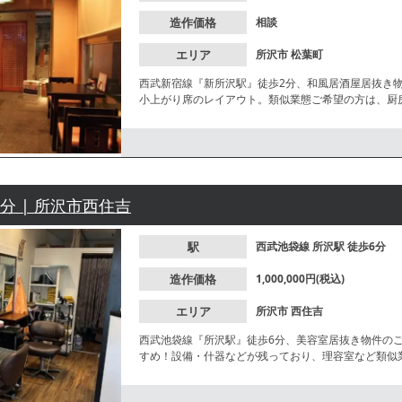
造作価格
相談
エリア
所沢市
松葉町
西武新宿線『新所沢駅』徒歩2分、和風居酒屋居抜き物
小上がり席のレイアウト。類似業態ご希望の方は、厨
てランチ営業やテイクアウトにも適しています。業種
6分 | 所沢市西住吉
駅
西武池袋線
所沢駅
徒歩6分
造作価格
1,000,000円(税込)
エリア
所沢市
西住吉
西武池袋線『所沢駅』徒歩6分、美容室居抜き物件の
すめ！設備・什器などが残っており、理容室など類似
店・マッサージ店などが盛業中！諸条件等、お気軽に