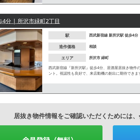
歩4分 | 所沢市緑町2丁目
駅
西武新宿線
新所沢駅
徒歩4分
造作価格
相談
エリア
所沢市
緑町
西武新宿線『新所沢駅』徒歩4分、居酒屋居抜き物件
ント。視認性も良好で、来店動機の創出に期待できま
す。
居抜き物件情報をご確認いただくためには、
会員登録（無料）