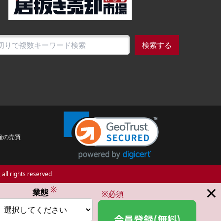
検索する
産の売買
場
all rights reserved
×
※
業態
※必須
会員登録(無料)