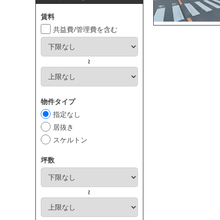
賃料
共益費/管理費を含む
～
物件タイプ
指定なし
居抜き
スケルトン
坪数
～