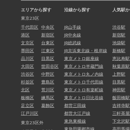
エリアから探す
沿線から探す
人気駅か
東京23区
千代田区
中央区
JR山手線
渋谷駅
港区
新宿区
JR中央線
新宿駅
文京区
台東区
JR総武線
池袋駅
墨田区
江東区
JR京浜東北線・根岸線
新橋駅
品川区
目黒区
東京メトロ銀座線
恵比寿駅
大田区
世田谷区
東京メトロ半蔵門線
秋葉原駅
渋谷区
中野区
東京メトロ丸ノ内線
上野駅
杉並区
豊島区
東京メトロ千代田線
目黒駅
北区
荒川区
東京メトロ有楽町線
神田駅
板橋区
練馬区
東京メトロ日比谷線
飯田橋駅
足立区
葛飾区
都営三田線
吉祥寺駅
江戸川区
都営大江戸線
三軒茶屋
東急東横線
下北沢駅
東京23区外
東急田園都市線
高田馬場