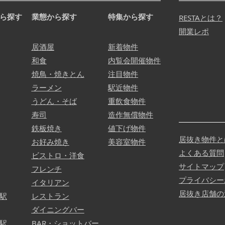
ら探す
業態から探す
特集から探す
RESTAとは？
開業レポ
居酒屋
新着物件
和食
内覧会開催物件
焼鳥・焼きとん
注目物件
ラーメン
駅近物件
うどん・そば
重飲食物件
寿司
造作無償物件
鉄板焼き
値下げ物件
居抜き物件と
お好み焼き
美容室物件
よくある質問
ビストロ・洋食
サイトマップ
フレンチ
プライバシー
イタリアン
居抜き店舗の
駅
レストラン
ダイニングバー
駅
BAR・ショットバー