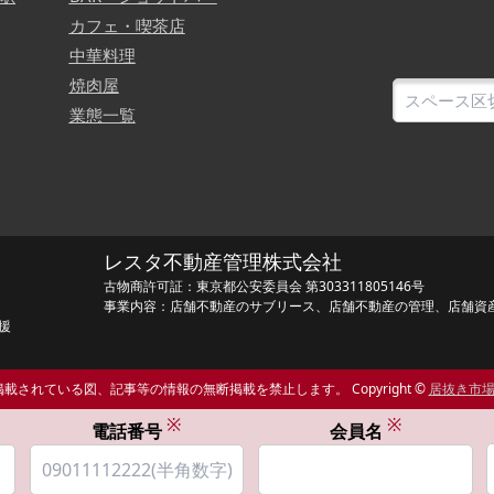
カフェ・喫茶店
中華料理
焼肉屋
業態一覧
レスタ不動産管理株式会社
古物商許可証：東京都公安委員会 第303311805146号
事業内容：店舗不動産のサブリース、店舗不動産の管理、店舗資
援
載されている図、記事等の情報の無断掲載を禁止します。 Copyright ©
居抜き市
※
※
電話番号
会員名