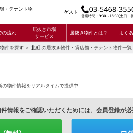
03-5468-355
舗・テナント物
ゲスト
営業時間：9:30～18:30(土日
居抜き市場
での流れ
居抜き物件とは？
よく
サービス
物件を探す
＞
北町
の居抜き物件・貸店舗・テナント物件一覧
新の物件情報をリアルタイムで提供中
物件情報をご確認いただくためには、会員登録が必
（無料）
ロ