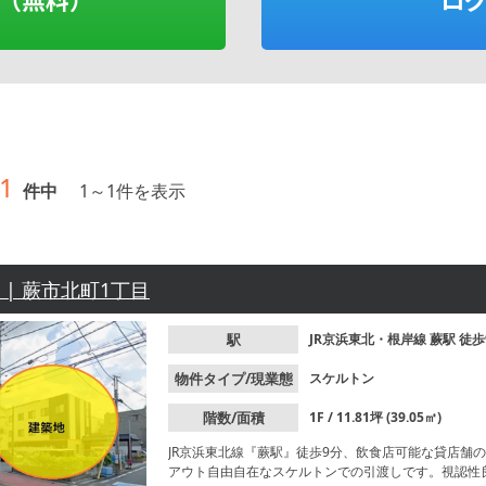
1
件中
1
～
1
件を表示
分 | 蕨市北町1丁目
駅
JR京浜東北・根岸線
蕨駅
徒歩
物件タイプ/現業態
スケルトン
階数/面積
1F / 11.81坪 (39.05㎡)
JR京浜東北線『蕨駅』徒歩9分、飲食店可能な貸店舗の
アウト自由自在なスケルトンでの引渡しです。視認性