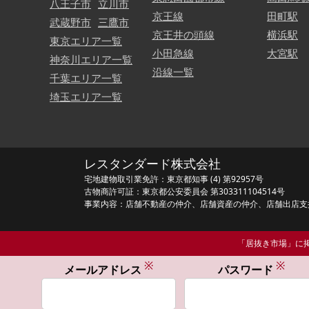
八王子市
立川市
京王線
田町駅
武蔵野市
三鷹市
京王井の頭線
横浜駅
東京エリア一覧
小田急線
大宮駅
神奈川エリア一覧
沿線一覧
千葉エリア一覧
埼玉エリア一覧
レスタンダード株式会社
宅地建物取引業免許：東京都知事 (4) 第92957号
古物商許可証：東京都公安委員会 第303311104514号
事業内容：店舗不動産の仲介、店舗資産の仲介、店舗出店支
「居抜き市場」に掲
※
※
メールアドレス
パスワード