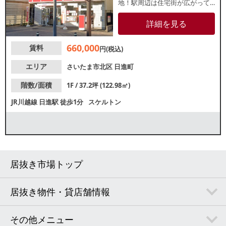
地！駅周辺は住宅街が広がって
おり、地域密着型店舗をお探し
の方にもおすすめです。諸条件
詳細を見る
等、お気軽にお問合せくださ
い。
660,000
賃料
円(税込)
エリア
さいたま市北区
日進町
階数/面積
1F / 37.2坪 (122.98㎡)
JR川越線
日進駅
徒歩1分
スケルトン
居抜き市場トップ
居抜き物件・貸店舗情報
その他メニュー