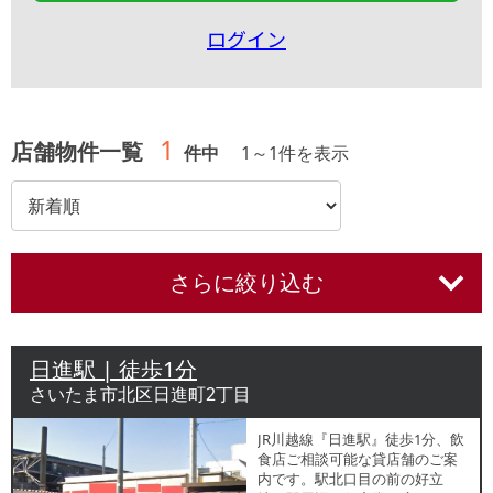
ログイン
1
店舗物件一覧
件中
1
～
1
件を表示
さらに絞り込む
日進駅 | 徒歩1分
さいたま市北区日進町2丁目
JR川越線『日進駅』徒歩1分、飲
食店ご相談可能な貸店舗のご案
内です。駅北口目の前の好立