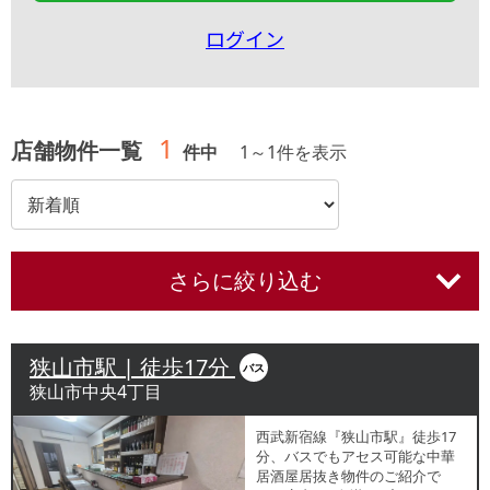
ログイン
1
店舗物件一覧
件中
1
～
1
件を表示
さらに絞り込む
狭山市駅 | 徒歩17分
バス
狭山市中央4丁目
西武新宿線『狭山市駅』徒歩17
分、バスでもアセス可能な中華
居酒屋居抜き物件のご紹介で