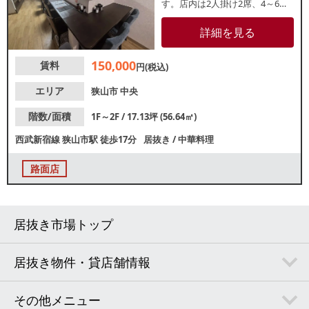
す。店内は2人掛け2席、4～6人
掛け２席、カウンター8席、全20
席レイアウトで使用中です。リ
詳細を見る
フォーム歴もございます。重飲
食相談可能ですので、お気軽に
150,000
賃料
お問合せください。
円(税込)
エリア
狭山市
中央
階数/面積
1F～2F / 17.13坪 (56.64㎡)
西武新宿線
狭山市駅
徒歩17分
居抜き
/
中華料理
路面店
居抜き市場トップ
居抜き物件・貸店舗情報
その他メニュー