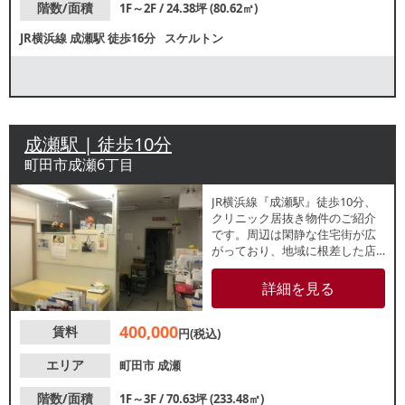
階数/面積
1F～2F / 24.38坪 (80.62㎡)
JR横浜線
成瀬駅
徒歩16分
スケルトン
成瀬駅 | 徒歩10分
町田市成瀬6丁目
JR横浜線『成瀬駅』徒歩10分、
クリニック居抜き物件のご紹介
です。周辺は閑静な住宅街が広
がっており、地域に根差した店
舗をお探しの方におすすめで
す。1階は小児科居抜き、2～3階
詳細を見る
は住居仕様となっております。
諸条件等、お気軽にお問合せく
400,000
賃料
ださい。
円(税込)
エリア
町田市
成瀬
階数/面積
1F～3F / 70.63坪 (233.48㎡)