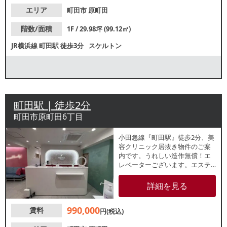
エリア
町田市
原町田
階数/面積
1F / 29.98坪 (99.12㎡)
JR横浜線
町田駅
徒歩3分
スケルトン
町田駅 | 徒歩2分
町田市原町田6丁目
小田急線『町田駅』徒歩2分、美
容クリニック居抜き物件のご案
内です。うれしい造作無償！エ
レベーターございます。エステ
サロン・マッサージ・整体院等
の美容系サロンの開業にもおす
詳細を見る
すめです。諸条件等、お気軽に
お問合せください。
990,000
賃料
円(税込)