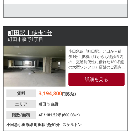
町田駅 | 徒歩1分
町田市森野1丁目
小田急線『町田駅』北口から徒
歩1分！JR横浜線からも徒歩圏内
の、交通利便性に優れた180坪超
の大型ワンフロア店舗のご案内
です。大規模なレストランやカ
フェ、フィットネス、アミュー
詳細を見る
ズメント施設など、多角的な事
業展開が可能。町田駅エリアの
3,194,800
賃料
活気ある集客力をダイレクトに
円(税込)
活用できるポジションです。詳
細なレイアウトや業種のご相談
エリア
町田市
森野
など、ぜひお早めにお問合せく
ださい。
階数/面積
4F / 181.52坪 (600.08㎡)
小田急小田原線
町田駅
徒歩1分
スケルトン