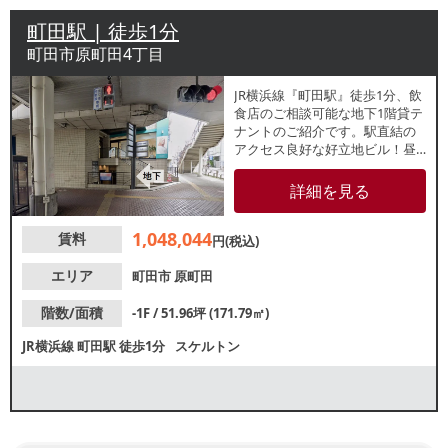
町田駅 | 徒歩1分
町田市原町田4丁目
JR横浜線『町田駅』徒歩1分、飲
食店のご相談可能な地下1階貸テ
ナントのご紹介です。駅直結の
アクセス良好な好立地ビル！昼
夜問わず賑わいがあり、集客が
見込めます。諸条件等、お気軽
詳細を見る
にお問合せください。
1,048,044
賃料
円(税込)
エリア
町田市
原町田
階数/面積
-1F / 51.96坪 (171.79㎡)
JR横浜線
町田駅
徒歩1分
スケルトン