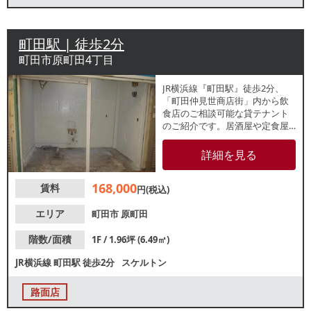
町田駅 | 徒歩2分
町田市原町田4丁目
JR横浜線『町田駅』徒歩2分、
「町田仲見世商店街」内から飲
食店のご相談可能な貸テナント
のご紹介です。居酒屋や定食屋
など多様な飲食店が軒を連ね、
多くの人で賑わいます。約6.49
詳細を見る
坪の小箱物件で新規出店をお考
えの方にもおすすめ！直近では
168,000
賃料
アパレル店が営業していた区画
円(税込)
で、居酒屋の出店歴もあり！諸
条件等、お気軽にお問合せくだ
エリア
町田市
原町田
さい。
階数/面積
1F / 1.96坪 (6.49㎡)
JR横浜線
町田駅
徒歩2分
スケルトン
路面店