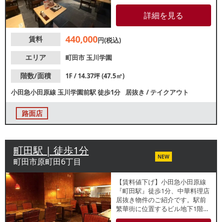
民の集客が期待できます。諸条
件等、お気軽にお問合せくださ
詳細を見る
い。
440,000
賃料
円(税込)
エリア
町田市
玉川学園
階数/面積
1F / 14.37坪 (47.5㎡)
小田急小田原線
玉川学園前駅
徒歩1分
居抜き
/
テイクアウト
路面店
町田駅 | 徒歩1分
NEW
町田市原町田6丁目
【賃料値下げ】小田急小田原線
『町田駅』徒歩1分、中華料理店
居抜き物件のご紹介です。駅前
繁華街に位置するビル地下1階店
舗！多くの人で賑わう町田一番