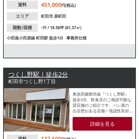
451,000
賃料
円(税込)
エリア
町田市
原町田
階数/面積
-1F / 18.56坪 (61.37㎡)
小田急小田原線
町田駅
徒歩1分
事務所仕様
つくし野駅 | 徒歩2分
町田市つくし野1丁目
東急田園都市線『つくし野駅』
徒歩2分、飲食店のご相談可能な
貸店舗のご紹介です。パン屋の
出店歴がある店舗！視認性良好
な1階路面店です。奥には住宅街
が広がっており、地域住民のリ
詳細を見る
ピーター獲得が期待できます。
諸条件等、お気軽にお問合せく
137,500
賃料
ださい。