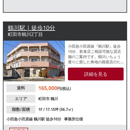
鶴川駅 | 徒歩10分
町田市鶴川2丁目
小田急小田原線『鶴川駅』徒歩
10分、飲食店ご相談可能な貸店
舗のご案内です。鶴川いちょう
通りに面した角地の路面店のた
め視認性良好！また、バス停か
ら徒歩1分の好立地でもありバス
詳細を見る
利用者などの地域住民を中心と
した集客が期待できます。詳細
165,000
賃料
はレスタンダードまでお問い合
円(税込)
わせください。
エリア
町田市
鶴川
階数/面積
1F / 17.15坪 (56.7㎡)
小田急小田原線
鶴川駅
徒歩10分
事務所仕様