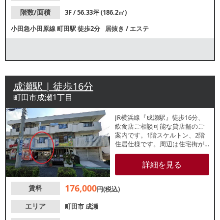
階数/面積
3F / 56.33坪 (186.2㎡)
小田急小田原線
町田駅
徒歩2分
居抜き
/
エステ
成瀬駅 | 徒歩16分
町田市成瀬1丁目
JR横浜線『成瀬駅』徒歩16分、
飲食店ご相談可能な貸店舗のご
案内です。1階スケルトン、2階
住居仕様です。周辺は住宅街が
広がっており、地域密着型店舗
をお探しの方にもおすすめで
詳細を見る
す。諸条件等、お気軽にお問合
せください。
176,000
賃料
円(税込)
エリア
町田市
成瀬