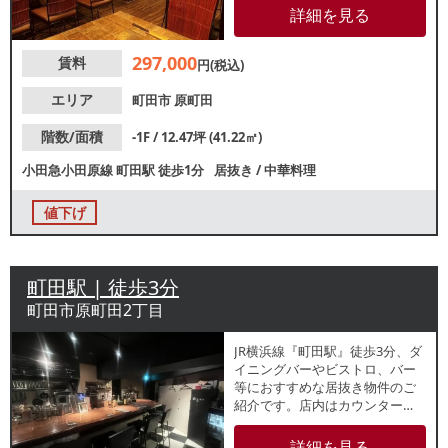
街から1本路地に入ってすぐの立
詳細を見る
地で、昼夜問わず集客が期待で
きるエリアです。諸条件等、お
297,000
賃料
気軽にお問合せください。
円(税込)
エリア
町田市
原町田
階数/面積
-1F / 12.47坪 (41.22㎡)
小田急小田原線
町田駅
徒歩1分
居抜き
/
中華料理
値下げ
町田駅 | 徒歩3分
町田市原町田2丁目
JR横浜線『町田駅』徒歩3分、ダ
イニングバーやビストロ、バー
等におすすめな居抜き物件のご
紹介です。店内はカウンター
席・テーブル席のレイアウト
で、隠れ家的な雰囲気の内装で
詳細を見る