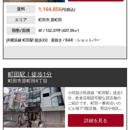
ください。
1,164,856
賃料
円(税込)
エリア
町田市
原町田
階数/面積
4F / 132.37坪 (437.59㎡)
JR横浜線
町田駅
徒歩3分
居抜き
/
BAR・ショットバー
町田駅 | 徒歩1分
町田市原町田6丁目
小田急小田原線『町田駅』徒歩1
分、飲食店相談可能な貸店舗の
ご紹介です。町田一番街沿いの
ビル地下1階店舗。周辺や他区画
でも多くの飲食店が営業してお
り、昼夜問わず集客が期待でき
詳細を見る
るエリアです。諸条件等、お気
軽にお問合せください。