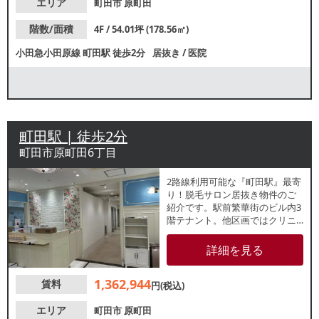
エリア
町田市
原町田
階数/面積
4F / 54.01坪 (178.56㎡)
小田急小田原線
町田駅
徒歩2分
居抜き
/
医院
町田駅 | 徒歩2分
町田市原町田6丁目
2路線利用可能な『町田駅』最寄
り！脱毛サロン居抜き物件のご
紹介です。駅前繁華街のビル内3
階テナント。他区画ではクリニ
ックや事務所仕様等が多数入居
しています。周辺も多数店舗が
詳細を見る
営業しており平日休日問わず賑
わいのあるエリア！駅からアク
1,362,944
賃料
セス良好でリピーター獲得も期
円(税込)
待できます。諸条件等、お気軽
にお問合せください。
エリア
町田市
原町田