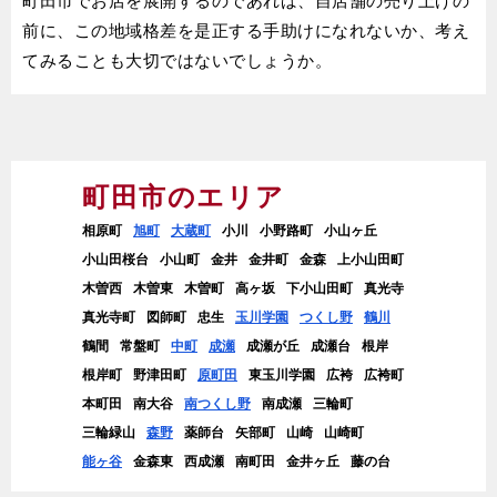
前に、この地域格差を是正する手助けになれないか、考え
てみることも大切ではないでしょうか。
町田市のエリア
相原町
旭町
大蔵町
小川
小野路町
小山ヶ丘
小山田桜台
小山町
金井
金井町
金森
上小山田町
木曽西
木曽東
木曽町
高ヶ坂
下小山田町
真光寺
真光寺町
図師町
忠生
玉川学園
つくし野
鶴川
鶴間
常盤町
中町
成瀬
成瀬が丘
成瀬台
根岸
根岸町
野津田町
原町田
東玉川学園
広袴
広袴町
本町田
南大谷
南つくし野
南成瀬
三輪町
三輪緑山
森野
薬師台
矢部町
山崎
山崎町
能ヶ谷
金森東
西成瀬
南町田
金井ヶ丘
藤の台