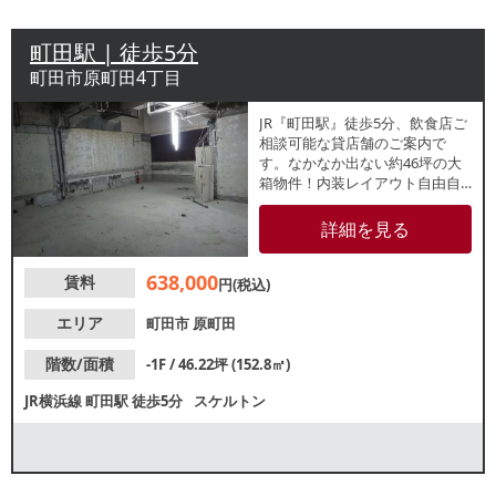
町田駅 | 徒歩5分
町田市原町田4丁目
JR『町田駅』徒歩5分、飲食店ご
相談可能な貸店舗のご案内で
す。なかなか出ない約46坪の大
箱物件！内装レイアウト自由自
在なスケルトンでの引渡しで
す。エレベーターは使⽤不可で
詳細を見る
す。（外階段のみ使⽤可能）諸
条件等、お気軽にお問合せくだ
638,000
賃料
さい。
円(税込)
エリア
町田市
原町田
階数/面積
-1F / 46.22坪 (152.8㎡)
JR横浜線
町田駅
徒歩5分
スケルトン