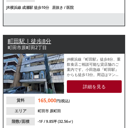
JR横浜線
成瀬駅
徒歩10分
居抜き
/
医院
町田駅 | 徒歩8分
町田市原町田2丁目
JR横浜線『町田駅』徒歩8分、重
飲食店ご相談可能な貸店舗のご
案内です。小田急線『町田駅』
からも徒歩13分。周辺はマンシ
ョンの多い住宅街。近くにある
店舗は歯科やレンタルジムなど
詳細を見る
です。店舗のほか事務所や倉庫
にもおすすめ。業種等お気軽に
165,000
賃料
お問い合わせください。
円(税込)
エリア
町田市
原町田
階数/面積
-1F / 9.85坪 (32.56㎡)