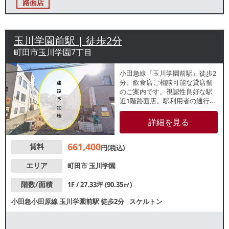
路面店
玉川学園前駅 | 徒歩2分
町田市玉川学園7丁目
小田急線『玉川学園前駅』徒歩2
分、飲食店ご相談可能な貸店舗
のご案内です。視認性良好な駅
近1階路面店。駅利用者の通行が
多く、安定した集客が期待でき
ます。諸条件等、お気軽にお問
詳細を見る
い合わせください。
661,400
賃料
円(税込)
エリア
町田市
玉川学園
階数/面積
1F / 27.33坪 (90.35㎡)
小田急小田原線
玉川学園前駅
徒歩2分
スケルトン