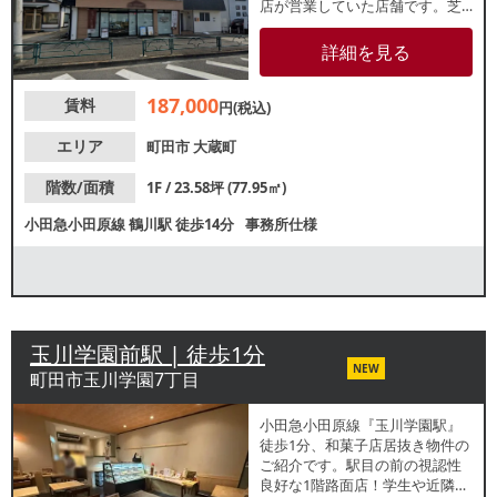
店が営業していた店舗です。芝
溝街道沿いの視認性良好なロー
ドサイド物件で、近くではファ
詳細を見る
ミリーレストランも営業中！周
辺は住宅エリアで、子供からご
187,000
賃料
年配の方まで幅広い層の集客が
円(税込)
期待できます。業種等お気軽に
お問合せください。
エリア
町田市
大蔵町
階数/面積
1F / 23.58坪 (77.95㎡)
小田急小田原線
鶴川駅
徒歩14分
事務所仕様
玉川学園前駅 | 徒歩1分
NEW
町田市玉川学園7丁目
小田急小田原線『玉川学園駅』
徒歩1分、和菓子店居抜き物件の
ご紹介です。駅目の前の視認性
良好な1階路面店！学生や近隣住