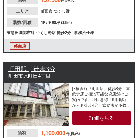
円(税込)
エリア
町田市
つくし野
階数/面積
1F / 9.98坪 (33㎡)
東急田園都市線
つくし野駅
徒歩2分
事務所仕様
路面店
町田駅 | 徒歩3分
町田市原町田4丁目
JR横浜線『町田駅』徒歩3分、重
飲食店ご相談可能な貸店舗のご
案内です。小田急線『町田駅』
からも徒歩4分。飲食店が多数集
まる人気エリア。1階路面店で
す。業種等お気軽にお問い合わ
詳細を見る
せください。
1,100,000
賃料
円(税込)