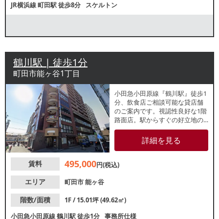
JR横浜線
町田駅
徒歩8分
スケルトン
鶴川駅 | 徒歩1分
町田市能ヶ谷1丁目
小田急小田原線『鶴川駅』徒歩1
分、飲食店ご相談可能な貸店舗
のご案内です。視認性良好な1階
路面店。駅からすぐの好立地の
ため、駅利用者を中心とした集
客が期待できます。諸条件等、
詳細を見る
お気軽にお問い合わせくださ
い。
495,000
賃料
円(税込)
エリア
町田市
能ヶ谷
階数/面積
1F / 15.01坪 (49.62㎡)
小田急小田原線
鶴川駅
徒歩1分
事務所仕様