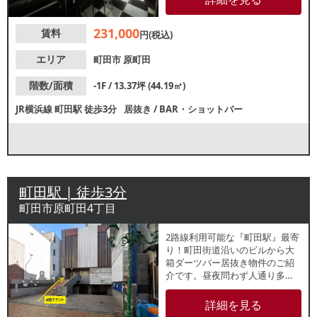
す。諸条件等、お気軽にお問合
せください。
231,000
賃料
円(税込)
エリア
町田市
原町田
階数/面積
-1F / 13.37坪 (44.19㎡)
JR横浜線
町田駅
徒歩3分
居抜き
/
BAR・ショットバー
町田駅 | 徒歩3分
町田市原町田4丁目
2路線利用可能な『町田駅』最寄
り！町田街道沿いのビルから大
箱ダーツバー居抜き物件のご紹
介です。昼夜問わず人通り多
く、集客が期待できるエリア！
周辺でも飲食店が多数盛業中で
詳細を見る
す。業種等、お気軽にお問合せ