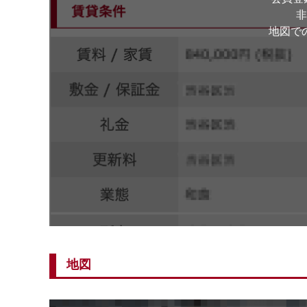
非
地図で
地図