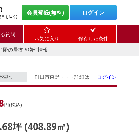
0
会員登録(無料)
ログイン
・祝日を除く)
ある質問
お気に入り
保存した条件
-1階の居抜き物件情報
所在地
町田市森野・・・詳細は
ログイン
8
円(税込)
3.68坪 (408.89㎡)
ログイン後に
す。
物件情報の全てがご覧いただけま