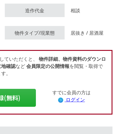
造作代金
相談
会員登録（無料）
物件タイプ/現業態
居抜き / 居酒屋
ログイン
していただくと、
物件詳細、物件資料のダウンロ
立地確認
など
会員限定の公開情報
を閲覧・取得で
ます。
すでに会員の方は
録(無料)
ログイン