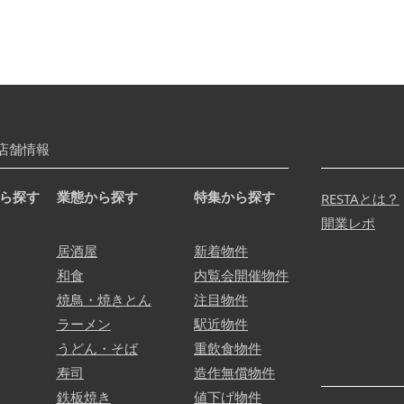
店舗情報
ら探す
業態から探す
特集から探す
RESTAとは？
開業レポ
居酒屋
新着物件
和食
内覧会開催物件
焼鳥・焼きとん
注目物件
ラーメン
駅近物件
うどん・そば
重飲食物件
寿司
造作無償物件
鉄板焼き
値下げ物件