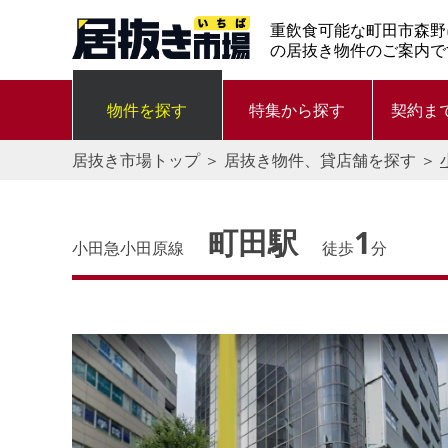
重飲食可能な町田市森野
の居抜き物件のご案内で
物件を探す
特集から探す
契約ま
居抜き市場トップ
＞
居抜き物件、貸店舗を探す
＞
町田駅
1
小田急小田原線
徒歩
分
す。