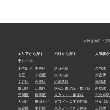
居抜き物件・貸
エリアから探す
沿線から探す
人気駅か
東京23区
千代田区
中央区
JR山手線
渋谷駅
港区
新宿区
JR中央線
新宿駅
文京区
台東区
JR総武線
池袋駅
墨田区
江東区
JR京浜東北線・根岸線
新橋駅
品川区
目黒区
東京メトロ銀座線
恵比寿駅
大田区
世田谷区
東京メトロ半蔵門線
秋葉原駅
渋谷区
中野区
東京メトロ丸ノ内線
上野駅