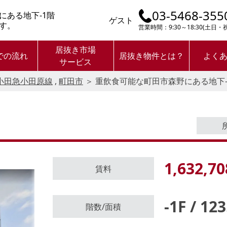
03-5468-355
にある地下-1階
ゲスト
す。
営業時間：9:30～18:30(土日
居抜き市場
での流れ
居抜き物件とは？
よく
サービス
小田急小田原線
,
町田市
＞
重飲食可能な町田市森野にある地下
1,632,70
賃料
-1F / 12
ログイン後に
階数/面積
物件情報の全てがご覧いただけま