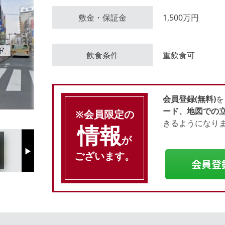
敷金・保証金
1,500万円
会員登録（無料）
飲食条件
重飲食可
ログイン
会員登録(無料)
を
ード、地図での
※会員限定の
きるようになり
情報
が
ございます。
Next
会員登