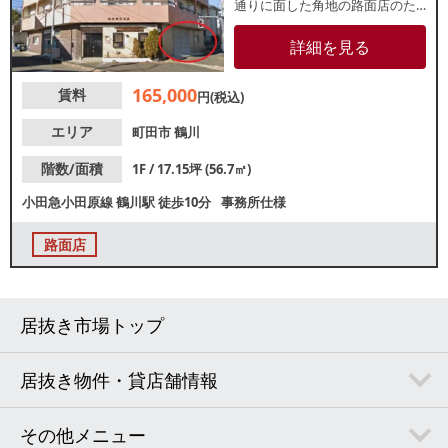
通りに面した角地の路面店のた
め視認性良好！また、バス停か
ら徒歩1分の好立地でもありバス
詳細を見る
利用者などの地域住民を中心と
した集客が期待できます。詳細
165,000
賃料
はレスタンダードまでお問い合
円(税込)
わせください。
エリア
町田市
鶴川
階数/面積
1F / 17.15坪 (56.7㎡)
小田急小田原線
鶴川駅
徒歩10分
事務所仕様
路面店
居抜き市場トップ
居抜き物件・貸店舗情報
その他メニュー