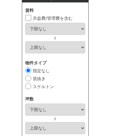
賃料
共益費/管理費を含む
～
物件タイプ
指定なし
居抜き
スケルトン
坪数
～