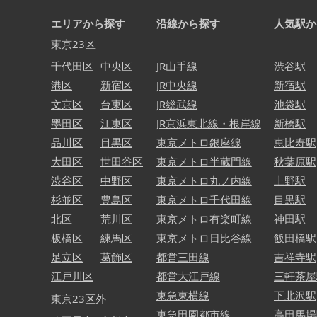
エリアから探す
沿線から探す
人気駅か
東京23区
千代田区
中央区
JR山手線
渋谷駅
港区
新宿区
JR中央線
新宿駅
文京区
台東区
JR総武線
池袋駅
墨田区
江東区
JR京浜東北線・根岸線
新橋駅
品川区
目黒区
東京メトロ銀座線
恵比寿駅
大田区
世田谷区
東京メトロ半蔵門線
秋葉原駅
渋谷区
中野区
東京メトロ丸ノ内線
上野駅
杉並区
豊島区
東京メトロ千代田線
目黒駅
北区
荒川区
東京メトロ有楽町線
神田駅
板橋区
練馬区
東京メトロ日比谷線
飯田橋駅
足立区
葛飾区
都営三田線
吉祥寺駅
江戸川区
都営大江戸線
三軒茶屋
東急東横線
下北沢駅
東京23区外
東急田園都市線
高田馬場