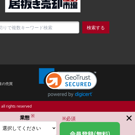
検索する
産の売買
場
all rights reserved
×
※
業態
※必須
会員登録(無料)