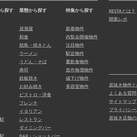
ら探す
業態から探す
特集から探す
RESTAとは？
開業レポ
居酒屋
新着物件
和食
内覧会開催物件
焼鳥・焼きとん
注目物件
ラーメン
駅近物件
うどん・そば
重飲食物件
寿司
造作無償物件
鉄板焼き
値下げ物件
居抜き物件と
お好み焼き
美容室物件
よくある質問
ビストロ・洋食
サイトマップ
フレンチ
プライバシー
イタリアン
居抜き店舗の
駅
レストラン
ダイニングバー
駅
BAR・ショットバー