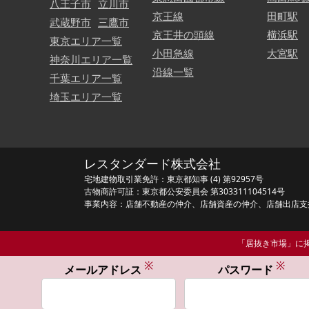
八王子市
立川市
京王線
田町駅
武蔵野市
三鷹市
京王井の頭線
横浜駅
東京エリア一覧
小田急線
大宮駅
神奈川エリア一覧
沿線一覧
千葉エリア一覧
埼玉エリア一覧
レスタンダード株式会社
宅地建物取引業免許：東京都知事 (4) 第92957号
古物商許可証：東京都公安委員会 第303311104514号
事業内容：店舗不動産の仲介、店舗資産の仲介、店舗出店支
「居抜き市場」に掲
※
※
メールアドレス
パスワード