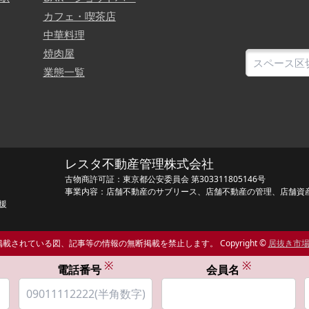
カフェ・喫茶店
中華料理
焼肉屋
業態一覧
レスタ不動産管理株式会社
古物商許可証：東京都公安委員会 第303311805146号
事業内容：店舗不動産のサブリース、店舗不動産の管理、店舗資
援
載されている図、記事等の情報の無断掲載を禁止します。 Copyright ©
居抜き市
※
※
電話番号
会員名