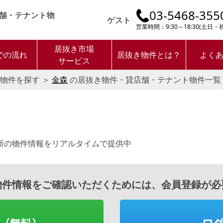
03-5468-355
舗・テナント物
ゲスト
営業時間：9:30～18:30(土日
居抜き市場
での流れ
居抜き物件とは？
よく
サービス
物件を探す
＞
金森
の居抜き物件・貸店舗・テナント物件一覧
新の物件情報をリアルタイムで提供中
物件情報をご確認いただくためには、会員登録が必
（無料）
ロ