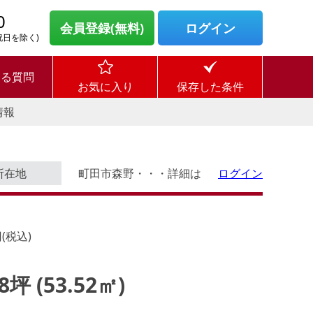
0
会員登録(無料)
ログイン
・祝日を除く)
ある質問
お気に入り
保存した条件
情報
所在地
町田市森野・・・詳細は
ログイン
(税込)
18坪 (53.52㎡)
す。