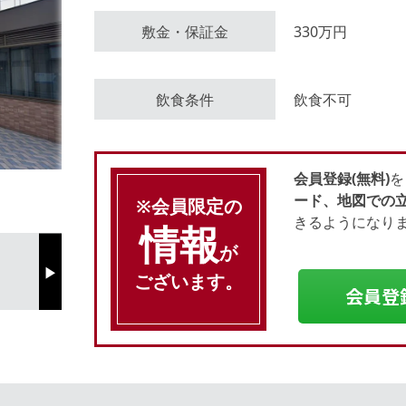
敷金・保証金
330万円
会員登録（無料）
飲食条件
飲食不可
ログイン
会員登録(無料)
を
ード、地図での
※会員限定の
きるようになり
情報
が
ございます。
Next
会員登