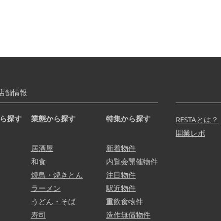
店舗情報
ら探す
業態から探す
特集から探す
RESTAとは？
開業レポ
居酒屋
新着物件
和食
内覧会開催物件
焼鳥・焼きとん
注目物件
ラーメン
駅近物件
うどん・そば
重飲食物件
寿司
造作無償物件