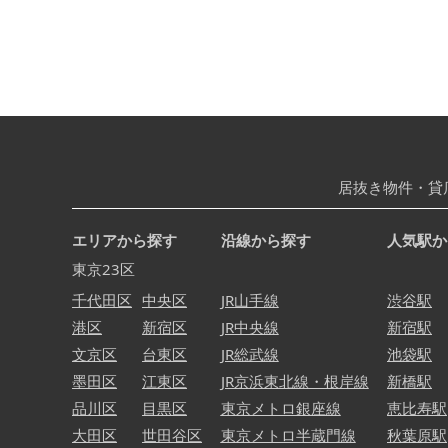
居抜き物件・貸
エリアから探す
沿線から探す
人気駅か
東京23区
千代田区
中央区
JR山手線
渋谷駅
港区
新宿区
JR中央線
新宿駅
文京区
台東区
JR総武線
池袋駅
墨田区
江東区
JR京浜東北線・根岸線
新橋駅
品川区
目黒区
東京メトロ銀座線
恵比寿駅
大田区
世田谷区
東京メトロ半蔵門線
秋葉原駅