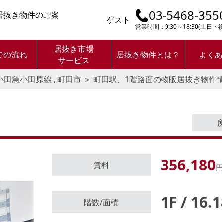
03-5468-355
居抜き物件のご案
ゲスト
営業時間：9:30～18:30(土日
居抜き市場
での流れ
居抜き物件とは？
よく
サービス
小田急小田原線
,
町田市
＞
町田駅、1階路面の物販居抜き物件
356,180
賃料
円
1F / 16.
ログイン後に
階数/面積
物件情報の全てがご覧いただけま