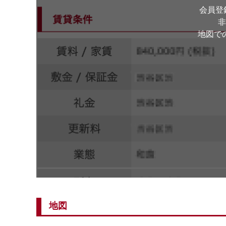
会員登
非
地図で
地図