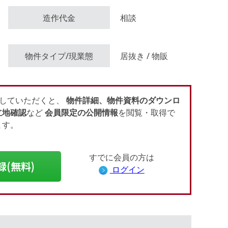
造作代金
相談
物件タイプ/現業態
居抜き / 物販
していただくと、
物件詳細、物件資料のダウンロ
立地確認
など
会員限定の公開情報
を閲覧・取得で
ます。
すでに会員の方は
録(無料)
ログイン