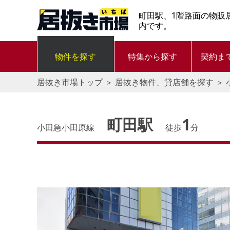
町田駅、1階路面の物販
内です。
物件を探す
特集から探す
契約ま
居抜き市場トップ
＞
居抜き物件、貸店舗を探す
＞
町田駅
1
小田急小田原線
徒歩
分
す。