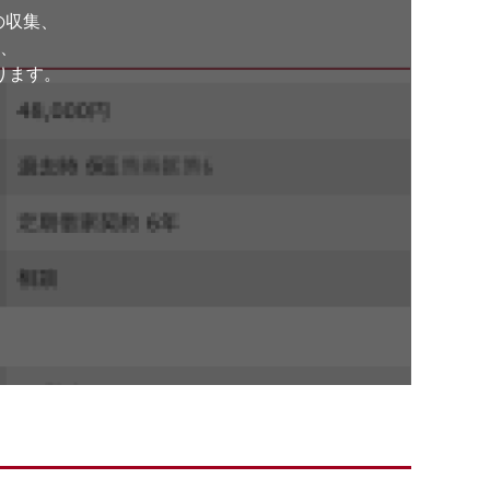
の収集、
、
ります。