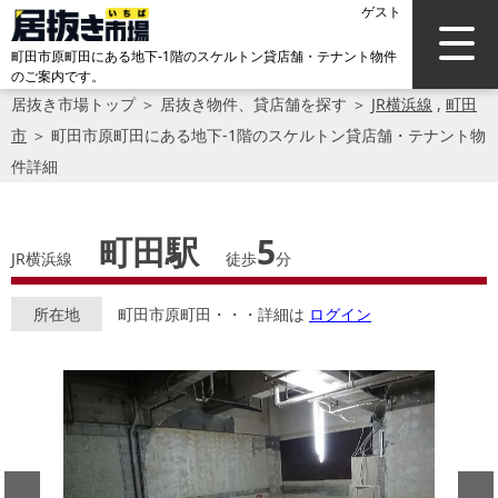
ゲスト
町田市原町田にある地下-1階のスケルトン貸店舗・テナント物件
のご案内です。
居抜き市場トップ
＞
居抜き物件、貸店舗を探す
＞
JR横浜線
,
町田
市
＞
町田市原町田にある地下-1階のスケルトン貸店舗・テナント物
件詳細
町田駅
5
JR横浜線
徒歩
分
所在地
町田市原町田・・・詳細は
ログイン