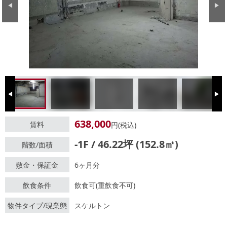
Previous
Next
Previous
Next
638,000
賃料
円(税込)
-1F / 46.22坪 (152.8㎡)
階数/面積
敷金・保証金
6ヶ月分
飲食条件
飲食可(重飲食不可)
物件タイプ/現業態
スケルトン