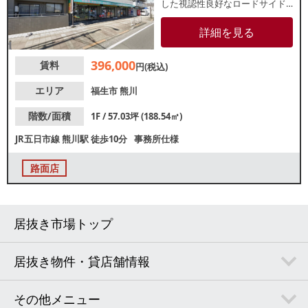
した視認性良好なロードサイド
物件！前面ガラス張りで目を引
きます。直近では物販店が営業
詳細を見る
していた店舗です。飲食店の他
にもデイサービス、クリニッ
396,000
賃料
ク、塾、ジムにもおすすめ！業
円(税込)
種等、お気軽にお問合せくださ
い。
エリア
福生市
熊川
階数/面積
1F / 57.03坪 (188.54㎡)
JR五日市線
熊川駅
徒歩10分
事務所仕様
路面店
居抜き市場トップ
居抜き物件・貸店舗情報
その他メニュー