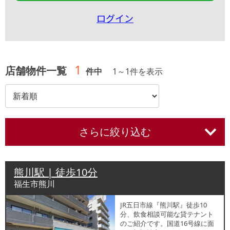
ログイン
1
店舗物件一覧
件中
1
～
1
件を表示
さらに絞り込む
熊川駅 | 徒歩10分
福生市熊川
JR五日市線『熊川駅』徒歩10
分、飲食相談可能な貸テナント
のご紹介です。国道16号線に面