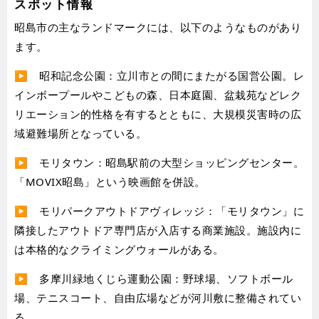
スポット情報
昭島市の主なランドマークには、以下のようなものがあり
ます。
▶︎ 昭和記念公園：立川市との間にまたがる国営公園。レ
インボープールやこどもの森、日本庭園、盆栽苑などレク
リエーション的性格を有するとともに、大規模災害時の広
域避難場所となっている。
▶︎ モリタウン：昭島駅前の大型ショッピングセンター。
「MOVIX昭島」という映画館を併設。
▶︎ モリパークアウトドアヴィレッジ：「モリタウン」に
隣接したアウトドア専門店が入店する商業施設。施設内に
は本格的なクライミングウォールがある。
▶︎ 多摩川緑地くじら運動公園：野球場、ソフトボール
場、テニスコート、自由広場などが河川敷に整備されてい
る。