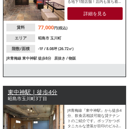
る地下1階店舗！店内も落ち着い
た色味のお洒落な内装です。カ
フェなどの軽飲食もご相談可
詳細を見る
能！諸条件等、お気軽にお問合
せください。
77,000
賃料
円(税込)
エリア
昭島市
玉川町
階数/面積
-1F / 8.08坪 (26.72㎡)
JR青梅線
東中神駅
徒歩8分
居抜き
/
物販
東中神駅 | 徒歩4分
昭島市玉川町3丁目
JR青梅線『東中神駅』から徒歩4
分、飲食店相談可能な貸テナン
トのご紹介です。ポップかつボ
タニカルな塗装が目印のビル2階