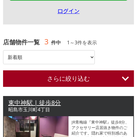
ログイン
3
店舗物件一覧
件中
1
～
3
件を表示
さらに絞り込む
東中神駅 | 徒歩8分
昭島市玉川町4丁目
JR青梅線『東中神駅』徒歩8分、
アクセサリー店居抜き物件のご
紹介です。隠れ家で特別感のあ