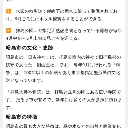
▶︎ 水辺の散歩道：崖線下の用水に沿って整備されてお
り、6月ごろにはホタル観賞をすることができる。
▶︎ 拝島公園：都指定天然記念物となっている藤棚が毎年
4月中旬～5月上旬に見ごろを迎える。
昭島市の文化・史跡
昭島市の「日吉神社」は、拝島公園内の神社で旧拝島村の
鎮守であった「旧山王社」です。 毎年9月に行われる「榊
祭」は、200年以上の伝統があり東京都指定無形民俗文化
財となっています。
「拝島大師本覚院」は、拝島と立川の間にある広い寺院で
す。 だるま市が有名で、新年には多くの人が参拝に訪れま
す。
昭島市の特徴
昭島市の最も大きな特徴は、緑や水などの自然と商業文化