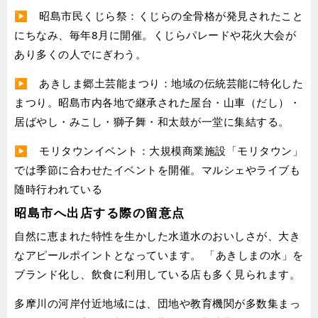
▶︎ 昭島市民くじら祭：くじらの全骨格が発見されたこと
にちなみ、毎年8月に開催。くじらパレードや花火大会が
あり多くの人でにぎわう。
▶︎ あきしま郷土芸能まつり：地域の伝統芸能に特化した
まつり。昭島市内各地で継承された屋台・山車（だし）・
居ばやし・みこし・獅子舞・和太鼓が一堂に集結する。
▶︎ モリタウンイベント：大規模商業施設「モリタウン」
では季節に合わせたイベントを開催。マルシェやライブも
随時行われている
昭島市へ出店する際の留意点
自然に恵まれた特性を生かした水道水のおいしさが、大き
なアピールポイントとなっています。 「あきしまの水」を
ブランド化し、飲食に利用している店も多く見られます。
多摩川の河岸付近地域には、団地や教育機関が多数集まっ