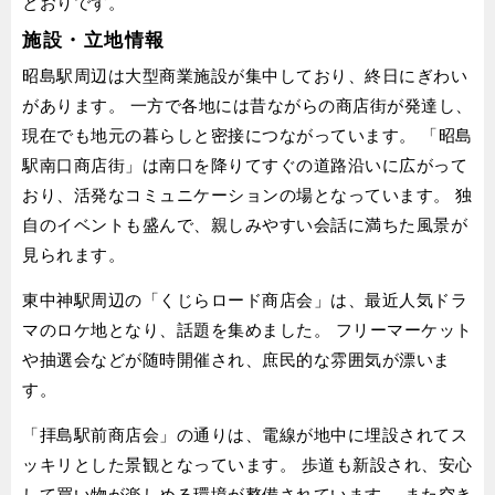
とおりです。
施設・立地情報
昭島駅周辺は大型商業施設が集中しており、終日にぎわい
があります。 一方で各地には昔ながらの商店街が発達し、
現在でも地元の暮らしと密接につながっています。 「昭島
駅南口商店街」は南口を降りてすぐの道路沿いに広がって
おり、活発なコミュニケーションの場となっています。 独
自のイベントも盛んで、親しみやすい会話に満ちた風景が
見られます。
東中神駅周辺の「くじらロード商店会」は、最近人気ドラ
マのロケ地となり、話題を集めました。 フリーマーケット
や抽選会などが随時開催され、庶民的な雰囲気が漂いま
す。
「拝島駅前商店会」の通りは、電線が地中に埋設されてス
ッキリとした景観となっています。 歩道も新設され、安心
して買い物が楽しめる環境が整備されています。 また空き