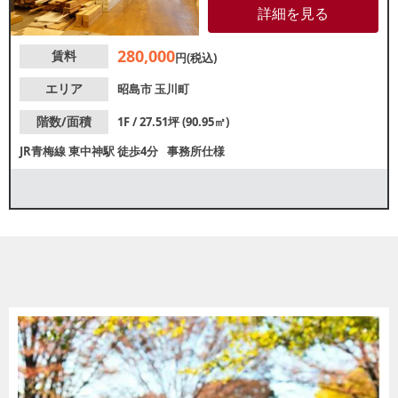
め多くの公園がある自然豊かな
詳細を見る
エリアです。花柄のエントラン
スが目を引くデザイナーズビル1
280,000
賃料
階店舗！駅前再開発中で今後ま
円(税込)
すます期待出来る立地です。諸
条件等、お気軽にお問合せくだ
エリア
昭島市
玉川町
さい。
階数/面積
1F / 27.51坪 (90.95㎡)
JR青梅線
東中神駅
徒歩4分
事務所仕様