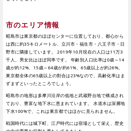
市のエリア情報
昭島市は東京都のほぼセンターに位置しており、都心から
は西に約35キロメートル、立川市・福生市・八王子市・日
野市に隣接しています。 2019年10月現在の人口は11万3
千人、男女比はほぼ同率です。 年齢別人口比率は0歳～14
歳が約12%、15歳～64歳が約61%、65歳以上が約26%。
東京都全体の65歳以上の割合は23%なので、高齢化率はま
ずまずといったところでしょう。
昭島市の地形は多摩川沿岸の低地と武蔵野台地で構成され
ており、豊富な地下水に恵まれています。 水道水は深層地
下水100%で、これは東京都ではほかに見られません。
戦国時代には城下町、江戸時代には宿場として栄え、歴史
の中で重要な役割を果たしてきました。