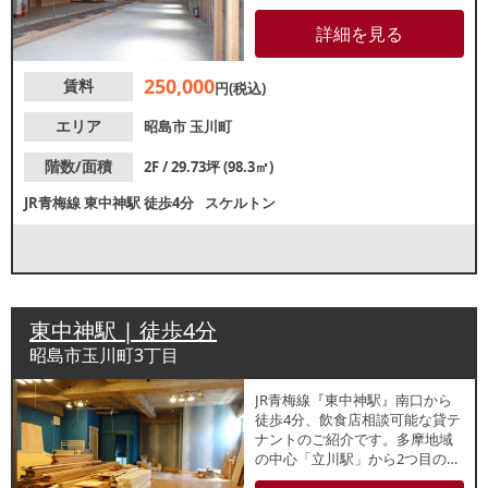
テナントです。各公園からアク
セス便利な住宅立地で近隣住民
詳細を見る
の集客が見込めます。各業種、
ご相談ください。
250,000
賃料
円(税込)
エリア
昭島市
玉川町
階数/面積
2F / 29.73坪 (98.3㎡)
JR青梅線
東中神駅
徒歩4分
スケルトン
東中神駅 | 徒歩4分
昭島市玉川町3丁目
JR青梅線『東中神駅』南口から
徒歩4分、飲食店相談可能な貸テ
ナントのご紹介です。多摩地域
の中心「立川駅」から2つ目の駅
で、近隣には昭和国立公園はじ