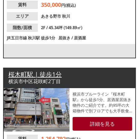
350,000
賃料
円(税込)
エリア
あきる野市
秋川
階数/面積
2F / 45.34坪 (149.89㎡)
JR五日市線
秋川駅
徒歩1分
居抜き
/
居酒屋
桜木町駅 | 徒歩1分
横浜市中区花咲町2丁目
横浜市ブルーライン『桜木町
駅』から徒歩1分、居酒屋居抜き
物件のご紹介です。約95坪の大
箱物件で別フロアでも大手飲食
店が盛業中！駅前商店街が近
く、平日休日問わず集客が見込
詳細を見る
めます。諸条件等、お気軽にお
問合せください。
1,254,792
賃料