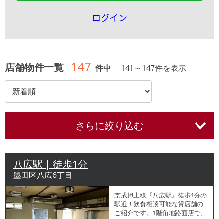
ログイン
147
店舗物件一覧
件中
141
～
147
件を表示
さらに絞り込む
八広駅 | 徒歩1分
墨田区八広6丁目
京成押上線『八広駅』徒歩1分の
駅近！飲食相談可能な貸店舗の
ご紹介です。1階角地路面店で、