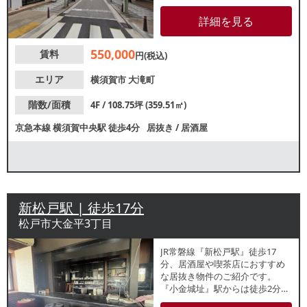
ネスマン・近隣住民のランチ・
ディナー・飲み需要が期待でき
詳細を見る
ます。各業種等、ご相談くださ
い。
550,000
賃料
円(税込)
エリア
横須賀市
大滝町
階数/面積
4F / 108.75坪 (359.51㎡)
京急本線
横須賀中央駅
徒歩4分
居抜き
/
居酒屋
新松戸駅 | 徒歩17分
松戸市大金平3丁目
JR常磐線『新松戸駅』徒歩17
分、居酒屋や喫茶店におすすめ
な居抜き物件のご紹介です。
『小金城址』駅からは徒歩2分
で、駅近住宅街エリアに位置し