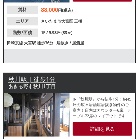
す。地域密着型店舗をお探しの
88,000
賃料
方におすすめ！諸条件等、お気
円(税込)
軽にお問合せください。
エリア
さいたま市大宮区
三橋
階数/面積
1F / 9.98坪 (33㎡)
JR埼京線
大宮駅
徒歩36分
居抜き
/
居酒屋
秋川駅 | 徒歩1分
あきる野市秋川1丁目
JR『秋川駅』から徒歩1分！約45
坪の広々居酒屋居抜き物件のご
案内！店内はカウンター6席、テ
ーブル72席のレイアウトです。
駅ロータリー目の前で駅利用者
の集客も期待できます。是非一
詳細を見る
度ご内見ください！