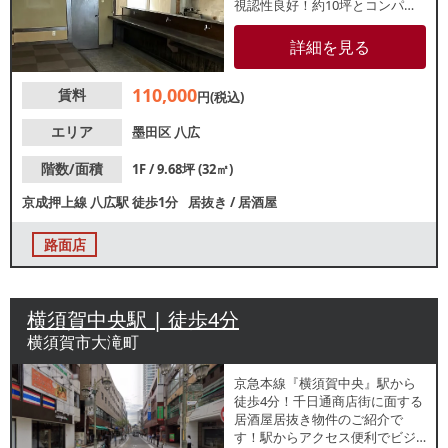
視認性良好！約10坪とコンパク
トな造りで、新規開業のお客様
に最適です。周辺は住宅地が広
詳細を見る
がっており、またマンション内
の物件でもあるため、近隣住民
110,000
賃料
の集客が期待できます。諸条件
円(税込)
等、お気軽にご相談ください。
エリア
墨田区
八広
階数/面積
1F / 9.68坪 (32㎡)
京成押上線
八広駅
徒歩1分
居抜き
/
居酒屋
路面店
横須賀中央駅 | 徒歩4分
横須賀市大滝町
京急本線『横須賀中央』駅から
徒歩4分！千日通商店街に面する
居酒屋居抜き物件のご紹介で
す！駅からアクセス便利でビジ