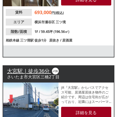
はカレー屋や韓国料理屋などが
営業中！お気軽にお問い合わせ
693,000
賃料
ください。
円(税込)
エリア
横浜市瀬谷区
三ツ境
階数/面積
1F / 59.45坪 (196.56㎡)
相鉄本線
三ツ境駅
徒歩1分
居抜き
/
居酒屋
大宮駅 | 徒歩36分
バス
さいたま市大宮区三橋2丁目
JR『大宮駅』からバスでアクセ
ス可能、居酒屋居抜き物件のご
紹介です。周辺は住宅街が広が
っており、近隣にはスーパーマ
ーケットがございます。県道沿
いの建物ですが、入り口は奥ま
詳細を見る
っており、隠れ家的な店舗で